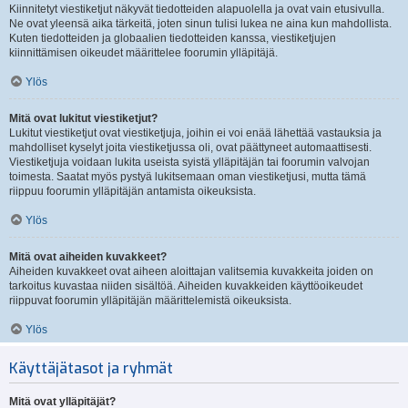
Kiinnitetyt viestiketjut näkyvät tiedotteiden alapuolella ja ovat vain etusivulla.
Ne ovat yleensä aika tärkeitä, joten sinun tulisi lukea ne aina kun mahdollista.
Kuten tiedotteiden ja globaalien tiedotteiden kanssa, viestiketjujen
kiinnittämisen oikeudet määrittelee foorumin ylläpitäjä.
Ylös
Mitä ovat lukitut viestiketjut?
Lukitut viestiketjut ovat viestiketjuja, joihin ei voi enää lähettää vastauksia ja
mahdolliset kyselyt joita viestiketjussa oli, ovat päättyneet automaattisesti.
Viestiketjuja voidaan lukita useista syistä ylläpitäjän tai foorumin valvojan
toimesta. Saatat myös pystyä lukitsemaan oman viestiketjusi, mutta tämä
riippuu foorumin ylläpitäjän antamista oikeuksista.
Ylös
Mitä ovat aiheiden kuvakkeet?
Aiheiden kuvakkeet ovat aiheen aloittajan valitsemia kuvakkeita joiden on
tarkoitus kuvastaa niiden sisältöä. Aiheiden kuvakkeiden käyttöoikeudet
riippuvat foorumin ylläpitäjän määrittelemistä oikeuksista.
Ylös
Käyttäjätasot ja ryhmät
Mitä ovat ylläpitäjät?