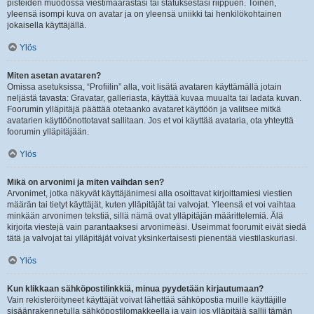
pisteiden muodossa viestimäärästäsi tai statuksestasi riippuen. Toinen,
yleensä isompi kuva on avatar ja on yleensä uniikki tai henkilökohtainen
jokaisella käyttäjällä.
Ylös
Miten asetan avataren?
Omissa asetuksissa, “Profiilin” alla, voit lisätä avataren käyttämällä jotain
neljästä tavasta: Gravatar, galleriasta, käyttää kuvaa muualta tai ladata kuvan.
Foorumin ylläpitäjä päättää otetaanko avataret käyttöön ja valitsee mitkä
avatarien käyttöönottotavat sallitaan. Jos et voi käyttää avataria, ota yhteyttä
foorumin ylläpitäjään.
Ylös
Mikä on arvonimi ja miten vaihdan sen?
Arvonimet, jotka näkyvät käyttäjänimesi alla osoittavat kirjoittamiesi viestien
määrän tai tietyt käyttäjät, kuten ylläpitäjät tai valvojat. Yleensä et voi vaihtaa
minkään arvonimen tekstiä, sillä nämä ovat ylläpitäjän määrittelemiä. Älä
kirjoita viestejä vain parantaaksesi arvonimeäsi. Useimmat foorumit eivät siedä
tätä ja valvojat tai ylläpitäjät voivat yksinkertaisesti pienentää viestilaskuriasi.
Ylös
Kun klikkaan sähköpostilinkkiä, minua pyydetään kirjautumaan?
Vain rekisteröityneet käyttäjät voivat lähettää sähköpostia muille käyttäjille
sisäänrakennetulla sähköpostilomakkeella ja vain jos ylläpitäjä sallii tämän