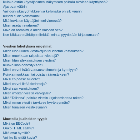
Kuinka estän käyttäjänimeni näkymisen paikalla olevissa käyttäjissä?
Ajat ovat väärin!
Vaihdoin aikavyöhykkeen ja kellonaika on silti väärin!
Kieleni ei ole valittavana!
Mitä kuvia on käyttäjänimeni vieressä?
Miten asetan avataren?
Mikä on arvonimi ja miten vaihdan sen?
Kun klikkaan sähköpostilinkkiä, minua pyydetään kirjautumaan?
Viestien lähetyksen ongelmat
Miten luon uuden viestiketjun tai lähetän vastauksen?
Miten muokkaan tai poistan viestejä?
Miten liitän allekirjoituksen viestiini?
Kuinka luon äänestyksen?
Miksi en voi lisätä vastausvaihtoehtoja kyselyyn?
Kuinka muokkaan tai poistan äänestyksen?
Miksi en pääse alueelle?
Miksi en voi liittää tiedostoja?
Miksi sain varoituksen?
Miten ilmoitan viestin valvojalle?
Mitä “Tallenna”-painike viestin kirjoittamisessa tekee?
Miksi minun viestini tarvitsee hyväksynnän?
Miten tönäisen viestiketjuani?
Muotoilu ja aiheiden tyypit
Mikä on BBCode?
Onko HTML sallittu?
Mitä ovat hymiöt?
Voinko lähettää kuvia?