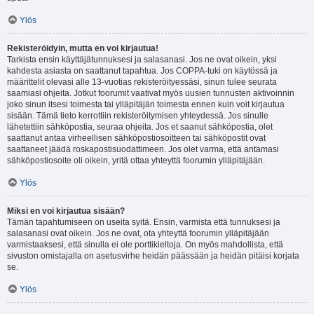
Ylös
Rekisteröidyin, mutta en voi kirjautua!
Tarkista ensin käyttäjätunnuksesi ja salasanasi. Jos ne ovat oikein, yksi
kahdesta asiasta on saattanut tapahtua. Jos COPPA-tuki on käytössä ja
määrittelit olevasi alle 13-vuotias rekisteröityessäsi, sinun tulee seurata
saamiasi ohjeita. Jotkut foorumit vaativat myös uusien tunnusten aktivoinnin
joko sinun itsesi toimesta tai ylläpitäjän toimesta ennen kuin voit kirjautua
sisään. Tämä tieto kerrottiin rekisteröitymisen yhteydessä. Jos sinulle
lähetettiin sähköpostia, seuraa ohjeita. Jos et saanut sähköpostia, olet
saattanut antaa virheellisen sähköpostiosoitteen tai sähköpostit ovat
saattaneet jäädä roskapostisuodattimeen. Jos olet varma, että antamasi
sähköpostiosoite oli oikein, yritä ottaa yhteyttä foorumin ylläpitäjään.
Ylös
Miksi en voi kirjautua sisään?
Tämän tapahtumiseen on useita syitä. Ensin, varmista että tunnuksesi ja
salasanasi ovat oikein. Jos ne ovat, ota yhteyttä foorumin ylläpitäjään
varmistaaksesi, että sinulla ei ole porttikieltoja. On myös mahdollista, että
sivuston omistajalla on asetusvirhe heidän päässään ja heidän pitäisi korjata
se.
Ylös