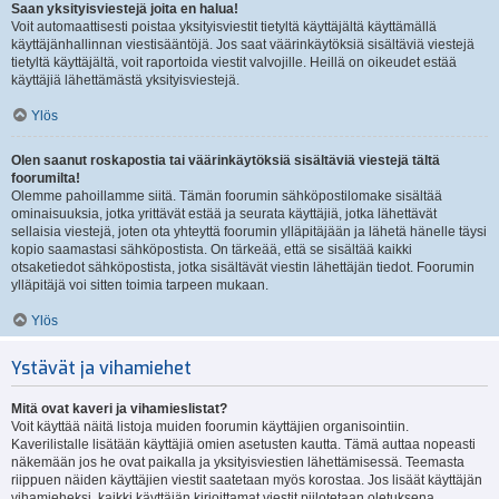
Saan yksityisviestejä joita en halua!
Voit automaattisesti poistaa yksityisviestit tietyltä käyttäjältä käyttämällä
käyttäjänhallinnan viestisääntöjä. Jos saat väärinkäytöksiä sisältäviä viestejä
tietyltä käyttäjältä, voit raportoida viestit valvojille. Heillä on oikeudet estää
käyttäjiä lähettämästä yksityisviestejä.
Ylös
Olen saanut roskapostia tai väärinkäytöksiä sisältäviä viestejä tältä
foorumilta!
Olemme pahoillamme siitä. Tämän foorumin sähköpostilomake sisältää
ominaisuuksia, jotka yrittävät estää ja seurata käyttäjiä, jotka lähettävät
sellaisia viestejä, joten ota yhteyttä foorumin ylläpitäjään ja lähetä hänelle täysi
kopio saamastasi sähköpostista. On tärkeää, että se sisältää kaikki
otsaketiedot sähköpostista, jotka sisältävät viestin lähettäjän tiedot. Foorumin
ylläpitäjä voi sitten toimia tarpeen mukaan.
Ylös
Ystävät ja vihamiehet
Mitä ovat kaveri ja vihamieslistat?
Voit käyttää näitä listoja muiden foorumin käyttäjien organisointiin.
Kaverilistalle lisätään käyttäjiä omien asetusten kautta. Tämä auttaa nopeasti
näkemään jos he ovat paikalla ja yksityisviestien lähettämisessä. Teemasta
riippuen näiden käyttäjien viestit saatetaan myös korostaa. Jos lisäät käyttäjän
vihamieheksi, kaikki käyttäjän kirjoittamat viestit piilotetaan oletuksena.