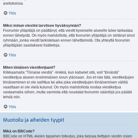
asetuksissa.
Ylös
Miksi minun viestini tarvitsee hyväksynnän?
Foorumin ylläpitäjä on päättänyt, että viestit kyseiselle alueelle tulee tarkastaa
ennen lähetystä. On myös mahdollista, että foorumin ylläpitäjä on siirtänyt sinut
ryhmään, jonka viestit tarkistetaan ennen lähettämistä. Ota yhteyttä foorumin
ylläpitäjään saadaksesi lisätietoja.
Ylös
Miten tönäisen viestiketjuani?
Klikkaamalla “Tönaise viestiä” -linkkiä, kun katselet sitä, voit “tönäistä”
viestiketjua alueen ensimmäisen sivun yläosaan. Jos et näe tätä, viestiketjujen
tönäiseminen ei ole sallittua tai aika joka viestiketjujen tönäisemisen välillä
vaaditaan ei ole vielä kulunut. On myös mahdollista nostaa viestiketjua
vastaamalla siihen, mutta varmista että noudatat foorumin sääntöjä jos päätät
tehdä niin.
Ylös
Muotoilu ja aiheiden tyypit
Mikä on BBCode?
BBCode on HTML-kielen tapainen toteutus, joka tarjoaa tiettyjen viestin osien