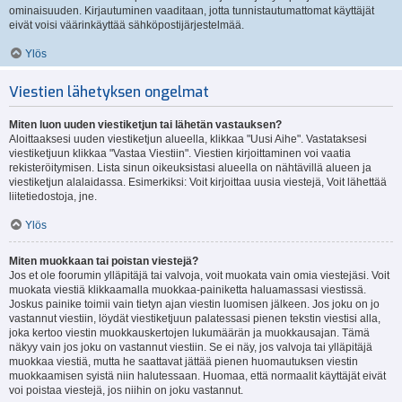
ominaisuuden. Kirjautuminen vaaditaan, jotta tunnistautumattomat käyttäjät
eivät voisi väärinkäyttää sähköpostijärjestelmää.
Ylös
Viestien lähetyksen ongelmat
Miten luon uuden viestiketjun tai lähetän vastauksen?
Aloittaaksesi uuden viestiketjun alueella, klikkaa "Uusi Aihe". Vastataksesi
viestiketjuun klikkaa "Vastaa Viestiin". Viestien kirjoittaminen voi vaatia
rekisteröitymisen. Lista sinun oikeuksistasi alueella on nähtävillä alueen ja
viestiketjun alalaidassa. Esimerkiksi: Voit kirjoittaa uusia viestejä, Voit lähettää
liitetiedostoja, jne.
Ylös
Miten muokkaan tai poistan viestejä?
Jos et ole foorumin ylläpitäjä tai valvoja, voit muokata vain omia viestejäsi. Voit
muokata viestiä klikkaamalla muokkaa-painiketta haluamassasi viestissä.
Joskus painike toimii vain tietyn ajan viestin luomisen jälkeen. Jos joku on jo
vastannut viestiin, löydät viestiketjuun palatessasi pienen tekstin viestisi alla,
joka kertoo viestin muokkauskertojen lukumäärän ja muokkausajan. Tämä
näkyy vain jos joku on vastannut viestiin. Se ei näy, jos valvoja tai ylläpitäjä
muokkaa viestiä, mutta he saattavat jättää pienen huomautuksen viestin
muokkaamisen syistä niin halutessaan. Huomaa, että normaalit käyttäjät eivät
voi poistaa viestejä, jos niihin on joku vastannut.