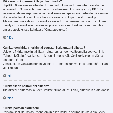
Mikä ero on kirjanmerkillä ja tilaamisella?
phpBB 3.0 -versiossa aiheiden kirjanmerkit toimivat kuten internet-selaimen
kirjanmerkit. Sinua ei huomautettu jos aiheeseen tuli päivitys. phpBB 3.1 -
versiosta lähtien kirjanmerkit toimivat samaan tapaan kuin aiheiden tilaaminen.
Voit saada ilmoituksen kun aihe josta sinulla on kirjanmerkki päivittyy.
Tilaaminen puolestaan huomauttaa sinua kun aiheeseen tai foorumiin tulee
päivitys. Huomautusten asetukset ja tilausten asetukset voidaan määrittää
omissa asetuksissa kohdassa “Omat asetukset”.
Ylös
Kuinka teen kirjanmerkin tai seuraan haluamaani aihetta?
Voit tehdä kirjanmekin tai tilata haluamasi aiheen valitsemalla sopivan linkin
“Aiheen työkalut” -valikossa, joka on sijoitettu kätevästi keskustelun ylä- ja
alalaidan lähelle.
Viestiketjuun vastaaminen ja valinta “Huomauta kun vastaus lähetetään” tilaa
viestiketjun.
Ylös
Kuinka tilaan haluamani alueen?
Tilataksesi haluamasi alueen, valitse “Tilaa alue” -linkki, aluesivun alalaidassa.
Ylös
Kuinka poistan tilaukseni?
Poistaaksesi tilauksiasi, mene omiin asetuksiisi ja seuraa linkkejä tilauksiisi.