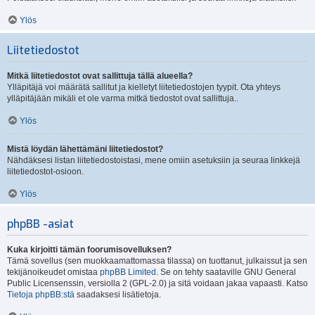
Ylös
Liitetiedostot
Mitkä liitetiedostot ovat sallittuja tällä alueella?
Ylläpitäjä voi määrätä sallitut ja kielletyt liitetiedostojen tyypit. Ota yhteys
ylläpitäjään mikäli et ole varma mitkä tiedostot ovat sallittuja..
Ylös
Mistä löydän lähettämäni liitetiedostot?
Nähdäksesi listan liitetiedostoistasi, mene omiin asetuksiin ja seuraa linkkejä
liitetiedostot-osioon.
Ylös
phpBB -asiat
Kuka kirjoitti tämän foorumisovelluksen?
Tämä sovellus (sen muokkaamattomassa tilassa) on tuottanut, julkaissut ja sen
tekijänoikeudet omistaa
phpBB Limited
. Se on tehty saataville GNU General
Public Licensenssin, versiolla 2 (GPL-2.0) ja sitä voidaan jakaa vapaasti. Katso
Tietoja phpBB:stä
saadaksesi lisätietoja.