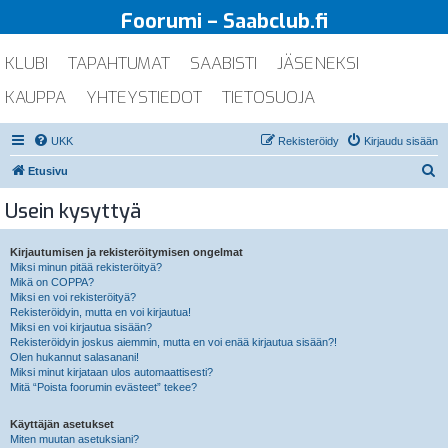
Foorumi – Saabclub.fi
KLUBI
TAPAHTUMAT
SAABISTI
JÄSENEKSI
KAUPPA
YHTEYSTIEDOT
TIETOSUOJA
UKK
Rekisteröidy
Kirjaudu sisään
E
Etusivu
t
Usein kysyttyä
s
i
Kirjautumisen ja rekisteröitymisen ongelmat
Miksi minun pitää rekisteröityä?
Mikä on COPPA?
Miksi en voi rekisteröityä?
Rekisteröidyin, mutta en voi kirjautua!
Miksi en voi kirjautua sisään?
Rekisteröidyin joskus aiemmin, mutta en voi enää kirjautua sisään?!
Olen hukannut salasanani!
Miksi minut kirjataan ulos automaattisesti?
Mitä “Poista foorumin evästeet” tekee?
Käyttäjän asetukset
Miten muutan asetuksiani?