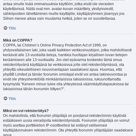
antaa sinulle lisää ominaisuuksia käyttöön, jotka eivät ole vieraiden
käytettävissä. Näitä ovat mm. avatar-kuvan määrittely, yksityisviestit,
sähköpostien lähettäminen muille käyttäjille, käyttäjäryhmien jäsenyys jne.
Siihen menee aikaa vain muutamia hetkiä, joten se on suositeltavaa.
Ylös
Mikä on COPPA?
COPPA, tai Children’s Online Privacy Protection Act of 1998, on
yhdysvaltalainen laki, joka vaatii kaikkien verkkosivustojen, jotka mahdollisesti
keräävät alle 13-vuotiailta tietoja, hankkia huoltajan kirjallisen luvan tietojen
keräämiseen alle 13-vuotiaalta. Jos olet epävarma koskeeko tämä sinua
rekisteröityvänä käyttäjänä tai verkkosivua jolle olet rekisteröitymässä, ota
yhteyttä oikeudelliseen neuvonantajaan saadaksesi apua. Huomaa, että
phpBB Limited ja tämän foorumin omistajat eivät voi antaa lakineuvontaa ja
eivät ole yhteyshenkilöitä minkäänlaisissa lakiasioissa, lukuunottamatta
kysymystä “Keneen minun tulee olla yhteydessä väärinkäytöstapauksissa tai
lakiasioissa tähän foorumiin liittyen?”.
Ylös
Miksi en voi rekisteröityä?
On mahdollista, että foorumin ylläpitäjä on poistanut rekisteröinnin käytöstä
estääkseen uusia vierailijoita rekisteröitymästä. Foorumin ylläpitäjä on voinut
myös asettaa porttikiellon IP-osoitteellesi tai estänyt valitsemasi
käyttäjätunnuksen rekisteröinnin. Ota yhteyttä foorumin ylläpitäjään saadaksesi
apua.