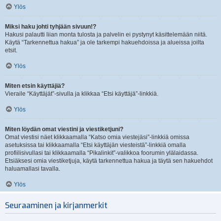
Ylös
Miksi haku johti tyhjään sivuun!?
Hakusi palautti liian monta tulosta ja palvelin ei pystynyt käsittelemään niitä.
Käytä “Tarkennettua hakua” ja ole tarkempi hakuehdoissa ja alueissa joilta
etsit.
Ylös
Miten etsin käyttäjiä?
Vieraile “Käyttäjät”-sivulla ja klikkaa “Etsi käyttäjä”-linkkiä.
Ylös
Miten löydän omat viestini ja viestiketjuni?
Omat viestisi näet klikkaamalla “Katso omia viestejäsi”-linkkiä omissa
asetuksissa tai klikkaamalla “Etsi käyttäjän viesteistä”-linkkiä omalla
profiilisivullasi tai klikkaamalla “Pikalinkit”-valikkoa foorumin ylälaidassa.
Etsiäksesi omia viestiketjuja, käytä tarkennettua hakua ja täytä sen hakuehdot
haluamallasi tavalla.
Ylös
Seuraaminen ja kirjanmerkit