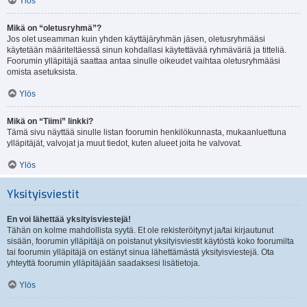
Ylös
Mikä on “oletusryhmä”?
Jos olet useamman kuin yhden käyttäjäryhmän jäsen, oletusryhmääsi
käytetään määriteltäessä sinun kohdallasi käytettävää ryhmäväriä ja titteliä.
Foorumin ylläpitäjä saattaa antaa sinulle oikeudet vaihtaa oletusryhmääsi
omista asetuksista.
Ylös
Mikä on “Tiimi” linkki?
Tämä sivu näyttää sinulle listan foorumin henkilökunnasta, mukaanluettuna
ylläpitäjät, valvojat ja muut tiedot, kuten alueet joita he valvovat.
Ylös
Yksityisviestit
En voi lähettää yksityisviestejä!
Tähän on kolme mahdollista syytä. Et ole rekisteröitynyt ja/tai kirjautunut
sisään, foorumin ylläpitäjä on poistanut yksityisviestit käytöstä koko foorumilta
tai foorumin ylläpitäjä on estänyt sinua lähettämästä yksityisviestejä. Ota
yhteyttä foorumin ylläpitäjään saadaksesi lisätietoja.
Ylös