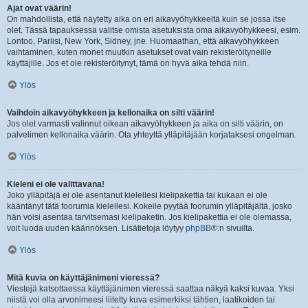
Ajat ovat väärin!
On mahdollista, että näytetty aika on eri aikavyöhykkeeltä kuin se jossa itse
olet. Tässä tapauksessa valitse omista asetuksista oma aikavyöhykkeesi, esim.
Lontoo, Pariisi, New York, Sidney, jne. Huomaathan, että aikavyöhykkeen
vaihtaminen, kuten monet muutkin asetukset ovat vain rekisteröityneille
käyttäjille. Jos et ole rekisteröitynyt, tämä on hyvä aika tehdä niin.
Ylös
Vaihdoin aikavyöhykkeen ja kellonaika on silti väärin!
Jos olet varmasti valinnut oikean aikavyöhykkeen ja aika on silti väärin, on
palvelimen kellonaika väärin. Ota yhteyttä ylläpitäjään korjataksesi ongelman.
Ylös
Kieleni ei ole valittavana!
Joko ylläpitäjä ei ole asentanut kielellesi kielipakettia tai kukaan ei ole
kääntänyt tätä foorumia kielellesi. Kokeile pyytää foorumin ylläpitäjältä, josko
hän voisi asentaa tarvitsemasi kielipaketin. Jos kielipakettia ei ole olemassa,
voit luoda uuden käännöksen. Lisätietoja löytyy
phpBB
®:n sivuilta.
Ylös
Mitä kuvia on käyttäjänimeni vieressä?
Viestejä katsottaessa käyttäjänimen vieressä saattaa näkyä kaksi kuvaa. Yksi
niistä voi olla arvonimeesi liitetty kuva esimerkiksi tähtien, laatikoiden tai