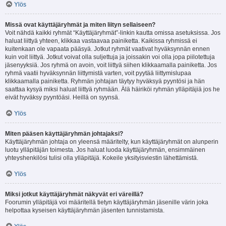
Ylös
Missä ovat käyttäjäryhmät ja miten liityn sellaiseen?
Voit nähdä kaikki ryhmät “Käyttäjäryhmät”-linkin kautta omissa asetuksissa. Jos
haluat liittyä yhteen, klikkaa vastaavaa painiketta. Kaikissa ryhmissä ei
kuitenkaan ole vapaata pääsyä. Jotkut ryhmät vaativat hyväksynnän ennen
kuin voit liittyä. Jotkut voivat olla suljettuja ja joissakin voi olla jopa piilotettuja
jäsenyyksiä. Jos ryhmä on avoin, voit liittyä siihen klikkaamalla painiketta. Jos
ryhmä vaatii hyväksynnän liittymistä varten, voit pyytää liittymislupaa
klikkaamalla painiketta. Ryhmän johtajan täytyy hyväksyä pyyntösi ja hän
saattaa kysyä miksi haluat liittyä ryhmään. Älä häiriköi ryhmän ylläpitäjiä jos he
eivät hyväksy pyyntöäsi. Heillä on syynsä.
Ylös
Miten pääsen käyttäjäryhmän johtajaksi?
Käyttäjäryhmän johtaja on yleensä määritelty, kun käyttäjäryhmät on alunperin
luotu ylläpitäjän toimesta. Jos haluat luoda käyttäjäryhmän, ensimmäinen
yhteyshenkilösi tulisi olla ylläpitäjä. Kokeile yksityisviestin lähettämistä.
Ylös
Miksi jotkut käyttäjäryhmät näkyvät eri väreillä?
Foorumin ylläpitäjä voi määritellä tietyn käyttäjäryhmän jäsenille värin joka
helpottaa kyseisen käyttäjäryhmän jäsenten tunnistamista.