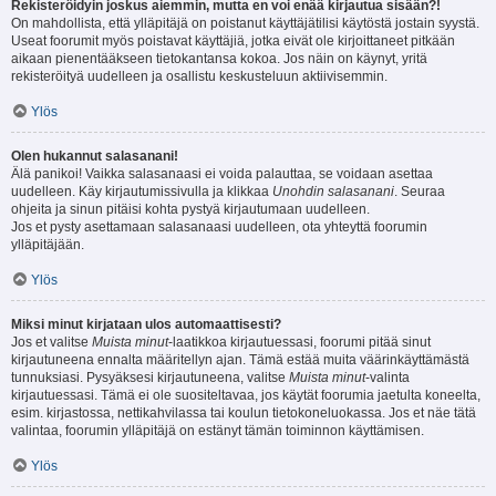
Rekisteröidyin joskus aiemmin, mutta en voi enää kirjautua sisään?!
On mahdollista, että ylläpitäjä on poistanut käyttäjätilisi käytöstä jostain syystä.
Useat foorumit myös poistavat käyttäjiä, jotka eivät ole kirjoittaneet pitkään
aikaan pienentääkseen tietokantansa kokoa. Jos näin on käynyt, yritä
rekisteröityä uudelleen ja osallistu keskusteluun aktiivisemmin.
Ylös
Olen hukannut salasanani!
Älä panikoi! Vaikka salasanaasi ei voida palauttaa, se voidaan asettaa
uudelleen. Käy kirjautumissivulla ja klikkaa
Unohdin salasanani
. Seuraa
ohjeita ja sinun pitäisi kohta pystyä kirjautumaan uudelleen.
Jos et pysty asettamaan salasanaasi uudelleen, ota yhteyttä foorumin
ylläpitäjään.
Ylös
Miksi minut kirjataan ulos automaattisesti?
Jos et valitse
Muista minut
-laatikkoa kirjautuessasi, foorumi pitää sinut
kirjautuneena ennalta määritellyn ajan. Tämä estää muita väärinkäyttämästä
tunnuksiasi. Pysyäksesi kirjautuneena, valitse
Muista minut
-valinta
kirjautuessasi. Tämä ei ole suositeltavaa, jos käytät foorumia jaetulta koneelta,
esim. kirjastossa, nettikahvilassa tai koulun tietokoneluokassa. Jos et näe tätä
valintaa, foorumin ylläpitäjä on estänyt tämän toiminnon käyttämisen.
Ylös