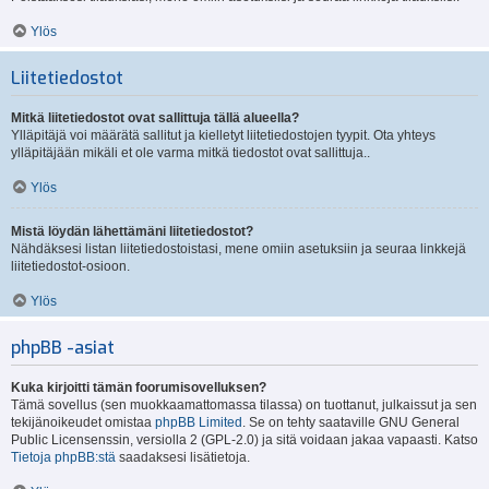
Ylös
Liitetiedostot
Mitkä liitetiedostot ovat sallittuja tällä alueella?
Ylläpitäjä voi määrätä sallitut ja kielletyt liitetiedostojen tyypit. Ota yhteys
ylläpitäjään mikäli et ole varma mitkä tiedostot ovat sallittuja..
Ylös
Mistä löydän lähettämäni liitetiedostot?
Nähdäksesi listan liitetiedostoistasi, mene omiin asetuksiin ja seuraa linkkejä
liitetiedostot-osioon.
Ylös
phpBB -asiat
Kuka kirjoitti tämän foorumisovelluksen?
Tämä sovellus (sen muokkaamattomassa tilassa) on tuottanut, julkaissut ja sen
tekijänoikeudet omistaa
phpBB Limited
. Se on tehty saataville GNU General
Public Licensenssin, versiolla 2 (GPL-2.0) ja sitä voidaan jakaa vapaasti. Katso
Tietoja phpBB:stä
saadaksesi lisätietoja.