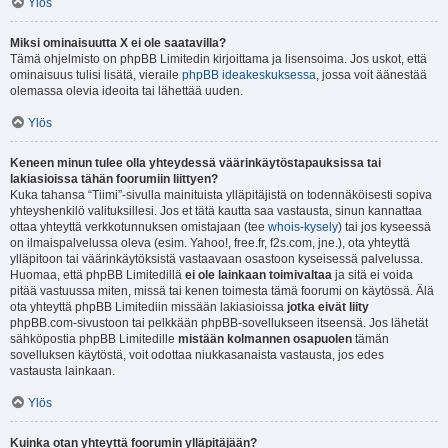
Ylös
Miksi ominaisuutta X ei ole saatavilla?
Tämä ohjelmisto on phpBB Limitedin kirjoittama ja lisensoima. Jos uskot, että
ominaisuus tulisi lisätä, vieraile
phpBB ideakeskuksessa
, jossa voit äänestää
olemassa olevia ideoita tai lähettää uuden.
Ylös
Keneen minun tulee olla yhteydessä väärinkäytöstapauksissa tai
lakiasioissa tähän foorumiin liittyen?
Kuka tahansa “Tiimi”-sivulla mainituista ylläpitäjistä on todennäköisesti sopiva
yhteyshenkilö valituksillesi. Jos et tätä kautta saa vastausta, sinun kannattaa
ottaa yhteyttä verkkotunnuksen omistajaan (tee
whois-kysely
) tai jos kyseessä
on ilmaispalvelussa oleva (esim. Yahoo!, free.fr, f2s.com, jne.), ota yhteyttä
ylläpitoon tai väärinkäytöksistä vastaavaan osastoon kyseisessä palvelussa.
Huomaa, että phpBB Limitedillä
ei ole lainkaan toimivaltaa
ja sitä ei voida
pitää vastuussa miten, missä tai kenen toimesta tämä foorumi on käytössä. Älä
ota yhteyttä phpBB Limitediin missään lakiasioissa
jotka eivät liity
phpBB.com-sivustoon tai pelkkään phpBB-sovellukseen itseensä. Jos lähetät
sähköpostia phpBB Limitedille
mistään kolmannen osapuolen
tämän
sovelluksen käytöstä, voit odottaa niukkasanaista vastausta, jos edes
vastausta lainkaan.
Ylös
Kuinka otan yhteyttä foorumin ylläpitäjään?