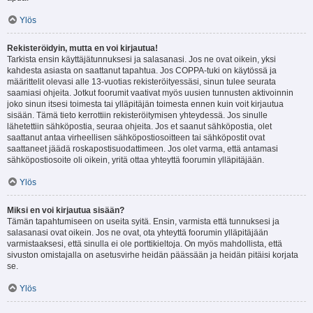
Ylös
Rekisteröidyin, mutta en voi kirjautua!
Tarkista ensin käyttäjätunnuksesi ja salasanasi. Jos ne ovat oikein, yksi
kahdesta asiasta on saattanut tapahtua. Jos COPPA-tuki on käytössä ja
määrittelit olevasi alle 13-vuotias rekisteröityessäsi, sinun tulee seurata
saamiasi ohjeita. Jotkut foorumit vaativat myös uusien tunnusten aktivoinnin
joko sinun itsesi toimesta tai ylläpitäjän toimesta ennen kuin voit kirjautua
sisään. Tämä tieto kerrottiin rekisteröitymisen yhteydessä. Jos sinulle
lähetettiin sähköpostia, seuraa ohjeita. Jos et saanut sähköpostia, olet
saattanut antaa virheellisen sähköpostiosoitteen tai sähköpostit ovat
saattaneet jäädä roskapostisuodattimeen. Jos olet varma, että antamasi
sähköpostiosoite oli oikein, yritä ottaa yhteyttä foorumin ylläpitäjään.
Ylös
Miksi en voi kirjautua sisään?
Tämän tapahtumiseen on useita syitä. Ensin, varmista että tunnuksesi ja
salasanasi ovat oikein. Jos ne ovat, ota yhteyttä foorumin ylläpitäjään
varmistaaksesi, että sinulla ei ole porttikieltoja. On myös mahdollista, että
sivuston omistajalla on asetusvirhe heidän päässään ja heidän pitäisi korjata
se.
Ylös