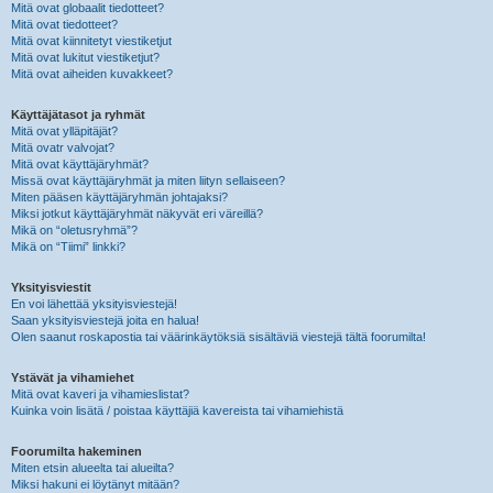
Mitä ovat globaalit tiedotteet?
Mitä ovat tiedotteet?
Mitä ovat kiinnitetyt viestiketjut
Mitä ovat lukitut viestiketjut?
Mitä ovat aiheiden kuvakkeet?
Käyttäjätasot ja ryhmät
Mitä ovat ylläpitäjät?
Mitä ovatr valvojat?
Mitä ovat käyttäjäryhmät?
Missä ovat käyttäjäryhmät ja miten liityn sellaiseen?
Miten pääsen käyttäjäryhmän johtajaksi?
Miksi jotkut käyttäjäryhmät näkyvät eri väreillä?
Mikä on “oletusryhmä”?
Mikä on “Tiimi” linkki?
Yksityisviestit
En voi lähettää yksityisviestejä!
Saan yksityisviestejä joita en halua!
Olen saanut roskapostia tai väärinkäytöksiä sisältäviä viestejä tältä foorumilta!
Ystävät ja vihamiehet
Mitä ovat kaveri ja vihamieslistat?
Kuinka voin lisätä / poistaa käyttäjiä kavereista tai vihamiehistä
Foorumilta hakeminen
Miten etsin alueelta tai alueilta?
Miksi hakuni ei löytänyt mitään?