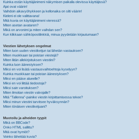
Kuinka estän käyttäjänimeni näkymisen paikalla olevissa käyttäjissä?
Ajat ovat väärin!
Vaihdoin aikavyöhykkeen ja kellonaika on silti väärin!
Kieleni ei ole valittavana!
Mitä kuvia on käyttäjänimeni vieressä?
Miten asetan avataren?
Mikä on arvonimi ja miten vaihdan sen?
Kun klikkaan sähköpostilinkkiä, minua pyydetään kirjautumaan?
Viestien lähetyksen ongelmat
Miten luon uuden viestiketjun tai lähetän vastauksen?
Miten muokkaan tai poistan viestejä?
Miten liitän allekirjoituksen viestiini?
Kuinka luon äänestyksen?
Miksi en voi lisätä vastausvaihtoehtoja kyselyyn?
Kuinka muokkaan tai poistan äänestyksen?
Miksi en pääse alueelle?
Miksi en voi liittää tiedostoja?
Miksi sain varoituksen?
Miten ilmoitan viestin valvojalle?
Mitä “Tallenna”-painike viestin kirjoittamisessa tekee?
Miksi minun viestini tarvitsee hyväksynnän?
Miten tönäisen viestiketjuani?
Muotoilu ja aiheiden tyypit
Mikä on BBCode?
Onko HTML sallittu?
Mitä ovat hymiöt?
Voinko lähettää kuvia?