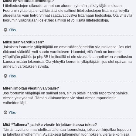
Miksi en voi liittää tiedostoja?
Liitetiedostojen oikeudet annetaan alueen, ryhmän tai käyttäjän mukaan.
Foorumin ylläpitäjä ei välttämättä ole sallinut liitetiedostojen liittämistä tietyllä
alueella tai vain tietyt ryhmät saattavat pystyä liittämään tiedostoja. Ota yhteyttä
foorumin ylläpitäjään jos et tiedä miksi et voi lisätä liitetiedostoja.
Ylös
Miksi sain varoituksen?
Jokaisen foorumin ylläpitäjällä on omat säännöt heidän sivustollensa. Jos olet
rikkonut sääntöä, voit saada varoituksen. Huomioi, että tämä on foorumin
ylläpitäjän päätös ja phpBB Limitedillä ei ole sivustolla annettavien varoitusten
kanssa mitään tekemistä. Ota yhteyttä foorumin ylläpitäjään, jos olet epävarma
annetun varoituksen syystä.
Ylös
Miten ilmoitan viestin valvojalle?
Jos foorumin ylläpitäjä on sallinut sen, sinun pitäisi nähdä raportointipainike
viestin yhteydessä. Tämän klikkaaminen vie sinut viestin raportoinnin
vaiheiden läpi.
Ylös
Mitä “Tallenna”-painike viestin kirjoittamisessa tekee?
Tämän avulla on mahdollista tallentaa luonnoksia, jotka voit kirjoittaa loppuun
ja lähettää myöhemmin. Avataksesi tallennetun luonnoksen, vieraile komissa