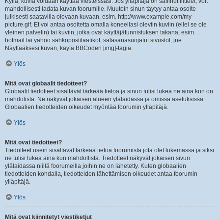
Kyllä, kuvia voidaan käyttää viesteissäsi. Jos ylläpitäjä on sallinut liitteet, voit
mahdollisesti ladata kuvan foorumille. Muutoin sinun täytyy antaa osoite
julkisesti saatavilla olevaan kuvaan, esim. http://www.example.com/my-
picture.gif. Et voi antaa osoitetta omalla koneellasi oleviin kuviin (ellei se ole
yleinen palvelin) tai kuviin, jotka ovat käyttäjätunnistuksen takana, esim.
hotmail tai yahoo sähköpostilaatikot, salasanasuojatut sivustot, jne.
Näyttääksesi kuvan, käytä BBCoden [img]-tagia.
Ylös
Mitä ovat globaalit tiedotteet?
Globaalit tiedotteet sisältävät tärkeää tietoa ja sinun tulisi lukea ne aina kun on
mahdolista. Ne näkyvät jokaisen alueen ylälaidassa ja omissa asetuksissa.
Globaalien tiedotteiden oikeudet myöntää foorumin ylläpitäjä.
Ylös
Mitä ovat tiedotteet?
Tiedotteet usein sisältävät tärkeää tietoa foorumista jota olet lukemassa ja siksi
ne tulisi lukea aina kun mahdollista. Tiedotteet näkyvät jokaisen sivun
ylälaidassa niillä foorumeilla joihin ne on lähetetty. Kuten globaalien
tiedotteiden kohdalla, tiedotteiden lähettämisen oikeudet antaa foorumin
ylläpitäjä.
Ylös
Mitä ovat kiinnitetyt viestiketjut