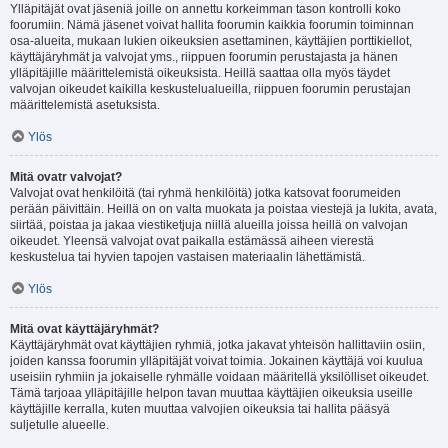
Ylläpitäjät ovat jäseniä joille on annettu korkeimman tason kontrolli koko
foorumiin. Nämä jäsenet voivat hallita foorumin kaikkia foorumin toiminnan
osa-alueita, mukaan lukien oikeuksien asettaminen, käyttäjien porttikiellot,
käyttäjäryhmät ja valvojat yms., riippuen foorumin perustajasta ja hänen
ylläpitäjille määrittelemistä oikeuksista. Heillä saattaa olla myös täydet
valvojan oikeudet kaikilla keskustelualueilla, riippuen foorumin perustajan
määrittelemistä asetuksista.
Ylös
Mitä ovatr valvojat?
Valvojat ovat henkilöitä (tai ryhmä henkilöitä) jotka katsovat foorumeiden
perään päivittäin. Heillä on on valta muokata ja poistaa viestejä ja lukita, avata,
siirtää, poistaa ja jakaa viestiketjuja niillä alueilla joissa heillä on valvojan
oikeudet. Yleensä valvojat ovat paikalla estämässä aiheen vierestä
keskustelua tai hyvien tapojen vastaisen materiaalin lähettämistä.
Ylös
Mitä ovat käyttäjäryhmät?
Käyttäjäryhmät ovat käyttäjien ryhmiä, jotka jakavat yhteisön hallittaviin osiin,
joiden kanssa foorumin ylläpitäjät voivat toimia. Jokainen käyttäjä voi kuulua
useisiin ryhmiin ja jokaiselle ryhmälle voidaan määritellä yksilölliset oikeudet.
Tämä tarjoaa ylläpitäjille helpon tavan muuttaa käyttäjien oikeuksia useille
käyttäjille kerralla, kuten muuttaa valvojien oikeuksia tai hallita pääsyä
suljetulle alueelle.