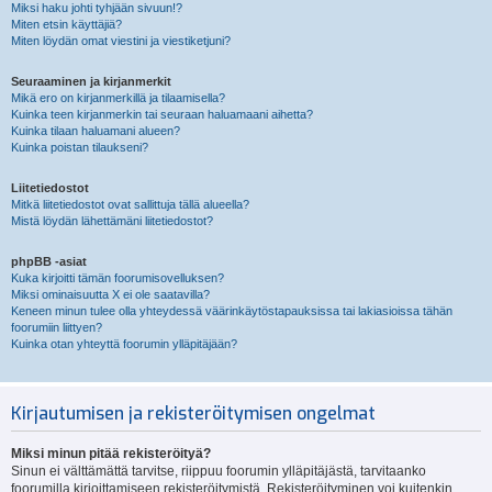
Miksi haku johti tyhjään sivuun!?
Miten etsin käyttäjiä?
Miten löydän omat viestini ja viestiketjuni?
Seuraaminen ja kirjanmerkit
Mikä ero on kirjanmerkillä ja tilaamisella?
Kuinka teen kirjanmerkin tai seuraan haluamaani aihetta?
Kuinka tilaan haluamani alueen?
Kuinka poistan tilaukseni?
Liitetiedostot
Mitkä liitetiedostot ovat sallittuja tällä alueella?
Mistä löydän lähettämäni liitetiedostot?
phpBB -asiat
Kuka kirjoitti tämän foorumisovelluksen?
Miksi ominaisuutta X ei ole saatavilla?
Keneen minun tulee olla yhteydessä väärinkäytöstapauksissa tai lakiasioissa tähän
foorumiin liittyen?
Kuinka otan yhteyttä foorumin ylläpitäjään?
Kirjautumisen ja rekisteröitymisen ongelmat
Miksi minun pitää rekisteröityä?
Sinun ei välttämättä tarvitse, riippuu foorumin ylläpitäjästä, tarvitaanko
foorumilla kirjoittamiseen rekisteröitymistä. Rekisteröityminen voi kuitenkin