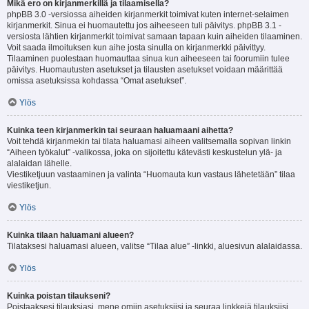
Mikä ero on kirjanmerkillä ja tilaamisella?
phpBB 3.0 -versiossa aiheiden kirjanmerkit toimivat kuten internet-selaimen
kirjanmerkit. Sinua ei huomautettu jos aiheeseen tuli päivitys. phpBB 3.1 -
versiosta lähtien kirjanmerkit toimivat samaan tapaan kuin aiheiden tilaaminen.
Voit saada ilmoituksen kun aihe josta sinulla on kirjanmerkki päivittyy.
Tilaaminen puolestaan huomauttaa sinua kun aiheeseen tai foorumiin tulee
päivitys. Huomautusten asetukset ja tilausten asetukset voidaan määrittää
omissa asetuksissa kohdassa “Omat asetukset”.
Ylös
Kuinka teen kirjanmerkin tai seuraan haluamaani aihetta?
Voit tehdä kirjanmekin tai tilata haluamasi aiheen valitsemalla sopivan linkin
“Aiheen työkalut” -valikossa, joka on sijoitettu kätevästi keskustelun ylä- ja
alalaidan lähelle.
Viestiketjuun vastaaminen ja valinta “Huomauta kun vastaus lähetetään” tilaa
viestiketjun.
Ylös
Kuinka tilaan haluamani alueen?
Tilataksesi haluamasi alueen, valitse “Tilaa alue” -linkki, aluesivun alalaidassa.
Ylös
Kuinka poistan tilaukseni?
Poistaaksesi tilauksiasi, mene omiin asetuksiisi ja seuraa linkkejä tilauksiisi.