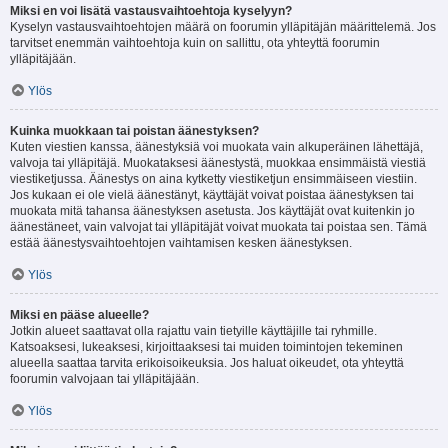
Miksi en voi lisätä vastausvaihtoehtoja kyselyyn?
Kyselyn vastausvaihtoehtojen määrä on foorumin ylläpitäjän määrittelemä. Jos
tarvitset enemmän vaihtoehtoja kuin on sallittu, ota yhteyttä foorumin
ylläpitäjään.
Ylös
Kuinka muokkaan tai poistan äänestyksen?
Kuten viestien kanssa, äänestyksiä voi muokata vain alkuperäinen lähettäjä,
valvoja tai ylläpitäjä. Muokataksesi äänestystä, muokkaa ensimmäistä viestiä
viestiketjussa. Äänestys on aina kytketty viestiketjun ensimmäiseen viestiin.
Jos kukaan ei ole vielä äänestänyt, käyttäjät voivat poistaa äänestyksen tai
muokata mitä tahansa äänestyksen asetusta. Jos käyttäjät ovat kuitenkin jo
äänestäneet, vain valvojat tai ylläpitäjät voivat muokata tai poistaa sen. Tämä
estää äänestysvaihtoehtojen vaihtamisen kesken äänestyksen.
Ylös
Miksi en pääse alueelle?
Jotkin alueet saattavat olla rajattu vain tietyille käyttäjille tai ryhmille.
Katsoaksesi, lukeaksesi, kirjoittaaksesi tai muiden toimintojen tekeminen
alueella saattaa tarvita erikoisoikeuksia. Jos haluat oikeudet, ota yhteyttä
foorumin valvojaan tai ylläpitäjään.
Ylös