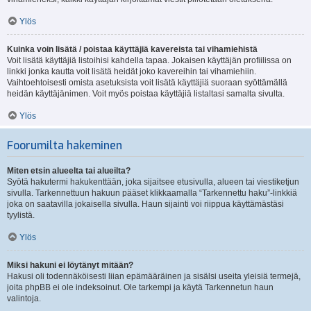
Ylös
Kuinka voin lisätä / poistaa käyttäjiä kavereista tai vihamiehistä
Voit lisätä käyttäjiä listoihisi kahdella tapaa. Jokaisen käyttäjän profiilissa on
linkki jonka kautta voit lisätä heidät joko kavereihin tai vihamiehiin.
Vaihtoehtoisesti omista asetuksista voit lisätä käyttäjiä suoraan syöttämällä
heidän käyttäjänimen. Voit myös poistaa käyttäjiä listaltasi samalta sivulta.
Ylös
Foorumilta hakeminen
Miten etsin alueelta tai alueilta?
Syötä hakutermi hakukenttään, joka sijaitsee etusivulla, alueen tai viestiketjun
sivulla. Tarkennettuun hakuun pääset klikkaamalla “Tarkennettu haku”-linkkiä
joka on saatavilla jokaisella sivulla. Haun sijainti voi riippua käyttämästäsi
tyylistä.
Ylös
Miksi hakuni ei löytänyt mitään?
Hakusi oli todennäköisesti liian epämääräinen ja sisälsi useita yleisiä termejä,
joita phpBB ei ole indeksoinut. Ole tarkempi ja käytä Tarkennetun haun
valintoja.