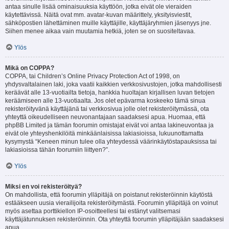
antaa sinulle lisää ominaisuuksia käyttöön, jotka eivät ole vieraiden
käytettävissä. Näitä ovat mm. avatar-kuvan määrittely, yksityisviestit,
sähköpostien lähettäminen muille käyttäjille, käyttäjäryhmien jäsenyys jne.
Siihen menee aikaa vain muutamia hetkiä, joten se on suositeltavaa.
Ylös
Mikä on COPPA?
COPPA, tai Children’s Online Privacy Protection Act of 1998, on
yhdysvaltalainen laki, joka vaatii kaikkien verkkosivustojen, jotka mahdollisesti
keräävät alle 13-vuotiailta tietoja, hankkia huoltajan kirjallisen luvan tietojen
keräämiseen alle 13-vuotiaalta. Jos olet epävarma koskeeko tämä sinua
rekisteröityvänä käyttäjänä tai verkkosivua jolle olet rekisteröitymässä, ota
yhteyttä oikeudelliseen neuvonantajaan saadaksesi apua. Huomaa, että
phpBB Limited ja tämän foorumin omistajat eivät voi antaa lakineuvontaa ja
eivät ole yhteyshenkilöitä minkäänlaisissa lakiasioissa, lukuunottamatta
kysymystä “Keneen minun tulee olla yhteydessä väärinkäytöstapauksissa tai
lakiasioissa tähän foorumiin liittyen?”.
Ylös
Miksi en voi rekisteröityä?
On mahdollista, että foorumin ylläpitäjä on poistanut rekisteröinnin käytöstä
estääkseen uusia vierailijoita rekisteröitymästä. Foorumin ylläpitäjä on voinut
myös asettaa porttikiellon IP-osoitteellesi tai estänyt valitsemasi
käyttäjätunnuksen rekisteröinnin. Ota yhteyttä foorumin ylläpitäjään saadaksesi
apua.