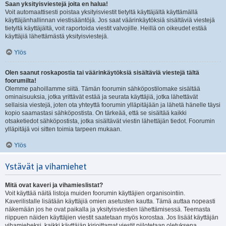
Saan yksityisviestejä joita en halua!
Voit automaattisesti poistaa yksityisviestit tietyltä käyttäjältä käyttämällä
käyttäjänhallinnan viestisääntöjä. Jos saat väärinkäytöksiä sisältäviä viestejä
tietyltä käyttäjältä, voit raportoida viestit valvojille. Heillä on oikeudet estää
käyttäjiä lähettämästä yksityisviestejä.
Ylös
Olen saanut roskapostia tai väärinkäytöksiä sisältäviä viestejä tältä
foorumilta!
Olemme pahoillamme siitä. Tämän foorumin sähköpostilomake sisältää
ominaisuuksia, jotka yrittävät estää ja seurata käyttäjiä, jotka lähettävät
sellaisia viestejä, joten ota yhteyttä foorumin ylläpitäjään ja lähetä hänelle täysi
kopio saamastasi sähköpostista. On tärkeää, että se sisältää kaikki
otsaketiedot sähköpostista, jotka sisältävät viestin lähettäjän tiedot. Foorumin
ylläpitäjä voi sitten toimia tarpeen mukaan.
Ylös
Ystävät ja vihamiehet
Mitä ovat kaveri ja vihamieslistat?
Voit käyttää näitä listoja muiden foorumin käyttäjien organisointiin.
Kaverilistalle lisätään käyttäjiä omien asetusten kautta. Tämä auttaa nopeasti
näkemään jos he ovat paikalla ja yksityisviestien lähettämisessä. Teemasta
riippuen näiden käyttäjien viestit saatetaan myös korostaa. Jos lisäät käyttäjän
vihamieheksi, kaikki käyttäjän kirjoittamat viestit piilotetaan oletuksena.