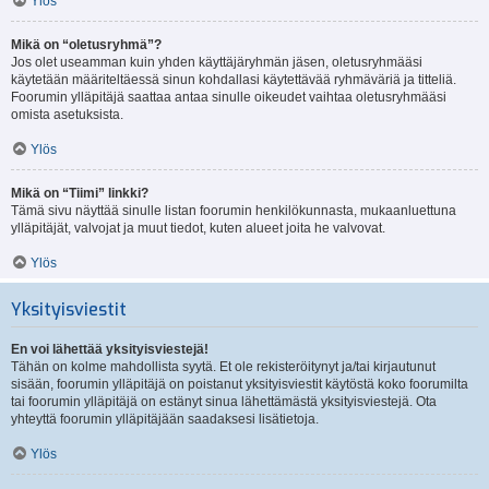
Ylös
Mikä on “oletusryhmä”?
Jos olet useamman kuin yhden käyttäjäryhmän jäsen, oletusryhmääsi
käytetään määriteltäessä sinun kohdallasi käytettävää ryhmäväriä ja titteliä.
Foorumin ylläpitäjä saattaa antaa sinulle oikeudet vaihtaa oletusryhmääsi
omista asetuksista.
Ylös
Mikä on “Tiimi” linkki?
Tämä sivu näyttää sinulle listan foorumin henkilökunnasta, mukaanluettuna
ylläpitäjät, valvojat ja muut tiedot, kuten alueet joita he valvovat.
Ylös
Yksityisviestit
En voi lähettää yksityisviestejä!
Tähän on kolme mahdollista syytä. Et ole rekisteröitynyt ja/tai kirjautunut
sisään, foorumin ylläpitäjä on poistanut yksityisviestit käytöstä koko foorumilta
tai foorumin ylläpitäjä on estänyt sinua lähettämästä yksityisviestejä. Ota
yhteyttä foorumin ylläpitäjään saadaksesi lisätietoja.
Ylös