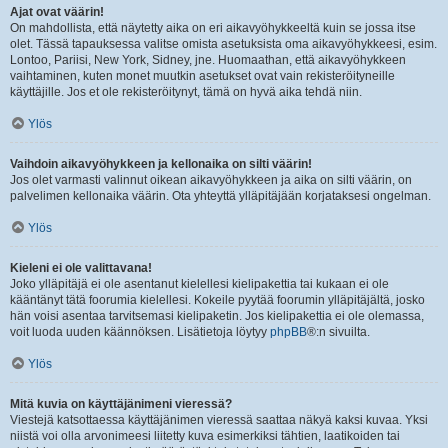
Ajat ovat väärin!
On mahdollista, että näytetty aika on eri aikavyöhykkeeltä kuin se jossa itse
olet. Tässä tapauksessa valitse omista asetuksista oma aikavyöhykkeesi, esim.
Lontoo, Pariisi, New York, Sidney, jne. Huomaathan, että aikavyöhykkeen
vaihtaminen, kuten monet muutkin asetukset ovat vain rekisteröityneille
käyttäjille. Jos et ole rekisteröitynyt, tämä on hyvä aika tehdä niin.
Ylös
Vaihdoin aikavyöhykkeen ja kellonaika on silti väärin!
Jos olet varmasti valinnut oikean aikavyöhykkeen ja aika on silti väärin, on
palvelimen kellonaika väärin. Ota yhteyttä ylläpitäjään korjataksesi ongelman.
Ylös
Kieleni ei ole valittavana!
Joko ylläpitäjä ei ole asentanut kielellesi kielipakettia tai kukaan ei ole
kääntänyt tätä foorumia kielellesi. Kokeile pyytää foorumin ylläpitäjältä, josko
hän voisi asentaa tarvitsemasi kielipaketin. Jos kielipakettia ei ole olemassa,
voit luoda uuden käännöksen. Lisätietoja löytyy
phpBB
®:n sivuilta.
Ylös
Mitä kuvia on käyttäjänimeni vieressä?
Viestejä katsottaessa käyttäjänimen vieressä saattaa näkyä kaksi kuvaa. Yksi
niistä voi olla arvonimeesi liitetty kuva esimerkiksi tähtien, laatikoiden tai