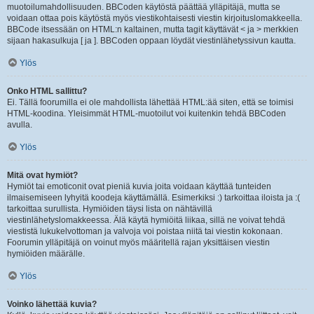
muotoilumahdollisuuden. BBCoden käytöstä päättää ylläpitäjä, mutta se
voidaan ottaa pois käytöstä myös viestikohtaisesti viestin kirjoituslomakkeella.
BBCode itsessään on HTML:n kaltainen, mutta tagit käyttävät < ja > merkkien
sijaan hakasulkuja [ ja ]. BBCoden oppaan löydät viestinlähetyssivun kautta.
Ylös
Onko HTML sallittu?
Ei. Tällä foorumilla ei ole mahdollista lähettää HTML:ää siten, että se toimisi
HTML-koodina. Yleisimmät HTML-muotoilut voi kuitenkin tehdä BBCoden
avulla.
Ylös
Mitä ovat hymiöt?
Hymiöt tai emoticonit ovat pieniä kuvia joita voidaan käyttää tunteiden
ilmaisemiseen lyhyitä koodeja käyttämällä. Esimerkiksi :) tarkoittaa iloista ja :(
tarkoittaa surullista. Hymiöiden täysi lista on nähtävillä
viestinlähetyslomakkeessa. Älä käytä hymiöitä liikaa, sillä ne voivat tehdä
viestistä lukukelvottoman ja valvoja voi poistaa niitä tai viestin kokonaan.
Foorumin ylläpitäjä on voinut myös määritellä rajan yksittäisen viestin
hymiöiden määrälle.
Ylös
Voinko lähettää kuvia?