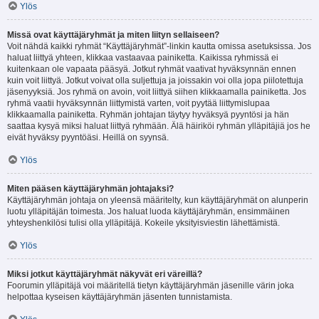
Ylös
Missä ovat käyttäjäryhmät ja miten liityn sellaiseen?
Voit nähdä kaikki ryhmät “Käyttäjäryhmät”-linkin kautta omissa asetuksissa. Jos
haluat liittyä yhteen, klikkaa vastaavaa painiketta. Kaikissa ryhmissä ei
kuitenkaan ole vapaata pääsyä. Jotkut ryhmät vaativat hyväksynnän ennen
kuin voit liittyä. Jotkut voivat olla suljettuja ja joissakin voi olla jopa piilotettuja
jäsenyyksiä. Jos ryhmä on avoin, voit liittyä siihen klikkaamalla painiketta. Jos
ryhmä vaatii hyväksynnän liittymistä varten, voit pyytää liittymislupaa
klikkaamalla painiketta. Ryhmän johtajan täytyy hyväksyä pyyntösi ja hän
saattaa kysyä miksi haluat liittyä ryhmään. Älä häiriköi ryhmän ylläpitäjiä jos he
eivät hyväksy pyyntöäsi. Heillä on syynsä.
Ylös
Miten pääsen käyttäjäryhmän johtajaksi?
Käyttäjäryhmän johtaja on yleensä määritelty, kun käyttäjäryhmät on alunperin
luotu ylläpitäjän toimesta. Jos haluat luoda käyttäjäryhmän, ensimmäinen
yhteyshenkilösi tulisi olla ylläpitäjä. Kokeile yksityisviestin lähettämistä.
Ylös
Miksi jotkut käyttäjäryhmät näkyvät eri väreillä?
Foorumin ylläpitäjä voi määritellä tietyn käyttäjäryhmän jäsenille värin joka
helpottaa kyseisen käyttäjäryhmän jäsenten tunnistamista.