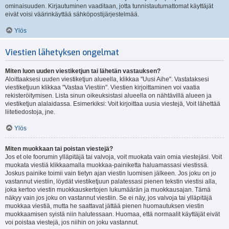
ominaisuuden. Kirjautuminen vaaditaan, jotta tunnistautumattomat käyttäjät
eivät voisi väärinkäyttää sähköpostijärjestelmää.
Ylös
Viestien lähetyksen ongelmat
Miten luon uuden viestiketjun tai lähetän vastauksen?
Aloittaaksesi uuden viestiketjun alueella, klikkaa "Uusi Aihe". Vastataksesi
viestiketjuun klikkaa "Vastaa Viestiin". Viestien kirjoittaminen voi vaatia
rekisteröitymisen. Lista sinun oikeuksistasi alueella on nähtävillä alueen ja
viestiketjun alalaidassa. Esimerkiksi: Voit kirjoittaa uusia viestejä, Voit lähettää
liitetiedostoja, jne.
Ylös
Miten muokkaan tai poistan viestejä?
Jos et ole foorumin ylläpitäjä tai valvoja, voit muokata vain omia viestejäsi. Voit
muokata viestiä klikkaamalla muokkaa-painiketta haluamassasi viestissä.
Joskus painike toimii vain tietyn ajan viestin luomisen jälkeen. Jos joku on jo
vastannut viestiin, löydät viestiketjuun palatessasi pienen tekstin viestisi alla,
joka kertoo viestin muokkauskertojen lukumäärän ja muokkausajan. Tämä
näkyy vain jos joku on vastannut viestiin. Se ei näy, jos valvoja tai ylläpitäjä
muokkaa viestiä, mutta he saattavat jättää pienen huomautuksen viestin
muokkaamisen syistä niin halutessaan. Huomaa, että normaalit käyttäjät eivät
voi poistaa viestejä, jos niihin on joku vastannut.