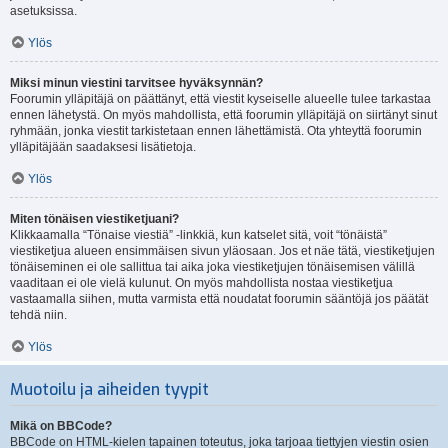
asetuksissa.
Ylös
Miksi minun viestini tarvitsee hyväksynnän?
Foorumin ylläpitäjä on päättänyt, että viestit kyseiselle alueelle tulee tarkastaa
ennen lähetystä. On myös mahdollista, että foorumin ylläpitäjä on siirtänyt sinut
ryhmään, jonka viestit tarkistetaan ennen lähettämistä. Ota yhteyttä foorumin
ylläpitäjään saadaksesi lisätietoja.
Ylös
Miten tönäisen viestiketjuani?
Klikkaamalla “Tönaise viestiä” -linkkiä, kun katselet sitä, voit “tönäistä”
viestiketjua alueen ensimmäisen sivun yläosaan. Jos et näe tätä, viestiketjujen
tönäiseminen ei ole sallittua tai aika joka viestiketjujen tönäisemisen välillä
vaaditaan ei ole vielä kulunut. On myös mahdollista nostaa viestiketjua
vastaamalla siihen, mutta varmista että noudatat foorumin sääntöjä jos päätät
tehdä niin.
Ylös
Muotoilu ja aiheiden tyypit
Mikä on BBCode?
BBCode on HTML-kielen tapainen toteutus, joka tarjoaa tiettyjen viestin osien