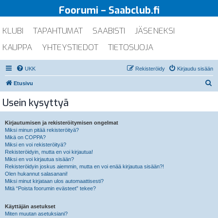
Foorumi – Saabclub.fi
KLUBI
TAPAHTUMAT
SAABISTI
JÄSENEKSI
KAUPPA
YHTEYSTIEDOT
TIETOSUOJA
UKK
Rekisteröidy
Kirjaudu sisään
E
Etusivu
t
Usein kysyttyä
s
i
Kirjautumisen ja rekisteröitymisen ongelmat
Miksi minun pitää rekisteröityä?
Mikä on COPPA?
Miksi en voi rekisteröityä?
Rekisteröidyin, mutta en voi kirjautua!
Miksi en voi kirjautua sisään?
Rekisteröidyin joskus aiemmin, mutta en voi enää kirjautua sisään?!
Olen hukannut salasanani!
Miksi minut kirjataan ulos automaattisesti?
Mitä “Poista foorumin evästeet” tekee?
Käyttäjän asetukset
Miten muutan asetuksiani?