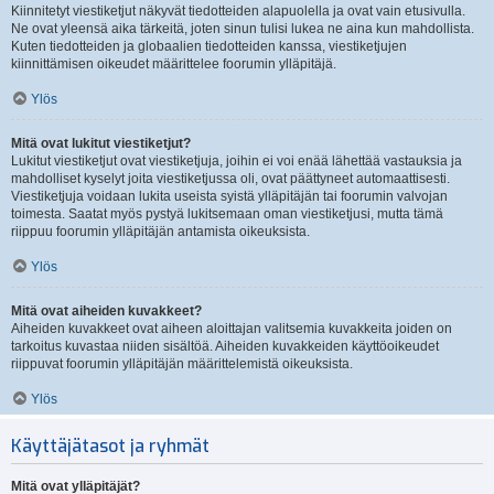
Kiinnitetyt viestiketjut näkyvät tiedotteiden alapuolella ja ovat vain etusivulla.
Ne ovat yleensä aika tärkeitä, joten sinun tulisi lukea ne aina kun mahdollista.
Kuten tiedotteiden ja globaalien tiedotteiden kanssa, viestiketjujen
kiinnittämisen oikeudet määrittelee foorumin ylläpitäjä.
Ylös
Mitä ovat lukitut viestiketjut?
Lukitut viestiketjut ovat viestiketjuja, joihin ei voi enää lähettää vastauksia ja
mahdolliset kyselyt joita viestiketjussa oli, ovat päättyneet automaattisesti.
Viestiketjuja voidaan lukita useista syistä ylläpitäjän tai foorumin valvojan
toimesta. Saatat myös pystyä lukitsemaan oman viestiketjusi, mutta tämä
riippuu foorumin ylläpitäjän antamista oikeuksista.
Ylös
Mitä ovat aiheiden kuvakkeet?
Aiheiden kuvakkeet ovat aiheen aloittajan valitsemia kuvakkeita joiden on
tarkoitus kuvastaa niiden sisältöä. Aiheiden kuvakkeiden käyttöoikeudet
riippuvat foorumin ylläpitäjän määrittelemistä oikeuksista.
Ylös
Käyttäjätasot ja ryhmät
Mitä ovat ylläpitäjät?