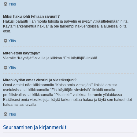
Ylös
Miksi haku johti tyhjään sivuun!?
Hakusi palautti liian monta tulosta ja palvelin ei pystynyt käsittelemään niitä.
Käytä “Tarkennettua hakua” ja ole tarkempi hakuehdoissa ja alueissa joilta
etsit.
Ylös
Miten etsin käyttäjiä?
Vieraile “Käyttäjät”-sivulla ja klikkaa “Etsi käyttäjä”-linkkiä.
Ylös
Miten löydän omat viestini ja viestiketjuni?
Omat viestisi näet klikkaamalla “Katso omia viestejäsi”-linkkiä omissa
asetuksissa tai klikkaamalla “Etsi käyttäjän viesteistä”-linkkiä omalla
profiilisivullasi tai klikkaamalla “Pikalinkit”-valikkoa foorumin ylälaidassa.
Etsiäksesi omia viestiketjuja, käytä tarkennettua hakua ja täytä sen hakuehdot
haluamallasi tavalla.
Ylös
Seuraaminen ja kirjanmerkit