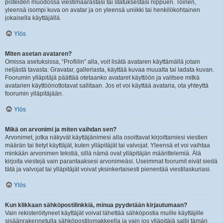
pisteiden muodossa viestimäärästäsi tai statuksestasi riippuen. Toinen,
yleensä isompi kuva on avatar ja on yleensä uniikki tai henkilökohtainen
jokaisella käyttäjällä.
Ylös
Miten asetan avataren?
Omissa asetuksissa, “Profiilin” alla, voit lisätä avataren käyttämällä jotain
neljästä tavasta: Gravatar, galleriasta, käyttää kuvaa muualta tai ladata kuvan.
Foorumin ylläpitäjä päättää otetaanko avataret käyttöön ja valitsee mitkä
avatarien käyttöönottotavat sallitaan. Jos et voi käyttää avataria, ota yhteyttä
foorumin ylläpitäjään.
Ylös
Mikä on arvonimi ja miten vaihdan sen?
Arvonimet, jotka näkyvät käyttäjänimesi alla osoittavat kirjoittamiesi viestien
määrän tai tietyt käyttäjät, kuten ylläpitäjät tai valvojat. Yleensä et voi vaihtaa
minkään arvonimen tekstiä, sillä nämä ovat ylläpitäjän määrittelemiä. Älä
kirjoita viestejä vain parantaaksesi arvonimeäsi. Useimmat foorumit eivät siedä
tätä ja valvojat tai ylläpitäjät voivat yksinkertaisesti pienentää viestilaskuriasi.
Ylös
Kun klikkaan sähköpostilinkkiä, minua pyydetään kirjautumaan?
Vain rekisteröityneet käyttäjät voivat lähettää sähköpostia muille käyttäjille
sisäänrakennetulla sähköpostilomakkeella ja vain jos ylläpitäjä sallii tämän