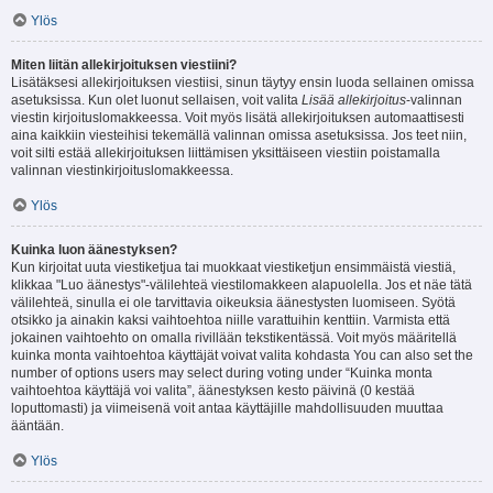
Ylös
Miten liitän allekirjoituksen viestiini?
Lisätäksesi allekirjoituksen viestiisi, sinun täytyy ensin luoda sellainen omissa
asetuksissa. Kun olet luonut sellaisen, voit valita
Lisää allekirjoitus
-valinnan
viestin kirjoituslomakkeessa. Voit myös lisätä allekirjoituksen automaattisesti
aina kaikkiin viesteihisi tekemällä valinnan omissa asetuksissa. Jos teet niin,
voit silti estää allekirjoituksen liittämisen yksittäiseen viestiin poistamalla
valinnan viestinkirjoituslomakkeessa.
Ylös
Kuinka luon äänestyksen?
Kun kirjoitat uuta viestiketjua tai muokkaat viestiketjun ensimmäistä viestiä,
klikkaa "Luo äänestys"-välilehteä viestilomakkeen alapuolella. Jos et näe tätä
välilehteä, sinulla ei ole tarvittavia oikeuksia äänestysten luomiseen. Syötä
otsikko ja ainakin kaksi vaihtoehtoa niille varattuihin kenttiin. Varmista että
jokainen vaihtoehto on omalla rivillään tekstikentässä. Voit myös määritellä
kuinka monta vaihtoehtoa käyttäjät voivat valita kohdasta You can also set the
number of options users may select during voting under “Kuinka monta
vaihtoehtoa käyttäjä voi valita”, äänestyksen kesto päivinä (0 kestää
loputtomasti) ja viimeisenä voit antaa käyttäjille mahdollisuuden muuttaa
ääntään.
Ylös