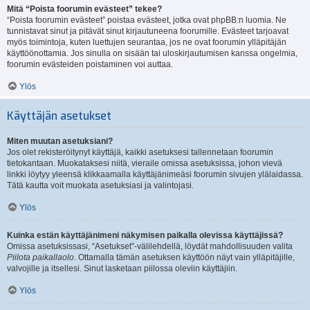
Mitä “Poista foorumin evästeet” tekee?
“Poista foorumin evästeet” poistaa evästeet, jotka ovat phpBB:n luomia. Ne
tunnistavat sinut ja pitävät sinut kirjautuneena foorumille. Evästeet tarjoavat
myös toimintoja, kuten luettujen seurantaa, jos ne ovat foorumin ylläpitäjän
käyttöönottamia. Jos sinulla on sisään tai uloskirjautumisen kanssa ongelmia,
foorumin evästeiden poistaminen voi auttaa.
Ylös
Käyttäjän asetukset
Miten muutan asetuksiani?
Jos olet rekisteröitynyt käyttäjä, kaikki asetuksesi tallennetaan foorumin
tietokantaan. Muokataksesi niitä, vieraile omissa asetuksissa, johon vievä
linkki löytyy yleensä klikkaamalla käyttäjänimeäsi foorumin sivujen ylälaidassa.
Tätä kautta voit muokata asetuksiasi ja valintojasi.
Ylös
Kuinka estän käyttäjänimeni näkymisen paikalla olevissa käyttäjissä?
Omissa asetuksissasi, “Asetukset”-välilehdellä, löydät mahdollisuuden valita
Piilota paikallaolo
. Ottamalla tämän asetuksen käyttöön näyt vain ylläpitäjille,
valvojille ja itsellesi. Sinut lasketaan piilossa oleviin käyttäjiin.
Ylös