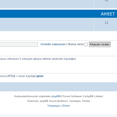
32
AIHEET
11
Unohdin salasanani
|
Muista minut
stuu viimeisen 5 minuutin aikana olleisiin aktiivisiin käyttäjiin)
teensä
27712
• Uusin käyttäjä
jarvri
Keskustelufoorumin ohjelmisto
phpBB
® Forum Software © phpBB Limited
Käännös: phpBB Suomi (lurttinen, harritapio, Pettis)
Yksityisyys
|
Ehdot