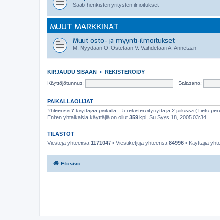
Saab-henkisten yritysten ilmoitukset
MUUT MARKKINAT
Muut osto- ja myynti-ilmoitukset
M: Myydään O: Ostetaan V: Vaihdetaan A: Annetaan
KIRJAUDU SISÄÄN
•
REKISTERÖIDY
Käyttäjätunnus:
Salasana:
PAIKALLAOLIJAT
Yhteensä
7
käyttäjää paikalla :: 5 rekisteröitynyttä ja 2 piilossa (Tieto peru
Eniten yhtaikaisia käyttäjiä on ollut
359
kpl, Su Syys 18, 2005 03:34
TILASTOT
Viestejä yhteensä
1171047
• Viestiketjuja yhteensä
84996
• Käyttäjiä yh
Etusivu