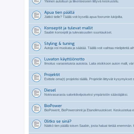
Yleinen autoiluun ja liikenteeseen liittyvä keskustelu.
Apua tien päällä
Jäitkö tielle? Täällä voit kysellä apua foorumin lukijoilta.
Konseptit ja tulevat mallit
Saabin konseptit ja tulevaisuuden suuntaukset.
Styling & tuning
Autoja voi muokata ja säätää. Täällä voit vaihtaa mielipiteitä ai
Luvaton käyttöönotto
Ilmoitus varastetuista autoista. Laita otsikkoon auton malli, vä
Projektit
Esittele oma(t) projektisi täällä. Projektiin liittyvät kysymykset
Diesel
Nokivasarasta salonkikelpoiseksi ympäristön säästäjäksi.
BioPower
BioPowerit, BioPoweroinnit ja Etanolimuutokset. Keskustelua etan
Olitko se sinä?
Näitkö tien päällä toisen Saabin, josta haluat tietää enemmän. 