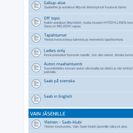
Gallup-alue
Saabeihin ja autoiluun liittyvät äänestykset kuuluvat tänne.
Off topic
Kaikki autoiluun liittymätön, mutta muuten HYÖDYLLINEN kes
Sana on MELKEIN vapaa.
Tapahtumat
Yleistä keskustelua tulevista ja menneistä tapahtumista.
Ladies only
Keskustelualue foorumin naisille. Jos olet nainen, ilmoita tunnuk
Auton maahantuonti
Suunnitteletko tuovasi auton ulkomailta tai oletko jo niin teh
palstalla.
Saab på svenska
Saab in English
VAIN JÄSENILLE
Yleinen - Saab-klubi
Yleinen keskustelu. Vain Saab-klubin jäsenille näkyvä alue.