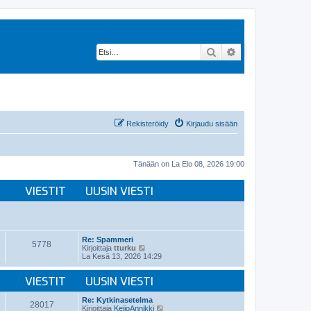
Etsi
Tarkennettu hak
Rekisteröidy
Kirjaudu sisään
Tänään on La Elo 08, 2026 19:00
VIESTIT
UUSIN VIESTI
Re: Spammeri
5778
N
Kirjoittaja
tturku
ä
La Kesä 13, 2026 14:29
y
t
VIESTIT
UUSIN VIESTI
ä
u
u
Re: Kytkinasetelma
28017
s
N
Kirjoittaja
KeijoAnnikki