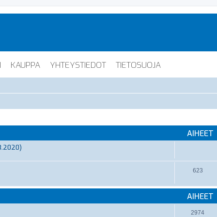
I
KAUPPA
YHTEYSTIEDOT
TIETOSUOJA
AIHEET
3.2020)
623
AIHEET
2974