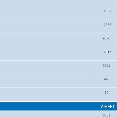
12557
12368
9576
12916
6791
445
19
AIHEET
6569