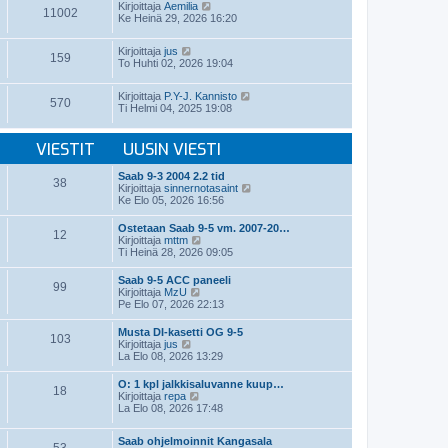
t
N
v
Kirjoittaja
Aemilia
ä
11002
i
ä
i
Ke Heinä 29, 2026 16:20
u
y
e
u
t
s
s
N
Kirjoittaja
jus
ä
t
i
159
ä
To Huhti 02, 2026 19:04
u
i
n
y
u
v
t
s
i
N
Kirjoittaja
P.Y-J. Kannisto
ä
i
570
e
ä
Ti Helmi 04, 2025 19:08
u
n
s
y
u
v
t
t
s
i
i
ä
VIESTIT
UUSIN VIESTI
i
e
u
n
s
u
v
t
Saab 9-3 2004 2.2 tid
s
38
i
i
N
Kirjoittaja
sinnernotasaint
i
e
ä
Ke Elo 05, 2026 16:56
n
s
y
v
t
t
i
Ostetaan Saab 9-5 vm. 2007-20…
i
12
ä
N
e
Kirjoittaja
mttm
u
ä
s
Ti Heinä 28, 2026 09:05
u
y
t
s
t
i
Saab 9-5 ACC paneeli
i
99
ä
N
Kirjoittaja
MzU
n
u
ä
Pe Elo 07, 2026 22:13
v
u
y
i
s
t
e
Musta DI-kasetti OG 9-5
i
103
ä
N
s
Kirjoittaja
jus
n
u
ä
t
La Elo 08, 2026 13:29
v
u
y
i
i
s
t
e
O: 1 kpl jalkkisaluvanne kuup…
i
18
ä
N
s
Kirjoittaja
repa
n
u
ä
t
La Elo 08, 2026 17:48
v
u
y
i
i
s
t
e
i
Saab ohjelmoinnit Kangasala
ä
s