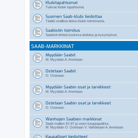
Klubitapahtumat
Tulevat klubin tapahtumat.
Suomen Saab-klubi tiedottaa
Täältä virallista tietoa klubin toiminnasta.
Saabistin toimitus
Saabisti-lehteä koskeva tiedotus ja kysymykset.
SAAB-MARKKINAT
Myydään Saabit
M: Myydään A: Annetaan
Ostetaan Saabit
O: Ostetaan
Myydään Saabin osat ja tarvikkeet
M: Myydään A: Annetaan
Ostetaan Saabin osat ja tarvikkeet
O: Ostetaan
Wanhojen Saabien markkinat
Saab-mallien 92-97 ja osien kauppapaikka.
M: Myydään O: Ostetaan V: Vaihdetaan A: Annetaan
Kaupalliset tiedotteet