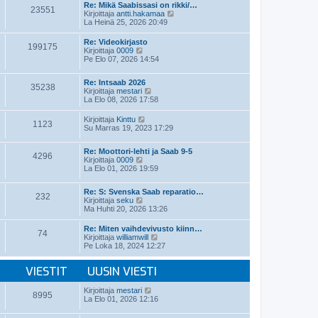
t
e
Re: Mikä Saabissasi on rikki/…
i
23551
ä
s
N
Kirjoittaja
antti.hakamaa
n
u
t
ä
La Heinä 25, 2026 20:49
v
u
i
y
i
s
t
e
Re: Videokirjasto
i
199175
ä
N
s
Kirjoittaja
0009
n
u
ä
t
Pe Elo 07, 2026 14:54
v
u
y
i
i
s
t
e
i
Re: Intsaab 2026
ä
35238
s
n
N
Kirjoittaja
mestari
u
t
v
ä
La Elo 08, 2026 17:58
u
i
i
y
s
e
t
i
N
Kirjoittaja
Kinttu
1123
s
ä
n
ä
Su Marras 19, 2023 17:29
t
u
v
y
i
u
i
t
s
Re: Moottori-lehti ja Saab 9-5
e
ä
4296
i
N
Kirjoittaja
0009
s
u
n
ä
La Elo 01, 2026 19:59
t
u
v
y
i
s
i
t
i
Re: S: Svenska Saab reparatio…
e
ä
n
232
N
Kirjoittaja
seku
s
u
v
ä
Ma Huhti 20, 2026 13:26
t
u
i
y
i
s
e
t
i
Re: Miten vaihdevivusto kiinn…
s
74
ä
n
N
Kirjoittaja
williamwill
t
u
v
ä
Pe Loka 18, 2024 12:27
i
u
i
y
s
e
t
i
VIESTIT
UUSIN VIESTI
s
ä
n
t
u
v
i
u
N
Kirjoittaja
mestari
i
8995
s
ä
La Elo 01, 2026 12:16
e
i
y
s
n
t