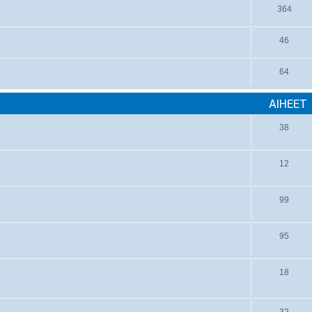
364
46
64
AIHEET
38
12
99
95
18