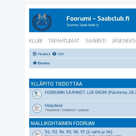
Foorumi – Saabclub.fi
Suomen Saab-klubi ry
KLUBI
TAPAHTUMAT
SAABISTI
JÄSENEKS
Pikalinkit
UKK
Etusivu
YLLÄPITO TIEDOTTAA
FOORUMIN SÄÄNNÖT, LUE ENSIN! (Päivitetty 28.
Helpdesk
Tiedotteet / helpdesk / palaute.
MALLIKOHTAINEN FOORUMI
92, 93, 94, 95, 96, 97 (2-tahti ja V4)