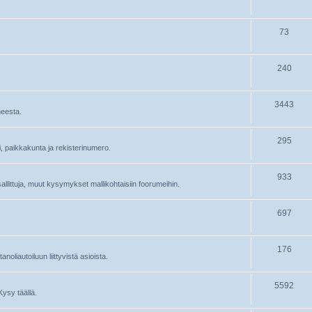
73
240
3443
heesta.
295
ri, paikkakunta ja rekisterinumero.
933
 sallittuja, muut kysymykset mallikohtaisiin foorumeihin.
697
176
oliautoiluun liittyvistä asioista.
5592
Kysy täällä.