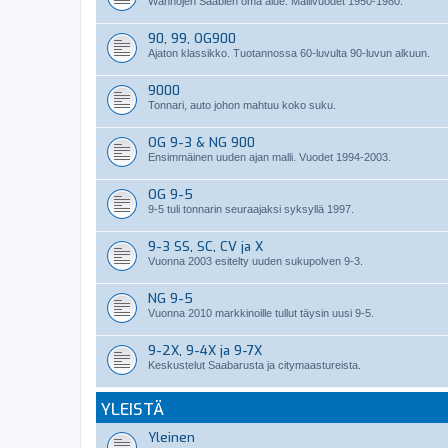
Wanhojen Saabien oma alue. Mallivuodet 1950-1980.
90, 99, OG900
Ajaton klassikko. Tuotannossa 60-luvulta 90-luvun alkuun.
9000
Tonnari, auto johon mahtuu koko suku.
OG 9-3 & NG 900
Ensimmäinen uuden ajan malli. Vuodet 1994-2003.
OG 9-5
9-5 tuli tonnarin seuraajaksi syksyllä 1997.
9-3 SS, SC, CV ja X
Vuonna 2003 esitelty uuden sukupolven 9-3.
NG 9-5
Vuonna 2010 markkinoille tullut täysin uusi 9-5.
9-2X, 9-4X ja 9-7X
Keskustelut Saabarusta ja citymaastureista.
YLEISTÄ
Yleinen