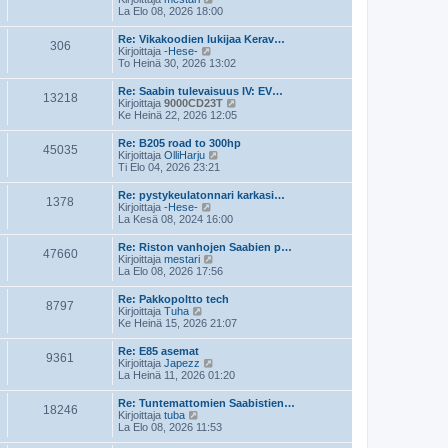
e
i
ä
La Elo 08, 2026 18:00
s
n
y
t
v
t
Re: Vikakoodien lukijaa Kerav…
i
i
306
ä
N
Kirjoittaja
-Hese-
e
u
ä
To Heinä 30, 2026 13:02
s
u
y
t
s
t
Re: Saabin tulevaisuus IV: EV…
i
i
13218
ä
N
Kirjoittaja
9000CD23T
n
u
ä
Ke Heinä 22, 2026 12:05
v
u
y
i
s
t
e
Re: B205 road to 300hp
i
45035
ä
s
N
Kirjoittaja
OlliHarju
n
u
t
ä
Ti Elo 04, 2026 23:21
v
u
i
y
i
s
t
e
Re: pystykeulatonnari karkasi…
i
1378
ä
s
N
Kirjoittaja
-Hese-
n
u
t
ä
La Kesä 08, 2024 16:00
v
u
i
y
i
s
t
e
Re: Riston vanhojen Saabien p…
i
47660
ä
N
s
Kirjoittaja
mestari
n
u
ä
t
La Elo 08, 2026 17:56
v
u
y
i
i
s
t
e
Re: Pakkopoltto tech
i
8797
ä
N
s
Kirjoittaja
Tuha
n
u
ä
t
Ke Heinä 15, 2026 21:07
v
u
y
i
i
s
t
e
Re: E85 asemat
i
9361
ä
s
N
Kirjoittaja
Japezz
n
u
t
ä
La Heinä 11, 2026 01:20
v
u
i
y
i
s
t
e
Re: Tuntemattomien Saabistien…
i
18246
ä
N
s
Kirjoittaja
tuba
n
u
ä
t
La Elo 08, 2026 11:53
v
u
y
i
i
s