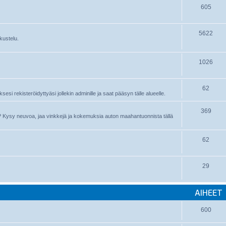
605
5622
kustelu.
1026
62
sesi rekisteröidyttyäsi jollekin adminille ja saat pääsyn tälle alueelle.
369
nyt? Kysy neuvoa, jaa vinkkejä ja kokemuksia auton maahantuonnista tällä
62
29
AIHEET
600