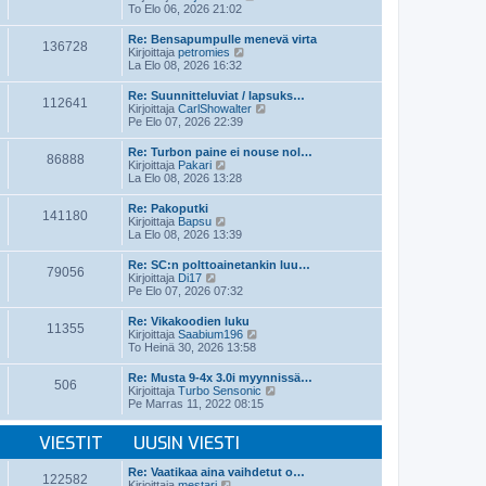
i
ä
To Elo 06, 2026 21:02
n
y
v
t
Re: Bensapumpulle menevä virta
i
136728
ä
N
Kirjoittaja
petromies
e
u
ä
La Elo 08, 2026 16:32
s
u
y
t
s
t
Re: Suunnitteluviat / lapsuks…
i
i
112641
ä
N
Kirjoittaja
CarlShowalter
n
u
ä
Pe Elo 07, 2026 22:39
v
u
y
i
s
t
e
Re: Turbon paine ei nouse nol…
i
86888
ä
N
s
Kirjoittaja
Pakari
n
u
ä
t
La Elo 08, 2026 13:28
v
u
y
i
i
s
t
e
Re: Pakoputki
i
141180
ä
N
s
Kirjoittaja
Bapsu
n
u
ä
t
La Elo 08, 2026 13:39
v
u
y
i
i
s
t
e
Re: SC:n polttoainetankin luu…
i
79056
ä
N
s
Kirjoittaja
Di17
n
u
ä
t
Pe Elo 07, 2026 07:32
v
u
y
i
i
s
t
e
Re: Vikakoodien luku
i
11355
ä
s
N
Kirjoittaja
Saabium196
n
u
t
ä
To Heinä 30, 2026 13:58
v
u
i
y
i
s
t
e
Re: Musta 9-4x 3.0i myynnissä…
i
506
ä
s
N
Kirjoittaja
Turbo Sensonic
n
u
t
ä
Pe Marras 11, 2022 08:15
v
u
i
y
i
s
t
e
i
VIESTIT
UUSIN VIESTI
ä
s
n
u
t
v
u
Re: Vaatikaa aina vaihdetut o…
i
i
122582
s
N
Kirjoittaja
mestari