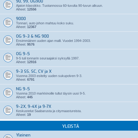
90, 99, OG900
Ajaton klassikko. Tuotannossa 60-luvulta 90-luvun alkuun.
Aiheet:
12556
9000
Tonnari, auto johon mahtuu koko suku.
Aiheet:
12367
OG 9-3 & NG 900
Ensimmäinen uuden ajan malli. Vuodet 1994-2003.
Aiheet:
9576
OG 9-5
9-5 tuli tonnarin seuraajaksi syksyllä 1997.
Aiheet:
12916
9-3 SS, SC, CV ja X
Vuonna 2003 esitelty uuden sukupolven 9-3.
Aiheet:
6791
NG 9-5
Vuonna 2010 markkinoille tullut täysin uusi 9-5.
Aiheet:
445
9-2X, 9-4X ja 9-7X
Keskustelut Saabarusta ja citymaastureista.
Aiheet:
19
YLEISTÄ
Yleinen