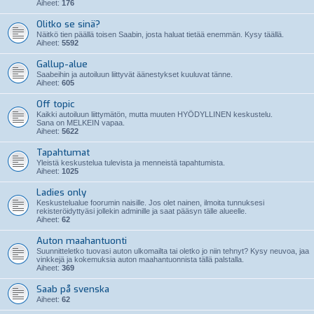
Aiheet:
176
Olitko se sinä?
Näitkö tien päällä toisen Saabin, josta haluat tietää enemmän. Kysy täällä.
Aiheet:
5592
Gallup-alue
Saabeihin ja autoiluun liittyvät äänestykset kuuluvat tänne.
Aiheet:
605
Off topic
Kaikki autoiluun liittymätön, mutta muuten HYÖDYLLINEN keskustelu.
Sana on MELKEIN vapaa.
Aiheet:
5622
Tapahtumat
Yleistä keskustelua tulevista ja menneistä tapahtumista.
Aiheet:
1025
Ladies only
Keskustelualue foorumin naisille. Jos olet nainen, ilmoita tunnuksesi
rekisteröidyttyäsi jollekin adminille ja saat pääsyn tälle alueelle.
Aiheet:
62
Auton maahantuonti
Suunnitteletko tuovasi auton ulkomailta tai oletko jo niin tehnyt? Kysy neuvoa, jaa
vinkkejä ja kokemuksia auton maahantuonnista tällä palstalla.
Aiheet:
369
Saab på svenska
Aiheet:
62