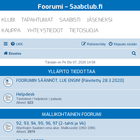
Foorumi – Saabclub.fi
KLUBI
TAPAHTUMAT
SAABISTI
JÄSENEKSI
KAUPPA
YHTEYSTIEDOT
TIETOSUOJA
UKK
Rekisteröidy
Kirjaudu sisään
E
Etusivu
t
Tänään on Pe Elo 07, 2026 14:58
s
YLLÄPITO TIEDOTTAA
i
FOORUMIN SÄÄNNÖT, LUE ENSIN! (Päivitetty 28.3.2020)
Helpdesk
Tiedotteet / helpdesk / palaute.
Aiheet:
623
MALLIKOHTAINEN FOORUMI
92, 93, 94, 95, 96, 97 (2-tahti ja V4)
Wanhojen Saabien oma alue. Mallivuodet 1950-1980.
Aiheet:
2974