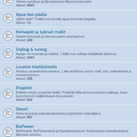
Yleinen autoiluun ja liikenteeseen liittyvä keskustelu.
Aiheet:
6569
Apua tien päällä
Jäitkö tielle? Täällä voit kysellä apua foorumin lukijoilta.
Aiheet:
73
Konseptit ja tulevat mallit
Saabin konseptit ja tulevaisuuden suuntaukset.
Aiheet:
240
Styling & tuning
Autoja voi muokata ja säätää. Täällä voit vaihtaa mielipiteitä aiheesta.
Aiheet:
3443
Luvaton käyttöönotto
Ilmoitus varastetuista autoista. Laita otsikkoon auton malli, väri, paikkakunta ja
rekisterinumero.
Aiheet:
295
Projektit
Esittele oma(t) projektisi täällä. Projektiin liittyvät kysymykset sallittuja, muut
kysymykset mallikohtaisiin foorumeihin.
Aiheet:
932
Diesel
Nokivasarasta salonkikelpoiseksi ympäristön säästäjäksi.
Aiheet:
697
BioPower
BioPowerit, BioPoweroinnit ja Etanolimuutokset. Keskustelua etanoliautoiluun
liittyvistä asioista.