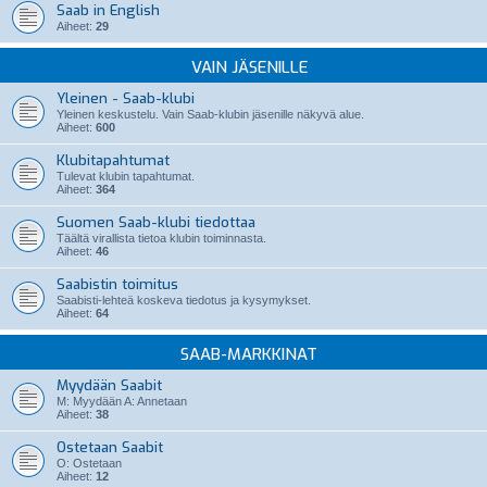
Saab in English
Aiheet:
29
VAIN JÄSENILLE
Yleinen - Saab-klubi
Yleinen keskustelu. Vain Saab-klubin jäsenille näkyvä alue.
Aiheet:
600
Klubitapahtumat
Tulevat klubin tapahtumat.
Aiheet:
364
Suomen Saab-klubi tiedottaa
Täältä virallista tietoa klubin toiminnasta.
Aiheet:
46
Saabistin toimitus
Saabisti-lehteä koskeva tiedotus ja kysymykset.
Aiheet:
64
SAAB-MARKKINAT
Myydään Saabit
M: Myydään A: Annetaan
Aiheet:
38
Ostetaan Saabit
O: Ostetaan
Aiheet:
12