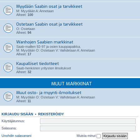
Myydään Saabin osat ja tarvikkeet
M: Myydään A: Annetaan
Aiheet:
100
Ostetaan Saabin osat ja tarvikkeet
O: Ostetaan
Aiheet:
94
Wanhojen Saabien markkinat
Saab-mallien 92-97 ja osien kauppapaikka.
M: Myydään O: Ostetaan V: Vaihdetaan A: Annetaan
Aiheet:
17
Kaupalliset tiedotteet
Saab-henkisten yritysten ilmoitukset
Aiheet:
32
MUUT MARKKINAT
Muut osto- ja myynti-ilmoitukset
M: Myydään O: Ostetaan V: Vaihdetaan A: Annetaan
Aiheet:
11
KIRJAUDU SISÄÄN
•
REKISTERÖIDY
Käyttäjätunnus:
Salasana:
Unohdin salasanani
Muista minut