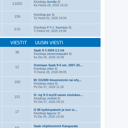
t
N
v
Kirjoittaja
Aemilia
ä
11002
i
ä
i
Ke Heinä 29, 2026 16:20
u
y
e
u
t
s
s
N
Kirjoittaja
jus
ä
t
i
159
ä
To Huhti 02, 2026 19:04
u
i
n
y
u
v
t
s
i
N
Kirjoittaja
P.Y-J. Kannisto
ä
i
570
e
ä
Ti Helmi 04, 2025 19:08
u
n
s
y
u
v
t
t
s
i
i
ä
VIESTIT
UUSIN VIESTI
i
e
u
n
s
u
v
t
Saab 9-3 2004 2.2 tid
s
38
i
i
N
Kirjoittaja
sinnernotasaint
i
e
ä
Ke Elo 05, 2026 16:56
n
s
y
v
t
t
i
Ostetaan Saab 9-5 vm. 2007-20…
i
12
ä
N
e
Kirjoittaja
mttm
u
ä
s
Ti Heinä 28, 2026 09:05
u
y
t
s
t
i
M: OG900 ilmastoinnin tai ohj…
i
100
ä
N
Kirjoittaja
stara
n
u
ä
Pe Elo 07, 2026 11:26
v
u
y
i
s
t
e
O: ng 9-3 my10 vasen etulokas…
i
101
ä
N
s
Kirjoittaja
Jonenii
n
u
ä
t
Pe Elo 07, 2026 09:15
v
u
y
i
i
s
t
e
O 96 kytkinpaketti ja isot vi…
i
17
ä
s
N
Kirjoittaja
bgyury
n
u
t
ä
To Elo 06, 2026 19:48
v
u
i
y
i
s
t
e
i
Saab ohjelmoinnit Kangasala
ä
s