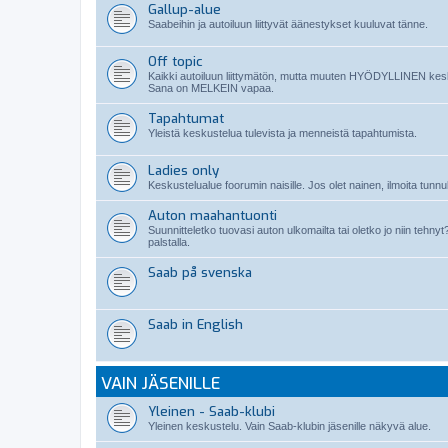
Gallup-alue
Saabeihin ja autoiluun liittyvät äänestykset kuuluvat tänne.
Off topic
Kaikki autoiluun liittymätön, mutta muuten HYÖDYLLINEN kes
Sana on MELKEIN vapaa.
Tapahtumat
Yleistä keskustelua tulevista ja menneistä tapahtumista.
Ladies only
Keskustelualue foorumin naisille. Jos olet nainen, ilmoita tunnuk
Auton maahantuonti
Suunnitteletko tuovasi auton ulkomailta tai oletko jo niin teh
palstalla.
Saab på svenska
Saab in English
VAIN JÄSENILLE
Yleinen - Saab-klubi
Yleinen keskustelu. Vain Saab-klubin jäsenille näkyvä alue.