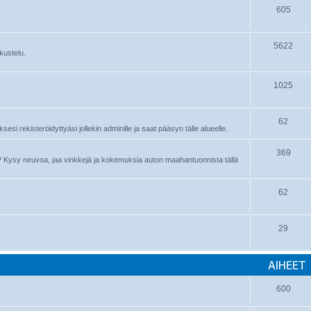
605
5622
kustelu.
1025
62
sesi rekisteröidyttyäsi jollekin adminille ja saat pääsyn tälle alueelle.
369
nyt? Kysy neuvoa, jaa vinkkejä ja kokemuksia auton maahantuonnista tällä
62
29
AIHEET
600