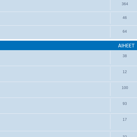
364
46
64
AIHEET
38
12
100
93
17