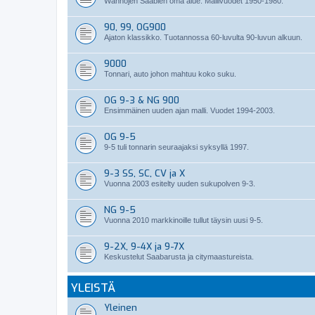
Wanhojen Saabien oma alue. Mallivuodet 1950-1980.
90, 99, OG900
Ajaton klassikko. Tuotannossa 60-luvulta 90-luvun alkuun.
9000
Tonnari, auto johon mahtuu koko suku.
OG 9-3 & NG 900
Ensimmäinen uuden ajan malli. Vuodet 1994-2003.
OG 9-5
9-5 tuli tonnarin seuraajaksi syksyllä 1997.
9-3 SS, SC, CV ja X
Vuonna 2003 esitelty uuden sukupolven 9-3.
NG 9-5
Vuonna 2010 markkinoille tullut täysin uusi 9-5.
9-2X, 9-4X ja 9-7X
Keskustelut Saabarusta ja citymaastureista.
YLEISTÄ
Yleinen