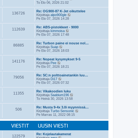
i
ä
To Elo 06, 2026 21:02
n
y
v
t
Re: OG900-87 K-Jet oikuttelee
i
136726
ä
N
Kirjoittaja
alpo900gle
e
u
ä
Pe Elo 07, 2026 14:28
s
u
y
t
s
t
Re: ABS-pistokkeet - 9000
i
i
112639
ä
N
Kirjoittaja
kimmoisa
n
u
ä
Pe Elo 07, 2026 17:48
v
u
y
i
s
t
e
Re: Turbon paine ei nouse nol…
i
86885
ä
N
s
Kirjoittaja
Suap
n
u
ä
t
Pe Elo 07, 2026 18:03
v
u
y
i
i
s
t
e
Re: Nopeat kysymykset 9-5
i
141176
ä
N
s
Kirjoittaja
Pee
n
u
ä
t
Pe Elo 07, 2026 18:21
v
u
y
i
i
s
t
e
Re: SC:n polttoainetankin luu…
i
79056
ä
N
s
Kirjoittaja
Di17
n
u
ä
t
Pe Elo 07, 2026 07:32
v
u
y
i
i
s
t
e
Re: Vikakoodien luku
i
11355
ä
s
N
Kirjoittaja
Saabium196
n
u
t
ä
To Heinä 30, 2026 13:58
v
u
i
y
i
s
t
e
Re: Musta 9-4x 3.0i myynnissä…
i
506
ä
s
N
Kirjoittaja
Turbo Sensonic
n
u
t
ä
Pe Marras 11, 2022 08:15
v
u
i
y
i
s
t
e
i
VIESTIT
UUSIN VIESTI
ä
s
n
u
t
v
u
Re: Kojelautakamerat
i
i
122579
s
N
Kirjoittaja
aero