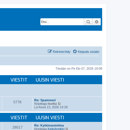
Etsi
Tarkennettu hak
Rekisteröidy
Kirjaudu sisään
Tänään on Pe Elo 07, 2026 19:08
VIESTIT
UUSIN VIESTI
Re: Spammeri
5778
N
Kirjoittaja
tturku
ä
La Kesä 13, 2026 14:29
y
t
VIESTIT
UUSIN VIESTI
ä
u
u
Re: Kytkinasetelma
28017
s
N
Kirjoittaja
KeijoAnnikki