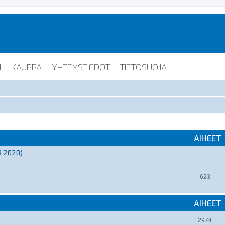
I
KAUPPA
YHTEYSTIEDOT
TIETOSUOJA
AIHEET
3.2020)
623
AIHEET
2974