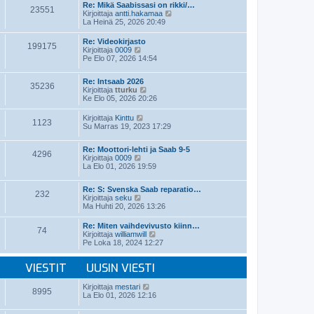
t
e
Re: Mikä Saabissasi on rikki/…
i
23551
ä
s
N
Kirjoittaja
antti.hakamaa
n
u
t
ä
La Heinä 25, 2026 20:49
v
u
i
y
i
s
t
e
Re: Videokirjasto
i
199175
ä
N
s
Kirjoittaja
0009
n
u
ä
t
Pe Elo 07, 2026 14:54
v
u
y
i
i
s
t
e
i
Re: Intsaab 2026
ä
35236
s
n
N
Kirjoittaja
tturku
u
t
v
ä
Ke Elo 05, 2026 20:26
u
i
i
y
s
e
t
i
N
Kirjoittaja
Kinttu
1123
s
ä
n
ä
Su Marras 19, 2023 17:29
t
u
v
y
i
u
i
t
s
Re: Moottori-lehti ja Saab 9-5
e
ä
4296
i
N
Kirjoittaja
0009
s
u
n
ä
La Elo 01, 2026 19:59
t
u
v
y
i
s
i
t
i
Re: S: Svenska Saab reparatio…
e
ä
n
232
N
Kirjoittaja
seku
s
u
v
ä
Ma Huhti 20, 2026 13:26
t
u
i
y
i
s
e
t
i
Re: Miten vaihdevivusto kiinn…
s
74
ä
n
N
Kirjoittaja
williamwill
t
u
v
ä
Pe Loka 18, 2024 12:27
i
u
i
y
s
e
t
i
VIESTIT
UUSIN VIESTI
s
ä
n
t
u
v
i
u
N
Kirjoittaja
mestari
i
8995
s
ä
La Elo 01, 2026 12:16
e
i
y
s
n
t