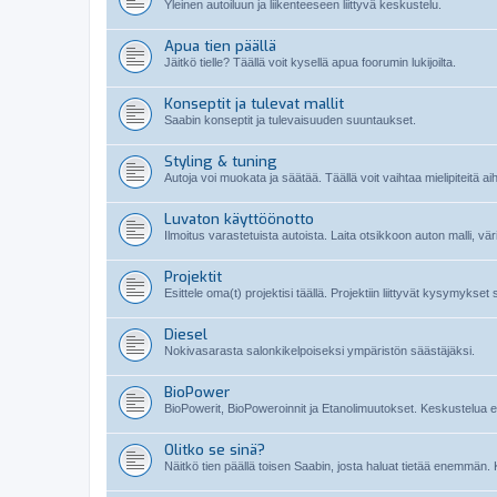
Yleinen autoiluun ja liikenteeseen liittyvä keskustelu.
Apua tien päällä
Jäitkö tielle? Täällä voit kysellä apua foorumin lukijoilta.
Konseptit ja tulevat mallit
Saabin konseptit ja tulevaisuuden suuntaukset.
Styling & tuning
Autoja voi muokata ja säätää. Täällä voit vaihtaa mielipiteitä ai
Luvaton käyttöönotto
Ilmoitus varastetuista autoista. Laita otsikkoon auton malli, vä
Projektit
Esittele oma(t) projektisi täällä. Projektiin liittyvät kysymykset
Diesel
Nokivasarasta salonkikelpoiseksi ympäristön säästäjäksi.
BioPower
BioPowerit, BioPoweroinnit ja Etanolimuutokset. Keskustelua etan
Olitko se sinä?
Näitkö tien päällä toisen Saabin, josta haluat tietää enemmän. 