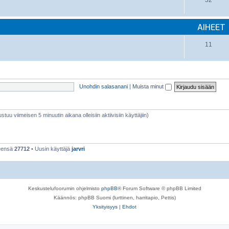
32
AIHEET
11
Unohdin salasanani
|
Muista minut
stuu viimeisen 5 minuutin aikana olleisiin aktiivisiin käyttäjiin)
teensä
27712
• Uusin käyttäjä
jarvri
Keskustelufoorumin ohjelmisto
phpBB
® Forum Software © phpBB Limited
Käännös: phpBB Suomi (lurttinen, harritapio, Pettis)
Yksityisyys
|
Ehdot