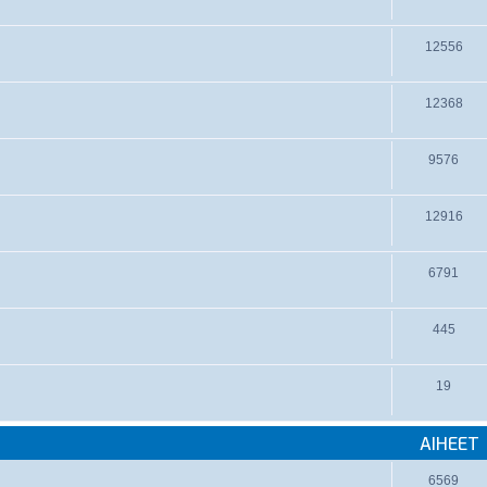
12556
12368
9576
12916
6791
445
19
AIHEET
6569