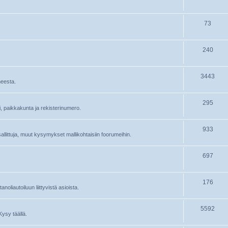
73
240
3443
heesta.
295
ri, paikkakunta ja rekisterinumero.
933
 sallittuja, muut kysymykset mallikohtaisiin foorumeihin.
697
176
oliautoiluun liittyvistä asioista.
5592
Kysy täällä.