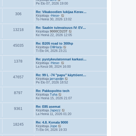
e
i
ä
Pe Elo 07, 2026 19:00
s
n
y
t
v
t
Re: Vikakoodien lukijaa Kerav…
i
i
306
ä
N
Kirjoittaja
-Hese-
e
u
ä
To Heinä 30, 2026 13:02
s
u
y
t
s
t
Re: Saabin tulevaisuus IV: EV…
i
i
13218
ä
N
Kirjoittaja
9000CD23T
n
u
ä
Ke Heinä 22, 2026 12:05
v
u
y
i
s
t
e
Re: B205 road to 300hp
i
45035
ä
s
N
Kirjoittaja
OlliHarju
n
u
t
ä
Ti Elo 04, 2026 23:21
v
u
i
y
i
s
t
e
Re: pystykeulatonnari karkasi…
i
1378
ä
s
N
Kirjoittaja
-Hese-
n
u
t
ä
La Kesä 08, 2024 16:00
v
u
i
y
i
s
t
e
Re: 99 L -74 "papu" käyttöent…
i
47657
ä
N
s
Kirjoittaja
jarrupoljin
n
u
ä
t
Pe Elo 07, 2026 18:52
v
u
y
i
i
s
t
e
Re: Pakkopoltto tech
i
8797
ä
N
s
Kirjoittaja
Tuha
n
u
ä
t
Ke Heinä 15, 2026 21:07
v
u
y
i
i
s
t
e
Re: E85 asemat
i
9361
ä
s
N
Kirjoittaja
Japezz
n
u
t
ä
La Heinä 11, 2026 01:20
v
u
i
y
i
s
t
e
Re: 4.8. Konala 9000
i
18245
ä
N
s
Kirjoittaja
Jope
n
u
ä
t
Ti Elo 04, 2026 19:33
v
u
y
i
i
s