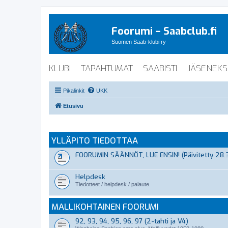
Foorumi – Saabclub.fi
Suomen Saab-klubi ry
KLUBI
TAPAHTUMAT
SAABISTI
JÄSENEKS
Pikalinkit
UKK
Etusivu
YLLÄPITO TIEDOTTAA
FOORUMIN SÄÄNNÖT, LUE ENSIN! (Päivitetty 28.
Helpdesk
Tiedotteet / helpdesk / palaute.
MALLIKOHTAINEN FOORUMI
92, 93, 94, 95, 96, 97 (2-tahti ja V4)