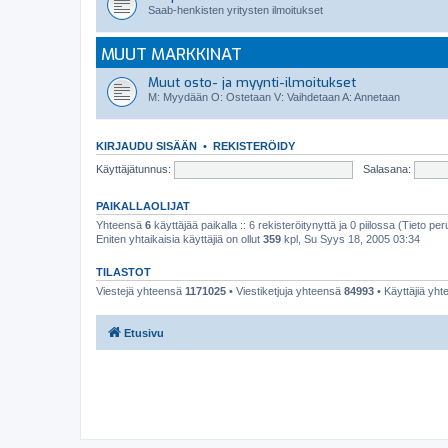
Saab-henkisten yritysten ilmoitukset
MUUT MARKKINAT
Muut osto- ja myynti-ilmoitukset
M: Myydään O: Ostetaan V: Vaihdetaan A: Annetaan
KIRJAUDU SISÄÄN
•
REKISTERÖIDY
Käyttäjätunnus:
Salasana:
PAIKALLAOLIJAT
Yhteensä
6
käyttäjää paikalla :: 6 rekisteröitynyttä ja 0 piilossa (Tieto peru
Eniten yhtaikaisia käyttäjiä on ollut
359
kpl, Su Syys 18, 2005 03:34
TILASTOT
Viestejä yhteensä
1171025
• Viestiketjuja yhteensä
84993
• Käyttäjiä yh
Etusivu