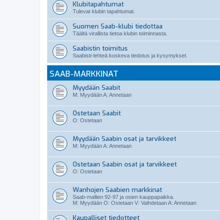
Klubitapahtumat
Tulevat klubin tapahtumat.
Suomen Saab-klubi tiedottaa
Täältä virallista tietoa klubin toiminnasta.
Saabistin toimitus
Saabisti-lehteä koskeva tiedotus ja kysymykset.
SAAB-MARKKINAT
Myydään Saabit
M: Myydään A: Annetaan
Ostetaan Saabit
O: Ostetaan
Myydään Saabin osat ja tarvikkeet
M: Myydään A: Annetaan
Ostetaan Saabin osat ja tarvikkeet
O: Ostetaan
Wanhojen Saabien markkinat
Saab-mallien 92-97 ja osien kauppapaikka.
M: Myydään O: Ostetaan V: Vaihdetaan A: Annetaan
Kaupalliset tiedotteet