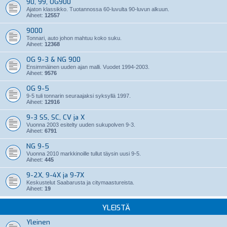
90, 99, OG900
Ajaton klassikko. Tuotannossa 60-luvulta 90-luvun alkuun.
Aiheet:
12557
9000
Tonnari, auto johon mahtuu koko suku.
Aiheet:
12368
OG 9-3 & NG 900
Ensimmäinen uuden ajan malli. Vuodet 1994-2003.
Aiheet:
9576
OG 9-5
9-5 tuli tonnarin seuraajaksi syksyllä 1997.
Aiheet:
12916
9-3 SS, SC, CV ja X
Vuonna 2003 esitelty uuden sukupolven 9-3.
Aiheet:
6791
NG 9-5
Vuonna 2010 markkinoille tullut täysin uusi 9-5.
Aiheet:
445
9-2X, 9-4X ja 9-7X
Keskustelut Saabarusta ja citymaastureista.
Aiheet:
19
YLEISTÄ
Yleinen