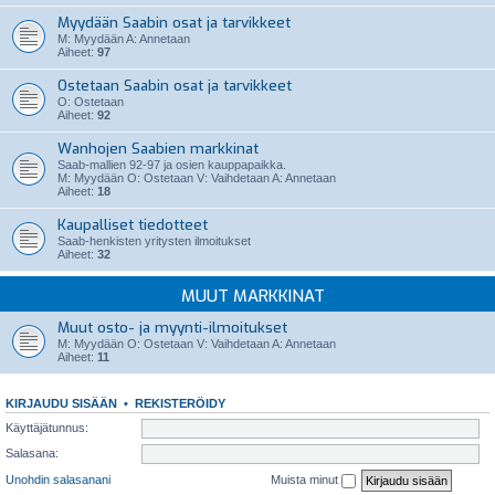
Myydään Saabin osat ja tarvikkeet
M: Myydään A: Annetaan
Aiheet:
97
Ostetaan Saabin osat ja tarvikkeet
O: Ostetaan
Aiheet:
92
Wanhojen Saabien markkinat
Saab-mallien 92-97 ja osien kauppapaikka.
M: Myydään O: Ostetaan V: Vaihdetaan A: Annetaan
Aiheet:
18
Kaupalliset tiedotteet
Saab-henkisten yritysten ilmoitukset
Aiheet:
32
MUUT MARKKINAT
Muut osto- ja myynti-ilmoitukset
M: Myydään O: Ostetaan V: Vaihdetaan A: Annetaan
Aiheet:
11
KIRJAUDU SISÄÄN
•
REKISTERÖIDY
Käyttäjätunnus:
Salasana:
Unohdin salasanani
Muista minut