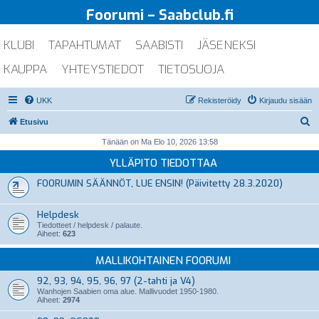
Foorumi – Saabclub.fi
KLUBI
TAPAHTUMAT
SAABISTI
JÄSENEKSI
KAUPPA
YHTEYSTIEDOT
TIETOSUOJA
UKK
Rekisteröidy
Kirjaudu sisään
E
Etusivu
t
Tänään on Ma Elo 10, 2026 13:58
s
YLLÄPITO TIEDOTTAA
i
FOORUMIN SÄÄNNÖT, LUE ENSIN! (Päivitetty 28.3.2020)
Helpdesk
Tiedotteet / helpdesk / palaute.
Aiheet:
623
MALLIKOHTAINEN FOORUMI
92, 93, 94, 95, 96, 97 (2-tahti ja V4)
Wanhojen Saabien oma alue. Mallivuodet 1950-1980.
Aiheet:
2974