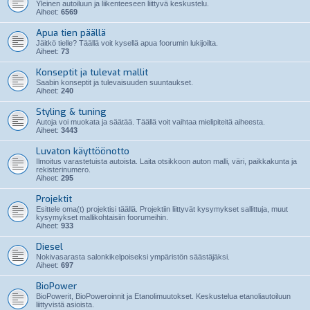
Yleinen autoiluun ja liikenteeseen liittyvä keskustelu.
Aiheet:
6569
Apua tien päällä
Jäitkö tielle? Täällä voit kysellä apua foorumin lukijoilta.
Aiheet:
73
Konseptit ja tulevat mallit
Saabin konseptit ja tulevaisuuden suuntaukset.
Aiheet:
240
Styling & tuning
Autoja voi muokata ja säätää. Täällä voit vaihtaa mielipiteitä aiheesta.
Aiheet:
3443
Luvaton käyttöönotto
Ilmoitus varastetuista autoista. Laita otsikkoon auton malli, väri, paikkakunta ja
rekisterinumero.
Aiheet:
295
Projektit
Esittele oma(t) projektisi täällä. Projektiin liittyvät kysymykset sallittuja, muut
kysymykset mallikohtaisiin foorumeihin.
Aiheet:
933
Diesel
Nokivasarasta salonkikelpoiseksi ympäristön säästäjäksi.
Aiheet:
697
BioPower
BioPowerit, BioPoweroinnit ja Etanolimuutokset. Keskustelua etanoliautoiluun
liittyvistä asioista.