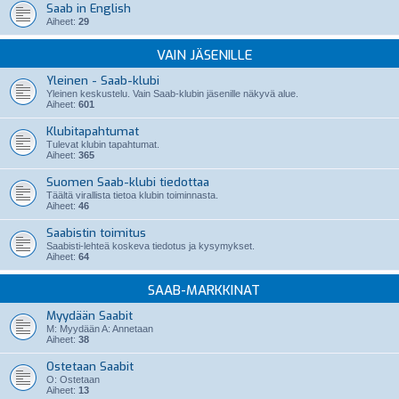
Saab in English
Aiheet:
29
VAIN JÄSENILLE
Yleinen - Saab-klubi
Yleinen keskustelu. Vain Saab-klubin jäsenille näkyvä alue.
Aiheet:
601
Klubitapahtumat
Tulevat klubin tapahtumat.
Aiheet:
365
Suomen Saab-klubi tiedottaa
Täältä virallista tietoa klubin toiminnasta.
Aiheet:
46
Saabistin toimitus
Saabisti-lehteä koskeva tiedotus ja kysymykset.
Aiheet:
64
SAAB-MARKKINAT
Myydään Saabit
M: Myydään A: Annetaan
Aiheet:
38
Ostetaan Saabit
O: Ostetaan
Aiheet:
13