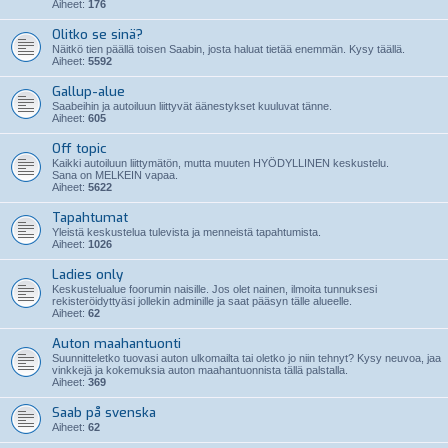
Aiheet:
176
Olitko se sinä?
Näitkö tien päällä toisen Saabin, josta haluat tietää enemmän. Kysy täällä.
Aiheet:
5592
Gallup-alue
Saabeihin ja autoiluun liittyvät äänestykset kuuluvat tänne.
Aiheet:
605
Off topic
Kaikki autoiluun liittymätön, mutta muuten HYÖDYLLINEN keskustelu.
Sana on MELKEIN vapaa.
Aiheet:
5622
Tapahtumat
Yleistä keskustelua tulevista ja menneistä tapahtumista.
Aiheet:
1026
Ladies only
Keskustelualue foorumin naisille. Jos olet nainen, ilmoita tunnuksesi
rekisteröidyttyäsi jollekin adminille ja saat pääsyn tälle alueelle.
Aiheet:
62
Auton maahantuonti
Suunnitteletko tuovasi auton ulkomailta tai oletko jo niin tehnyt? Kysy neuvoa, jaa
vinkkejä ja kokemuksia auton maahantuonnista tällä palstalla.
Aiheet:
369
Saab på svenska
Aiheet:
62