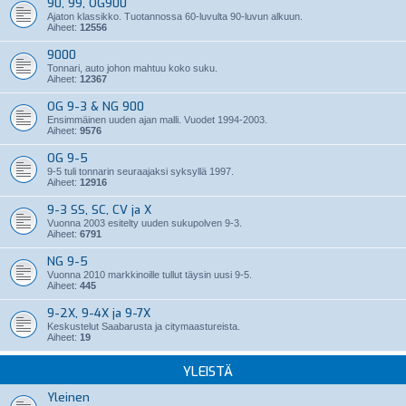
90, 99, OG900
Ajaton klassikko. Tuotannossa 60-luvulta 90-luvun alkuun.
Aiheet:
12556
9000
Tonnari, auto johon mahtuu koko suku.
Aiheet:
12367
OG 9-3 & NG 900
Ensimmäinen uuden ajan malli. Vuodet 1994-2003.
Aiheet:
9576
OG 9-5
9-5 tuli tonnarin seuraajaksi syksyllä 1997.
Aiheet:
12916
9-3 SS, SC, CV ja X
Vuonna 2003 esitelty uuden sukupolven 9-3.
Aiheet:
6791
NG 9-5
Vuonna 2010 markkinoille tullut täysin uusi 9-5.
Aiheet:
445
9-2X, 9-4X ja 9-7X
Keskustelut Saabarusta ja citymaastureista.
Aiheet:
19
YLEISTÄ
Yleinen