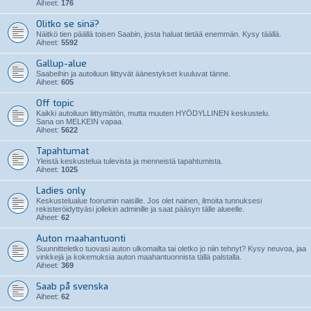
Aiheet:
176
Olitko se sinä?
Näitkö tien päällä toisen Saabin, josta haluat tietää enemmän. Kysy täällä.
Aiheet:
5592
Gallup-alue
Saabeihin ja autoiluun liittyvät äänestykset kuuluvat tänne.
Aiheet:
605
Off topic
Kaikki autoiluun liittymätön, mutta muuten HYÖDYLLINEN keskustelu.
Sana on MELKEIN vapaa.
Aiheet:
5622
Tapahtumat
Yleistä keskustelua tulevista ja menneistä tapahtumista.
Aiheet:
1025
Ladies only
Keskustelualue foorumin naisille. Jos olet nainen, ilmoita tunnuksesi
rekisteröidyttyäsi jollekin adminille ja saat pääsyn tälle alueelle.
Aiheet:
62
Auton maahantuonti
Suunnitteletko tuovasi auton ulkomailta tai oletko jo niin tehnyt? Kysy neuvoa, jaa
vinkkejä ja kokemuksia auton maahantuonnista tällä palstalla.
Aiheet:
369
Saab på svenska
Aiheet:
62