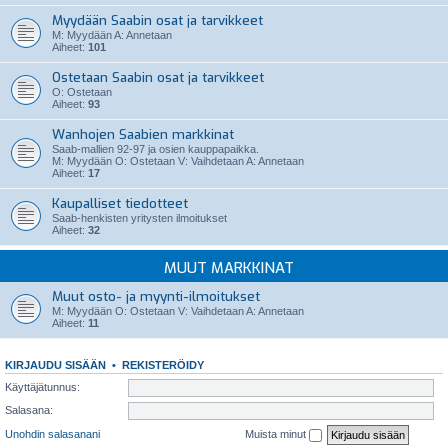
Myydään Saabin osat ja tarvikkeet
M: Myydään A: Annetaan
Aiheet:
101
Ostetaan Saabin osat ja tarvikkeet
O: Ostetaan
Aiheet:
93
Wanhojen Saabien markkinat
Saab-mallien 92-97 ja osien kauppapaikka.
M: Myydään O: Ostetaan V: Vaihdetaan A: Annetaan
Aiheet:
17
Kaupalliset tiedotteet
Saab-henkisten yritysten ilmoitukset
Aiheet:
32
MUUT MARKKINAT
Muut osto- ja myynti-ilmoitukset
M: Myydään O: Ostetaan V: Vaihdetaan A: Annetaan
Aiheet:
11
KIRJAUDU SISÄÄN
•
REKISTERÖIDY
Käyttäjätunnus:
Salasana:
Unohdin salasanani
Muista minut