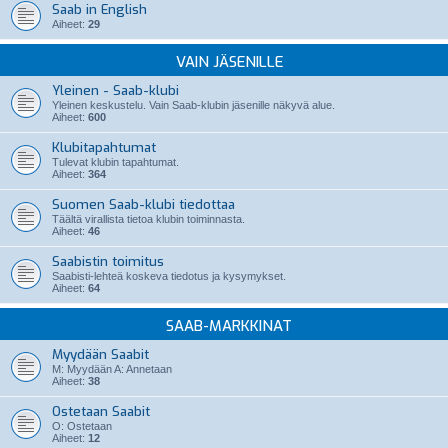
Saab in English
Aiheet:
29
VAIN JÄSENILLE
Yleinen - Saab-klubi
Yleinen keskustelu. Vain Saab-klubin jäsenille näkyvä alue.
Aiheet:
600
Klubitapahtumat
Tulevat klubin tapahtumat.
Aiheet:
364
Suomen Saab-klubi tiedottaa
Täältä virallista tietoa klubin toiminnasta.
Aiheet:
46
Saabistin toimitus
Saabisti-lehteä koskeva tiedotus ja kysymykset.
Aiheet:
64
SAAB-MARKKINAT
Myydään Saabit
M: Myydään A: Annetaan
Aiheet:
38
Ostetaan Saabit
O: Ostetaan
Aiheet:
12