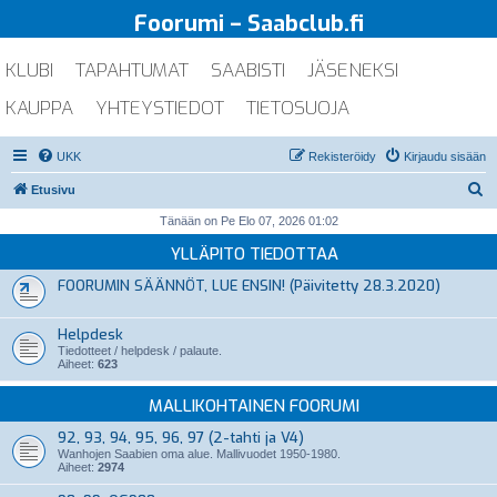
Foorumi – Saabclub.fi
KLUBI
TAPAHTUMAT
SAABISTI
JÄSENEKSI
KAUPPA
YHTEYSTIEDOT
TIETOSUOJA
UKK
Rekisteröidy
Kirjaudu sisään
E
Etusivu
t
Tänään on Pe Elo 07, 2026 01:02
s
YLLÄPITO TIEDOTTAA
i
FOORUMIN SÄÄNNÖT, LUE ENSIN! (Päivitetty 28.3.2020)
Helpdesk
Tiedotteet / helpdesk / palaute.
Aiheet:
623
MALLIKOHTAINEN FOORUMI
92, 93, 94, 95, 96, 97 (2-tahti ja V4)
Wanhojen Saabien oma alue. Mallivuodet 1950-1980.
Aiheet:
2974