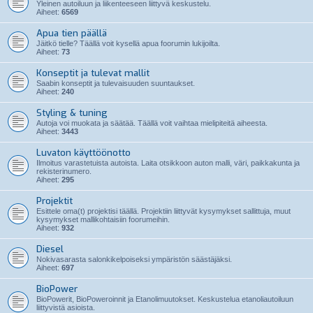
Yleinen autoiluun ja liikenteeseen liittyvä keskustelu.
Aiheet:
6569
Apua tien päällä
Jäitkö tielle? Täällä voit kysellä apua foorumin lukijoilta.
Aiheet:
73
Konseptit ja tulevat mallit
Saabin konseptit ja tulevaisuuden suuntaukset.
Aiheet:
240
Styling & tuning
Autoja voi muokata ja säätää. Täällä voit vaihtaa mielipiteitä aiheesta.
Aiheet:
3443
Luvaton käyttöönotto
Ilmoitus varastetuista autoista. Laita otsikkoon auton malli, väri, paikkakunta ja
rekisterinumero.
Aiheet:
295
Projektit
Esittele oma(t) projektisi täällä. Projektiin liittyvät kysymykset sallittuja, muut
kysymykset mallikohtaisiin foorumeihin.
Aiheet:
932
Diesel
Nokivasarasta salonkikelpoiseksi ympäristön säästäjäksi.
Aiheet:
697
BioPower
BioPowerit, BioPoweroinnit ja Etanolimuutokset. Keskustelua etanoliautoiluun
liittyvistä asioista.