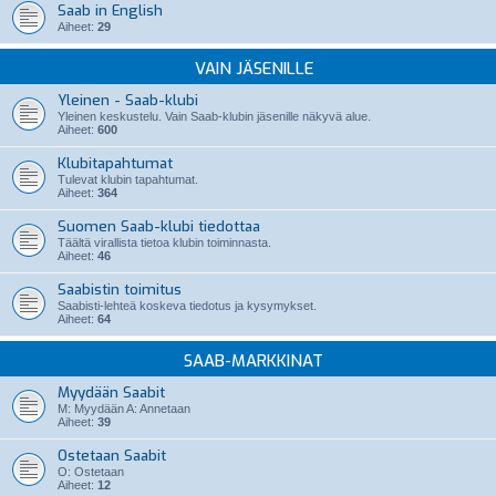
Saab in English
Aiheet:
29
VAIN JÄSENILLE
Yleinen - Saab-klubi
Yleinen keskustelu. Vain Saab-klubin jäsenille näkyvä alue.
Aiheet:
600
Klubitapahtumat
Tulevat klubin tapahtumat.
Aiheet:
364
Suomen Saab-klubi tiedottaa
Täältä virallista tietoa klubin toiminnasta.
Aiheet:
46
Saabistin toimitus
Saabisti-lehteä koskeva tiedotus ja kysymykset.
Aiheet:
64
SAAB-MARKKINAT
Myydään Saabit
M: Myydään A: Annetaan
Aiheet:
39
Ostetaan Saabit
O: Ostetaan
Aiheet:
12