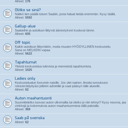
Aiheet:
176
Olitko se sinä?
Näitkö tien päällä toisen Saabin, josta haluat tietää enemmän. Kysy täällä.
Aiheet:
5592
Gallup-alue
Saabeihin ja autoiluun liittyvät äänestykset kuuluvat tänne.
Aiheet:
605
Off topic
Kaikki autoiluun liittymätön, mutta muuten HYÖDYLLINEN keskustelu.
Sana on MELKEIN vapaa.
Aiheet:
5622
Tapahtumat
Yleistä keskustelua tulevista ja menneistä tapahtumista.
Aiheet:
1025
Ladies only
Keskustelualue foorumin naisille. Jos olet nainen, ilmoita tunnuksesi
rekisteröidyttyäsi jollekin adminille ja saat pääsyn tälle alueelle.
Aiheet:
62
Auton maahantuonti
Suunnitteletko tuovasi auton ulkomailta tai oletko jo niin tehnyt? Kysy neuvoa, jaa
vinkkejä ja kokemuksia auton maahantuonnista tällä palstalla.
Aiheet:
369
Saab på svenska
Aiheet:
62