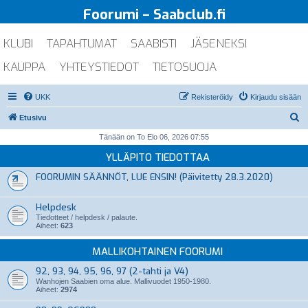
Foorumi – Saabclub.fi
KLUBI
TAPAHTUMAT
SAABISTI
JÄSENEKSI
KAUPPA
YHTEYSTIEDOT
TIETOSUOJA
UKK
Rekisteröidy
Kirjaudu sisään
E
Etusivu
t
Tänään on To Elo 06, 2026 07:55
s
YLLÄPITO TIEDOTTAA
i
FOORUMIN SÄÄNNÖT, LUE ENSIN! (Päivitetty 28.3.2020)
Helpdesk
Tiedotteet / helpdesk / palaute.
Aiheet:
623
MALLIKOHTAINEN FOORUMI
92, 93, 94, 95, 96, 97 (2-tahti ja V4)
Wanhojen Saabien oma alue. Mallivuodet 1950-1980.
Aiheet:
2974