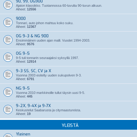
90, 99, OG900
Ajaton klassikko. Tuotannossa 60-luvulta 90-luvun alkuun.
Aiheet:
12556
9000
Tonnari, auto johon mahtuu koko suku.
Aiheet:
12367
OG 9-3 & NG 900
Ensimmäinen uuden ajan malli. Vuodet 1994-2003.
Aiheet:
9576
OG 9-5
9-5 tuli tonnarin seuraajaksi syksyllä 1997.
Aiheet:
12914
9-3 SS, SC, CV ja X
Vuonna 2003 esitelty uuden sukupolven 9-3.
Aiheet:
6791
NG 9-5
Vuonna 2010 markkinoille tullut täysin uusi 9-5.
Aiheet:
445
9-2X, 9-4X ja 9-7X
Keskustelut Saabarusta ja citymaastureista.
Aiheet:
19
YLEISTÄ
Yleinen