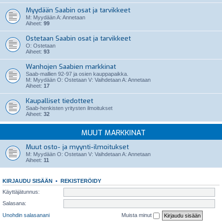
Myydään Saabin osat ja tarvikkeet
M: Myydään A: Annetaan
Aiheet:
99
Ostetaan Saabin osat ja tarvikkeet
O: Ostetaan
Aiheet:
93
Wanhojen Saabien markkinat
Saab-mallien 92-97 ja osien kauppapaikka.
M: Myydään O: Ostetaan V: Vaihdetaan A: Annetaan
Aiheet:
17
Kaupalliset tiedotteet
Saab-henkisten yritysten ilmoitukset
Aiheet:
32
MUUT MARKKINAT
Muut osto- ja myynti-ilmoitukset
M: Myydään O: Ostetaan V: Vaihdetaan A: Annetaan
Aiheet:
11
KIRJAUDU SISÄÄN
•
REKISTERÖIDY
Käyttäjätunnus:
Salasana:
Unohdin salasanani
Muista minut