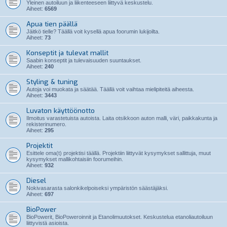
Yleinen autoiluun ja liikenteeseen liittyvä keskustelu.
Aiheet:
6569
Apua tien päällä
Jäitkö tielle? Täällä voit kysellä apua foorumin lukijoilta.
Aiheet:
73
Konseptit ja tulevat mallit
Saabin konseptit ja tulevaisuuden suuntaukset.
Aiheet:
240
Styling & tuning
Autoja voi muokata ja säätää. Täällä voit vaihtaa mielipiteitä aiheesta.
Aiheet:
3443
Luvaton käyttöönotto
Ilmoitus varastetuista autoista. Laita otsikkoon auton malli, väri, paikkakunta ja
rekisterinumero.
Aiheet:
295
Projektit
Esittele oma(t) projektisi täällä. Projektiin liittyvät kysymykset sallittuja, muut
kysymykset mallikohtaisiin foorumeihin.
Aiheet:
932
Diesel
Nokivasarasta salonkikelpoiseksi ympäristön säästäjäksi.
Aiheet:
697
BioPower
BioPowerit, BioPoweroinnit ja Etanolimuutokset. Keskustelua etanoliautoiluun
liittyvistä asioista.