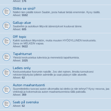
Aiheet:
176
Olitko se sinä?
Näitkö tien päällä toisen Saabin, josta haluat tietää enemmän. Kysy täällä.
Aiheet:
5592
Gallup-alue
Saabeihin ja autoiluun liittyvät äänestykset kuuluvat tänne.
Aiheet:
605
Off topic
Kaikki autoiluun liittymätön, mutta muuten HYÖDYLLINEN keskustelu.
Sana on MELKEIN vapaa.
Aiheet:
5622
Tapahtumat
Yleistä keskustelua tulevista ja menneistä tapahtumista.
Aiheet:
1025
Ladies only
Keskustelualue foorumin naisille. Jos olet nainen, ilmoita tunnuksesi
rekisteröidyttyäsi jollekin adminille ja saat pääsyn tälle alueelle.
Aiheet:
62
Auton maahantuonti
Suunnitteletko tuovasi auton ulkomailta tai oletko jo niin tehnyt? Kysy neuvoa, jaa
vinkkejä ja kokemuksia auton maahantuonnista tällä palstalla.
Aiheet:
369
Saab på svenska
Aiheet:
62