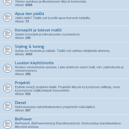
Yleinen autoiluun ja liikenteeseen liittyvä keskustelu.
Aiheet:
6569
Apua tien päällä
Jäitkö tielle? Täällä voit kysellä apua foorumin lukijoilta.
Aiheet:
73
Konseptit ja tulevat mallit
Saabin konseptit ja tulevaisuuden suuntaukset.
Aiheet:
240
Styling & tuning
Autoja voi muokata ja säätää. Täällä voit vaihtaa mielipiteitä aiheesta.
Aiheet:
3443
Luvaton käyttöönotto
Ilmoitus varastetuista autoista. Laita otsikkoon auton malli, väri, paikkakunta ja
rekisterinumero.
Aiheet:
295
Projektit
Esittele oma(t) projektisi täällä. Projektiin liittyvät kysymykset sallittuja, muut
kysymykset mallikohtaisiin foorumeihin.
Aiheet:
932
Diesel
Nokivasarasta salonkikelpoiseksi ympäristön säästäjäksi.
Aiheet:
697
BioPower
BioPowerit, BioPoweroinnit ja Etanolimuutokset. Keskustelua etanoliautoiluun
liittyvistä asioista.