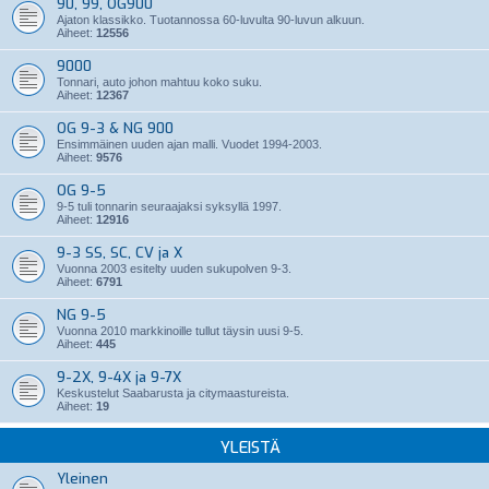
90, 99, OG900
Ajaton klassikko. Tuotannossa 60-luvulta 90-luvun alkuun.
Aiheet:
12556
9000
Tonnari, auto johon mahtuu koko suku.
Aiheet:
12367
OG 9-3 & NG 900
Ensimmäinen uuden ajan malli. Vuodet 1994-2003.
Aiheet:
9576
OG 9-5
9-5 tuli tonnarin seuraajaksi syksyllä 1997.
Aiheet:
12916
9-3 SS, SC, CV ja X
Vuonna 2003 esitelty uuden sukupolven 9-3.
Aiheet:
6791
NG 9-5
Vuonna 2010 markkinoille tullut täysin uusi 9-5.
Aiheet:
445
9-2X, 9-4X ja 9-7X
Keskustelut Saabarusta ja citymaastureista.
Aiheet:
19
YLEISTÄ
Yleinen