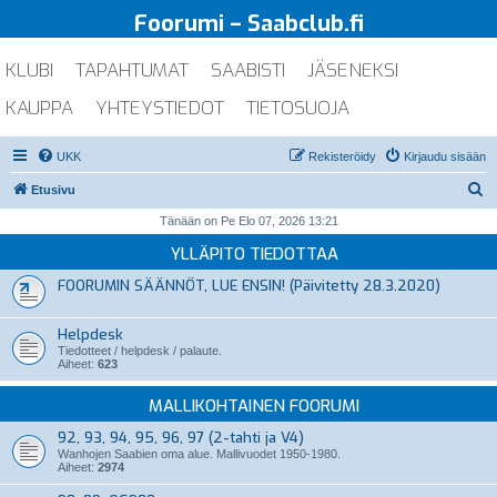
Foorumi – Saabclub.fi
KLUBI
TAPAHTUMAT
SAABISTI
JÄSENEKSI
KAUPPA
YHTEYSTIEDOT
TIETOSUOJA
UKK
Rekisteröidy
Kirjaudu sisään
E
Etusivu
t
Tänään on Pe Elo 07, 2026 13:21
s
YLLÄPITO TIEDOTTAA
i
FOORUMIN SÄÄNNÖT, LUE ENSIN! (Päivitetty 28.3.2020)
Helpdesk
Tiedotteet / helpdesk / palaute.
Aiheet:
623
MALLIKOHTAINEN FOORUMI
92, 93, 94, 95, 96, 97 (2-tahti ja V4)
Wanhojen Saabien oma alue. Mallivuodet 1950-1980.
Aiheet:
2974