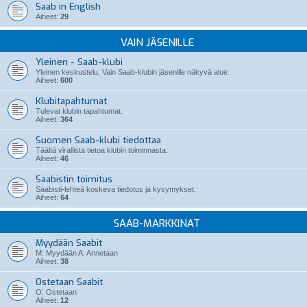
Saab in English
Aiheet:
29
VAIN JÄSENILLE
Yleinen - Saab-klubi
Yleinen keskustelu. Vain Saab-klubin jäsenille näkyvä alue.
Aiheet:
600
Klubitapahtumat
Tulevat klubin tapahtumat.
Aiheet:
364
Suomen Saab-klubi tiedottaa
Täältä virallista tietoa klubin toiminnasta.
Aiheet:
46
Saabistin toimitus
Saabisti-lehteä koskeva tiedotus ja kysymykset.
Aiheet:
64
SAAB-MARKKINAT
Myydään Saabit
M: Myydään A: Annetaan
Aiheet:
38
Ostetaan Saabit
O: Ostetaan
Aiheet:
12