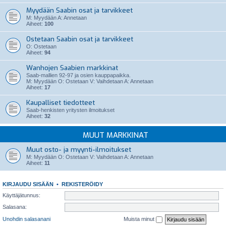
Myydään Saabin osat ja tarvikkeet
M: Myydään A: Annetaan
Aiheet:
100
Ostetaan Saabin osat ja tarvikkeet
O: Ostetaan
Aiheet:
94
Wanhojen Saabien markkinat
Saab-mallien 92-97 ja osien kauppapaikka.
M: Myydään O: Ostetaan V: Vaihdetaan A: Annetaan
Aiheet:
17
Kaupalliset tiedotteet
Saab-henkisten yritysten ilmoitukset
Aiheet:
32
MUUT MARKKINAT
Muut osto- ja myynti-ilmoitukset
M: Myydään O: Ostetaan V: Vaihdetaan A: Annetaan
Aiheet:
11
KIRJAUDU SISÄÄN
•
REKISTERÖIDY
Käyttäjätunnus:
Salasana:
Unohdin salasanani
Muista minut