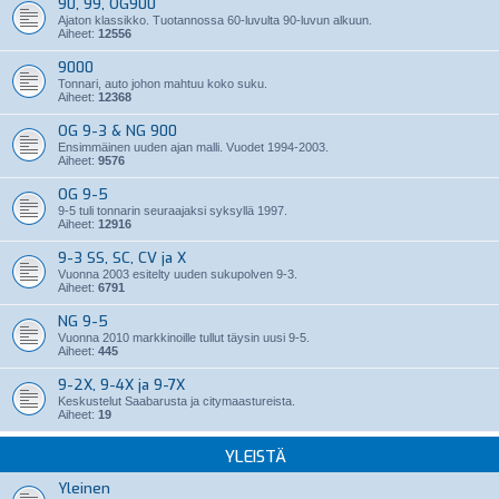
90, 99, OG900
Ajaton klassikko. Tuotannossa 60-luvulta 90-luvun alkuun.
Aiheet:
12556
9000
Tonnari, auto johon mahtuu koko suku.
Aiheet:
12368
OG 9-3 & NG 900
Ensimmäinen uuden ajan malli. Vuodet 1994-2003.
Aiheet:
9576
OG 9-5
9-5 tuli tonnarin seuraajaksi syksyllä 1997.
Aiheet:
12916
9-3 SS, SC, CV ja X
Vuonna 2003 esitelty uuden sukupolven 9-3.
Aiheet:
6791
NG 9-5
Vuonna 2010 markkinoille tullut täysin uusi 9-5.
Aiheet:
445
9-2X, 9-4X ja 9-7X
Keskustelut Saabarusta ja citymaastureista.
Aiheet:
19
YLEISTÄ
Yleinen