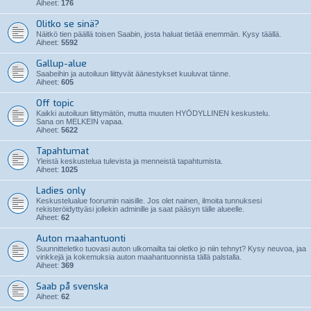
Aiheet:
176
Olitko se sinä?
Näitkö tien päällä toisen Saabin, josta haluat tietää enemmän. Kysy täällä.
Aiheet:
5592
Gallup-alue
Saabeihin ja autoiluun liittyvät äänestykset kuuluvat tänne.
Aiheet:
605
Off topic
Kaikki autoiluun liittymätön, mutta muuten HYÖDYLLINEN keskustelu.
Sana on MELKEIN vapaa.
Aiheet:
5622
Tapahtumat
Yleistä keskustelua tulevista ja menneistä tapahtumista.
Aiheet:
1025
Ladies only
Keskustelualue foorumin naisille. Jos olet nainen, ilmoita tunnuksesi
rekisteröidyttyäsi jollekin adminille ja saat pääsyn tälle alueelle.
Aiheet:
62
Auton maahantuonti
Suunnitteletko tuovasi auton ulkomailta tai oletko jo niin tehnyt? Kysy neuvoa, jaa
vinkkejä ja kokemuksia auton maahantuonnista tällä palstalla.
Aiheet:
369
Saab på svenska
Aiheet:
62