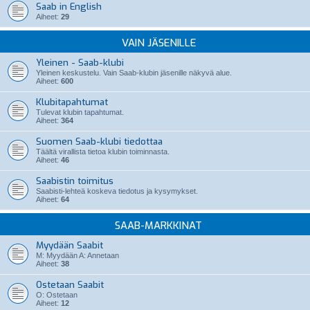
Saab in English
Aiheet:
29
VAIN JÄSENILLE
Yleinen - Saab-klubi
Yleinen keskustelu. Vain Saab-klubin jäsenille näkyvä alue.
Aiheet:
600
Klubitapahtumat
Tulevat klubin tapahtumat.
Aiheet:
364
Suomen Saab-klubi tiedottaa
Täältä virallista tietoa klubin toiminnasta.
Aiheet:
46
Saabistin toimitus
Saabisti-lehteä koskeva tiedotus ja kysymykset.
Aiheet:
64
SAAB-MARKKINAT
Myydään Saabit
M: Myydään A: Annetaan
Aiheet:
38
Ostetaan Saabit
O: Ostetaan
Aiheet:
12