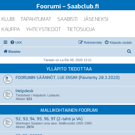
Foorumi – Saabclub.fi
KLUBI
TAPAHTUMAT
SAABISTI
JÄSENEKSI
KAUPPA
YHTEYSTIEDOT
TIETOSUOJA
UKK
Rekisteröidy
Kirjaudu sisään
E
Etusivu
t
Tänään on La Elo 08, 2026 13:21
s
YLLÄPITO TIEDOTTAA
i
FOORUMIN SÄÄNNÖT, LUE ENSIN! (Päivitetty 28.3.2020)
Helpdesk
Tiedotteet / helpdesk / palaute.
Aiheet:
623
MALLIKOHTAINEN FOORUMI
92, 93, 94, 95, 96, 97 (2-tahti ja V4)
Wanhojen Saabien oma alue. Mallivuodet 1950-1980.
Aiheet:
2974