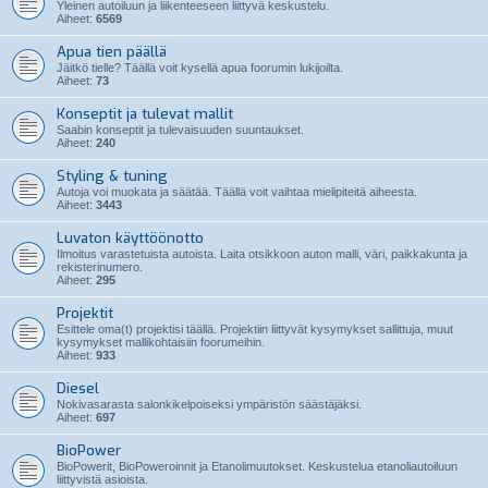
Yleinen autoiluun ja liikenteeseen liittyvä keskustelu.
Aiheet:
6569
Apua tien päällä
Jäitkö tielle? Täällä voit kysellä apua foorumin lukijoilta.
Aiheet:
73
Konseptit ja tulevat mallit
Saabin konseptit ja tulevaisuuden suuntaukset.
Aiheet:
240
Styling & tuning
Autoja voi muokata ja säätää. Täällä voit vaihtaa mielipiteitä aiheesta.
Aiheet:
3443
Luvaton käyttöönotto
Ilmoitus varastetuista autoista. Laita otsikkoon auton malli, väri, paikkakunta ja
rekisterinumero.
Aiheet:
295
Projektit
Esittele oma(t) projektisi täällä. Projektiin liittyvät kysymykset sallittuja, muut
kysymykset mallikohtaisiin foorumeihin.
Aiheet:
933
Diesel
Nokivasarasta salonkikelpoiseksi ympäristön säästäjäksi.
Aiheet:
697
BioPower
BioPowerit, BioPoweroinnit ja Etanolimuutokset. Keskustelua etanoliautoiluun
liittyvistä asioista.