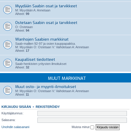
Myydään Saabin osat ja tarvikkeet
M: Myydään A: Annetaan
Aiheet:
99
Ostetaan Saabin osat ja tarvikkeet
O: Ostetaan
Aiheet:
94
Wanhojen Saabien markkinat
Saab-mallien 92-97 ja osien kauppapaikka.
M: Myydään O: Ostetaan V: Vaihdetaan A: Annetaan
Aiheet:
17
Kaupalliset tiedotteet
Saab-henkisten yritysten ilmoitukset
Aiheet:
32
MUUT MARKKINAT
Muut osto- ja myynti-ilmoitukset
M: Myydään O: Ostetaan V: Vaihdetaan A: Annetaan
Aiheet:
11
KIRJAUDU SISÄÄN
•
REKISTERÖIDY
Käyttäjätunnus:
Salasana:
Unohdin salasanani
Muista minut