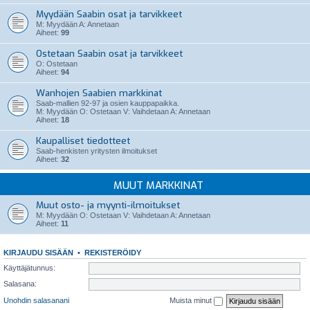
Myydään Saabin osat ja tarvikkeet
M: Myydään A: Annetaan
Aiheet:
99
Ostetaan Saabin osat ja tarvikkeet
O: Ostetaan
Aiheet:
94
Wanhojen Saabien markkinat
Saab-mallien 92-97 ja osien kauppapaikka.
M: Myydään O: Ostetaan V: Vaihdetaan A: Annetaan
Aiheet:
18
Kaupalliset tiedotteet
Saab-henkisten yritysten ilmoitukset
Aiheet:
32
MUUT MARKKINAT
Muut osto- ja myynti-ilmoitukset
M: Myydään O: Ostetaan V: Vaihdetaan A: Annetaan
Aiheet:
11
KIRJAUDU SISÄÄN
•
REKISTERÖIDY
Käyttäjätunnus:
Salasana:
Unohdin salasanani
Muista minut