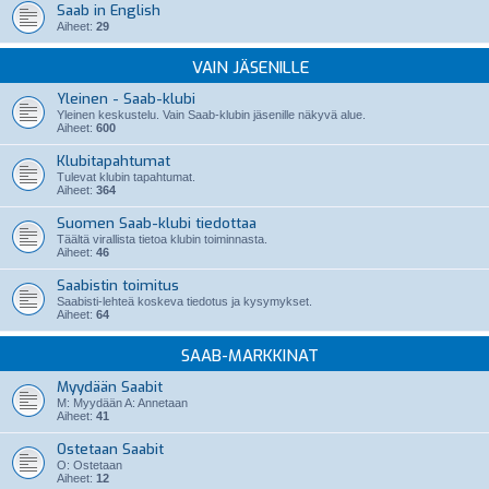
Saab in English
Aiheet:
29
VAIN JÄSENILLE
Yleinen - Saab-klubi
Yleinen keskustelu. Vain Saab-klubin jäsenille näkyvä alue.
Aiheet:
600
Klubitapahtumat
Tulevat klubin tapahtumat.
Aiheet:
364
Suomen Saab-klubi tiedottaa
Täältä virallista tietoa klubin toiminnasta.
Aiheet:
46
Saabistin toimitus
Saabisti-lehteä koskeva tiedotus ja kysymykset.
Aiheet:
64
SAAB-MARKKINAT
Myydään Saabit
M: Myydään A: Annetaan
Aiheet:
41
Ostetaan Saabit
O: Ostetaan
Aiheet:
12