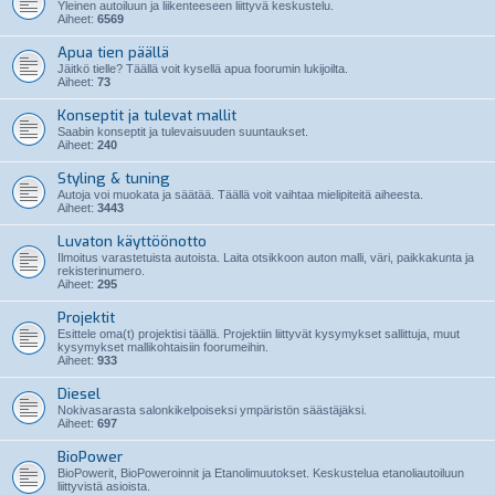
Yleinen autoiluun ja liikenteeseen liittyvä keskustelu.
Aiheet:
6569
Apua tien päällä
Jäitkö tielle? Täällä voit kysellä apua foorumin lukijoilta.
Aiheet:
73
Konseptit ja tulevat mallit
Saabin konseptit ja tulevaisuuden suuntaukset.
Aiheet:
240
Styling & tuning
Autoja voi muokata ja säätää. Täällä voit vaihtaa mielipiteitä aiheesta.
Aiheet:
3443
Luvaton käyttöönotto
Ilmoitus varastetuista autoista. Laita otsikkoon auton malli, väri, paikkakunta ja
rekisterinumero.
Aiheet:
295
Projektit
Esittele oma(t) projektisi täällä. Projektiin liittyvät kysymykset sallittuja, muut
kysymykset mallikohtaisiin foorumeihin.
Aiheet:
933
Diesel
Nokivasarasta salonkikelpoiseksi ympäristön säästäjäksi.
Aiheet:
697
BioPower
BioPowerit, BioPoweroinnit ja Etanolimuutokset. Keskustelua etanoliautoiluun
liittyvistä asioista.