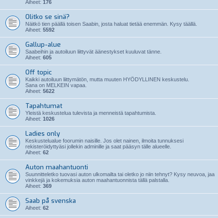
Aiheet:
176
Olitko se sinä?
Näitkö tien päällä toisen Saabin, josta haluat tietää enemmän. Kysy täällä.
Aiheet:
5592
Gallup-alue
Saabeihin ja autoiluun liittyvät äänestykset kuuluvat tänne.
Aiheet:
605
Off topic
Kaikki autoiluun liittymätön, mutta muuten HYÖDYLLINEN keskustelu.
Sana on MELKEIN vapaa.
Aiheet:
5622
Tapahtumat
Yleistä keskustelua tulevista ja menneistä tapahtumista.
Aiheet:
1026
Ladies only
Keskustelualue foorumin naisille. Jos olet nainen, ilmoita tunnuksesi
rekisteröidyttyäsi jollekin adminille ja saat pääsyn tälle alueelle.
Aiheet:
62
Auton maahantuonti
Suunnitteletko tuovasi auton ulkomailta tai oletko jo niin tehnyt? Kysy neuvoa, jaa
vinkkejä ja kokemuksia auton maahantuonnista tällä palstalla.
Aiheet:
369
Saab på svenska
Aiheet:
62