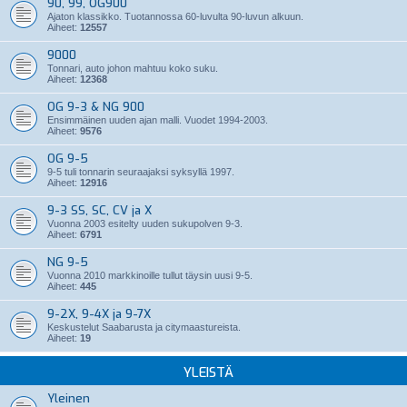
90, 99, OG900
Ajaton klassikko. Tuotannossa 60-luvulta 90-luvun alkuun.
Aiheet:
12557
9000
Tonnari, auto johon mahtuu koko suku.
Aiheet:
12368
OG 9-3 & NG 900
Ensimmäinen uuden ajan malli. Vuodet 1994-2003.
Aiheet:
9576
OG 9-5
9-5 tuli tonnarin seuraajaksi syksyllä 1997.
Aiheet:
12916
9-3 SS, SC, CV ja X
Vuonna 2003 esitelty uuden sukupolven 9-3.
Aiheet:
6791
NG 9-5
Vuonna 2010 markkinoille tullut täysin uusi 9-5.
Aiheet:
445
9-2X, 9-4X ja 9-7X
Keskustelut Saabarusta ja citymaastureista.
Aiheet:
19
YLEISTÄ
Yleinen