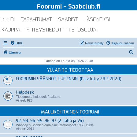
Foorumi – Saabclub.fi
KLUBI
TAPAHTUMAT
SAABISTI
JÄSENEKSI
KAUPPA
YHTEYSTIEDOT
TIETOSUOJA
UKK
Rekisteröidy
Kirjaudu sisään
E
Etusivu
t
Tänään on La Elo 08, 2026 22:48
s
YLLÄPITO TIEDOTTAA
i
FOORUMIN SÄÄNNÖT, LUE ENSIN! (Päivitetty 28.3.2020)
Helpdesk
Tiedotteet / helpdesk / palaute.
Aiheet:
623
MALLIKOHTAINEN FOORUMI
92, 93, 94, 95, 96, 97 (2-tahti ja V4)
Wanhojen Saabien oma alue. Mallivuodet 1950-1980.
Aiheet:
2974