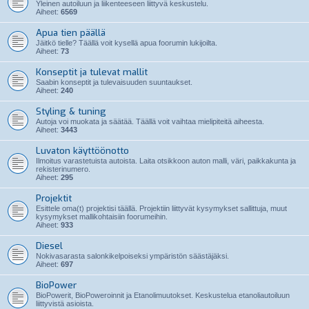
Yleinen autoiluun ja liikenteeseen liittyvä keskustelu.
Aiheet:
6569
Apua tien päällä
Jäitkö tielle? Täällä voit kysellä apua foorumin lukijoilta.
Aiheet:
73
Konseptit ja tulevat mallit
Saabin konseptit ja tulevaisuuden suuntaukset.
Aiheet:
240
Styling & tuning
Autoja voi muokata ja säätää. Täällä voit vaihtaa mielipiteitä aiheesta.
Aiheet:
3443
Luvaton käyttöönotto
Ilmoitus varastetuista autoista. Laita otsikkoon auton malli, väri, paikkakunta ja
rekisterinumero.
Aiheet:
295
Projektit
Esittele oma(t) projektisi täällä. Projektiin liittyvät kysymykset sallittuja, muut
kysymykset mallikohtaisiin foorumeihin.
Aiheet:
933
Diesel
Nokivasarasta salonkikelpoiseksi ympäristön säästäjäksi.
Aiheet:
697
BioPower
BioPowerit, BioPoweroinnit ja Etanolimuutokset. Keskustelua etanoliautoiluun
liittyvistä asioista.