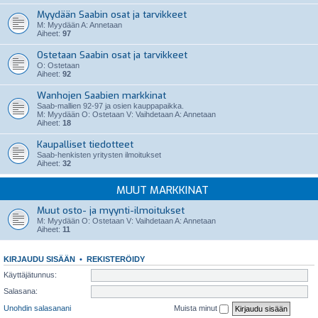
Myydään Saabin osat ja tarvikkeet
M: Myydään A: Annetaan
Aiheet:
97
Ostetaan Saabin osat ja tarvikkeet
O: Ostetaan
Aiheet:
92
Wanhojen Saabien markkinat
Saab-mallien 92-97 ja osien kauppapaikka.
M: Myydään O: Ostetaan V: Vaihdetaan A: Annetaan
Aiheet:
18
Kaupalliset tiedotteet
Saab-henkisten yritysten ilmoitukset
Aiheet:
32
MUUT MARKKINAT
Muut osto- ja myynti-ilmoitukset
M: Myydään O: Ostetaan V: Vaihdetaan A: Annetaan
Aiheet:
11
KIRJAUDU SISÄÄN
•
REKISTERÖIDY
Käyttäjätunnus:
Salasana:
Unohdin salasanani
Muista minut