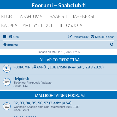
Foorumi – Saabclub.fi
KLUBI
TAPAHTUMAT
SAABISTI
JÄSENEKSI
KAUPPA
YHTEYSTIEDOT
TIETOSUOJA
UKK
Rekisteröidy
Kirjaudu sisään
E
Etusivu
t
Tänään on Ma Elo 10, 2026 12:05
s
YLLÄPITO TIEDOTTAA
i
FOORUMIN SÄÄNNÖT, LUE ENSIN! (Päivitetty 28.3.2020)
Helpdesk
Tiedotteet / helpdesk / palaute.
Aiheet:
623
MALLIKOHTAINEN FOORUMI
92, 93, 94, 95, 96, 97 (2-tahti ja V4)
Wanhojen Saabien oma alue. Mallivuodet 1950-1980.
Aiheet:
2974