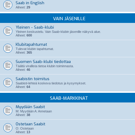
Saab in English
Aiheet:
29
VAIN JÄSENILLE
Yleinen - Saab-klubi
Yleinen keskustelu. Vain Saab-klubin jäsenille näkyvä alue.
Aiheet:
600
Klubitapahtumat
Tulevat klubin tapahtumat.
Aiheet:
365
Suomen Saab-klubi tiedottaa
Täältä virallista tietoa klubin toiminnasta.
Aiheet:
46
Saabistin toimitus
Saabisti-lehteä koskeva tiedotus ja kysymykset.
Aiheet:
64
SAAB-MARKKINAT
Myydään Saabit
M: Myydään A: Annetaan
Aiheet:
38
Ostetaan Saabit
O: Ostetaan
Aiheet:
13