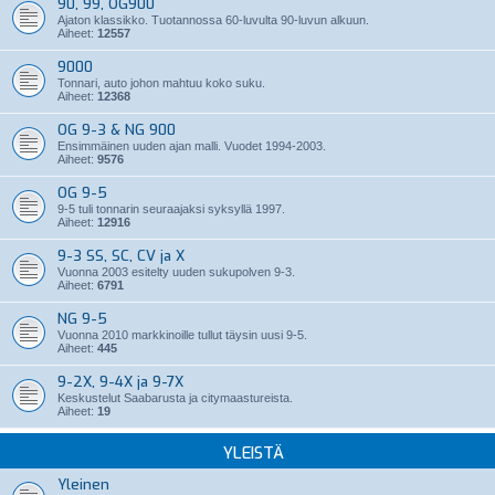
90, 99, OG900
Ajaton klassikko. Tuotannossa 60-luvulta 90-luvun alkuun.
Aiheet:
12557
9000
Tonnari, auto johon mahtuu koko suku.
Aiheet:
12368
OG 9-3 & NG 900
Ensimmäinen uuden ajan malli. Vuodet 1994-2003.
Aiheet:
9576
OG 9-5
9-5 tuli tonnarin seuraajaksi syksyllä 1997.
Aiheet:
12916
9-3 SS, SC, CV ja X
Vuonna 2003 esitelty uuden sukupolven 9-3.
Aiheet:
6791
NG 9-5
Vuonna 2010 markkinoille tullut täysin uusi 9-5.
Aiheet:
445
9-2X, 9-4X ja 9-7X
Keskustelut Saabarusta ja citymaastureista.
Aiheet:
19
YLEISTÄ
Yleinen