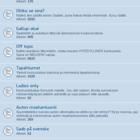
Aiheet:
176
Olitko se sinä?
Näitkö tien päällä toisen Saabin, josta haluat tietää enemmän. Kysy täällä.
Aiheet:
5592
Gallup-alue
Saabeihin ja autoiluun liittyvät äänestykset kuuluvat tänne.
Aiheet:
605
Off topic
Kaikki autoiluun liittymätön, mutta muuten HYÖDYLLINEN keskustelu.
Sana on MELKEIN vapaa.
Aiheet:
5622
Tapahtumat
Yleistä keskustelua tulevista ja menneistä tapahtumista.
Aiheet:
1025
Ladies only
Keskustelualue foorumin naisille. Jos olet nainen, ilmoita tunnuksesi
rekisteröidyttyäsi jollekin adminille ja saat pääsyn tälle alueelle.
Aiheet:
62
Auton maahantuonti
Suunnitteletko tuovasi auton ulkomailta tai oletko jo niin tehnyt? Kysy neuvoa, jaa
vinkkejä ja kokemuksia auton maahantuonnista tällä palstalla.
Aiheet:
369
Saab på svenska
Aiheet:
62