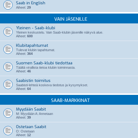
Saab in English
Aiheet:
29
VAIN JÄSENILLE
Yleinen - Saab-klubi
Yleinen keskustelu. Vain Saab-klubin jäsenille näkyvä alue.
Aiheet:
600
Klubitapahtumat
Tulevat klubin tapahtumat.
Aiheet:
364
Suomen Saab-klubi tiedottaa
Täältä virallista tietoa klubin toiminnasta.
Aiheet:
46
Saabistin toimitus
Saabisti-lehteä koskeva tiedotus ja kysymykset.
Aiheet:
64
SAAB-MARKKINAT
Myydään Saabit
M: Myydään A: Annetaan
Aiheet:
39
Ostetaan Saabit
O: Ostetaan
Aiheet:
12