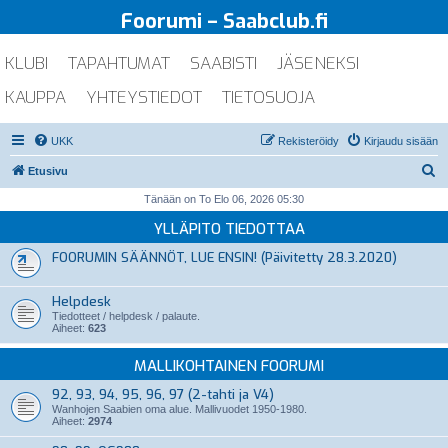
Foorumi – Saabclub.fi
KLUBI
TAPAHTUMAT
SAABISTI
JÄSENEKSI
KAUPPA
YHTEYSTIEDOT
TIETOSUOJA
UKK
Rekisteröidy
Kirjaudu sisään
E
Etusivu
t
Tänään on To Elo 06, 2026 05:30
s
YLLÄPITO TIEDOTTAA
i
FOORUMIN SÄÄNNÖT, LUE ENSIN! (Päivitetty 28.3.2020)
Helpdesk
Tiedotteet / helpdesk / palaute.
Aiheet:
623
MALLIKOHTAINEN FOORUMI
92, 93, 94, 95, 96, 97 (2-tahti ja V4)
Wanhojen Saabien oma alue. Mallivuodet 1950-1980.
Aiheet:
2974