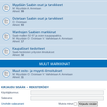
Myydään Saabin osat ja tarvikkeet
M: Myydään A: Annetaan
Aiheet:
99
Ostetaan Saabin osat ja tarvikkeet
O: Ostetaan
Aiheet:
93
Wanhojen Saabien markkinat
Saab-mallien 92-97 ja osien kauppapaikka.
M: Myydään O: Ostetaan V: Vaihdetaan A: Annetaan
Aiheet:
17
Kaupalliset tiedotteet
Saab-henkisten yritysten ilmoitukset
Aiheet:
32
MUUT MARKKINAT
Muut osto- ja myynti-ilmoitukset
M: Myydään O: Ostetaan V: Vaihdetaan A: Annetaan
Aiheet:
11
KIRJAUDU SISÄÄN
•
REKISTERÖIDY
Käyttäjätunnus:
Salasana:
Unohdin salasanani
Muista minut