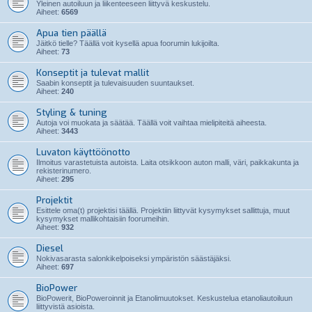
Yleinen autoiluun ja liikenteeseen liittyvä keskustelu.
Aiheet:
6569
Apua tien päällä
Jäitkö tielle? Täällä voit kysellä apua foorumin lukijoilta.
Aiheet:
73
Konseptit ja tulevat mallit
Saabin konseptit ja tulevaisuuden suuntaukset.
Aiheet:
240
Styling & tuning
Autoja voi muokata ja säätää. Täällä voit vaihtaa mielipiteitä aiheesta.
Aiheet:
3443
Luvaton käyttöönotto
Ilmoitus varastetuista autoista. Laita otsikkoon auton malli, väri, paikkakunta ja
rekisterinumero.
Aiheet:
295
Projektit
Esittele oma(t) projektisi täällä. Projektiin liittyvät kysymykset sallittuja, muut
kysymykset mallikohtaisiin foorumeihin.
Aiheet:
932
Diesel
Nokivasarasta salonkikelpoiseksi ympäristön säästäjäksi.
Aiheet:
697
BioPower
BioPowerit, BioPoweroinnit ja Etanolimuutokset. Keskustelua etanoliautoiluun
liittyvistä asioista.