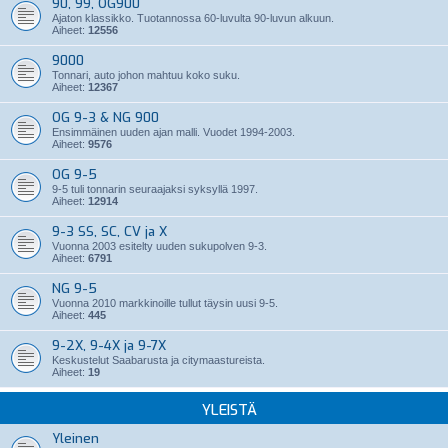
90, 99, OG900
Ajaton klassikko. Tuotannossa 60-luvulta 90-luvun alkuun.
Aiheet:
12556
9000
Tonnari, auto johon mahtuu koko suku.
Aiheet:
12367
OG 9-3 & NG 900
Ensimmäinen uuden ajan malli. Vuodet 1994-2003.
Aiheet:
9576
OG 9-5
9-5 tuli tonnarin seuraajaksi syksyllä 1997.
Aiheet:
12914
9-3 SS, SC, CV ja X
Vuonna 2003 esitelty uuden sukupolven 9-3.
Aiheet:
6791
NG 9-5
Vuonna 2010 markkinoille tullut täysin uusi 9-5.
Aiheet:
445
9-2X, 9-4X ja 9-7X
Keskustelut Saabarusta ja citymaastureista.
Aiheet:
19
YLEISTÄ
Yleinen