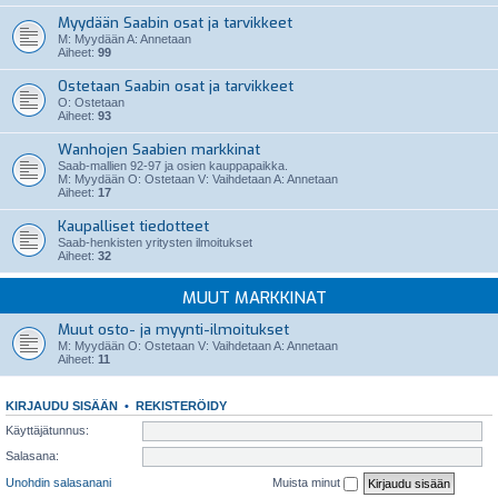
Myydään Saabin osat ja tarvikkeet
M: Myydään A: Annetaan
Aiheet:
99
Ostetaan Saabin osat ja tarvikkeet
O: Ostetaan
Aiheet:
93
Wanhojen Saabien markkinat
Saab-mallien 92-97 ja osien kauppapaikka.
M: Myydään O: Ostetaan V: Vaihdetaan A: Annetaan
Aiheet:
17
Kaupalliset tiedotteet
Saab-henkisten yritysten ilmoitukset
Aiheet:
32
MUUT MARKKINAT
Muut osto- ja myynti-ilmoitukset
M: Myydään O: Ostetaan V: Vaihdetaan A: Annetaan
Aiheet:
11
KIRJAUDU SISÄÄN
•
REKISTERÖIDY
Käyttäjätunnus:
Salasana:
Unohdin salasanani
Muista minut