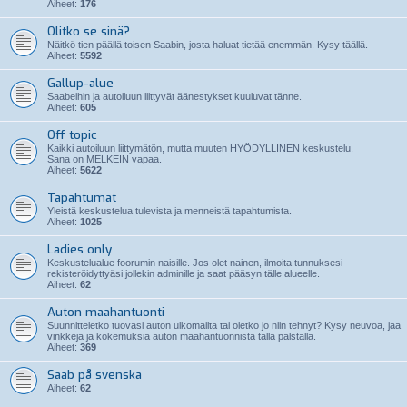
Aiheet:
176
Olitko se sinä?
Näitkö tien päällä toisen Saabin, josta haluat tietää enemmän. Kysy täällä.
Aiheet:
5592
Gallup-alue
Saabeihin ja autoiluun liittyvät äänestykset kuuluvat tänne.
Aiheet:
605
Off topic
Kaikki autoiluun liittymätön, mutta muuten HYÖDYLLINEN keskustelu.
Sana on MELKEIN vapaa.
Aiheet:
5622
Tapahtumat
Yleistä keskustelua tulevista ja menneistä tapahtumista.
Aiheet:
1025
Ladies only
Keskustelualue foorumin naisille. Jos olet nainen, ilmoita tunnuksesi
rekisteröidyttyäsi jollekin adminille ja saat pääsyn tälle alueelle.
Aiheet:
62
Auton maahantuonti
Suunnitteletko tuovasi auton ulkomailta tai oletko jo niin tehnyt? Kysy neuvoa, jaa
vinkkejä ja kokemuksia auton maahantuonnista tällä palstalla.
Aiheet:
369
Saab på svenska
Aiheet:
62