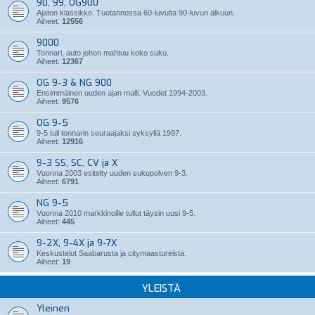
90, 99, OG900
Ajaton klassikko. Tuotannossa 60-luvulta 90-luvun alkuun.
Aiheet:
12556
9000
Tonnari, auto johon mahtuu koko suku.
Aiheet:
12367
OG 9-3 & NG 900
Ensimmäinen uuden ajan malli. Vuodet 1994-2003.
Aiheet:
9576
OG 9-5
9-5 tuli tonnarin seuraajaksi syksyllä 1997.
Aiheet:
12916
9-3 SS, SC, CV ja X
Vuonna 2003 esitelty uuden sukupolven 9-3.
Aiheet:
6791
NG 9-5
Vuonna 2010 markkinoille tullut täysin uusi 9-5.
Aiheet:
445
9-2X, 9-4X ja 9-7X
Keskustelut Saabarusta ja citymaastureista.
Aiheet:
19
YLEISTÄ
Yleinen