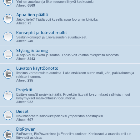
Yleinen autoiluun ja liikenteeseen liittyvä keskustelu.
Aiheet:
6569
Apua tien päällä
Jäitkö tielle? Täällä voit kysellä apua foorumin lukijoilta.
Aiheet:
73
Konseptit ja tulevat mallit
Saabin konseptit ja tulevaisuuden suuntaukset.
Aiheet:
240
Styling & tuning
Autoja voi muokata ja säätää. Täällä voit vaihtaa mielipiteitä aiheesta.
Aiheet:
3443
Luvaton käyttöönotto
Ilmoitus varastetuista autoista. Laita otsikkoon auton malli, väri, paikkakunta ja
rekisterinumero.
Aiheet:
295
Projektit
Esittele oma(t) projektisi täällä. Projektiin liittyvät kysymykset sallittuja, muut
kysymykset mallikohtaisiin foorumeihin.
Aiheet:
932
Diesel
Nokivasarasta salonkikelpoiseksi ympäristön säästäjäksi.
Aiheet:
697
BioPower
BioPowerit, BioPoweroinnit ja Etanolimuutokset. Keskustelua etanoliautoiluun
liittyvistä asioista.