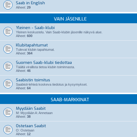
Saab in English
Aiheet:
29
VAIN JÄSENILLE
Yleinen - Saab-klubi
Yleinen keskustelu. Vain Saab-klubin jäsenille näkyvä alue.
Aiheet:
600
Klubitapahtumat
Tulevat klubin tapahtumat.
Aiheet:
364
Suomen Saab-klubi tiedottaa
Täältä virallista tietoa klubin toiminnasta.
Aiheet:
46
Saabistin toimitus
Saabisti-lehteä koskeva tiedotus ja kysymykset.
Aiheet:
64
SAAB-MARKKINAT
Myydään Saabit
M: Myydään A: Annetaan
Aiheet:
38
Ostetaan Saabit
O: Ostetaan
Aiheet:
12