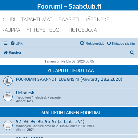
Foorumi – Saabclub.fi
KLUBI
TAPAHTUMAT
SAABISTI
JÄSENEKSI
KAUPPA
YHTEYSTIEDOT
TIETOSUOJA
UKK
Rekisteröidy
Kirjaudu sisään
E
Etusivu
t
Tänään on Pe Elo 07, 2026 08:05
s
YLLÄPITO TIEDOTTAA
i
FOORUMIN SÄÄNNÖT, LUE ENSIN! (Päivitetty 28.3.2020)
Helpdesk
Tiedotteet / helpdesk / palaute.
Aiheet:
623
MALLIKOHTAINEN FOORUMI
92, 93, 94, 95, 96, 97 (2-tahti ja V4)
Wanhojen Saabien oma alue. Mallivuodet 1950-1980.
Aiheet:
2974