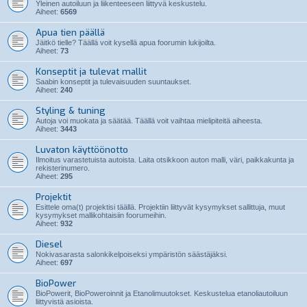
Yleinen autoiluun ja liikenteeseen liittyvä keskustelu.
Aiheet:
6569
Apua tien päällä
Jäitkö tielle? Täällä voit kysellä apua foorumin lukijoilta.
Aiheet:
73
Konseptit ja tulevat mallit
Saabin konseptit ja tulevaisuuden suuntaukset.
Aiheet:
240
Styling & tuning
Autoja voi muokata ja säätää. Täällä voit vaihtaa mielipiteitä aiheesta.
Aiheet:
3443
Luvaton käyttöönotto
Ilmoitus varastetuista autoista. Laita otsikkoon auton malli, väri, paikkakunta ja
rekisterinumero.
Aiheet:
295
Projektit
Esittele oma(t) projektisi täällä. Projektiin liittyvät kysymykset sallittuja, muut
kysymykset mallikohtaisiin foorumeihin.
Aiheet:
932
Diesel
Nokivasarasta salonkikelpoiseksi ympäristön säästäjäksi.
Aiheet:
697
BioPower
BioPowerit, BioPoweroinnit ja Etanolimuutokset. Keskustelua etanoliautoiluun
liittyvistä asioista.