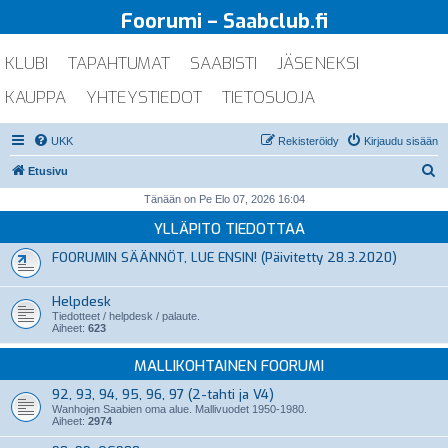
Foorumi – Saabclub.fi
KLUBI
TAPAHTUMAT
SAABISTI
JÄSENEKSI
KAUPPA
YHTEYSTIEDOT
TIETOSUOJA
UKK
Rekisteröidy
Kirjaudu sisään
E
Etusivu
t
Tänään on Pe Elo 07, 2026 16:04
s
YLLÄPITO TIEDOTTAA
i
FOORUMIN SÄÄNNÖT, LUE ENSIN! (Päivitetty 28.3.2020)
Helpdesk
Tiedotteet / helpdesk / palaute.
Aiheet:
623
MALLIKOHTAINEN FOORUMI
92, 93, 94, 95, 96, 97 (2-tahti ja V4)
Wanhojen Saabien oma alue. Mallivuodet 1950-1980.
Aiheet:
2974