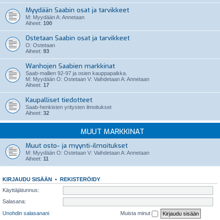
Myydään Saabin osat ja tarvikkeet
M: Myydään A: Annetaan
Aiheet:
100
Ostetaan Saabin osat ja tarvikkeet
O: Ostetaan
Aiheet:
93
Wanhojen Saabien markkinat
Saab-mallien 92-97 ja osien kauppapaikka.
M: Myydään O: Ostetaan V: Vaihdetaan A: Annetaan
Aiheet:
17
Kaupalliset tiedotteet
Saab-henkisten yritysten ilmoitukset
Aiheet:
32
MUUT MARKKINAT
Muut osto- ja myynti-ilmoitukset
M: Myydään O: Ostetaan V: Vaihdetaan A: Annetaan
Aiheet:
11
KIRJAUDU SISÄÄN
•
REKISTERÖIDY
Käyttäjätunnus:
Salasana:
Unohdin salasanani
Muista minut