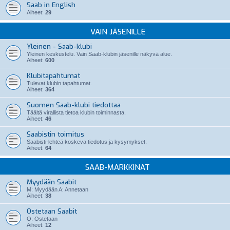
Saab in English
Aiheet:
29
VAIN JÄSENILLE
Yleinen - Saab-klubi
Yleinen keskustelu. Vain Saab-klubin jäsenille näkyvä alue.
Aiheet:
600
Klubitapahtumat
Tulevat klubin tapahtumat.
Aiheet:
364
Suomen Saab-klubi tiedottaa
Täältä virallista tietoa klubin toiminnasta.
Aiheet:
46
Saabistin toimitus
Saabisti-lehteä koskeva tiedotus ja kysymykset.
Aiheet:
64
SAAB-MARKKINAT
Myydään Saabit
M: Myydään A: Annetaan
Aiheet:
38
Ostetaan Saabit
O: Ostetaan
Aiheet:
12