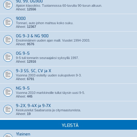
90, 99, OG900
Ajaton klassikko. Tuotannossa 60-luvulta 90-luvun alkuun.
Aiheet:
12556
9000
Tonnari, auto johon mahtuu koko suku.
Aiheet:
12367
OG 9-3 & NG 900
Ensimmäinen uuden ajan malli. Vuodet 1994-2003.
Aiheet:
9576
OG 9-5
9-5 tuli tonnarin seuraajaksi syksyllä 1997.
Aiheet:
12916
9-3 SS, SC, CV ja X
Vuonna 2003 esitelty uuden sukupolven 9-3.
Aiheet:
6791
NG 9-5
Vuonna 2010 markkinoille tullut täysin uusi 9-5.
Aiheet:
445
9-2X, 9-4X ja 9-7X
Keskustelut Saabarusta ja citymaastureista.
Aiheet:
19
YLEISTÄ
Yleinen