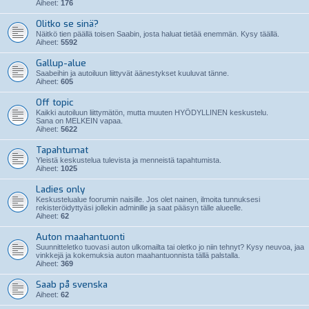
Aiheet:
176
Olitko se sinä?
Näitkö tien päällä toisen Saabin, josta haluat tietää enemmän. Kysy täällä.
Aiheet:
5592
Gallup-alue
Saabeihin ja autoiluun liittyvät äänestykset kuuluvat tänne.
Aiheet:
605
Off topic
Kaikki autoiluun liittymätön, mutta muuten HYÖDYLLINEN keskustelu.
Sana on MELKEIN vapaa.
Aiheet:
5622
Tapahtumat
Yleistä keskustelua tulevista ja menneistä tapahtumista.
Aiheet:
1025
Ladies only
Keskustelualue foorumin naisille. Jos olet nainen, ilmoita tunnuksesi
rekisteröidyttyäsi jollekin adminille ja saat pääsyn tälle alueelle.
Aiheet:
62
Auton maahantuonti
Suunnitteletko tuovasi auton ulkomailta tai oletko jo niin tehnyt? Kysy neuvoa, jaa
vinkkejä ja kokemuksia auton maahantuonnista tällä palstalla.
Aiheet:
369
Saab på svenska
Aiheet:
62