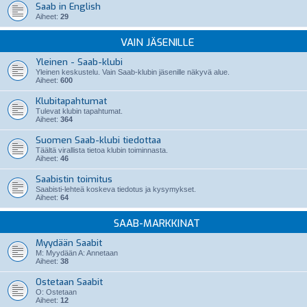
Saab in English
Aiheet:
29
VAIN JÄSENILLE
Yleinen - Saab-klubi
Yleinen keskustelu. Vain Saab-klubin jäsenille näkyvä alue.
Aiheet:
600
Klubitapahtumat
Tulevat klubin tapahtumat.
Aiheet:
364
Suomen Saab-klubi tiedottaa
Täältä virallista tietoa klubin toiminnasta.
Aiheet:
46
Saabistin toimitus
Saabisti-lehteä koskeva tiedotus ja kysymykset.
Aiheet:
64
SAAB-MARKKINAT
Myydään Saabit
M: Myydään A: Annetaan
Aiheet:
38
Ostetaan Saabit
O: Ostetaan
Aiheet:
12