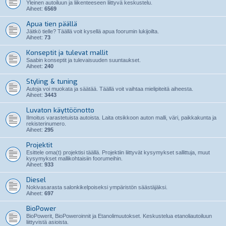
Yleinen autoiluun ja liikenteeseen liittyvä keskustelu.
Aiheet:
6569
Apua tien päällä
Jäitkö tielle? Täällä voit kysellä apua foorumin lukijoilta.
Aiheet:
73
Konseptit ja tulevat mallit
Saabin konseptit ja tulevaisuuden suuntaukset.
Aiheet:
240
Styling & tuning
Autoja voi muokata ja säätää. Täällä voit vaihtaa mielipiteitä aiheesta.
Aiheet:
3443
Luvaton käyttöönotto
Ilmoitus varastetuista autoista. Laita otsikkoon auton malli, väri, paikkakunta ja
rekisterinumero.
Aiheet:
295
Projektit
Esittele oma(t) projektisi täällä. Projektiin liittyvät kysymykset sallittuja, muut
kysymykset mallikohtaisiin foorumeihin.
Aiheet:
933
Diesel
Nokivasarasta salonkikelpoiseksi ympäristön säästäjäksi.
Aiheet:
697
BioPower
BioPowerit, BioPoweroinnit ja Etanolimuutokset. Keskustelua etanoliautoiluun
liittyvistä asioista.