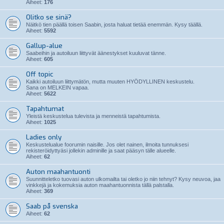
Aiheet:
176
Olitko se sinä?
Näitkö tien päällä toisen Saabin, josta haluat tietää enemmän. Kysy täällä.
Aiheet:
5592
Gallup-alue
Saabeihin ja autoiluun liittyvät äänestykset kuuluvat tänne.
Aiheet:
605
Off topic
Kaikki autoiluun liittymätön, mutta muuten HYÖDYLLINEN keskustelu.
Sana on MELKEIN vapaa.
Aiheet:
5622
Tapahtumat
Yleistä keskustelua tulevista ja menneistä tapahtumista.
Aiheet:
1025
Ladies only
Keskustelualue foorumin naisille. Jos olet nainen, ilmoita tunnuksesi
rekisteröidyttyäsi jollekin adminille ja saat pääsyn tälle alueelle.
Aiheet:
62
Auton maahantuonti
Suunnitteletko tuovasi auton ulkomailta tai oletko jo niin tehnyt? Kysy neuvoa, jaa
vinkkejä ja kokemuksia auton maahantuonnista tällä palstalla.
Aiheet:
369
Saab på svenska
Aiheet:
62