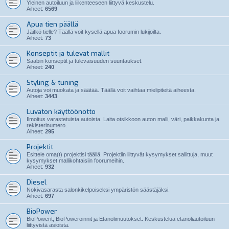
Yleinen autoiluun ja liikenteeseen liittyvä keskustelu.
Aiheet:
6569
Apua tien päällä
Jäitkö tielle? Täällä voit kysellä apua foorumin lukijoilta.
Aiheet:
73
Konseptit ja tulevat mallit
Saabin konseptit ja tulevaisuuden suuntaukset.
Aiheet:
240
Styling & tuning
Autoja voi muokata ja säätää. Täällä voit vaihtaa mielipiteitä aiheesta.
Aiheet:
3443
Luvaton käyttöönotto
Ilmoitus varastetuista autoista. Laita otsikkoon auton malli, väri, paikkakunta ja
rekisterinumero.
Aiheet:
295
Projektit
Esittele oma(t) projektisi täällä. Projektiin liittyvät kysymykset sallittuja, muut
kysymykset mallikohtaisiin foorumeihin.
Aiheet:
932
Diesel
Nokivasarasta salonkikelpoiseksi ympäristön säästäjäksi.
Aiheet:
697
BioPower
BioPowerit, BioPoweroinnit ja Etanolimuutokset. Keskustelua etanoliautoiluun
liittyvistä asioista.