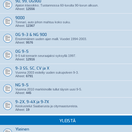
90, 99, OG900
Ajaton klassikko. Tuotannossa 60-luvulta 90-luvun alkuun.
Aiheet:
12556
9000
Tonnari, auto johon mahtuu koko suku.
Aiheet:
12367
OG 9-3 & NG 900
Ensimmäinen uuden ajan malli. Vuodet 1994-2003.
Aiheet:
9576
OG 9-5
9-5 tuli tonnarin seuraajaksi syksyllä 1997.
Aiheet:
12916
9-3 SS, SC, CV ja X
Vuonna 2003 esitelty uuden sukupolven 9-3.
Aiheet:
6791
NG 9-5
Vuonna 2010 markkinoille tullut täysin uusi 9-5.
Aiheet:
445
9-2X, 9-4X ja 9-7X
Keskustelut Saabarusta ja citymaastureista.
Aiheet:
19
YLEISTÄ
Yleinen