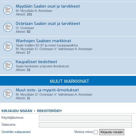
Myydään Saabin osat ja tarvikkeet
M: Myydään A: Annetaan
Aiheet:
101
Ostetaan Saabin osat ja tarvikkeet
O: Ostetaan
Aiheet:
92
Wanhojen Saabien markkinat
Saab-mallien 92-97 ja osien kauppapaikka.
M: Myydään O: Ostetaan V: Vaihdetaan A: Annetaan
Aiheet:
17
Kaupalliset tiedotteet
Saab-henkisten yritysten ilmoitukset
Aiheet:
32
MUUT MARKKINAT
Muut osto- ja myynti-ilmoitukset
M: Myydään O: Ostetaan V: Vaihdetaan A: Annetaan
Aiheet:
11
KIRJAUDU SISÄÄN
•
REKISTERÖIDY
Käyttäjätunnus:
Salasana:
Unohdin salasanani
Muista minut