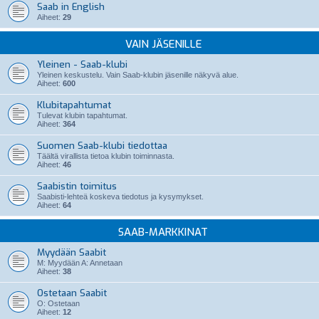
Saab in English
Aiheet:
29
VAIN JÄSENILLE
Yleinen - Saab-klubi
Yleinen keskustelu. Vain Saab-klubin jäsenille näkyvä alue.
Aiheet:
600
Klubitapahtumat
Tulevat klubin tapahtumat.
Aiheet:
364
Suomen Saab-klubi tiedottaa
Täältä virallista tietoa klubin toiminnasta.
Aiheet:
46
Saabistin toimitus
Saabisti-lehteä koskeva tiedotus ja kysymykset.
Aiheet:
64
SAAB-MARKKINAT
Myydään Saabit
M: Myydään A: Annetaan
Aiheet:
38
Ostetaan Saabit
O: Ostetaan
Aiheet:
12