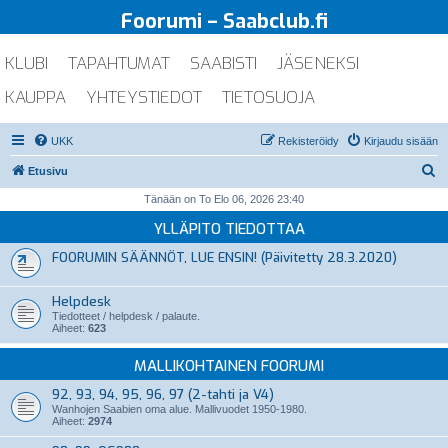
Foorumi – Saabclub.fi
KLUBI
TAPAHTUMAT
SAABISTI
JÄSENEKSI
KAUPPA
YHTEYSTIEDOT
TIETOSUOJA
UKK
Rekisteröidy
Kirjaudu sisään
E
Etusivu
t
Tänään on To Elo 06, 2026 23:40
s
YLLÄPITO TIEDOTTAA
i
FOORUMIN SÄÄNNÖT, LUE ENSIN! (Päivitetty 28.3.2020)
Helpdesk
Tiedotteet / helpdesk / palaute.
Aiheet:
623
MALLIKOHTAINEN FOORUMI
92, 93, 94, 95, 96, 97 (2-tahti ja V4)
Wanhojen Saabien oma alue. Mallivuodet 1950-1980.
Aiheet:
2974