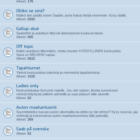
Aiheet:
176
Olitko se sinä?
Näitkö tien päällä toisen Saabin, josta haluat tietää enemmän. Kysy täällä.
Aiheet:
5592
Gallup-alue
Saabeihin ja autoiluun liittyvät äänestykset kuuluvat tänne.
Aiheet:
605
Off topic
Kaikki autoiluun liittymätön, mutta muuten HYÖDYLLINEN keskustelu.
Sana on MELKEIN vapaa.
Aiheet:
5622
Tapahtumat
Yleistä keskustelua tulevista ja menneistä tapahtumista.
Aiheet:
1025
Ladies only
Keskustelualue foorumin naisille. Jos olet nainen, ilmoita tunnuksesi
rekisteröidyttyäsi jollekin adminille ja saat pääsyn tälle alueelle.
Aiheet:
62
Auton maahantuonti
Suunnitteletko tuovasi auton ulkomailta tai oletko jo niin tehnyt? Kysy neuvoa, jaa
vinkkejä ja kokemuksia auton maahantuonnista tällä palstalla.
Aiheet:
369
Saab på svenska
Aiheet:
62