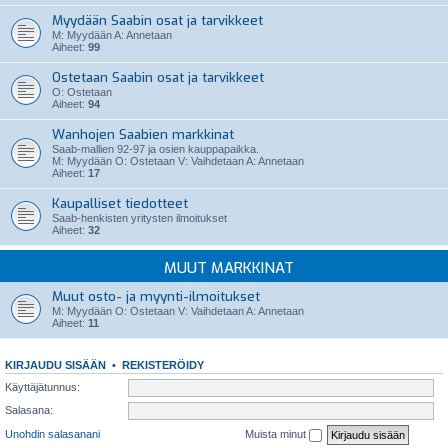
Myydään Saabin osat ja tarvikkeet
M: Myydään A: Annetaan
Aiheet:
99
Ostetaan Saabin osat ja tarvikkeet
O: Ostetaan
Aiheet:
94
Wanhojen Saabien markkinat
Saab-mallien 92-97 ja osien kauppapaikka.
M: Myydään O: Ostetaan V: Vaihdetaan A: Annetaan
Aiheet:
17
Kaupalliset tiedotteet
Saab-henkisten yritysten ilmoitukset
Aiheet:
32
MUUT MARKKINAT
Muut osto- ja myynti-ilmoitukset
M: Myydään O: Ostetaan V: Vaihdetaan A: Annetaan
Aiheet:
11
KIRJAUDU SISÄÄN
•
REKISTERÖIDY
Käyttäjätunnus:
Salasana:
Unohdin salasanani
Muista minut