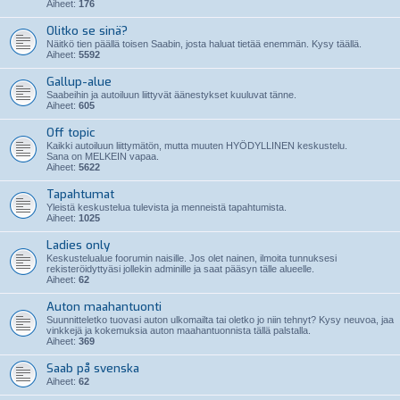
Aiheet:
176
Olitko se sinä?
Näitkö tien päällä toisen Saabin, josta haluat tietää enemmän. Kysy täällä.
Aiheet:
5592
Gallup-alue
Saabeihin ja autoiluun liittyvät äänestykset kuuluvat tänne.
Aiheet:
605
Off topic
Kaikki autoiluun liittymätön, mutta muuten HYÖDYLLINEN keskustelu.
Sana on MELKEIN vapaa.
Aiheet:
5622
Tapahtumat
Yleistä keskustelua tulevista ja menneistä tapahtumista.
Aiheet:
1025
Ladies only
Keskustelualue foorumin naisille. Jos olet nainen, ilmoita tunnuksesi
rekisteröidyttyäsi jollekin adminille ja saat pääsyn tälle alueelle.
Aiheet:
62
Auton maahantuonti
Suunnitteletko tuovasi auton ulkomailta tai oletko jo niin tehnyt? Kysy neuvoa, jaa
vinkkejä ja kokemuksia auton maahantuonnista tällä palstalla.
Aiheet:
369
Saab på svenska
Aiheet:
62