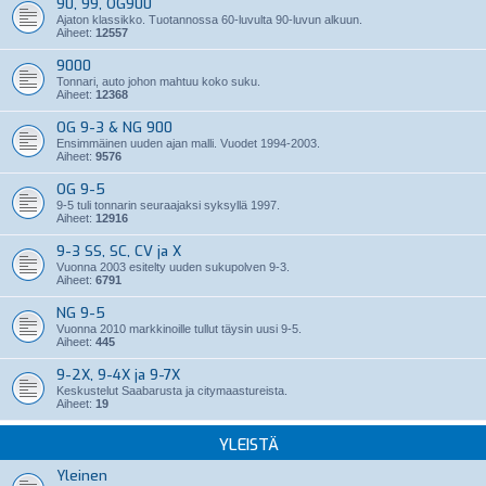
90, 99, OG900
Ajaton klassikko. Tuotannossa 60-luvulta 90-luvun alkuun.
Aiheet:
12557
9000
Tonnari, auto johon mahtuu koko suku.
Aiheet:
12368
OG 9-3 & NG 900
Ensimmäinen uuden ajan malli. Vuodet 1994-2003.
Aiheet:
9576
OG 9-5
9-5 tuli tonnarin seuraajaksi syksyllä 1997.
Aiheet:
12916
9-3 SS, SC, CV ja X
Vuonna 2003 esitelty uuden sukupolven 9-3.
Aiheet:
6791
NG 9-5
Vuonna 2010 markkinoille tullut täysin uusi 9-5.
Aiheet:
445
9-2X, 9-4X ja 9-7X
Keskustelut Saabarusta ja citymaastureista.
Aiheet:
19
YLEISTÄ
Yleinen