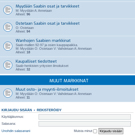
Myydään Saabin osat ja tarvikkeet
M: Myydään A: Annetaan
Aiheet:
96
Ostetaan Saabin osat ja tarvikkeet
O: Ostetaan
Aiheet:
94
Wanhojen Saabien markkinat
Saab-mallien 92-97 ja osien kauppapaikka.
M: Myydään O: Ostetaan V: Vaihdetaan A: Annetaan
Aiheet:
18
Kaupalliset tiedotteet
Saab-henkisten yritysten ilmoitukset
Aiheet:
32
MUUT MARKKINAT
Muut osto- ja myynti-ilmoitukset
M: Myydään O: Ostetaan V: Vaihdetaan A: Annetaan
Aiheet:
11
KIRJAUDU SISÄÄN
•
REKISTERÖIDY
Käyttäjätunnus:
Salasana:
Unohdin salasanani
Muista minut