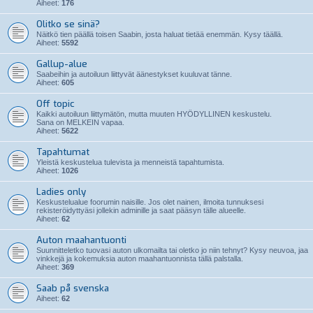
Aiheet:
176
Olitko se sinä?
Näitkö tien päällä toisen Saabin, josta haluat tietää enemmän. Kysy täällä.
Aiheet:
5592
Gallup-alue
Saabeihin ja autoiluun liittyvät äänestykset kuuluvat tänne.
Aiheet:
605
Off topic
Kaikki autoiluun liittymätön, mutta muuten HYÖDYLLINEN keskustelu.
Sana on MELKEIN vapaa.
Aiheet:
5622
Tapahtumat
Yleistä keskustelua tulevista ja menneistä tapahtumista.
Aiheet:
1026
Ladies only
Keskustelualue foorumin naisille. Jos olet nainen, ilmoita tunnuksesi
rekisteröidyttyäsi jollekin adminille ja saat pääsyn tälle alueelle.
Aiheet:
62
Auton maahantuonti
Suunnitteletko tuovasi auton ulkomailta tai oletko jo niin tehnyt? Kysy neuvoa, jaa
vinkkejä ja kokemuksia auton maahantuonnista tällä palstalla.
Aiheet:
369
Saab på svenska
Aiheet:
62