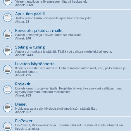
Yleinen autoiluun ja liikenteeseen liittyvä keskustelu.
Aiheet:
6569
Apua tien päällä
Jäitkö tielle? Täällä voit kysellä apua foorumin lukijoilta.
Aiheet:
73
Konseptit ja tulevat mallit
Saabin konseptit ja tulevaisuuden suuntaukset.
Aiheet:
240
Styling & tuning
Autoja voi muokata ja säätää. Täällä voit vaihtaa mielipiteitä aiheesta.
Aiheet:
3443
Luvaton käyttöönotto
Ilmoitus varastetuista autoista. Laita otsikkoon auton malli, väri, paikkakunta ja
rekisterinumero.
Aiheet:
295
Projektit
Esittele oma(t) projektisi täällä. Projektiin liittyvät kysymykset sallittuja, muut
kysymykset mallikohtaisiin foorumeihin.
Aiheet:
933
Diesel
Nokivasarasta salonkikelpoiseksi ympäristön säästäjäksi.
Aiheet:
697
BioPower
BioPowerit, BioPoweroinnit ja Etanolimuutokset. Keskustelua etanoliautoiluun
liittyvistä asioista.