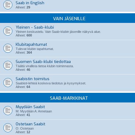
Saab in English
Aiheet:
29
VAIN JÄSENILLE
Yleinen - Saab-klubi
Yleinen keskustelu. Vain Saab-klubin jäsenille näkyvä alue.
Aiheet:
600
Klubitapahtumat
Tulevat klubin tapahtumat.
Aiheet:
364
Suomen Saab-klubi tiedottaa
Täältä virallista tietoa klubin toiminnasta.
Aiheet:
46
Saabistin toimitus
Saabisti-lehteä koskeva tiedotus ja kysymykset.
Aiheet:
64
SAAB-MARKKINAT
Myydään Saabit
M: Myydään A: Annetaan
Aiheet:
41
Ostetaan Saabit
O: Ostetaan
Aiheet:
12