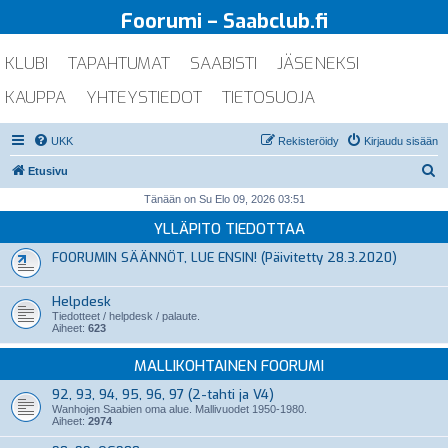
Foorumi – Saabclub.fi
KLUBI
TAPAHTUMAT
SAABISTI
JÄSENEKSI
KAUPPA
YHTEYSTIEDOT
TIETOSUOJA
UKK
Rekisteröidy
Kirjaudu sisään
E
Etusivu
t
Tänään on Su Elo 09, 2026 03:51
s
YLLÄPITO TIEDOTTAA
i
FOORUMIN SÄÄNNÖT, LUE ENSIN! (Päivitetty 28.3.2020)
Helpdesk
Tiedotteet / helpdesk / palaute.
Aiheet:
623
MALLIKOHTAINEN FOORUMI
92, 93, 94, 95, 96, 97 (2-tahti ja V4)
Wanhojen Saabien oma alue. Mallivuodet 1950-1980.
Aiheet:
2974