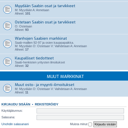
Myydään Saabin osat ja tarvikkeet
M: Myydään A: Annetaan
Aiheet:
101
Ostetaan Saabin osat ja tarvikkeet
O: Ostetaan
Aiheet:
93
Wanhojen Saabien markkinat
Saab-mallien 92-97 ja osien kauppapaikka.
M: Myydään O: Ostetaan V: Vaihdetaan A: Annetaan
Aiheet:
17
Kaupalliset tiedotteet
Saab-henkisten yritysten ilmoitukset
Aiheet:
32
MUUT MARKKINAT
Muut osto- ja myynti-ilmoitukset
M: Myydään O: Ostetaan V: Vaihdetaan A: Annetaan
Aiheet:
11
KIRJAUDU SISÄÄN
•
REKISTERÖIDY
Käyttäjätunnus:
Salasana:
Unohdin salasanani
Muista minut