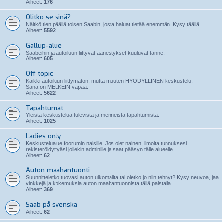
Aiheet:
176
Olitko se sinä?
Näitkö tien päällä toisen Saabin, josta haluat tietää enemmän. Kysy täällä.
Aiheet:
5592
Gallup-alue
Saabeihin ja autoiluun liittyvät äänestykset kuuluvat tänne.
Aiheet:
605
Off topic
Kaikki autoiluun liittymätön, mutta muuten HYÖDYLLINEN keskustelu.
Sana on MELKEIN vapaa.
Aiheet:
5622
Tapahtumat
Yleistä keskustelua tulevista ja menneistä tapahtumista.
Aiheet:
1025
Ladies only
Keskustelualue foorumin naisille. Jos olet nainen, ilmoita tunnuksesi
rekisteröidyttyäsi jollekin adminille ja saat pääsyn tälle alueelle.
Aiheet:
62
Auton maahantuonti
Suunnitteletko tuovasi auton ulkomailta tai oletko jo niin tehnyt? Kysy neuvoa, jaa
vinkkejä ja kokemuksia auton maahantuonnista tällä palstalla.
Aiheet:
369
Saab på svenska
Aiheet:
62