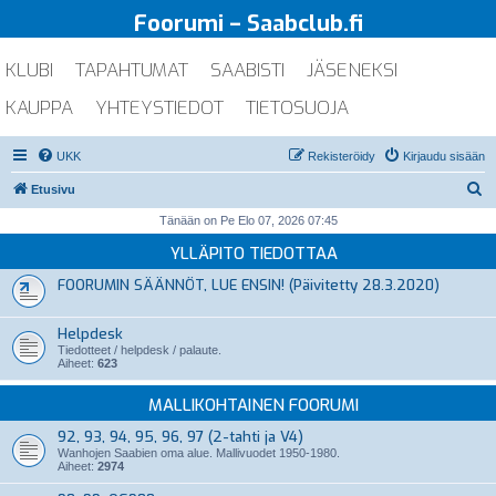
Foorumi – Saabclub.fi
KLUBI
TAPAHTUMAT
SAABISTI
JÄSENEKSI
KAUPPA
YHTEYSTIEDOT
TIETOSUOJA
UKK
Rekisteröidy
Kirjaudu sisään
E
Etusivu
t
Tänään on Pe Elo 07, 2026 07:45
s
YLLÄPITO TIEDOTTAA
i
FOORUMIN SÄÄNNÖT, LUE ENSIN! (Päivitetty 28.3.2020)
Helpdesk
Tiedotteet / helpdesk / palaute.
Aiheet:
623
MALLIKOHTAINEN FOORUMI
92, 93, 94, 95, 96, 97 (2-tahti ja V4)
Wanhojen Saabien oma alue. Mallivuodet 1950-1980.
Aiheet:
2974