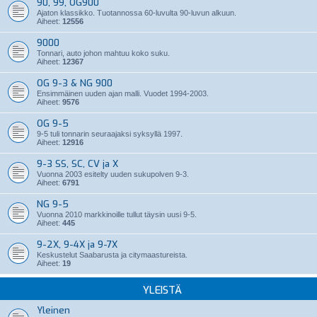
90, 99, OG900
Ajaton klassikko. Tuotannossa 60-luvulta 90-luvun alkuun.
Aiheet:
12556
9000
Tonnari, auto johon mahtuu koko suku.
Aiheet:
12367
OG 9-3 & NG 900
Ensimmäinen uuden ajan malli. Vuodet 1994-2003.
Aiheet:
9576
OG 9-5
9-5 tuli tonnarin seuraajaksi syksyllä 1997.
Aiheet:
12916
9-3 SS, SC, CV ja X
Vuonna 2003 esitelty uuden sukupolven 9-3.
Aiheet:
6791
NG 9-5
Vuonna 2010 markkinoille tullut täysin uusi 9-5.
Aiheet:
445
9-2X, 9-4X ja 9-7X
Keskustelut Saabarusta ja citymaastureista.
Aiheet:
19
YLEISTÄ
Yleinen