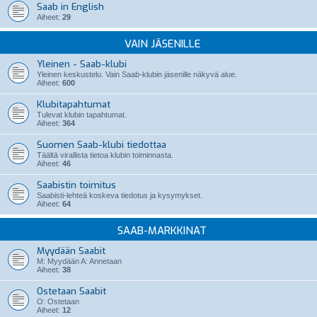
Saab in English
Aiheet:
29
VAIN JÄSENILLE
Yleinen - Saab-klubi
Yleinen keskustelu. Vain Saab-klubin jäsenille näkyvä alue.
Aiheet:
600
Klubitapahtumat
Tulevat klubin tapahtumat.
Aiheet:
364
Suomen Saab-klubi tiedottaa
Täältä virallista tietoa klubin toiminnasta.
Aiheet:
46
Saabistin toimitus
Saabisti-lehteä koskeva tiedotus ja kysymykset.
Aiheet:
64
SAAB-MARKKINAT
Myydään Saabit
M: Myydään A: Annetaan
Aiheet:
38
Ostetaan Saabit
O: Ostetaan
Aiheet:
12