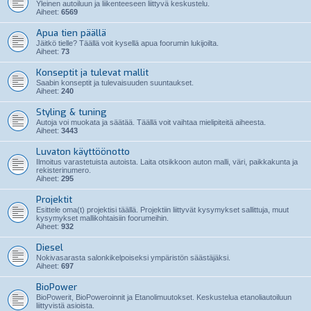
Yleinen autoiluun ja liikenteeseen liittyvä keskustelu.
Aiheet:
6569
Apua tien päällä
Jäitkö tielle? Täällä voit kysellä apua foorumin lukijoilta.
Aiheet:
73
Konseptit ja tulevat mallit
Saabin konseptit ja tulevaisuuden suuntaukset.
Aiheet:
240
Styling & tuning
Autoja voi muokata ja säätää. Täällä voit vaihtaa mielipiteitä aiheesta.
Aiheet:
3443
Luvaton käyttöönotto
Ilmoitus varastetuista autoista. Laita otsikkoon auton malli, väri, paikkakunta ja
rekisterinumero.
Aiheet:
295
Projektit
Esittele oma(t) projektisi täällä. Projektiin liittyvät kysymykset sallittuja, muut
kysymykset mallikohtaisiin foorumeihin.
Aiheet:
932
Diesel
Nokivasarasta salonkikelpoiseksi ympäristön säästäjäksi.
Aiheet:
697
BioPower
BioPowerit, BioPoweroinnit ja Etanolimuutokset. Keskustelua etanoliautoiluun
liittyvistä asioista.