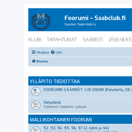
Foorumi – Saabclub.fi
Suomen Saab-klubi ry
KLUBI
TAPAHTUMAT
SAABISTI
JÄSENEKS
Pikalinkit
UKK
Etusivu
YLLÄPITO TIEDOTTAA
FOORUMIN SÄÄNNÖT, LUE ENSIN! (Päivitetty 28.
Helpdesk
Tiedotteet / helpdesk / palaute.
MALLIKOHTAINEN FOORUMI
92, 93, 94, 95, 96, 97 (2-tahti ja V4)