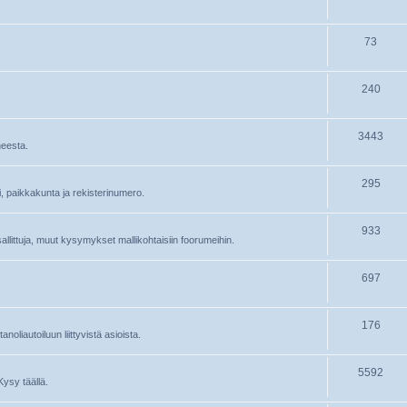
73
240
3443
heesta.
295
ri, paikkakunta ja rekisterinumero.
933
 sallittuja, muut kysymykset mallikohtaisiin foorumeihin.
697
176
oliautoiluun liittyvistä asioista.
5592
Kysy täällä.