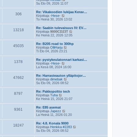
e
i
ä
Su Elo 09, 2026 11:07
s
n
y
t
v
t
Re: Vikakoodien lukijaa Kerav…
i
i
306
ä
N
Kirjoittaja
-Hese-
e
u
ä
To Heinä 30, 2026 13:02
s
u
y
t
s
t
Re: Saabin tulevaisuus IV: EV…
i
i
13218
ä
N
Kirjoittaja
9000CD23T
n
u
ä
Ke Heinä 22, 2026 12:05
v
u
y
i
s
t
e
Re: B205 road to 300hp
i
45035
ä
s
N
Kirjoittaja
OlliHarju
n
u
t
ä
Ti Elo 04, 2026 23:21
v
u
i
y
i
s
t
e
Re: pystykeulatonnari karkasi…
i
1378
ä
s
N
Kirjoittaja
-Hese-
n
u
t
ä
La Kesä 08, 2024 16:00
v
u
i
y
i
s
t
e
Re: Harrasteauton ylläpitojor…
i
47662
ä
N
s
Kirjoittaja
dimebak
n
u
ä
t
Su Elo 09, 2026 08:52
v
u
y
i
i
s
t
e
Re: Pakkopoltto tech
i
8797
ä
N
s
Kirjoittaja
Tuha
n
u
ä
t
Ke Heinä 15, 2026 21:07
v
u
y
i
i
s
t
e
Re: E85 asemat
i
9361
ä
s
N
Kirjoittaja
Japezz
n
u
t
ä
La Heinä 11, 2026 01:20
v
u
i
y
i
s
t
e
Re: 4.8. Konala 9000
i
18247
ä
s
N
Kirjoittaja
Henkka #2283
n
u
t
ä
Su Elo 09, 2026 08:52
v
u
i
y
i
s