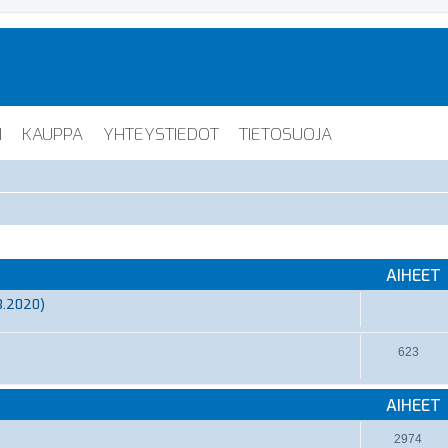
I
KAUPPA
YHTEYSTIEDOT
TIETOSUOJA
AIHEET
3.2020)
623
AIHEET
2974