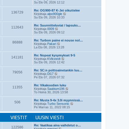
i
ä
Su Elo 09, 2026 12:12
n
y
v
t
Re: OG900-87 K-Jet oikuttelee
i
136729
ä
N
Kirjoittaja
alpo900gle
e
u
ä
Su Elo 09, 2026 10:33
s
u
y
t
s
t
Re: Suunnitteluviat / lapsuks…
i
i
112643
ä
N
Kirjoittaja
0009
n
u
ä
Su Elo 09, 2026 09:12
v
u
y
i
s
t
e
Re: Turbon paine ei nouse nol…
i
86888
ä
s
N
Kirjoittaja
Pakari
n
u
t
ä
La Elo 08, 2026 13:28
v
u
i
y
i
s
t
e
Re: Nopeat kysymykset 9-5
i
141181
ä
N
s
Kirjoittaja
KVikstedt
n
u
ä
t
Su Elo 09, 2026 12:42
v
u
y
i
i
s
t
e
Re: SC:n polttoainetankin luu…
i
79056
ä
N
s
Kirjoittaja
Di17
n
u
ä
t
Pe Elo 07, 2026 07:32
v
u
y
i
i
s
t
e
Re: Vikakoodien luku
i
11355
ä
s
N
Kirjoittaja
Saabium196
n
u
t
ä
To Heinä 30, 2026 13:58
v
u
i
y
i
s
t
e
Re: Musta 9-4x 3.0i myynnissä…
i
506
ä
s
N
Kirjoittaja
Turbo Sensonic
n
u
t
ä
Pe Marras 11, 2022 08:15
v
u
i
y
i
s
t
e
i
VIESTIT
UUSIN VIESTI
ä
s
n
u
t
v
u
Re: Vaatikaa aina vaihdetut o…
i
i
122586
s
N
Kirjoittaja
mestari