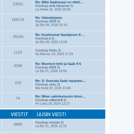
t
e
Re: Mikä Saabissasi on rikki/…
i
23551
ä
s
N
Kirjoittaja
antti.hakamaa
n
u
t
ä
La Heinä 25, 2026 20:49
v
u
i
y
i
s
t
e
Re: Videokirjasto
i
199176
ä
N
s
Kirjoittaja
0009
n
u
ä
t
Su Elo 09, 2026 10:14
v
u
y
i
i
s
t
e
i
Re: Kopittomat Saarijärven K…
ä
35240
s
n
N
Kirjoittaja
jt
u
t
v
ä
Su Elo 09, 2026 12:04
u
i
i
y
s
e
t
i
N
Kirjoittaja
Kinttu
1123
s
ä
n
ä
Su Marras 19, 2023 17:29
t
u
v
y
i
u
i
t
s
Re: Moottori-lehti ja Saab 9-5
e
ä
4296
i
N
Kirjoittaja
0009
s
u
n
ä
La Elo 01, 2026 19:59
t
u
v
y
i
s
i
t
i
Re: S: Svenska Saab reparatio…
e
ä
n
232
N
Kirjoittaja
seku
s
u
v
ä
Ma Huhti 20, 2026 13:26
t
u
i
y
i
s
e
t
i
Re: Miten vaihdevivusto kiinn…
s
74
ä
n
N
Kirjoittaja
williamwill
t
u
v
ä
Pe Loka 18, 2024 12:27
i
u
i
y
s
e
t
i
VIESTIT
UUSIN VIESTI
s
ä
n
t
u
v
i
u
N
Kirjoittaja
mestari
i
8995
s
ä
La Elo 01, 2026 12:16
e
i
y
s
n
t