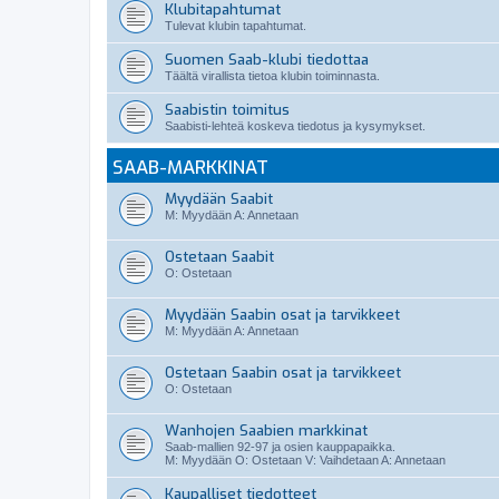
Klubitapahtumat
Tulevat klubin tapahtumat.
Suomen Saab-klubi tiedottaa
Täältä virallista tietoa klubin toiminnasta.
Saabistin toimitus
Saabisti-lehteä koskeva tiedotus ja kysymykset.
SAAB-MARKKINAT
Myydään Saabit
M: Myydään A: Annetaan
Ostetaan Saabit
O: Ostetaan
Myydään Saabin osat ja tarvikkeet
M: Myydään A: Annetaan
Ostetaan Saabin osat ja tarvikkeet
O: Ostetaan
Wanhojen Saabien markkinat
Saab-mallien 92-97 ja osien kauppapaikka.
M: Myydään O: Ostetaan V: Vaihdetaan A: Annetaan
Kaupalliset tiedotteet