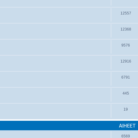
12557
12368
9576
12916
6791
445
19
AIHEET
6569