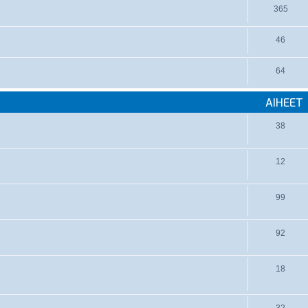
365
46
64
AIHEET
38
12
99
92
18