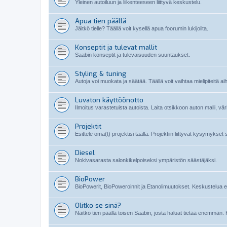
Yleinen autoiluun ja liikenteeseen liittyvä keskustelu.
Apua tien päällä
Jäitkö tielle? Täällä voit kysellä apua foorumin lukijoilta.
Konseptit ja tulevat mallit
Saabin konseptit ja tulevaisuuden suuntaukset.
Styling & tuning
Autoja voi muokata ja säätää. Täällä voit vaihtaa mielipiteitä ai
Luvaton käyttöönotto
Ilmoitus varastetuista autoista. Laita otsikkoon auton malli, vä
Projektit
Esittele oma(t) projektisi täällä. Projektiin liittyvät kysymykset
Diesel
Nokivasarasta salonkikelpoiseksi ympäristön säästäjäksi.
BioPower
BioPowerit, BioPoweroinnit ja Etanolimuutokset. Keskustelua etan
Olitko se sinä?
Näitkö tien päällä toisen Saabin, josta haluat tietää enemmän. 