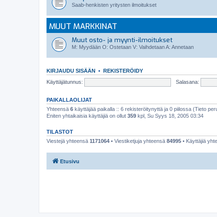
Saab-henkisten yritysten ilmoitukset
MUUT MARKKINAT
Muut osto- ja myynti-ilmoitukset
M: Myydään O: Ostetaan V: Vaihdetaan A: Annetaan
KIRJAUDU SISÄÄN
•
REKISTERÖIDY
Käyttäjätunnus:
Salasana:
PAIKALLAOLIJAT
Yhteensä
6
käyttäjää paikalla :: 6 rekisteröitynyttä ja 0 piilossa (Tieto peru
Eniten yhtaikaisia käyttäjiä on ollut
359
kpl, Su Syys 18, 2005 03:34
TILASTOT
Viestejä yhteensä
1171064
• Viestiketjuja yhteensä
84995
• Käyttäjiä yh
Etusivu