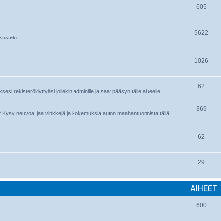
605
5622
kustelu.
1026
62
sesi rekisteröidyttyäsi jollekin adminille ja saat pääsyn tälle alueelle.
369
nyt? Kysy neuvoa, jaa vinkkejä ja kokemuksia auton maahantuonnista tällä
62
29
AIHEET
600