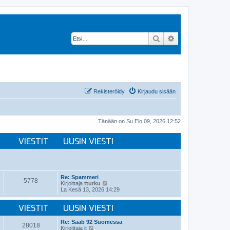
Etsi
Tarkennettu hak
Rekisteröidy
Kirjaudu sisään
Tänään on Su Elo 09, 2026 12:52
VIESTIT
UUSIN VIESTI
Re: Spammeri
5778
N
Kirjoittaja
tturku
ä
La Kesä 13, 2026 14:29
y
t
VIESTIT
UUSIN VIESTI
ä
u
u
Re: Saab 92 Suomessa
28018
s
N
Kirjoittaja
jt