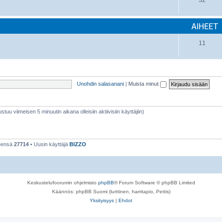
32
AIHEET
11
Unohdin salasanani
|
Muista minut
stuu viimeisen 5 minuutin aikana olleisiin aktiivisiin käyttäjiin)
teensä
27714
• Uusin käyttäjä
BIZZO
Keskustelufoorumin ohjelmisto
phpBB
® Forum Software © phpBB Limited
Käännös: phpBB Suomi (lurttinen, harritapio, Pettis)
Yksityisyys
|
Ehdot