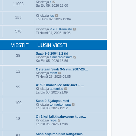
t
N
v
Kirjoittaja
jt
ä
11003
i
ä
i
Su Elo 09, 2026 12:00
u
y
e
u
t
s
s
N
Kirjoittaja
jus
ä
t
i
159
ä
To Huhti 02, 2026 19:04
u
i
n
y
u
v
t
s
i
N
Kirjoittaja
P.Y-J. Kannisto
ä
i
570
e
ä
Ti Helmi 04, 2025 19:08
u
n
s
y
u
v
t
t
s
i
i
ä
VIESTIT
UUSIN VIESTI
i
e
u
n
s
u
v
t
Saab 9-3 2004 2.2 tid
s
38
i
i
N
Kirjoittaja
sinnernotasaint
i
e
ä
Ke Elo 05, 2026 16:56
n
s
y
v
t
t
i
Ostetaan Saab 9-5 vm. 2007-20…
i
12
ä
N
e
Kirjoittaja
mttm
u
ä
s
Ti Heinä 28, 2026 09:05
u
y
t
s
t
i
A: 9-3 maalia ice blue-met + …
i
99
ä
N
Kirjoittaja
automies
n
u
ä
La Elo 08, 2026 21:09
v
u
y
i
s
t
e
Saab 9-5 jalopuuratti
i
100
ä
N
s
Kirjoittaja
tonnaritomppa
n
u
ä
t
La Elo 08, 2026 19:12
v
u
y
i
i
s
t
e
O: 1 kpl jalkkisaluvanne kuup…
i
18
ä
N
s
Kirjoittaja
repa
n
u
ä
t
La Elo 08, 2026 17:48
v
u
y
i
i
s
t
e
i
Saab ohjelmoinnit Kangasala
ä
s