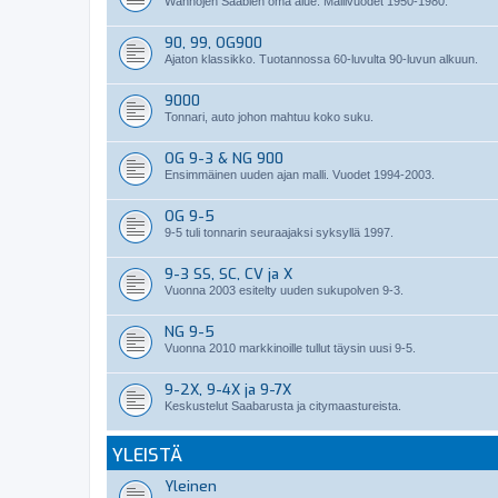
Wanhojen Saabien oma alue. Mallivuodet 1950-1980.
90, 99, OG900
Ajaton klassikko. Tuotannossa 60-luvulta 90-luvun alkuun.
9000
Tonnari, auto johon mahtuu koko suku.
OG 9-3 & NG 900
Ensimmäinen uuden ajan malli. Vuodet 1994-2003.
OG 9-5
9-5 tuli tonnarin seuraajaksi syksyllä 1997.
9-3 SS, SC, CV ja X
Vuonna 2003 esitelty uuden sukupolven 9-3.
NG 9-5
Vuonna 2010 markkinoille tullut täysin uusi 9-5.
9-2X, 9-4X ja 9-7X
Keskustelut Saabarusta ja citymaastureista.
YLEISTÄ
Yleinen