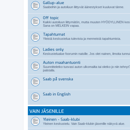
Gallup-alue
Saabeihin ja autoiluun liittyvät äänestykset kuuluvat tänne.
Off topic
Kaikki autoiluun liittymätön, mutta muuten HYÖDYLLINEN kes
Sana on MELKEIN vapaa.
Tapahtumat
Yleistä keskustelua tulevista ja menneistä tapahtumista.
Ladies only
Keskustelualue foorumin naisille. Jos olet nainen, ilmoita tunnuk
Auton maahantuonti
Suunnitteletko tuovasi auton ulkomailta tai oletko jo niin teh
palstalla.
Saab på svenska
Saab in English
VAIN JÄSENILLE
Yleinen - Saab-klubi
Yleinen keskustelu. Vain Saab-klubin jäsenille näkyvä alue.