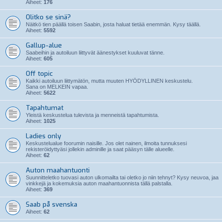
Aiheet:
176
Olitko se sinä?
Näitkö tien päällä toisen Saabin, josta haluat tietää enemmän. Kysy täällä.
Aiheet:
5592
Gallup-alue
Saabeihin ja autoiluun liittyvät äänestykset kuuluvat tänne.
Aiheet:
605
Off topic
Kaikki autoiluun liittymätön, mutta muuten HYÖDYLLINEN keskustelu.
Sana on MELKEIN vapaa.
Aiheet:
5622
Tapahtumat
Yleistä keskustelua tulevista ja menneistä tapahtumista.
Aiheet:
1025
Ladies only
Keskustelualue foorumin naisille. Jos olet nainen, ilmoita tunnuksesi
rekisteröidyttyäsi jollekin adminille ja saat pääsyn tälle alueelle.
Aiheet:
62
Auton maahantuonti
Suunnitteletko tuovasi auton ulkomailta tai oletko jo niin tehnyt? Kysy neuvoa, jaa
vinkkejä ja kokemuksia auton maahantuonnista tällä palstalla.
Aiheet:
369
Saab på svenska
Aiheet:
62