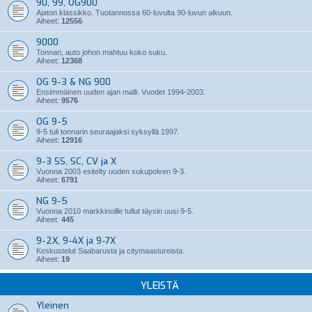
90, 99, OG900
Ajaton klassikko. Tuotannossa 60-luvulta 90-luvun alkuun.
Aiheet:
12556
9000
Tonnari, auto johon mahtuu koko suku.
Aiheet:
12368
OG 9-3 & NG 900
Ensimmäinen uuden ajan malli. Vuodet 1994-2003.
Aiheet:
9576
OG 9-5
9-5 tuli tonnarin seuraajaksi syksyllä 1997.
Aiheet:
12916
9-3 SS, SC, CV ja X
Vuonna 2003 esitelty uuden sukupolven 9-3.
Aiheet:
6791
NG 9-5
Vuonna 2010 markkinoille tullut täysin uusi 9-5.
Aiheet:
445
9-2X, 9-4X ja 9-7X
Keskustelut Saabarusta ja citymaastureista.
Aiheet:
19
YLEISTÄ
Yleinen