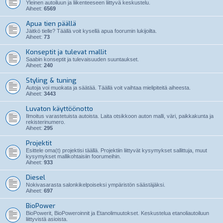
Yleinen autoiluun ja liikenteeseen liittyvä keskustelu.
Aiheet:
6569
Apua tien päällä
Jäitkö tielle? Täällä voit kysellä apua foorumin lukijoilta.
Aiheet:
73
Konseptit ja tulevat mallit
Saabin konseptit ja tulevaisuuden suuntaukset.
Aiheet:
240
Styling & tuning
Autoja voi muokata ja säätää. Täällä voit vaihtaa mielipiteitä aiheesta.
Aiheet:
3443
Luvaton käyttöönotto
Ilmoitus varastetuista autoista. Laita otsikkoon auton malli, väri, paikkakunta ja
rekisterinumero.
Aiheet:
295
Projektit
Esittele oma(t) projektisi täällä. Projektiin liittyvät kysymykset sallittuja, muut
kysymykset mallikohtaisiin foorumeihin.
Aiheet:
933
Diesel
Nokivasarasta salonkikelpoiseksi ympäristön säästäjäksi.
Aiheet:
697
BioPower
BioPowerit, BioPoweroinnit ja Etanolimuutokset. Keskustelua etanoliautoiluun
liittyvistä asioista.