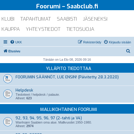
Foorumi – Saabclub.fi
KLUBI
TAPAHTUMAT
SAABISTI
JÄSENEKSI
KAUPPA
YHTEYSTIEDOT
TIETOSUOJA
UKK
Rekisteröidy
Kirjaudu sisään
E
Etusivu
t
Tänään on La Elo 08, 2026 09:16
s
YLLÄPITO TIEDOTTAA
i
FOORUMIN SÄÄNNÖT, LUE ENSIN! (Päivitetty 28.3.2020)
Helpdesk
Tiedotteet / helpdesk / palaute.
Aiheet:
623
MALLIKOHTAINEN FOORUMI
92, 93, 94, 95, 96, 97 (2-tahti ja V4)
Wanhojen Saabien oma alue. Mallivuodet 1950-1980.
Aiheet:
2974