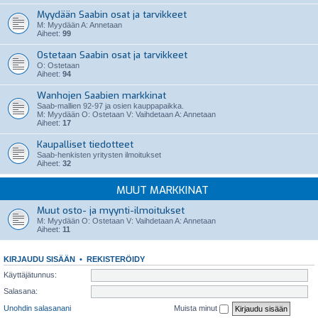
Myydään Saabin osat ja tarvikkeet
M: Myydään A: Annetaan
Aiheet:
99
Ostetaan Saabin osat ja tarvikkeet
O: Ostetaan
Aiheet:
94
Wanhojen Saabien markkinat
Saab-mallien 92-97 ja osien kauppapaikka.
M: Myydään O: Ostetaan V: Vaihdetaan A: Annetaan
Aiheet:
17
Kaupalliset tiedotteet
Saab-henkisten yritysten ilmoitukset
Aiheet:
32
MUUT MARKKINAT
Muut osto- ja myynti-ilmoitukset
M: Myydään O: Ostetaan V: Vaihdetaan A: Annetaan
Aiheet:
11
KIRJAUDU SISÄÄN
•
REKISTERÖIDY
Käyttäjätunnus:
Salasana:
Unohdin salasanani
Muista minut