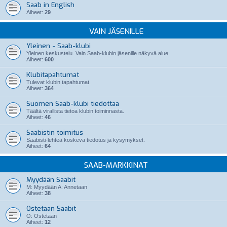
Saab in English
Aiheet:
29
VAIN JÄSENILLE
Yleinen - Saab-klubi
Yleinen keskustelu. Vain Saab-klubin jäsenille näkyvä alue.
Aiheet:
600
Klubitapahtumat
Tulevat klubin tapahtumat.
Aiheet:
364
Suomen Saab-klubi tiedottaa
Täältä virallista tietoa klubin toiminnasta.
Aiheet:
46
Saabistin toimitus
Saabisti-lehteä koskeva tiedotus ja kysymykset.
Aiheet:
64
SAAB-MARKKINAT
Myydään Saabit
M: Myydään A: Annetaan
Aiheet:
38
Ostetaan Saabit
O: Ostetaan
Aiheet:
12