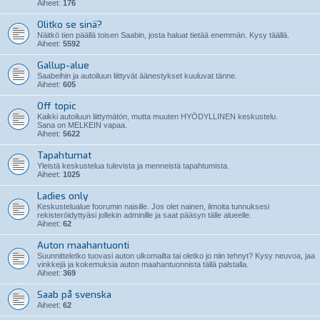
Aiheet:
176
Olitko se sinä?
Näitkö tien päällä toisen Saabin, josta haluat tietää enemmän. Kysy täällä.
Aiheet:
5592
Gallup-alue
Saabeihin ja autoiluun liittyvät äänestykset kuuluvat tänne.
Aiheet:
605
Off topic
Kaikki autoiluun liittymätön, mutta muuten HYÖDYLLINEN keskustelu.
Sana on MELKEIN vapaa.
Aiheet:
5622
Tapahtumat
Yleistä keskustelua tulevista ja menneistä tapahtumista.
Aiheet:
1025
Ladies only
Keskustelualue foorumin naisille. Jos olet nainen, ilmoita tunnuksesi
rekisteröidyttyäsi jollekin adminille ja saat pääsyn tälle alueelle.
Aiheet:
62
Auton maahantuonti
Suunnitteletko tuovasi auton ulkomailta tai oletko jo niin tehnyt? Kysy neuvoa, jaa
vinkkejä ja kokemuksia auton maahantuonnista tällä palstalla.
Aiheet:
369
Saab på svenska
Aiheet:
62