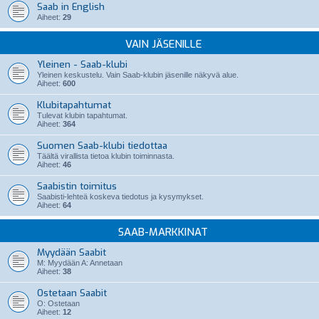
Saab in English
Aiheet:
29
VAIN JÄSENILLE
Yleinen - Saab-klubi
Yleinen keskustelu. Vain Saab-klubin jäsenille näkyvä alue.
Aiheet:
600
Klubitapahtumat
Tulevat klubin tapahtumat.
Aiheet:
364
Suomen Saab-klubi tiedottaa
Täältä virallista tietoa klubin toiminnasta.
Aiheet:
46
Saabistin toimitus
Saabisti-lehteä koskeva tiedotus ja kysymykset.
Aiheet:
64
SAAB-MARKKINAT
Myydään Saabit
M: Myydään A: Annetaan
Aiheet:
38
Ostetaan Saabit
O: Ostetaan
Aiheet:
12