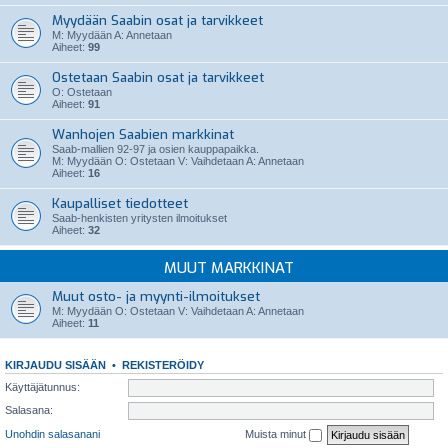
Myydään Saabin osat ja tarvikkeet
M: Myydään A: Annetaan
Aiheet:
99
Ostetaan Saabin osat ja tarvikkeet
O: Ostetaan
Aiheet:
91
Wanhojen Saabien markkinat
Saab-mallien 92-97 ja osien kauppapaikka.
M: Myydään O: Ostetaan V: Vaihdetaan A: Annetaan
Aiheet:
16
Kaupalliset tiedotteet
Saab-henkisten yritysten ilmoitukset
Aiheet:
32
MUUT MARKKINAT
Muut osto- ja myynti-ilmoitukset
M: Myydään O: Ostetaan V: Vaihdetaan A: Annetaan
Aiheet:
11
KIRJAUDU SISÄÄN
•
REKISTERÖIDY
Käyttäjätunnus:
Salasana:
Unohdin salasanani
Muista minut