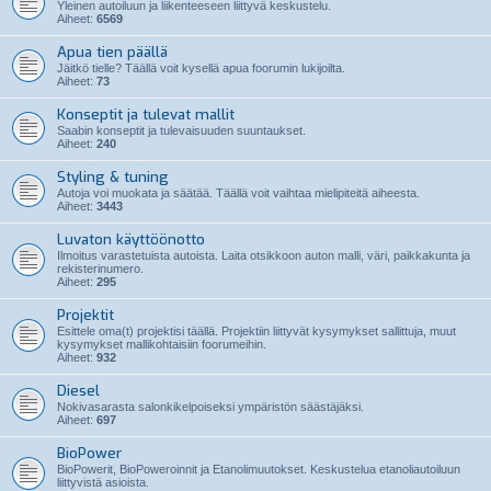
Yleinen autoiluun ja liikenteeseen liittyvä keskustelu.
Aiheet:
6569
Apua tien päällä
Jäitkö tielle? Täällä voit kysellä apua foorumin lukijoilta.
Aiheet:
73
Konseptit ja tulevat mallit
Saabin konseptit ja tulevaisuuden suuntaukset.
Aiheet:
240
Styling & tuning
Autoja voi muokata ja säätää. Täällä voit vaihtaa mielipiteitä aiheesta.
Aiheet:
3443
Luvaton käyttöönotto
Ilmoitus varastetuista autoista. Laita otsikkoon auton malli, väri, paikkakunta ja
rekisterinumero.
Aiheet:
295
Projektit
Esittele oma(t) projektisi täällä. Projektiin liittyvät kysymykset sallittuja, muut
kysymykset mallikohtaisiin foorumeihin.
Aiheet:
932
Diesel
Nokivasarasta salonkikelpoiseksi ympäristön säästäjäksi.
Aiheet:
697
BioPower
BioPowerit, BioPoweroinnit ja Etanolimuutokset. Keskustelua etanoliautoiluun
liittyvistä asioista.