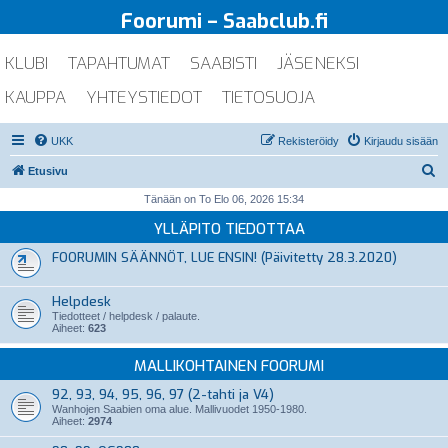
Foorumi – Saabclub.fi
KLUBI
TAPAHTUMAT
SAABISTI
JÄSENEKSI
KAUPPA
YHTEYSTIEDOT
TIETOSUOJA
UKK
Rekisteröidy
Kirjaudu sisään
E
Etusivu
t
Tänään on To Elo 06, 2026 15:34
s
YLLÄPITO TIEDOTTAA
i
FOORUMIN SÄÄNNÖT, LUE ENSIN! (Päivitetty 28.3.2020)
Helpdesk
Tiedotteet / helpdesk / palaute.
Aiheet:
623
MALLIKOHTAINEN FOORUMI
92, 93, 94, 95, 96, 97 (2-tahti ja V4)
Wanhojen Saabien oma alue. Mallivuodet 1950-1980.
Aiheet:
2974