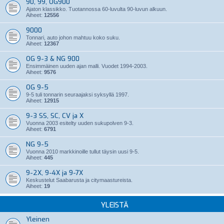
90, 99, OG900
Ajaton klassikko. Tuotannossa 60-luvulta 90-luvun alkuun.
Aiheet:
12556
9000
Tonnari, auto johon mahtuu koko suku.
Aiheet:
12367
OG 9-3 & NG 900
Ensimmäinen uuden ajan malli. Vuodet 1994-2003.
Aiheet:
9576
OG 9-5
9-5 tuli tonnarin seuraajaksi syksyllä 1997.
Aiheet:
12915
9-3 SS, SC, CV ja X
Vuonna 2003 esitelty uuden sukupolven 9-3.
Aiheet:
6791
NG 9-5
Vuonna 2010 markkinoille tullut täysin uusi 9-5.
Aiheet:
445
9-2X, 9-4X ja 9-7X
Keskustelut Saabarusta ja citymaastureista.
Aiheet:
19
YLEISTÄ
Yleinen