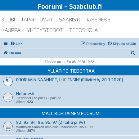
Foorumi – Saabclub.fi
KLUBI
TAPAHTUMAT
SAABISTI
JÄSENEKSI
KAUPPA
YHTEYSTIEDOT
TIETOSUOJA
UKK
Rekisteröidy
Kirjaudu sisään
E
Etusivu
t
Tänään on La Elo 08, 2026 10:58
s
YLLÄPITO TIEDOTTAA
i
FOORUMIN SÄÄNNÖT, LUE ENSIN! (Päivitetty 28.3.2020)
Helpdesk
Tiedotteet / helpdesk / palaute.
Aiheet:
623
MALLIKOHTAINEN FOORUMI
92, 93, 94, 95, 96, 97 (2-tahti ja V4)
Wanhojen Saabien oma alue. Mallivuodet 1950-1980.
Aiheet:
2974