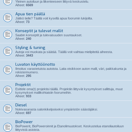
Yleinen autoiluun ja liikenteeseen liittyvä keskustelu.
Aiheet:
6569
Apua tien päällä
Jäitkö tielle? Täällä voit kysellä apua foorumin lukijoilta.
Aiheet:
73
Konseptit ja tulevat mallit
Saabin konseptit ja tulevaisuuden suuntaukset.
Aiheet:
240
Styling & tuning
Autoja voi muokata ja säätää. Täällä voit vaihtaa mielipiteitä aiheesta.
Aiheet:
3443
Luvaton käyttöönotto
Ilmoitus varastetuista autoista. Laita otsikkoon auton malli, väri, paikkakunta ja
rekisterinumero.
Aiheet:
295
Projektit
Esittele oma(t) projektisi täällä. Projektiin liittyvät kysymykset sallittuja, muut
kysymykset mallikohtaisiin foorumeihin.
Aiheet:
933
Diesel
Nokivasarasta salonkikelpoiseksi ympäristön säästäjäksi.
Aiheet:
697
BioPower
BioPowerit, BioPoweroinnit ja Etanolimuutokset. Keskustelua etanoliautoiluun
liittyvistä asioista.