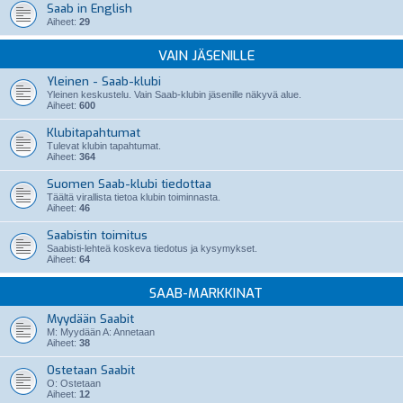
Saab in English
Aiheet:
29
VAIN JÄSENILLE
Yleinen - Saab-klubi
Yleinen keskustelu. Vain Saab-klubin jäsenille näkyvä alue.
Aiheet:
600
Klubitapahtumat
Tulevat klubin tapahtumat.
Aiheet:
364
Suomen Saab-klubi tiedottaa
Täältä virallista tietoa klubin toiminnasta.
Aiheet:
46
Saabistin toimitus
Saabisti-lehteä koskeva tiedotus ja kysymykset.
Aiheet:
64
SAAB-MARKKINAT
Myydään Saabit
M: Myydään A: Annetaan
Aiheet:
38
Ostetaan Saabit
O: Ostetaan
Aiheet:
12