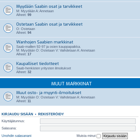
Myydään Saabin osat ja tarvikkeet
M: Myydään A: Annetaan
Aiheet:
99
Ostetaan Saabin osat ja tarvikkeet
O: Ostetaan
Aiheet:
94
Wanhojen Saabien markkinat
Saab-mallien 92-97 ja osien kauppapaikka.
M: Myydään O: Ostetaan V: Vaihdetaan A: Annetaan
Aiheet:
17
Kaupalliset tiedotteet
Saab-henkisten yritysten ilmoitukset
Aiheet:
32
MUUT MARKKINAT
Muut osto- ja myynti-ilmoitukset
M: Myydään O: Ostetaan V: Vaihdetaan A: Annetaan
Aiheet:
11
KIRJAUDU SISÄÄN
•
REKISTERÖIDY
Käyttäjätunnus:
Salasana:
Unohdin salasanani
Muista minut