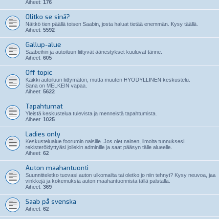
Aiheet:
176
Olitko se sinä?
Näitkö tien päällä toisen Saabin, josta haluat tietää enemmän. Kysy täällä.
Aiheet:
5592
Gallup-alue
Saabeihin ja autoiluun liittyvät äänestykset kuuluvat tänne.
Aiheet:
605
Off topic
Kaikki autoiluun liittymätön, mutta muuten HYÖDYLLINEN keskustelu.
Sana on MELKEIN vapaa.
Aiheet:
5622
Tapahtumat
Yleistä keskustelua tulevista ja menneistä tapahtumista.
Aiheet:
1025
Ladies only
Keskustelualue foorumin naisille. Jos olet nainen, ilmoita tunnuksesi
rekisteröidyttyäsi jollekin adminille ja saat pääsyn tälle alueelle.
Aiheet:
62
Auton maahantuonti
Suunnitteletko tuovasi auton ulkomailta tai oletko jo niin tehnyt? Kysy neuvoa, jaa
vinkkejä ja kokemuksia auton maahantuonnista tällä palstalla.
Aiheet:
369
Saab på svenska
Aiheet:
62