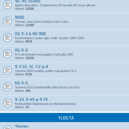
90, 99, OG900
Ajaton klassikko. Tuotannossa 60-luvulta 90-luvun alkuun.
Aiheet:
12556
9000
Tonnari, auto johon mahtuu koko suku.
Aiheet:
12368
OG 9-3 & NG 900
Ensimmäinen uuden ajan malli. Vuodet 1994-2003.
Aiheet:
9576
OG 9-5
9-5 tuli tonnarin seuraajaksi syksyllä 1997.
Aiheet:
12916
9-3 SS, SC, CV ja X
Vuonna 2003 esitelty uuden sukupolven 9-3.
Aiheet:
6791
NG 9-5
Vuonna 2010 markkinoille tullut täysin uusi 9-5.
Aiheet:
445
9-2X, 9-4X ja 9-7X
Keskustelut Saabarusta ja citymaastureista.
Aiheet:
19
YLEISTÄ
Yleinen