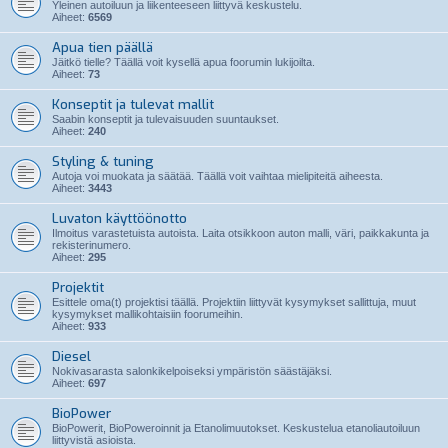
Yleinen autoiluun ja liikenteeseen liittyvä keskustelu.
Aiheet:
6569
Apua tien päällä
Jäitkö tielle? Täällä voit kysellä apua foorumin lukijoilta.
Aiheet:
73
Konseptit ja tulevat mallit
Saabin konseptit ja tulevaisuuden suuntaukset.
Aiheet:
240
Styling & tuning
Autoja voi muokata ja säätää. Täällä voit vaihtaa mielipiteitä aiheesta.
Aiheet:
3443
Luvaton käyttöönotto
Ilmoitus varastetuista autoista. Laita otsikkoon auton malli, väri, paikkakunta ja
rekisterinumero.
Aiheet:
295
Projektit
Esittele oma(t) projektisi täällä. Projektiin liittyvät kysymykset sallittuja, muut
kysymykset mallikohtaisiin foorumeihin.
Aiheet:
933
Diesel
Nokivasarasta salonkikelpoiseksi ympäristön säästäjäksi.
Aiheet:
697
BioPower
BioPowerit, BioPoweroinnit ja Etanolimuutokset. Keskustelua etanoliautoiluun
liittyvistä asioista.