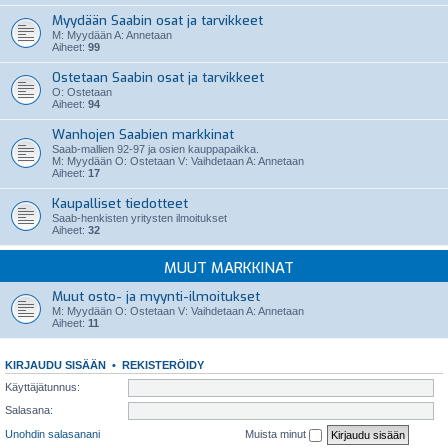
Myydään Saabin osat ja tarvikkeet
M: Myydään A: Annetaan
Aiheet:
99
Ostetaan Saabin osat ja tarvikkeet
O: Ostetaan
Aiheet:
94
Wanhojen Saabien markkinat
Saab-mallien 92-97 ja osien kauppapaikka.
M: Myydään O: Ostetaan V: Vaihdetaan A: Annetaan
Aiheet:
17
Kaupalliset tiedotteet
Saab-henkisten yritysten ilmoitukset
Aiheet:
32
MUUT MARKKINAT
Muut osto- ja myynti-ilmoitukset
M: Myydään O: Ostetaan V: Vaihdetaan A: Annetaan
Aiheet:
11
KIRJAUDU SISÄÄN
•
REKISTERÖIDY
Käyttäjätunnus:
Salasana:
Unohdin salasanani
Muista minut