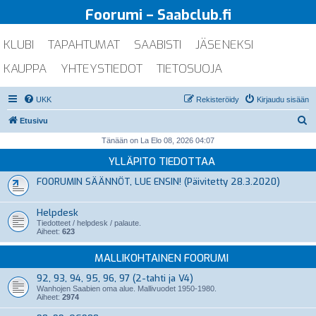
Foorumi – Saabclub.fi
KLUBI
TAPAHTUMAT
SAABISTI
JÄSENEKSI
KAUPPA
YHTEYSTIEDOT
TIETOSUOJA
UKK
Rekisteröidy
Kirjaudu sisään
E
Etusivu
t
Tänään on La Elo 08, 2026 04:07
s
YLLÄPITO TIEDOTTAA
i
FOORUMIN SÄÄNNÖT, LUE ENSIN! (Päivitetty 28.3.2020)
Helpdesk
Tiedotteet / helpdesk / palaute.
Aiheet:
623
MALLIKOHTAINEN FOORUMI
92, 93, 94, 95, 96, 97 (2-tahti ja V4)
Wanhojen Saabien oma alue. Mallivuodet 1950-1980.
Aiheet:
2974