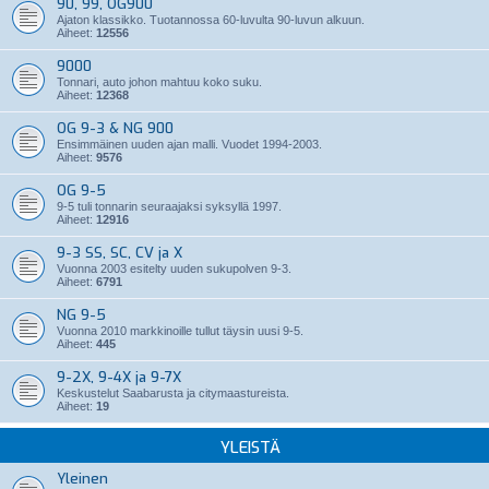
90, 99, OG900
Ajaton klassikko. Tuotannossa 60-luvulta 90-luvun alkuun.
Aiheet:
12556
9000
Tonnari, auto johon mahtuu koko suku.
Aiheet:
12368
OG 9-3 & NG 900
Ensimmäinen uuden ajan malli. Vuodet 1994-2003.
Aiheet:
9576
OG 9-5
9-5 tuli tonnarin seuraajaksi syksyllä 1997.
Aiheet:
12916
9-3 SS, SC, CV ja X
Vuonna 2003 esitelty uuden sukupolven 9-3.
Aiheet:
6791
NG 9-5
Vuonna 2010 markkinoille tullut täysin uusi 9-5.
Aiheet:
445
9-2X, 9-4X ja 9-7X
Keskustelut Saabarusta ja citymaastureista.
Aiheet:
19
YLEISTÄ
Yleinen