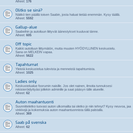
Aiheet:
176
Olitko se sinä?
Näitkö tien päällä toisen Saabin, josta haluat tietää enemmän. Kysy täällä.
Aiheet:
5592
Gallup-alue
Saabeihin ja autoiluun liittyvät äänestykset kuuluvat tänne.
Aiheet:
605
Off topic
Kaikki autoiluun liittymätön, mutta muuten HYÖDYLLINEN keskustelu.
Sana on MELKEIN vapaa.
Aiheet:
5622
Tapahtumat
Yleistä keskustelua tulevista ja menneistä tapahtumista.
Aiheet:
1025
Ladies only
Keskustelualue foorumin naisille. Jos olet nainen, ilmoita tunnuksesi
rekisteröidyttyäsi jollekin adminille ja saat pääsyn tälle alueelle.
Aiheet:
62
Auton maahantuonti
Suunnitteletko tuovasi auton ulkomailta tai oletko jo niin tehnyt? Kysy neuvoa, jaa
vinkkejä ja kokemuksia auton maahantuonnista tällä palstalla.
Aiheet:
369
Saab på svenska
Aiheet:
62