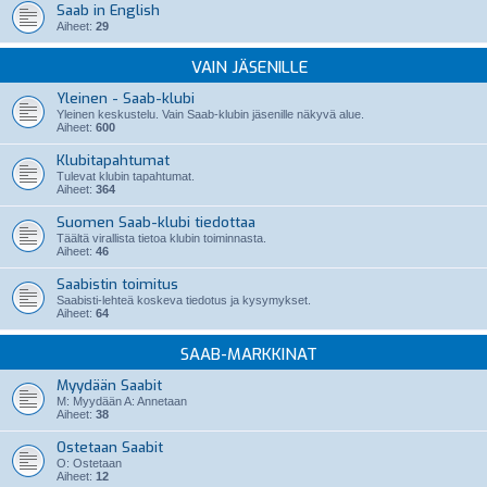
Saab in English
Aiheet:
29
VAIN JÄSENILLE
Yleinen - Saab-klubi
Yleinen keskustelu. Vain Saab-klubin jäsenille näkyvä alue.
Aiheet:
600
Klubitapahtumat
Tulevat klubin tapahtumat.
Aiheet:
364
Suomen Saab-klubi tiedottaa
Täältä virallista tietoa klubin toiminnasta.
Aiheet:
46
Saabistin toimitus
Saabisti-lehteä koskeva tiedotus ja kysymykset.
Aiheet:
64
SAAB-MARKKINAT
Myydään Saabit
M: Myydään A: Annetaan
Aiheet:
38
Ostetaan Saabit
O: Ostetaan
Aiheet:
12