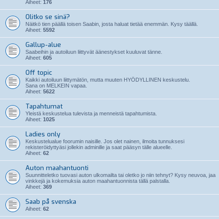
Aiheet:
176
Olitko se sinä?
Näitkö tien päällä toisen Saabin, josta haluat tietää enemmän. Kysy täällä.
Aiheet:
5592
Gallup-alue
Saabeihin ja autoiluun liittyvät äänestykset kuuluvat tänne.
Aiheet:
605
Off topic
Kaikki autoiluun liittymätön, mutta muuten HYÖDYLLINEN keskustelu.
Sana on MELKEIN vapaa.
Aiheet:
5622
Tapahtumat
Yleistä keskustelua tulevista ja menneistä tapahtumista.
Aiheet:
1025
Ladies only
Keskustelualue foorumin naisille. Jos olet nainen, ilmoita tunnuksesi
rekisteröidyttyäsi jollekin adminille ja saat pääsyn tälle alueelle.
Aiheet:
62
Auton maahantuonti
Suunnitteletko tuovasi auton ulkomailta tai oletko jo niin tehnyt? Kysy neuvoa, jaa
vinkkejä ja kokemuksia auton maahantuonnista tällä palstalla.
Aiheet:
369
Saab på svenska
Aiheet:
62