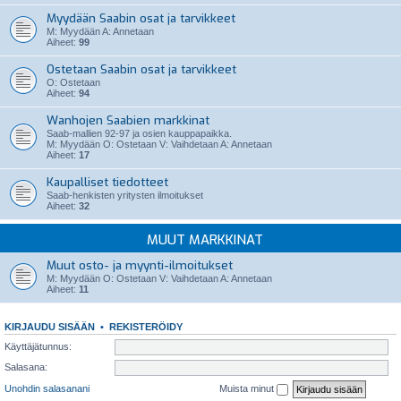
Myydään Saabin osat ja tarvikkeet
M: Myydään A: Annetaan
Aiheet:
99
Ostetaan Saabin osat ja tarvikkeet
O: Ostetaan
Aiheet:
94
Wanhojen Saabien markkinat
Saab-mallien 92-97 ja osien kauppapaikka.
M: Myydään O: Ostetaan V: Vaihdetaan A: Annetaan
Aiheet:
17
Kaupalliset tiedotteet
Saab-henkisten yritysten ilmoitukset
Aiheet:
32
MUUT MARKKINAT
Muut osto- ja myynti-ilmoitukset
M: Myydään O: Ostetaan V: Vaihdetaan A: Annetaan
Aiheet:
11
KIRJAUDU SISÄÄN
•
REKISTERÖIDY
Käyttäjätunnus:
Salasana:
Unohdin salasanani
Muista minut