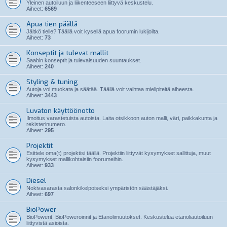
Yleinen autoiluun ja liikenteeseen liittyvä keskustelu.
Aiheet:
6569
Apua tien päällä
Jäitkö tielle? Täällä voit kysellä apua foorumin lukijoilta.
Aiheet:
73
Konseptit ja tulevat mallit
Saabin konseptit ja tulevaisuuden suuntaukset.
Aiheet:
240
Styling & tuning
Autoja voi muokata ja säätää. Täällä voit vaihtaa mielipiteitä aiheesta.
Aiheet:
3443
Luvaton käyttöönotto
Ilmoitus varastetuista autoista. Laita otsikkoon auton malli, väri, paikkakunta ja
rekisterinumero.
Aiheet:
295
Projektit
Esittele oma(t) projektisi täällä. Projektiin liittyvät kysymykset sallittuja, muut
kysymykset mallikohtaisiin foorumeihin.
Aiheet:
933
Diesel
Nokivasarasta salonkikelpoiseksi ympäristön säästäjäksi.
Aiheet:
697
BioPower
BioPowerit, BioPoweroinnit ja Etanolimuutokset. Keskustelua etanoliautoiluun
liittyvistä asioista.