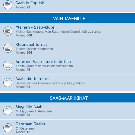
Saab in English
Aiheet:
29
VAIN JÄSENILLE
Yleinen - Saab-klubi
Yleinen keskustelu. Vain Saab-klubin jäsenille näkyvä alue.
Aiheet:
600
Klubitapahtumat
Tulevat klubin tapahtumat.
Aiheet:
364
Suomen Saab-klubi tiedottaa
Täältä virallista tietoa klubin toiminnasta.
Aiheet:
46
Saabistin toimitus
Saabisti-lehteä koskeva tiedotus ja kysymykset.
Aiheet:
64
SAAB-MARKKINAT
Myydään Saabit
M: Myydään A: Annetaan
Aiheet:
38
Ostetaan Saabit
O: Ostetaan
Aiheet:
12