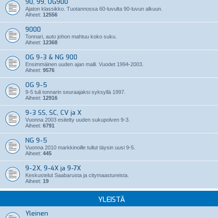
90, 99, OG900
Ajaton klassikko. Tuotannossa 60-luvulta 90-luvun alkuun.
Aiheet:
12556
9000
Tonnari, auto johon mahtuu koko suku.
Aiheet:
12368
OG 9-3 & NG 900
Ensimmäinen uuden ajan malli. Vuodet 1994-2003.
Aiheet:
9576
OG 9-5
9-5 tuli tonnarin seuraajaksi syksyllä 1997.
Aiheet:
12916
9-3 SS, SC, CV ja X
Vuonna 2003 esitelty uuden sukupolven 9-3.
Aiheet:
6791
NG 9-5
Vuonna 2010 markkinoille tullut täysin uusi 9-5.
Aiheet:
445
9-2X, 9-4X ja 9-7X
Keskustelut Saabarusta ja citymaastureista.
Aiheet:
19
YLEISTÄ
Yleinen