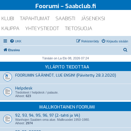
Foorumi – Saabclub.fi
KLUBI
TAPAHTUMAT
SAABISTI
JÄSENEKSI
KAUPPA
YHTEYSTIEDOT
TIETOSUOJA
UKK
Rekisteröidy
Kirjaudu sisään
E
Etusivu
t
Tänään on La Elo 08, 2026 07:24
s
YLLÄPITO TIEDOTTAA
i
FOORUMIN SÄÄNNÖT, LUE ENSIN! (Päivitetty 28.3.2020)
Helpdesk
Tiedotteet / helpdesk / palaute.
Aiheet:
623
MALLIKOHTAINEN FOORUMI
92, 93, 94, 95, 96, 97 (2-tahti ja V4)
Wanhojen Saabien oma alue. Mallivuodet 1950-1980.
Aiheet:
2974