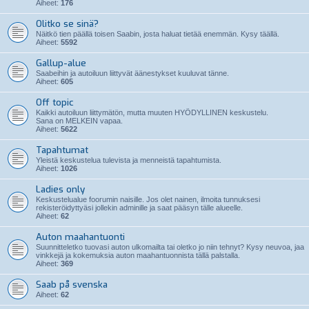
Aiheet:
176
Olitko se sinä?
Näitkö tien päällä toisen Saabin, josta haluat tietää enemmän. Kysy täällä.
Aiheet:
5592
Gallup-alue
Saabeihin ja autoiluun liittyvät äänestykset kuuluvat tänne.
Aiheet:
605
Off topic
Kaikki autoiluun liittymätön, mutta muuten HYÖDYLLINEN keskustelu.
Sana on MELKEIN vapaa.
Aiheet:
5622
Tapahtumat
Yleistä keskustelua tulevista ja menneistä tapahtumista.
Aiheet:
1026
Ladies only
Keskustelualue foorumin naisille. Jos olet nainen, ilmoita tunnuksesi
rekisteröidyttyäsi jollekin adminille ja saat pääsyn tälle alueelle.
Aiheet:
62
Auton maahantuonti
Suunnitteletko tuovasi auton ulkomailta tai oletko jo niin tehnyt? Kysy neuvoa, jaa
vinkkejä ja kokemuksia auton maahantuonnista tällä palstalla.
Aiheet:
369
Saab på svenska
Aiheet:
62