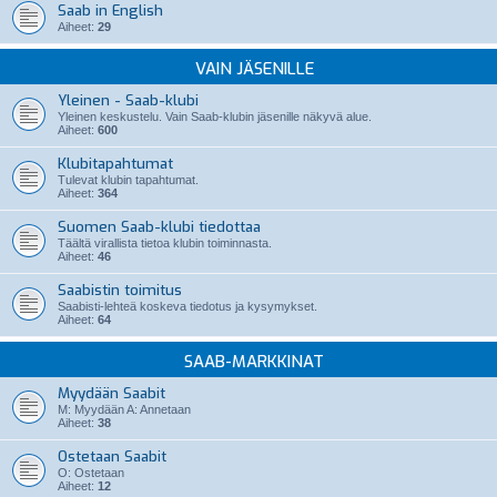
Saab in English
Aiheet:
29
VAIN JÄSENILLE
Yleinen - Saab-klubi
Yleinen keskustelu. Vain Saab-klubin jäsenille näkyvä alue.
Aiheet:
600
Klubitapahtumat
Tulevat klubin tapahtumat.
Aiheet:
364
Suomen Saab-klubi tiedottaa
Täältä virallista tietoa klubin toiminnasta.
Aiheet:
46
Saabistin toimitus
Saabisti-lehteä koskeva tiedotus ja kysymykset.
Aiheet:
64
SAAB-MARKKINAT
Myydään Saabit
M: Myydään A: Annetaan
Aiheet:
38
Ostetaan Saabit
O: Ostetaan
Aiheet:
12