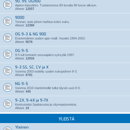
90, 99, OG900
Ajaton klassikko. Tuotannossa 60-luvulta 90-luvun alkuun.
Aiheet:
12557
9000
Tonnari, auto johon mahtuu koko suku.
Aiheet:
12368
OG 9-3 & NG 900
Ensimmäinen uuden ajan malli. Vuodet 1994-2003.
Aiheet:
9576
OG 9-5
9-5 tuli tonnarin seuraajaksi syksyllä 1997.
Aiheet:
12916
9-3 SS, SC, CV ja X
Vuonna 2003 esitelty uuden sukupolven 9-3.
Aiheet:
6791
NG 9-5
Vuonna 2010 markkinoille tullut täysin uusi 9-5.
Aiheet:
445
9-2X, 9-4X ja 9-7X
Keskustelut Saabarusta ja citymaastureista.
Aiheet:
19
YLEISTÄ
Yleinen