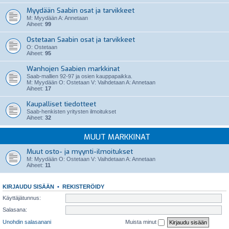
Myydään Saabin osat ja tarvikkeet
M: Myydään A: Annetaan
Aiheet:
99
Ostetaan Saabin osat ja tarvikkeet
O: Ostetaan
Aiheet:
95
Wanhojen Saabien markkinat
Saab-mallien 92-97 ja osien kauppapaikka.
M: Myydään O: Ostetaan V: Vaihdetaan A: Annetaan
Aiheet:
17
Kaupalliset tiedotteet
Saab-henkisten yritysten ilmoitukset
Aiheet:
32
MUUT MARKKINAT
Muut osto- ja myynti-ilmoitukset
M: Myydään O: Ostetaan V: Vaihdetaan A: Annetaan
Aiheet:
11
KIRJAUDU SISÄÄN
•
REKISTERÖIDY
Käyttäjätunnus:
Salasana:
Unohdin salasanani
Muista minut