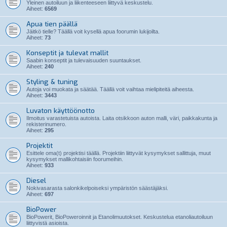
Yleinen autoiluun ja liikenteeseen liittyvä keskustelu.
Aiheet:
6569
Apua tien päällä
Jäitkö tielle? Täällä voit kysellä apua foorumin lukijoilta.
Aiheet:
73
Konseptit ja tulevat mallit
Saabin konseptit ja tulevaisuuden suuntaukset.
Aiheet:
240
Styling & tuning
Autoja voi muokata ja säätää. Täällä voit vaihtaa mielipiteitä aiheesta.
Aiheet:
3443
Luvaton käyttöönotto
Ilmoitus varastetuista autoista. Laita otsikkoon auton malli, väri, paikkakunta ja
rekisterinumero.
Aiheet:
295
Projektit
Esittele oma(t) projektisi täällä. Projektiin liittyvät kysymykset sallittuja, muut
kysymykset mallikohtaisiin foorumeihin.
Aiheet:
933
Diesel
Nokivasarasta salonkikelpoiseksi ympäristön säästäjäksi.
Aiheet:
697
BioPower
BioPowerit, BioPoweroinnit ja Etanolimuutokset. Keskustelua etanoliautoiluun
liittyvistä asioista.