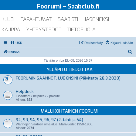
Foorumi – Saabclub.fi
KLUBI
TAPAHTUMAT
SAABISTI
JÄSENEKSI
KAUPPA
YHTEYSTIEDOT
TIETOSUOJA
UKK
Rekisteröidy
Kirjaudu sisään
E
Etusivu
t
Tänään on La Elo 08, 2026 15:57
s
YLLÄPITO TIEDOTTAA
i
FOORUMIN SÄÄNNÖT, LUE ENSIN! (Päivitetty 28.3.2020)
Helpdesk
Tiedotteet / helpdesk / palaute.
Aiheet:
623
MALLIKOHTAINEN FOORUMI
92, 93, 94, 95, 96, 97 (2-tahti ja V4)
Wanhojen Saabien oma alue. Mallivuodet 1950-1980.
Aiheet:
2974