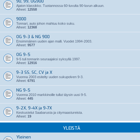
90, 99, OG900
Ajaton klassikko. Tuotannossa 60-luvulta 90-luvun alkuun.
Aiheet:
12558
9000
Tonnari, auto johon mahtuu koko suku.
Aiheet:
12368
OG 9-3 & NG 900
Ensimmäinen uuden ajan malli. Vuodet 1994-2003.
Aiheet:
9577
OG 9-5
9-5 tuli tonnarin seuraajaksi syksyllä 1997.
Aiheet:
12916
9-3 SS, SC, CV ja X
Vuonna 2003 esitelty uuden sukupolven 9-3.
Aiheet:
6791
NG 9-5
Vuonna 2010 markkinoille tullut täysin uusi 9-5.
Aiheet:
445
9-2X, 9-4X ja 9-7X
Keskustelut Saabarusta ja citymaastureista.
Aiheet:
19
YLEISTÄ
Yleinen