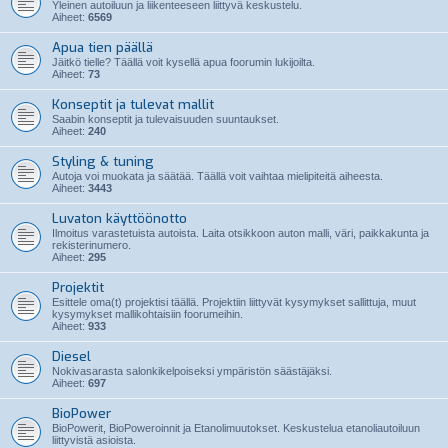
Yleinen autoiluun ja liikenteeseen liittyvä keskustelu.
Aiheet:
6569
Apua tien päällä
Jäitkö tielle? Täällä voit kysellä apua foorumin lukijoilta.
Aiheet:
73
Konseptit ja tulevat mallit
Saabin konseptit ja tulevaisuuden suuntaukset.
Aiheet:
240
Styling & tuning
Autoja voi muokata ja säätää. Täällä voit vaihtaa mielipiteitä aiheesta.
Aiheet:
3443
Luvaton käyttöönotto
Ilmoitus varastetuista autoista. Laita otsikkoon auton malli, väri, paikkakunta ja
rekisterinumero.
Aiheet:
295
Projektit
Esittele oma(t) projektisi täällä. Projektiin liittyvät kysymykset sallittuja, muut
kysymykset mallikohtaisiin foorumeihin.
Aiheet:
933
Diesel
Nokivasarasta salonkikelpoiseksi ympäristön säästäjäksi.
Aiheet:
697
BioPower
BioPowerit, BioPoweroinnit ja Etanolimuutokset. Keskustelua etanoliautoiluun
liittyvistä asioista.