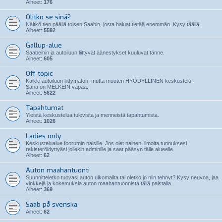
Aiheet:
176
Olitko se sinä?
Näitkö tien päällä toisen Saabin, josta haluat tietää enemmän. Kysy täällä.
Aiheet:
5592
Gallup-alue
Saabeihin ja autoiluun liittyvät äänestykset kuuluvat tänne.
Aiheet:
605
Off topic
Kaikki autoiluun liittymätön, mutta muuten HYÖDYLLINEN keskustelu.
Sana on MELKEIN vapaa.
Aiheet:
5622
Tapahtumat
Yleistä keskustelua tulevista ja menneistä tapahtumista.
Aiheet:
1026
Ladies only
Keskustelualue foorumin naisille. Jos olet nainen, ilmoita tunnuksesi
rekisteröidyttyäsi jollekin adminille ja saat pääsyn tälle alueelle.
Aiheet:
62
Auton maahantuonti
Suunnitteletko tuovasi auton ulkomailta tai oletko jo niin tehnyt? Kysy neuvoa, jaa
vinkkejä ja kokemuksia auton maahantuonnista tällä palstalla.
Aiheet:
369
Saab på svenska
Aiheet:
62