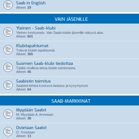
Saab in English
Aiheet:
29
VAIN JÄSENILLE
Yleinen - Saab-klubi
Yleinen keskustelu. Vain Saab-klubin jäsenille näkyvä alue.
Aiheet:
601
Klubitapahtumat
Tulevat klubin tapahtumat.
Aiheet:
365
Suomen Saab-klubi tiedottaa
Täältä virallista tietoa klubin toiminnasta.
Aiheet:
46
Saabistin toimitus
Saabisti-lehteä koskeva tiedotus ja kysymykset.
Aiheet:
64
SAAB-MARKKINAT
Myydään Saabit
M: Myydään A: Annetaan
Aiheet:
38
Ostetaan Saabit
O: Ostetaan
Aiheet:
13