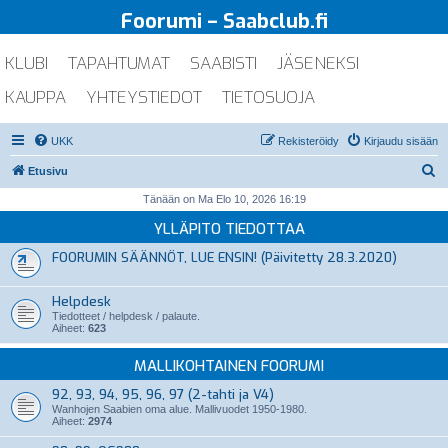
Foorumi – Saabclub.fi
KLUBI
TAPAHTUMAT
SAABISTI
JÄSENEKSI
KAUPPA
YHTEYSTIEDOT
TIETOSUOJA
UKK
Rekisteröidy
Kirjaudu sisään
E
Etusivu
t
Tänään on Ma Elo 10, 2026 16:19
s
YLLÄPITO TIEDOTTAA
i
FOORUMIN SÄÄNNÖT, LUE ENSIN! (Päivitetty 28.3.2020)
Helpdesk
Tiedotteet / helpdesk / palaute.
Aiheet:
623
MALLIKOHTAINEN FOORUMI
92, 93, 94, 95, 96, 97 (2-tahti ja V4)
Wanhojen Saabien oma alue. Mallivuodet 1950-1980.
Aiheet:
2974