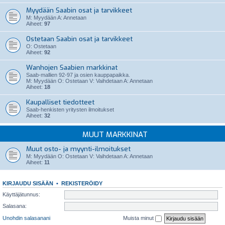
Myydään Saabin osat ja tarvikkeet
M: Myydään A: Annetaan
Aiheet:
97
Ostetaan Saabin osat ja tarvikkeet
O: Ostetaan
Aiheet:
92
Wanhojen Saabien markkinat
Saab-mallien 92-97 ja osien kauppapaikka.
M: Myydään O: Ostetaan V: Vaihdetaan A: Annetaan
Aiheet:
18
Kaupalliset tiedotteet
Saab-henkisten yritysten ilmoitukset
Aiheet:
32
MUUT MARKKINAT
Muut osto- ja myynti-ilmoitukset
M: Myydään O: Ostetaan V: Vaihdetaan A: Annetaan
Aiheet:
11
KIRJAUDU SISÄÄN
•
REKISTERÖIDY
Käyttäjätunnus:
Salasana:
Unohdin salasanani
Muista minut