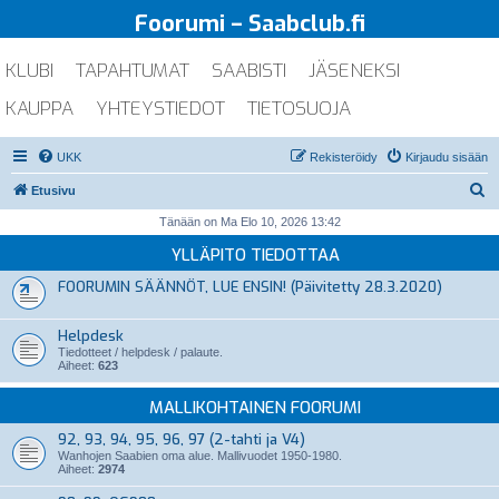
Foorumi – Saabclub.fi
KLUBI
TAPAHTUMAT
SAABISTI
JÄSENEKSI
KAUPPA
YHTEYSTIEDOT
TIETOSUOJA
UKK
Rekisteröidy
Kirjaudu sisään
E
Etusivu
t
Tänään on Ma Elo 10, 2026 13:42
s
YLLÄPITO TIEDOTTAA
i
FOORUMIN SÄÄNNÖT, LUE ENSIN! (Päivitetty 28.3.2020)
Helpdesk
Tiedotteet / helpdesk / palaute.
Aiheet:
623
MALLIKOHTAINEN FOORUMI
92, 93, 94, 95, 96, 97 (2-tahti ja V4)
Wanhojen Saabien oma alue. Mallivuodet 1950-1980.
Aiheet:
2974