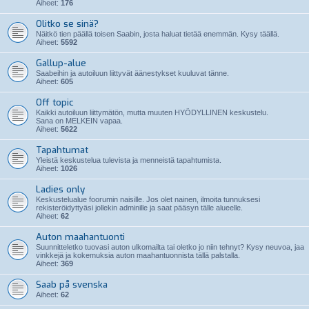
Aiheet:
176
Olitko se sinä?
Näitkö tien päällä toisen Saabin, josta haluat tietää enemmän. Kysy täällä.
Aiheet:
5592
Gallup-alue
Saabeihin ja autoiluun liittyvät äänestykset kuuluvat tänne.
Aiheet:
605
Off topic
Kaikki autoiluun liittymätön, mutta muuten HYÖDYLLINEN keskustelu.
Sana on MELKEIN vapaa.
Aiheet:
5622
Tapahtumat
Yleistä keskustelua tulevista ja menneistä tapahtumista.
Aiheet:
1026
Ladies only
Keskustelualue foorumin naisille. Jos olet nainen, ilmoita tunnuksesi
rekisteröidyttyäsi jollekin adminille ja saat pääsyn tälle alueelle.
Aiheet:
62
Auton maahantuonti
Suunnitteletko tuovasi auton ulkomailta tai oletko jo niin tehnyt? Kysy neuvoa, jaa
vinkkejä ja kokemuksia auton maahantuonnista tällä palstalla.
Aiheet:
369
Saab på svenska
Aiheet:
62