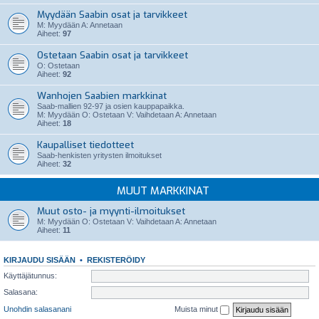
Myydään Saabin osat ja tarvikkeet
M: Myydään A: Annetaan
Aiheet:
97
Ostetaan Saabin osat ja tarvikkeet
O: Ostetaan
Aiheet:
92
Wanhojen Saabien markkinat
Saab-mallien 92-97 ja osien kauppapaikka.
M: Myydään O: Ostetaan V: Vaihdetaan A: Annetaan
Aiheet:
18
Kaupalliset tiedotteet
Saab-henkisten yritysten ilmoitukset
Aiheet:
32
MUUT MARKKINAT
Muut osto- ja myynti-ilmoitukset
M: Myydään O: Ostetaan V: Vaihdetaan A: Annetaan
Aiheet:
11
KIRJAUDU SISÄÄN
•
REKISTERÖIDY
Käyttäjätunnus:
Salasana:
Unohdin salasanani
Muista minut