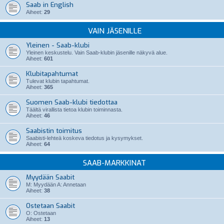
Saab in English
Aiheet:
29
VAIN JÄSENILLE
Yleinen - Saab-klubi
Yleinen keskustelu. Vain Saab-klubin jäsenille näkyvä alue.
Aiheet:
601
Klubitapahtumat
Tulevat klubin tapahtumat.
Aiheet:
365
Suomen Saab-klubi tiedottaa
Täältä virallista tietoa klubin toiminnasta.
Aiheet:
46
Saabistin toimitus
Saabisti-lehteä koskeva tiedotus ja kysymykset.
Aiheet:
64
SAAB-MARKKINAT
Myydään Saabit
M: Myydään A: Annetaan
Aiheet:
38
Ostetaan Saabit
O: Ostetaan
Aiheet:
13