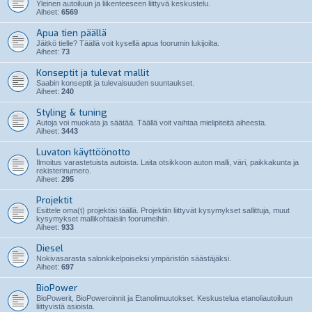
Yleinen autoiluun ja liikenteeseen liittyvä keskustelu.
Aiheet:
6569
Apua tien päällä
Jäitkö tielle? Täällä voit kysellä apua foorumin lukijoilta.
Aiheet:
73
Konseptit ja tulevat mallit
Saabin konseptit ja tulevaisuuden suuntaukset.
Aiheet:
240
Styling & tuning
Autoja voi muokata ja säätää. Täällä voit vaihtaa mielipiteitä aiheesta.
Aiheet:
3443
Luvaton käyttöönotto
Ilmoitus varastetuista autoista. Laita otsikkoon auton malli, väri, paikkakunta ja
rekisterinumero.
Aiheet:
295
Projektit
Esittele oma(t) projektisi täällä. Projektiin liittyvät kysymykset sallittuja, muut
kysymykset mallikohtaisiin foorumeihin.
Aiheet:
933
Diesel
Nokivasarasta salonkikelpoiseksi ympäristön säästäjäksi.
Aiheet:
697
BioPower
BioPowerit, BioPoweroinnit ja Etanolimuutokset. Keskustelua etanoliautoiluun
liittyvistä asioista.