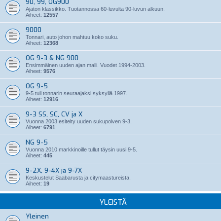
90, 99, OG900
Ajaton klassikko. Tuotannossa 60-luvulta 90-luvun alkuun.
Aiheet:
12557
9000
Tonnari, auto johon mahtuu koko suku.
Aiheet:
12368
OG 9-3 & NG 900
Ensimmäinen uuden ajan malli. Vuodet 1994-2003.
Aiheet:
9576
OG 9-5
9-5 tuli tonnarin seuraajaksi syksyllä 1997.
Aiheet:
12916
9-3 SS, SC, CV ja X
Vuonna 2003 esitelty uuden sukupolven 9-3.
Aiheet:
6791
NG 9-5
Vuonna 2010 markkinoille tullut täysin uusi 9-5.
Aiheet:
445
9-2X, 9-4X ja 9-7X
Keskustelut Saabarusta ja citymaastureista.
Aiheet:
19
YLEISTÄ
Yleinen