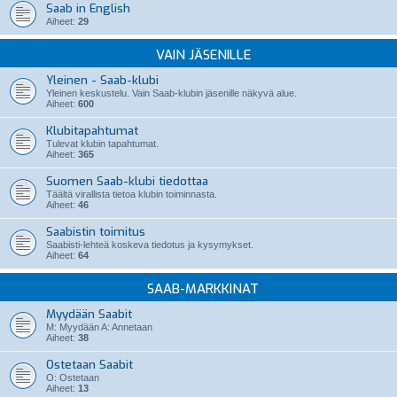
Saab in English
Aiheet:
29
VAIN JÄSENILLE
Yleinen - Saab-klubi
Yleinen keskustelu. Vain Saab-klubin jäsenille näkyvä alue.
Aiheet:
600
Klubitapahtumat
Tulevat klubin tapahtumat.
Aiheet:
365
Suomen Saab-klubi tiedottaa
Täältä virallista tietoa klubin toiminnasta.
Aiheet:
46
Saabistin toimitus
Saabisti-lehteä koskeva tiedotus ja kysymykset.
Aiheet:
64
SAAB-MARKKINAT
Myydään Saabit
M: Myydään A: Annetaan
Aiheet:
38
Ostetaan Saabit
O: Ostetaan
Aiheet:
13