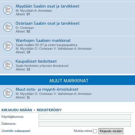
Myydään Saabin osat ja tarvikkeet
M: Myydään A: Annetaan
Aiheet:
97
Ostetaan Saabin osat ja tarvikkeet
O: Ostetaan
Aiheet:
92
Wanhojen Saabien markkinat
Saab-mallien 92-97 ja osien kauppapaikka.
M: Myydään O: Ostetaan V: Vaihdetaan A: Annetaan
Aiheet:
18
Kaupalliset tiedotteet
Saab-henkisten yritysten ilmoitukset
Aiheet:
32
MUUT MARKKINAT
Muut osto- ja myynti-ilmoitukset
M: Myydään O: Ostetaan V: Vaihdetaan A: Annetaan
Aiheet:
11
KIRJAUDU SISÄÄN
•
REKISTERÖIDY
Käyttäjätunnus:
Salasana:
Unohdin salasanani
Muista minut