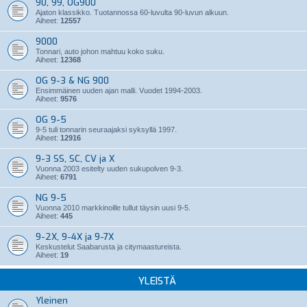
90, 99, OG900
Ajaton klassikko. Tuotannossa 60-luvulta 90-luvun alkuun.
Aiheet:
12557
9000
Tonnari, auto johon mahtuu koko suku.
Aiheet:
12368
OG 9-3 & NG 900
Ensimmäinen uuden ajan malli. Vuodet 1994-2003.
Aiheet:
9576
OG 9-5
9-5 tuli tonnarin seuraajaksi syksyllä 1997.
Aiheet:
12916
9-3 SS, SC, CV ja X
Vuonna 2003 esitelty uuden sukupolven 9-3.
Aiheet:
6791
NG 9-5
Vuonna 2010 markkinoille tullut täysin uusi 9-5.
Aiheet:
445
9-2X, 9-4X ja 9-7X
Keskustelut Saabarusta ja citymaastureista.
Aiheet:
19
YLEISTÄ
Yleinen