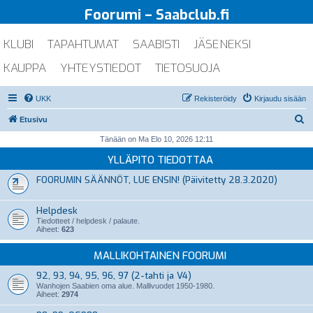
Foorumi – Saabclub.fi
KLUBI
TAPAHTUMAT
SAABISTI
JÄSENEKSI
KAUPPA
YHTEYSTIEDOT
TIETOSUOJA
UKK
Rekisteröidy
Kirjaudu sisään
E
Etusivu
t
Tänään on Ma Elo 10, 2026 12:11
s
YLLÄPITO TIEDOTTAA
i
FOORUMIN SÄÄNNÖT, LUE ENSIN! (Päivitetty 28.3.2020)
Helpdesk
Tiedotteet / helpdesk / palaute.
Aiheet:
623
MALLIKOHTAINEN FOORUMI
92, 93, 94, 95, 96, 97 (2-tahti ja V4)
Wanhojen Saabien oma alue. Mallivuodet 1950-1980.
Aiheet:
2974