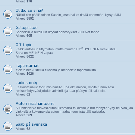
Aiheet:
176
Olitko se sinä?
Näitkö tien päällä toisen Saabin, josta haluat tietää enemmän. Kysy täällä.
Aiheet:
5592
Gallup-alue
Saabeihin ja autoiluun liittyvät äänestykset kuuluvat tänne.
Aiheet:
605
Off topic
Kaikki autoiluun liittymätön, mutta muuten HYÖDYLLINEN keskustelu.
Sana on MELKEIN vapaa.
Aiheet:
5622
Tapahtumat
Yleistä keskustelua tulevista ja menneistä tapahtumista.
Aiheet:
1026
Ladies only
Keskustelualue foorumin naisille. Jos olet nainen, ilmoita tunnuksesi
rekisteröidyttyäsi jollekin adminille ja saat pääsyn tälle alueelle.
Aiheet:
62
Auton maahantuonti
Suunnitteletko tuovasi auton ulkomailta tai oletko jo niin tehnyt? Kysy neuvoa, jaa
vinkkejä ja kokemuksia auton maahantuonnista tällä palstalla.
Aiheet:
369
Saab på svenska
Aiheet:
62