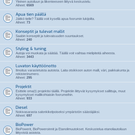
Yleinen autoiluun ja liikenteeseen liittyvä keskustelu.
Aiheet:
6569
Apua tien päällä
Jäitkö tielle? Täällä voit kysellä apua foorumin lukijoilta.
Aiheet:
73
Konseptit ja tulevat mallit
Saabin konseptit ja tulevaisuuden suuntaukset.
Aiheet:
240
Styling & tuning
Autoja voi muokata ja säätää. Täällä voit vaihtaa mielipiteitä aiheesta.
Aiheet:
3443
Luvaton käyttöönotto
Ilmoitus varastetuista autoista. Laita otsikkoon auton malli, väri, paikkakunta ja
rekisterinumero.
Aiheet:
295
Projektit
Esittele oma(t) projektisi täällä. Projektiin liittyvät kysymykset sallittuja, muut
kysymykset mallikohtaisiin foorumeihin.
Aiheet:
933
Diesel
Nokivasarasta salonkikelpoiseksi ympäristön säästäjäksi.
Aiheet:
697
BioPower
BioPowerit, BioPoweroinnit ja Etanolimuutokset. Keskustelua etanoliautoiluun
liittyvistä asioista.