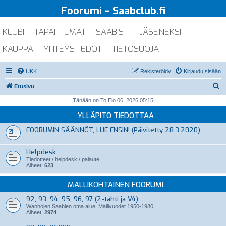
Foorumi – Saabclub.fi
KLUBI
TAPAHTUMAT
SAABISTI
JÄSENEKSI
KAUPPA
YHTEYSTIEDOT
TIETOSUOJA
UKK
Rekisteröidy
Kirjaudu sisään
E
Etusivu
t
Tänään on To Elo 06, 2026 05:15
s
YLLÄPITO TIEDOTTAA
i
FOORUMIN SÄÄNNÖT, LUE ENSIN! (Päivitetty 28.3.2020)
Helpdesk
Tiedotteet / helpdesk / palaute.
Aiheet:
623
MALLIKOHTAINEN FOORUMI
92, 93, 94, 95, 96, 97 (2-tahti ja V4)
Wanhojen Saabien oma alue. Mallivuodet 1950-1980.
Aiheet:
2974