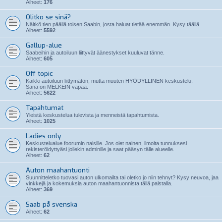
Aiheet:
176
Olitko se sinä?
Näitkö tien päällä toisen Saabin, josta haluat tietää enemmän. Kysy täällä.
Aiheet:
5592
Gallup-alue
Saabeihin ja autoiluun liittyvät äänestykset kuuluvat tänne.
Aiheet:
605
Off topic
Kaikki autoiluun liittymätön, mutta muuten HYÖDYLLINEN keskustelu.
Sana on MELKEIN vapaa.
Aiheet:
5622
Tapahtumat
Yleistä keskustelua tulevista ja menneistä tapahtumista.
Aiheet:
1025
Ladies only
Keskustelualue foorumin naisille. Jos olet nainen, ilmoita tunnuksesi
rekisteröidyttyäsi jollekin adminille ja saat pääsyn tälle alueelle.
Aiheet:
62
Auton maahantuonti
Suunnitteletko tuovasi auton ulkomailta tai oletko jo niin tehnyt? Kysy neuvoa, jaa
vinkkejä ja kokemuksia auton maahantuonnista tällä palstalla.
Aiheet:
369
Saab på svenska
Aiheet:
62