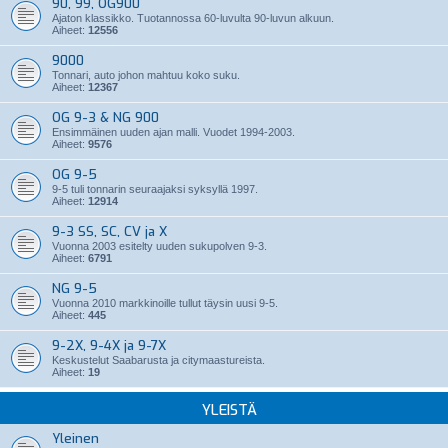
90, 99, OG900
Ajaton klassikko. Tuotannossa 60-luvulta 90-luvun alkuun.
Aiheet:
12556
9000
Tonnari, auto johon mahtuu koko suku.
Aiheet:
12367
OG 9-3 & NG 900
Ensimmäinen uuden ajan malli. Vuodet 1994-2003.
Aiheet:
9576
OG 9-5
9-5 tuli tonnarin seuraajaksi syksyllä 1997.
Aiheet:
12914
9-3 SS, SC, CV ja X
Vuonna 2003 esitelty uuden sukupolven 9-3.
Aiheet:
6791
NG 9-5
Vuonna 2010 markkinoille tullut täysin uusi 9-5.
Aiheet:
445
9-2X, 9-4X ja 9-7X
Keskustelut Saabarusta ja citymaastureista.
Aiheet:
19
YLEISTÄ
Yleinen