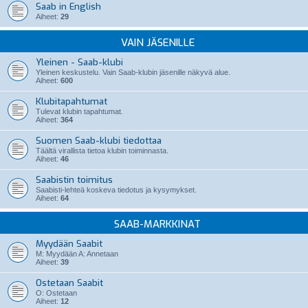
Saab in English
Aiheet:
29
VAIN JÄSENILLE
Yleinen - Saab-klubi
Yleinen keskustelu. Vain Saab-klubin jäsenille näkyvä alue.
Aiheet:
600
Klubitapahtumat
Tulevat klubin tapahtumat.
Aiheet:
364
Suomen Saab-klubi tiedottaa
Täältä virallista tietoa klubin toiminnasta.
Aiheet:
46
Saabistin toimitus
Saabisti-lehteä koskeva tiedotus ja kysymykset.
Aiheet:
64
SAAB-MARKKINAT
Myydään Saabit
M: Myydään A: Annetaan
Aiheet:
39
Ostetaan Saabit
O: Ostetaan
Aiheet:
12