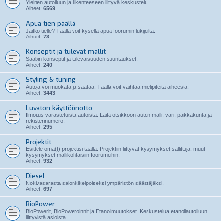
Yleinen autoiluun ja liikenteeseen liittyvä keskustelu.
Aiheet:
6569
Apua tien päällä
Jäitkö tielle? Täällä voit kysellä apua foorumin lukijoilta.
Aiheet:
73
Konseptit ja tulevat mallit
Saabin konseptit ja tulevaisuuden suuntaukset.
Aiheet:
240
Styling & tuning
Autoja voi muokata ja säätää. Täällä voit vaihtaa mielipiteitä aiheesta.
Aiheet:
3443
Luvaton käyttöönotto
Ilmoitus varastetuista autoista. Laita otsikkoon auton malli, väri, paikkakunta ja
rekisterinumero.
Aiheet:
295
Projektit
Esittele oma(t) projektisi täällä. Projektiin liittyvät kysymykset sallittuja, muut
kysymykset mallikohtaisiin foorumeihin.
Aiheet:
932
Diesel
Nokivasarasta salonkikelpoiseksi ympäristön säästäjäksi.
Aiheet:
697
BioPower
BioPowerit, BioPoweroinnit ja Etanolimuutokset. Keskustelua etanoliautoiluun
liittyvistä asioista.