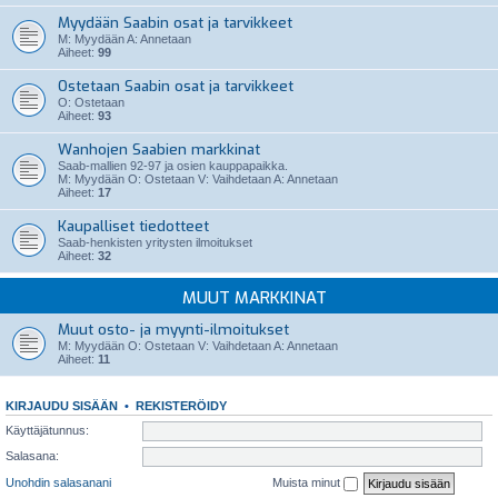
Myydään Saabin osat ja tarvikkeet
M: Myydään A: Annetaan
Aiheet:
99
Ostetaan Saabin osat ja tarvikkeet
O: Ostetaan
Aiheet:
93
Wanhojen Saabien markkinat
Saab-mallien 92-97 ja osien kauppapaikka.
M: Myydään O: Ostetaan V: Vaihdetaan A: Annetaan
Aiheet:
17
Kaupalliset tiedotteet
Saab-henkisten yritysten ilmoitukset
Aiheet:
32
MUUT MARKKINAT
Muut osto- ja myynti-ilmoitukset
M: Myydään O: Ostetaan V: Vaihdetaan A: Annetaan
Aiheet:
11
KIRJAUDU SISÄÄN
•
REKISTERÖIDY
Käyttäjätunnus:
Salasana:
Unohdin salasanani
Muista minut