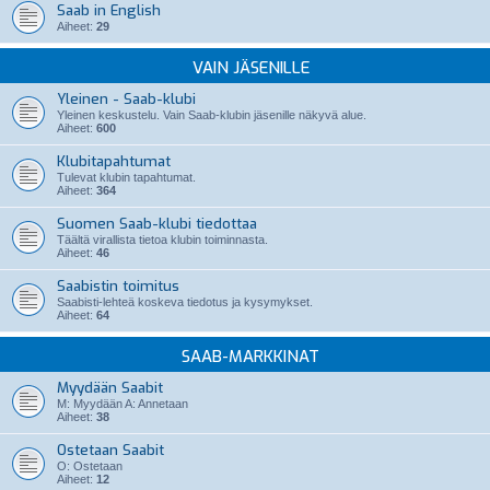
Saab in English
Aiheet:
29
VAIN JÄSENILLE
Yleinen - Saab-klubi
Yleinen keskustelu. Vain Saab-klubin jäsenille näkyvä alue.
Aiheet:
600
Klubitapahtumat
Tulevat klubin tapahtumat.
Aiheet:
364
Suomen Saab-klubi tiedottaa
Täältä virallista tietoa klubin toiminnasta.
Aiheet:
46
Saabistin toimitus
Saabisti-lehteä koskeva tiedotus ja kysymykset.
Aiheet:
64
SAAB-MARKKINAT
Myydään Saabit
M: Myydään A: Annetaan
Aiheet:
38
Ostetaan Saabit
O: Ostetaan
Aiheet:
12