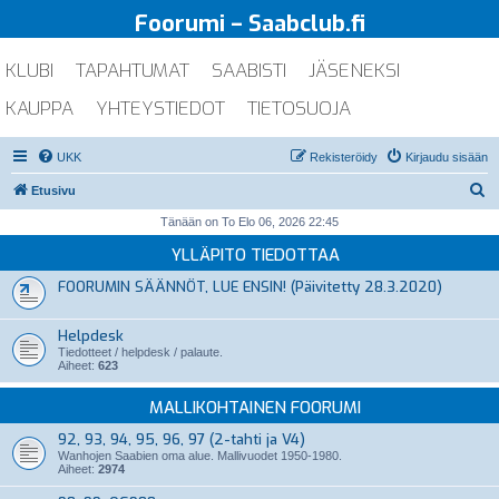
Foorumi – Saabclub.fi
KLUBI
TAPAHTUMAT
SAABISTI
JÄSENEKSI
KAUPPA
YHTEYSTIEDOT
TIETOSUOJA
UKK
Rekisteröidy
Kirjaudu sisään
E
Etusivu
t
Tänään on To Elo 06, 2026 22:45
s
YLLÄPITO TIEDOTTAA
i
FOORUMIN SÄÄNNÖT, LUE ENSIN! (Päivitetty 28.3.2020)
Helpdesk
Tiedotteet / helpdesk / palaute.
Aiheet:
623
MALLIKOHTAINEN FOORUMI
92, 93, 94, 95, 96, 97 (2-tahti ja V4)
Wanhojen Saabien oma alue. Mallivuodet 1950-1980.
Aiheet:
2974