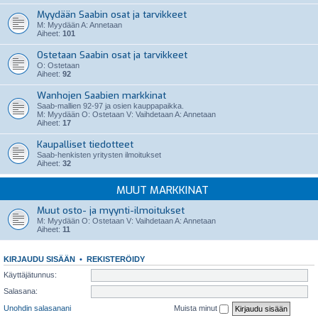
Myydään Saabin osat ja tarvikkeet
M: Myydään A: Annetaan
Aiheet:
101
Ostetaan Saabin osat ja tarvikkeet
O: Ostetaan
Aiheet:
92
Wanhojen Saabien markkinat
Saab-mallien 92-97 ja osien kauppapaikka.
M: Myydään O: Ostetaan V: Vaihdetaan A: Annetaan
Aiheet:
17
Kaupalliset tiedotteet
Saab-henkisten yritysten ilmoitukset
Aiheet:
32
MUUT MARKKINAT
Muut osto- ja myynti-ilmoitukset
M: Myydään O: Ostetaan V: Vaihdetaan A: Annetaan
Aiheet:
11
KIRJAUDU SISÄÄN
•
REKISTERÖIDY
Käyttäjätunnus:
Salasana:
Unohdin salasanani
Muista minut