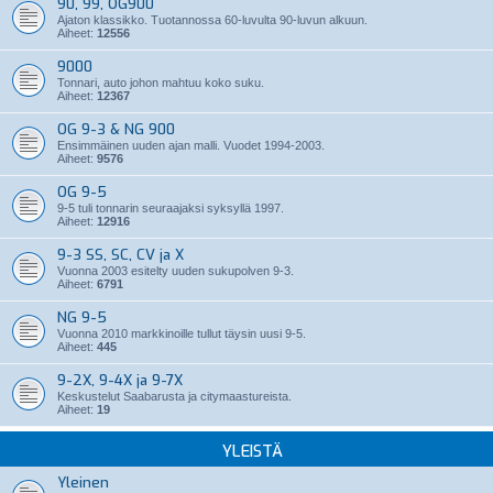
90, 99, OG900
Ajaton klassikko. Tuotannossa 60-luvulta 90-luvun alkuun.
Aiheet:
12556
9000
Tonnari, auto johon mahtuu koko suku.
Aiheet:
12367
OG 9-3 & NG 900
Ensimmäinen uuden ajan malli. Vuodet 1994-2003.
Aiheet:
9576
OG 9-5
9-5 tuli tonnarin seuraajaksi syksyllä 1997.
Aiheet:
12916
9-3 SS, SC, CV ja X
Vuonna 2003 esitelty uuden sukupolven 9-3.
Aiheet:
6791
NG 9-5
Vuonna 2010 markkinoille tullut täysin uusi 9-5.
Aiheet:
445
9-2X, 9-4X ja 9-7X
Keskustelut Saabarusta ja citymaastureista.
Aiheet:
19
YLEISTÄ
Yleinen