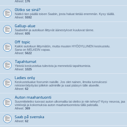
Aiheet:
176
Olitko se sinä?
Näitkö tien päällä toisen Saabin, josta haluat tietää enemmän. Kysy täällä.
Aiheet:
5592
Gallup-alue
Saabeihin ja autoiluun liittyvät äänestykset kuuluvat tänne.
Aiheet:
605
Off topic
Kaikki autoiluun liittymätön, mutta muuten HYÖDYLLINEN keskustelu.
Sana on MELKEIN vapaa.
Aiheet:
5622
Tapahtumat
Yleistä keskustelua tulevista ja menneistä tapahtumista.
Aiheet:
1025
Ladies only
Keskustelualue foorumin naisille. Jos olet nainen, ilmoita tunnuksesi
rekisteröidyttyäsi jollekin adminille ja saat pääsyn tälle alueelle.
Aiheet:
62
Auton maahantuonti
Suunnitteletko tuovasi auton ulkomailta tai oletko jo niin tehnyt? Kysy neuvoa, jaa
vinkkejä ja kokemuksia auton maahantuonnista tällä palstalla.
Aiheet:
369
Saab på svenska
Aiheet:
62