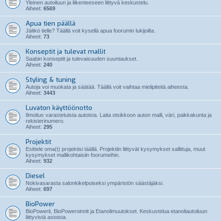
Yleinen autoiluun ja liikenteeseen liittyvä keskustelu.
Aiheet:
6569
Apua tien päällä
Jäitkö tielle? Täällä voit kysellä apua foorumin lukijoilta.
Aiheet:
73
Konseptit ja tulevat mallit
Saabin konseptit ja tulevaisuuden suuntaukset.
Aiheet:
240
Styling & tuning
Autoja voi muokata ja säätää. Täällä voit vaihtaa mielipiteitä aiheesta.
Aiheet:
3443
Luvaton käyttöönotto
Ilmoitus varastetuista autoista. Laita otsikkoon auton malli, väri, paikkakunta ja
rekisterinumero.
Aiheet:
295
Projektit
Esittele oma(t) projektisi täällä. Projektiin liittyvät kysymykset sallittuja, muut
kysymykset mallikohtaisiin foorumeihin.
Aiheet:
932
Diesel
Nokivasarasta salonkikelpoiseksi ympäristön säästäjäksi.
Aiheet:
697
BioPower
BioPowerit, BioPoweroinnit ja Etanolimuutokset. Keskustelua etanoliautoiluun
liittyvistä asioista.