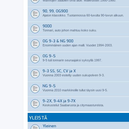
Wanhojen Saabien oma alue. Mallivuodet 1950-1980.
90, 99, OG900
Ajaton klassikko. Tuotannossa 60-luvulta 90-luvun alkuun.
9000
Tonnari, auto johon mahtuu koko suku.
OG 9-3 & NG 900
Ensimmäinen uuden ajan malli. Vuodet 1994-2003.
OG 9-5
9-5 tuli tonnarin seuraajaksi syksyllä 1997.
9-3 SS, SC, CV ja X
Vuonna 2003 esitelty uuden sukupolven 9-3.
NG 9-5
Vuonna 2010 markkinoille tullut täysin uusi 9-5.
9-2X, 9-4X ja 9-7X
Keskustelut Saabarusta ja citymaastureista.
YLEISTÄ
Yleinen