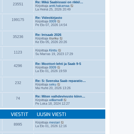
t
e
Re: Mikä Saabissasi on rikki/…
i
23551
ä
s
N
Kirjoittaja
antti.hakamaa
n
u
t
ä
La Heinä 25, 2026 20:49
v
u
i
y
i
s
t
e
Re: Videokirjasto
i
199175
ä
N
s
Kirjoittaja
0009
n
u
ä
t
Pe Elo 07, 2026 14:54
v
u
y
i
i
s
t
e
i
Re: Intsaab 2026
ä
35236
s
n
N
Kirjoittaja
tturku
u
t
v
ä
Ke Elo 05, 2026 20:26
u
i
i
y
s
e
t
i
N
Kirjoittaja
Kinttu
1123
s
ä
n
ä
Su Marras 19, 2023 17:29
t
u
v
y
i
u
i
t
s
Re: Moottori-lehti ja Saab 9-5
e
ä
4296
i
N
Kirjoittaja
0009
s
u
n
ä
La Elo 01, 2026 19:59
t
u
v
y
i
s
i
t
i
Re: S: Svenska Saab reparatio…
e
ä
n
232
N
Kirjoittaja
seku
s
u
v
ä
Ma Huhti 20, 2026 13:26
t
u
i
y
i
s
e
t
i
Re: Miten vaihdevivusto kiinn…
s
74
ä
n
N
Kirjoittaja
williamwill
t
u
v
ä
Pe Loka 18, 2024 12:27
i
u
i
y
s
e
t
i
VIESTIT
UUSIN VIESTI
s
ä
n
t
u
v
i
u
N
Kirjoittaja
mestari
i
8995
s
ä
La Elo 01, 2026 12:16
e
i
y
s
n
t