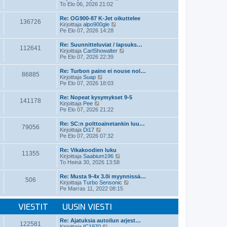
i
ä
To Elo 06, 2026 21:02
n
y
v
t
Re: OG900-87 K-Jet oikuttelee
i
136726
ä
N
Kirjoittaja
alpo900gle
e
u
ä
Pe Elo 07, 2026 14:28
s
u
y
t
s
t
Re: Suunnitteluviat / lapsuks…
i
i
112641
ä
N
Kirjoittaja
CarlShowalter
n
u
ä
Pe Elo 07, 2026 22:39
v
u
y
i
s
t
e
Re: Turbon paine ei nouse nol…
i
86885
ä
N
s
Kirjoittaja
Suap
n
u
ä
t
Pe Elo 07, 2026 18:03
v
u
y
i
i
s
t
e
Re: Nopeat kysymykset 9-5
i
141178
ä
N
s
Kirjoittaja
Pee
n
u
ä
t
Pe Elo 07, 2026 21:22
v
u
y
i
i
s
t
e
Re: SC:n polttoainetankin luu…
i
79056
ä
N
s
Kirjoittaja
Di17
n
u
ä
t
Pe Elo 07, 2026 07:32
v
u
y
i
i
s
t
e
Re: Vikakoodien luku
i
11355
ä
s
N
Kirjoittaja
Saabium196
n
u
t
ä
To Heinä 30, 2026 13:58
v
u
i
y
i
s
t
e
Re: Musta 9-4x 3.0i myynnissä…
i
506
ä
s
N
Kirjoittaja
Turbo Sensonic
n
u
t
ä
Pe Marras 11, 2022 08:15
v
u
i
y
i
s
t
e
i
VIESTIT
UUSIN VIESTI
ä
s
n
u
t
v
u
Re: Ajatuksia autoilun arjest…
i
i
122581
s
N
Kirjoittaja
IC1970