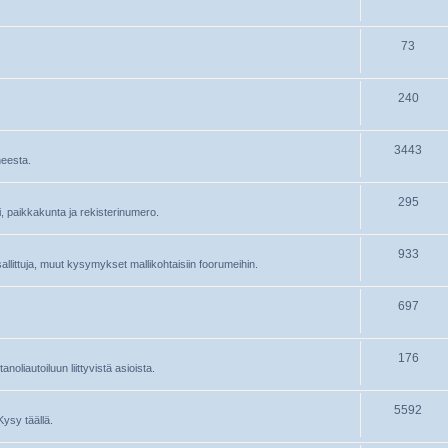
73
240
3443
heesta.
295
ri, paikkakunta ja rekisterinumero.
933
 sallittuja, muut kysymykset mallikohtaisiin foorumeihin.
697
176
oliautoiluun liittyvistä asioista.
5592
Kysy täällä.