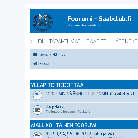
Foorumi – Saabclub.fi
Suomen Saab-klubi ry
KLUBI
TAPAHTUMAT
SAABISTI
JÄSENEKS
Pikalinkit
UKK
Etusivu
YLLÄPITO TIEDOTTAA
FOORUMIN SÄÄNNÖT, LUE ENSIN! (Päivitetty 28.
Helpdesk
Tiedotteet / helpdesk / palaute.
MALLIKOHTAINEN FOORUMI
92, 93, 94, 95, 96, 97 (2-tahti ja V4)