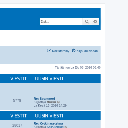
Etsi
Tarkennettu hak
Rekisteröidy
Kirjaudu sisään
Tänään on La Elo 08, 2026 03:46
VIESTIT
UUSIN VIESTI
Re: Spammeri
5778
N
Kirjoittaja
tturku
ä
La Kesä 13, 2026 14:29
y
t
VIESTIT
UUSIN VIESTI
ä
u
u
Re: Kytkinasetelma
28017
s
N
Kirjoittaja
KeijoAnnikki