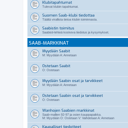
Klubitapahtumat
Tulevat klubin tapahtumat.
Suomen Saab-klubi tiedottaa
Täältä virallista tietoa klubin toiminnasta.
Saabistin toimitus
Saabisti-lehteä koskeva tiedotus ja kysymykset.
SAAB-MARKKINAT
Myydään Saabit
M: Myydään A: Annetaan
Ostetaan Saabit
O: Ostetaan
Myydään Saabin osat ja tarvikkeet
M: Myydään A: Annetaan
Ostetaan Saabin osat ja tarvikkeet
O: Ostetaan
Wanhojen Saabien markkinat
Saab-mallien 92-97 ja osien kauppapaikka.
M: Myydään O: Ostetaan V: Vaihdetaan A: Annetaan
Kaupalliset tiedotteet