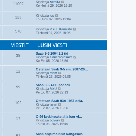
t
N
v
Kirjoittaja
Aemilia
ä
11002
i
ä
i
Ke Heinä 29, 2026 16:20
u
y
e
u
t
s
s
N
Kirjoittaja
jus
ä
t
i
159
ä
To Huhti 02, 2026 19:04
u
i
n
y
u
v
t
s
i
N
Kirjoittaja
P.Y-J. Kannisto
ä
i
570
e
ä
Ti Helmi 04, 2025 19:08
u
n
s
y
u
v
t
t
s
i
i
ä
VIESTIT
UUSIN VIESTI
i
e
u
n
s
u
v
t
Saab 9-3 2004 2.2 tid
s
38
i
i
N
Kirjoittaja
sinnernotasaint
i
e
ä
Ke Elo 05, 2026 16:56
n
s
y
v
t
t
i
Ostetaan Saab 9-5 vm. 2007-20…
i
12
ä
N
e
Kirjoittaja
mttm
u
ä
s
Ti Heinä 28, 2026 09:05
u
y
t
s
t
i
Saab 9-5 ACC paneeli
i
99
ä
N
Kirjoittaja
MzU
n
u
ä
Pe Elo 07, 2026 22:13
v
u
y
i
s
t
e
Ostetaan Saab 93A 1957 osia.
i
102
ä
N
s
Kirjoittaja
jarvri
n
u
ä
t
Pe Elo 07, 2026 15:56
v
u
y
i
i
s
t
e
O 96 kytkinpaketti ja isot vi…
i
17
ä
s
N
Kirjoittaja
bgyury
n
u
t
ä
To Elo 06, 2026 19:48
v
u
i
y
i
s
t
e
i
Saab ohjelmoinnit Kangasala
ä
s