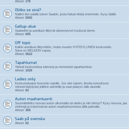
Aiheet:
176
Olitko se sinä?
Näitkö tien päällä toisen Saabin, josta haluat tietää enemmän. Kysy täällä.
Aiheet:
5592
Gallup-alue
Saabeihin ja autoiluun liittyvät äänestykset kuuluvat tänne.
Aiheet:
605
Off topic
Kaikki autoiluun liittymätön, mutta muuten HYÖDYLLINEN keskustelu.
Sana on MELKEIN vapaa.
Aiheet:
5622
Tapahtumat
Yleistä keskustelua tulevista ja menneistä tapahtumista.
Aiheet:
1026
Ladies only
Keskustelualue foorumin naisille. Jos olet nainen, ilmoita tunnuksesi
rekisteröidyttyäsi jollekin adminille ja saat pääsyn tälle alueelle.
Aiheet:
62
Auton maahantuonti
Suunnitteletko tuovasi auton ulkomailta tai oletko jo niin tehnyt? Kysy neuvoa, jaa
vinkkejä ja kokemuksia auton maahantuonnista tällä palstalla.
Aiheet:
369
Saab på svenska
Aiheet:
62