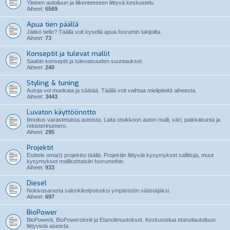
Yleinen autoiluun ja liikenteeseen liittyvä keskustelu.
Aiheet:
6569
Apua tien päällä
Jäitkö tielle? Täällä voit kysellä apua foorumin lukijoilta.
Aiheet:
73
Konseptit ja tulevat mallit
Saabin konseptit ja tulevaisuuden suuntaukset.
Aiheet:
240
Styling & tuning
Autoja voi muokata ja säätää. Täällä voit vaihtaa mielipiteitä aiheesta.
Aiheet:
3443
Luvaton käyttöönotto
Ilmoitus varastetuista autoista. Laita otsikkoon auton malli, väri, paikkakunta ja
rekisterinumero.
Aiheet:
295
Projektit
Esittele oma(t) projektisi täällä. Projektiin liittyvät kysymykset sallittuja, muut
kysymykset mallikohtaisiin foorumeihin.
Aiheet:
933
Diesel
Nokivasarasta salonkikelpoiseksi ympäristön säästäjäksi.
Aiheet:
697
BioPower
BioPowerit, BioPoweroinnit ja Etanolimuutokset. Keskustelua etanoliautoiluun
liittyvistä asioista.