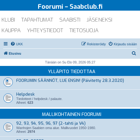
Foorumi – Saabclub.fi
KLUBI
TAPAHTUMAT
SAABISTI
JÄSENEKSI
KAUPPA
YHTEYSTIEDOT
TIETOSUOJA
UKK
Rekisteröidy
Kirjaudu sisään
E
Etusivu
t
Tänään on Su Elo 09, 2026 05:27
s
YLLÄPITO TIEDOTTAA
i
FOORUMIN SÄÄNNÖT, LUE ENSIN! (Päivitetty 28.3.2020)
Helpdesk
Tiedotteet / helpdesk / palaute.
Aiheet:
623
MALLIKOHTAINEN FOORUMI
92, 93, 94, 95, 96, 97 (2-tahti ja V4)
Wanhojen Saabien oma alue. Mallivuodet 1950-1980.
Aiheet:
2974