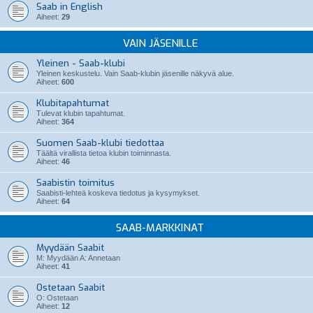
Saab in English
Aiheet:
29
VAIN JÄSENILLE
Yleinen - Saab-klubi
Yleinen keskustelu. Vain Saab-klubin jäsenille näkyvä alue.
Aiheet:
600
Klubitapahtumat
Tulevat klubin tapahtumat.
Aiheet:
364
Suomen Saab-klubi tiedottaa
Täältä virallista tietoa klubin toiminnasta.
Aiheet:
46
Saabistin toimitus
Saabisti-lehteä koskeva tiedotus ja kysymykset.
Aiheet:
64
SAAB-MARKKINAT
Myydään Saabit
M: Myydään A: Annetaan
Aiheet:
41
Ostetaan Saabit
O: Ostetaan
Aiheet:
12