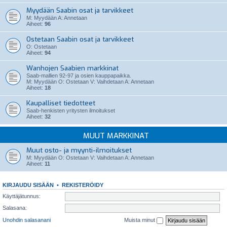
Myydään Saabin osat ja tarvikkeet
M: Myydään A: Annetaan
Aiheet:
96
Ostetaan Saabin osat ja tarvikkeet
O: Ostetaan
Aiheet:
94
Wanhojen Saabien markkinat
Saab-mallien 92-97 ja osien kauppapaikka.
M: Myydään O: Ostetaan V: Vaihdetaan A: Annetaan
Aiheet:
18
Kaupalliset tiedotteet
Saab-henkisten yritysten ilmoitukset
Aiheet:
32
MUUT MARKKINAT
Muut osto- ja myynti-ilmoitukset
M: Myydään O: Ostetaan V: Vaihdetaan A: Annetaan
Aiheet:
11
KIRJAUDU SISÄÄN
•
REKISTERÖIDY
Käyttäjätunnus:
Salasana:
Unohdin salasanani
Muista minut