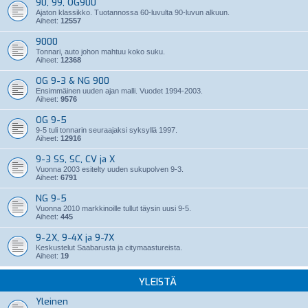
90, 99, OG900
Ajaton klassikko. Tuotannossa 60-luvulta 90-luvun alkuun.
Aiheet:
12557
9000
Tonnari, auto johon mahtuu koko suku.
Aiheet:
12368
OG 9-3 & NG 900
Ensimmäinen uuden ajan malli. Vuodet 1994-2003.
Aiheet:
9576
OG 9-5
9-5 tuli tonnarin seuraajaksi syksyllä 1997.
Aiheet:
12916
9-3 SS, SC, CV ja X
Vuonna 2003 esitelty uuden sukupolven 9-3.
Aiheet:
6791
NG 9-5
Vuonna 2010 markkinoille tullut täysin uusi 9-5.
Aiheet:
445
9-2X, 9-4X ja 9-7X
Keskustelut Saabarusta ja citymaastureista.
Aiheet:
19
YLEISTÄ
Yleinen