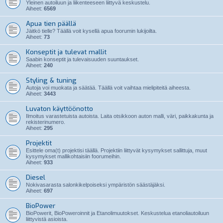
Yleinen autoiluun ja liikenteeseen liittyvä keskustelu.
Aiheet:
6569
Apua tien päällä
Jäitkö tielle? Täällä voit kysellä apua foorumin lukijoilta.
Aiheet:
73
Konseptit ja tulevat mallit
Saabin konseptit ja tulevaisuuden suuntaukset.
Aiheet:
240
Styling & tuning
Autoja voi muokata ja säätää. Täällä voit vaihtaa mielipiteitä aiheesta.
Aiheet:
3443
Luvaton käyttöönotto
Ilmoitus varastetuista autoista. Laita otsikkoon auton malli, väri, paikkakunta ja
rekisterinumero.
Aiheet:
295
Projektit
Esittele oma(t) projektisi täällä. Projektiin liittyvät kysymykset sallittuja, muut
kysymykset mallikohtaisiin foorumeihin.
Aiheet:
933
Diesel
Nokivasarasta salonkikelpoiseksi ympäristön säästäjäksi.
Aiheet:
697
BioPower
BioPowerit, BioPoweroinnit ja Etanolimuutokset. Keskustelua etanoliautoiluun
liittyvistä asioista.