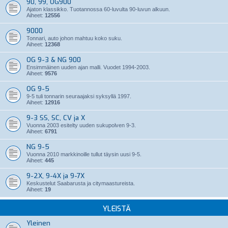
90, 99, OG900
Ajaton klassikko. Tuotannossa 60-luvulta 90-luvun alkuun.
Aiheet:
12556
9000
Tonnari, auto johon mahtuu koko suku.
Aiheet:
12368
OG 9-3 & NG 900
Ensimmäinen uuden ajan malli. Vuodet 1994-2003.
Aiheet:
9576
OG 9-5
9-5 tuli tonnarin seuraajaksi syksyllä 1997.
Aiheet:
12916
9-3 SS, SC, CV ja X
Vuonna 2003 esitelty uuden sukupolven 9-3.
Aiheet:
6791
NG 9-5
Vuonna 2010 markkinoille tullut täysin uusi 9-5.
Aiheet:
445
9-2X, 9-4X ja 9-7X
Keskustelut Saabarusta ja citymaastureista.
Aiheet:
19
YLEISTÄ
Yleinen