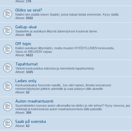
Aiheet:
176
Olitko se sinä?
Näitkö tien päällä toisen Saabin, josta haluat tietää enemmän. Kysy täällä.
Aiheet:
5592
Gallup-alue
Saabeihin ja autoiluun liittyvät äänestykset kuuluvat tänne.
Aiheet:
605
Off topic
Kaikki autoiluun liittymätön, mutta muuten HYÖDYLLINEN keskustelu.
Sana on MELKEIN vapaa.
Aiheet:
5622
Tapahtumat
Yleistä keskustelua tulevista ja menneistä tapahtumista.
Aiheet:
1025
Ladies only
Keskustelualue foorumin naisille. Jos olet nainen, ilmoita tunnuksesi
rekisteröidyttyäsi jollekin adminille ja saat pääsyn tälle alueelle.
Aiheet:
62
Auton maahantuonti
Suunnitteletko tuovasi auton ulkomailta tai oletko jo niin tehnyt? Kysy neuvoa, jaa
vinkkejä ja kokemuksia auton maahantuonnista tällä palstalla.
Aiheet:
369
Saab på svenska
Aiheet:
62