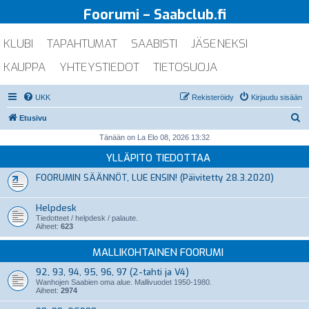
Foorumi – Saabclub.fi
KLUBI
TAPAHTUMAT
SAABISTI
JÄSENEKSI
KAUPPA
YHTEYSTIEDOT
TIETOSUOJA
UKK
Rekisteröidy
Kirjaudu sisään
E
Etusivu
t
Tänään on La Elo 08, 2026 13:32
s
YLLÄPITO TIEDOTTAA
i
FOORUMIN SÄÄNNÖT, LUE ENSIN! (Päivitetty 28.3.2020)
Helpdesk
Tiedotteet / helpdesk / palaute.
Aiheet:
623
MALLIKOHTAINEN FOORUMI
92, 93, 94, 95, 96, 97 (2-tahti ja V4)
Wanhojen Saabien oma alue. Mallivuodet 1950-1980.
Aiheet:
2974