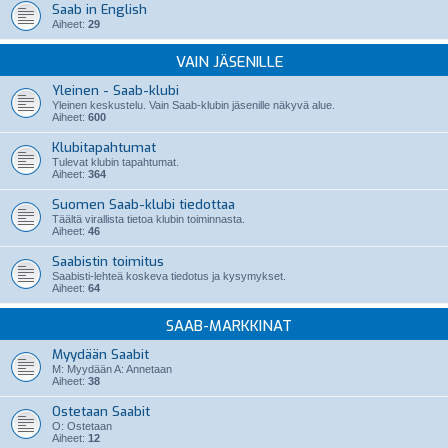
Saab in English
Aiheet:
29
VAIN JÄSENILLE
Yleinen - Saab-klubi
Yleinen keskustelu. Vain Saab-klubin jäsenille näkyvä alue.
Aiheet:
600
Klubitapahtumat
Tulevat klubin tapahtumat.
Aiheet:
364
Suomen Saab-klubi tiedottaa
Täältä virallista tietoa klubin toiminnasta.
Aiheet:
46
Saabistin toimitus
Saabisti-lehteä koskeva tiedotus ja kysymykset.
Aiheet:
64
SAAB-MARKKINAT
Myydään Saabit
M: Myydään A: Annetaan
Aiheet:
38
Ostetaan Saabit
O: Ostetaan
Aiheet:
12