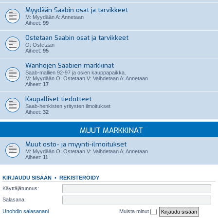
Myydään Saabin osat ja tarvikkeet
M: Myydään A: Annetaan
Aiheet:
99
Ostetaan Saabin osat ja tarvikkeet
O: Ostetaan
Aiheet:
95
Wanhojen Saabien markkinat
Saab-mallien 92-97 ja osien kauppapaikka.
M: Myydään O: Ostetaan V: Vaihdetaan A: Annetaan
Aiheet:
17
Kaupalliset tiedotteet
Saab-henkisten yritysten ilmoitukset
Aiheet:
32
MUUT MARKKINAT
Muut osto- ja myynti-ilmoitukset
M: Myydään O: Ostetaan V: Vaihdetaan A: Annetaan
Aiheet:
11
KIRJAUDU SISÄÄN
•
REKISTERÖIDY
Käyttäjätunnus:
Salasana:
Unohdin salasanani
Muista minut