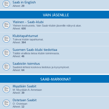
Saab in English
Aiheet:
29
VAIN JÄSENILLE
Yleinen - Saab-klubi
Yleinen keskustelu. Vain Saab-klubin jäsenille näkyvä alue.
Aiheet:
600
Klubitapahtumat
Tulevat klubin tapahtumat.
Aiheet:
364
Suomen Saab-klubi tiedottaa
Täältä virallista tietoa klubin toiminnasta.
Aiheet:
46
Saabistin toimitus
Saabisti-lehteä koskeva tiedotus ja kysymykset.
Aiheet:
64
SAAB-MARKKINAT
Myydään Saabit
M: Myydään A: Annetaan
Aiheet:
39
Ostetaan Saabit
O: Ostetaan
Aiheet:
12