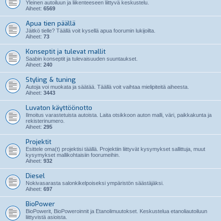
Yleinen autoiluun ja liikenteeseen liittyvä keskustelu.
Aiheet:
6569
Apua tien päällä
Jäitkö tielle? Täällä voit kysellä apua foorumin lukijoilta.
Aiheet:
73
Konseptit ja tulevat mallit
Saabin konseptit ja tulevaisuuden suuntaukset.
Aiheet:
240
Styling & tuning
Autoja voi muokata ja säätää. Täällä voit vaihtaa mielipiteitä aiheesta.
Aiheet:
3443
Luvaton käyttöönotto
Ilmoitus varastetuista autoista. Laita otsikkoon auton malli, väri, paikkakunta ja
rekisterinumero.
Aiheet:
295
Projektit
Esittele oma(t) projektisi täällä. Projektiin liittyvät kysymykset sallittuja, muut
kysymykset mallikohtaisiin foorumeihin.
Aiheet:
932
Diesel
Nokivasarasta salonkikelpoiseksi ympäristön säästäjäksi.
Aiheet:
697
BioPower
BioPowerit, BioPoweroinnit ja Etanolimuutokset. Keskustelua etanoliautoiluun
liittyvistä asioista.