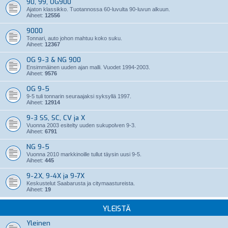
90, 99, OG900
Ajaton klassikko. Tuotannossa 60-luvulta 90-luvun alkuun.
Aiheet:
12556
9000
Tonnari, auto johon mahtuu koko suku.
Aiheet:
12367
OG 9-3 & NG 900
Ensimmäinen uuden ajan malli. Vuodet 1994-2003.
Aiheet:
9576
OG 9-5
9-5 tuli tonnarin seuraajaksi syksyllä 1997.
Aiheet:
12914
9-3 SS, SC, CV ja X
Vuonna 2003 esitelty uuden sukupolven 9-3.
Aiheet:
6791
NG 9-5
Vuonna 2010 markkinoille tullut täysin uusi 9-5.
Aiheet:
445
9-2X, 9-4X ja 9-7X
Keskustelut Saabarusta ja citymaastureista.
Aiheet:
19
YLEISTÄ
Yleinen