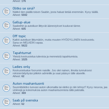
Aiheet:
176
Olitko se sinä?
Näitkö tien päällä toisen Saabin, josta haluat tietää enemmän. Kysy täällä.
Aiheet:
5592
Gallup-alue
Saabeihin ja autoiluun liittyvät äänestykset kuuluvat tänne.
Aiheet:
605
Off topic
Kaikki autoiluun liittymätön, mutta muuten HYÖDYLLINEN keskustelu.
Sana on MELKEIN vapaa.
Aiheet:
5622
Tapahtumat
Yleistä keskustelua tulevista ja menneistä tapahtumista.
Aiheet:
1025
Ladies only
Keskustelualue foorumin naisille. Jos olet nainen, ilmoita tunnuksesi
rekisteröidyttyäsi jollekin adminille ja saat pääsyn tälle alueelle.
Aiheet:
62
Auton maahantuonti
Suunnitteletko tuovasi auton ulkomailta tai oletko jo niin tehnyt? Kysy neuvoa, jaa
vinkkejä ja kokemuksia auton maahantuonnista tällä palstalla.
Aiheet:
369
Saab på svenska
Aiheet:
62