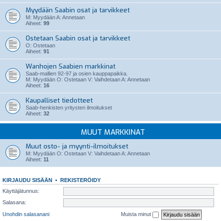
Myydään Saabin osat ja tarvikkeet
M: Myydään A: Annetaan
Aiheet:
99
Ostetaan Saabin osat ja tarvikkeet
O: Ostetaan
Aiheet:
91
Wanhojen Saabien markkinat
Saab-mallien 92-97 ja osien kauppapaikka.
M: Myydään O: Ostetaan V: Vaihdetaan A: Annetaan
Aiheet:
16
Kaupalliset tiedotteet
Saab-henkisten yritysten ilmoitukset
Aiheet:
32
MUUT MARKKINAT
Muut osto- ja myynti-ilmoitukset
M: Myydään O: Ostetaan V: Vaihdetaan A: Annetaan
Aiheet:
11
KIRJAUDU SISÄÄN
•
REKISTERÖIDY
Käyttäjätunnus:
Salasana:
Unohdin salasanani
Muista minut