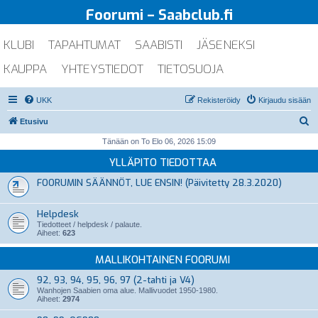
Foorumi – Saabclub.fi
KLUBI
TAPAHTUMAT
SAABISTI
JÄSENEKSI
KAUPPA
YHTEYSTIEDOT
TIETOSUOJA
UKK
Rekisteröidy
Kirjaudu sisään
E
Etusivu
t
Tänään on To Elo 06, 2026 15:09
s
YLLÄPITO TIEDOTTAA
i
FOORUMIN SÄÄNNÖT, LUE ENSIN! (Päivitetty 28.3.2020)
Helpdesk
Tiedotteet / helpdesk / palaute.
Aiheet:
623
MALLIKOHTAINEN FOORUMI
92, 93, 94, 95, 96, 97 (2-tahti ja V4)
Wanhojen Saabien oma alue. Mallivuodet 1950-1980.
Aiheet:
2974