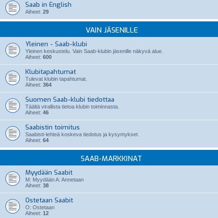
Saab in English
Aiheet:
29
VAIN JÄSENILLE
Yleinen - Saab-klubi
Yleinen keskustelu. Vain Saab-klubin jäsenille näkyvä alue.
Aiheet:
600
Klubitapahtumat
Tulevat klubin tapahtumat.
Aiheet:
364
Suomen Saab-klubi tiedottaa
Täältä virallista tietoa klubin toiminnasta.
Aiheet:
46
Saabistin toimitus
Saabisti-lehteä koskeva tiedotus ja kysymykset.
Aiheet:
64
SAAB-MARKKINAT
Myydään Saabit
M: Myydään A: Annetaan
Aiheet:
38
Ostetaan Saabit
O: Ostetaan
Aiheet:
12