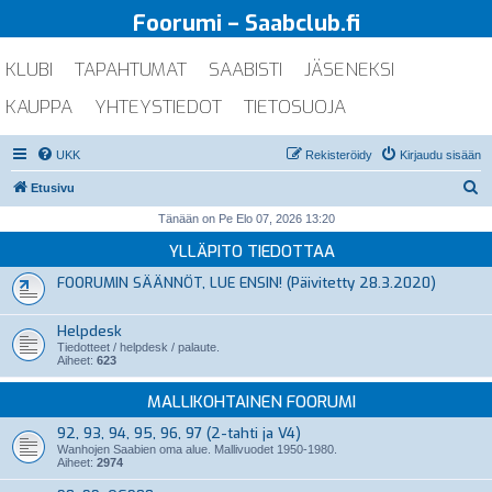
Foorumi – Saabclub.fi
KLUBI
TAPAHTUMAT
SAABISTI
JÄSENEKSI
KAUPPA
YHTEYSTIEDOT
TIETOSUOJA
UKK
Rekisteröidy
Kirjaudu sisään
E
Etusivu
t
Tänään on Pe Elo 07, 2026 13:20
s
YLLÄPITO TIEDOTTAA
i
FOORUMIN SÄÄNNÖT, LUE ENSIN! (Päivitetty 28.3.2020)
Helpdesk
Tiedotteet / helpdesk / palaute.
Aiheet:
623
MALLIKOHTAINEN FOORUMI
92, 93, 94, 95, 96, 97 (2-tahti ja V4)
Wanhojen Saabien oma alue. Mallivuodet 1950-1980.
Aiheet:
2974