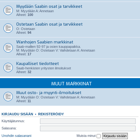
Myydään Saabin osat ja tarvikkeet
M: Myydään A: Annetaan
Aiheet:
100
Ostetaan Saabin osat ja tarvikkeet
O: Ostetaan
Aiheet:
94
Wanhojen Saabien markkinat
Saab-mallien 92-97 ja osien kauppapaikka.
M: Myydään O: Ostetaan V: Vaihdetaan A: Annetaan
Aiheet:
17
Kaupalliset tiedotteet
Saab-henkisten yritysten ilmoitukset
Aiheet:
32
MUUT MARKKINAT
Muut osto- ja myynti-ilmoitukset
M: Myydään O: Ostetaan V: Vaihdetaan A: Annetaan
Aiheet:
11
KIRJAUDU SISÄÄN
•
REKISTERÖIDY
Käyttäjätunnus:
Salasana:
Unohdin salasanani
Muista minut