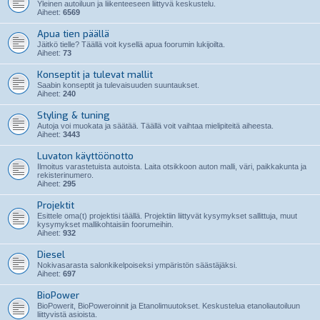
Yleinen autoiluun ja liikenteeseen liittyvä keskustelu.
Aiheet:
6569
Apua tien päällä
Jäitkö tielle? Täällä voit kysellä apua foorumin lukijoilta.
Aiheet:
73
Konseptit ja tulevat mallit
Saabin konseptit ja tulevaisuuden suuntaukset.
Aiheet:
240
Styling & tuning
Autoja voi muokata ja säätää. Täällä voit vaihtaa mielipiteitä aiheesta.
Aiheet:
3443
Luvaton käyttöönotto
Ilmoitus varastetuista autoista. Laita otsikkoon auton malli, väri, paikkakunta ja
rekisterinumero.
Aiheet:
295
Projektit
Esittele oma(t) projektisi täällä. Projektiin liittyvät kysymykset sallittuja, muut
kysymykset mallikohtaisiin foorumeihin.
Aiheet:
932
Diesel
Nokivasarasta salonkikelpoiseksi ympäristön säästäjäksi.
Aiheet:
697
BioPower
BioPowerit, BioPoweroinnit ja Etanolimuutokset. Keskustelua etanoliautoiluun
liittyvistä asioista.