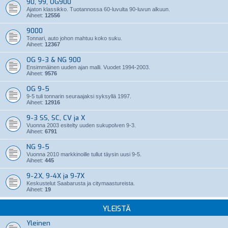
90, 99, OG900
Ajaton klassikko. Tuotannossa 60-luvulta 90-luvun alkuun.
Aiheet:
12556
9000
Tonnari, auto johon mahtuu koko suku.
Aiheet:
12367
OG 9-3 & NG 900
Ensimmäinen uuden ajan malli. Vuodet 1994-2003.
Aiheet:
9576
OG 9-5
9-5 tuli tonnarin seuraajaksi syksyllä 1997.
Aiheet:
12916
9-3 SS, SC, CV ja X
Vuonna 2003 esitelty uuden sukupolven 9-3.
Aiheet:
6791
NG 9-5
Vuonna 2010 markkinoille tullut täysin uusi 9-5.
Aiheet:
445
9-2X, 9-4X ja 9-7X
Keskustelut Saabarusta ja citymaastureista.
Aiheet:
19
YLEISTÄ
Yleinen