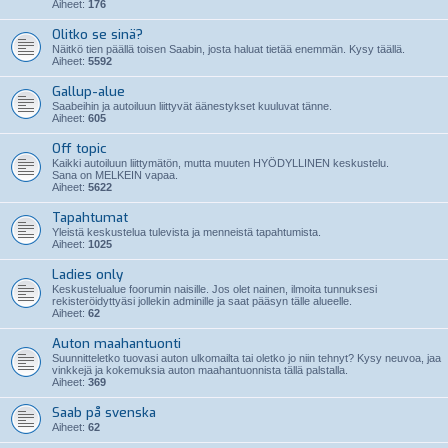
Aiheet:
176
Olitko se sinä?
Näitkö tien päällä toisen Saabin, josta haluat tietää enemmän. Kysy täällä.
Aiheet:
5592
Gallup-alue
Saabeihin ja autoiluun liittyvät äänestykset kuuluvat tänne.
Aiheet:
605
Off topic
Kaikki autoiluun liittymätön, mutta muuten HYÖDYLLINEN keskustelu.
Sana on MELKEIN vapaa.
Aiheet:
5622
Tapahtumat
Yleistä keskustelua tulevista ja menneistä tapahtumista.
Aiheet:
1025
Ladies only
Keskustelualue foorumin naisille. Jos olet nainen, ilmoita tunnuksesi
rekisteröidyttyäsi jollekin adminille ja saat pääsyn tälle alueelle.
Aiheet:
62
Auton maahantuonti
Suunnitteletko tuovasi auton ulkomailta tai oletko jo niin tehnyt? Kysy neuvoa, jaa
vinkkejä ja kokemuksia auton maahantuonnista tällä palstalla.
Aiheet:
369
Saab på svenska
Aiheet:
62