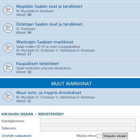
Myydään Saabin osat ja tarvikkeet
M: Myydään A: Annetaan
Aiheet:
99
Ostetaan Saabin osat ja tarvikkeet
O: Ostetaan
Aiheet:
94
Wanhojen Saabien markkinat
Saab-mallien 92-97 ja osien kauppapaikka.
M: Myydään O: Ostetaan V: Vaihdetaan A: Annetaan
Aiheet:
17
Kaupalliset tiedotteet
Saab-henkisten yritysten ilmoitukset
Aiheet:
32
MUUT MARKKINAT
Muut osto- ja myynti-ilmoitukset
M: Myydään O: Ostetaan V: Vaihdetaan A: Annetaan
Aiheet:
11
KIRJAUDU SISÄÄN
•
REKISTERÖIDY
Käyttäjätunnus:
Salasana:
Unohdin salasanani
Muista minut