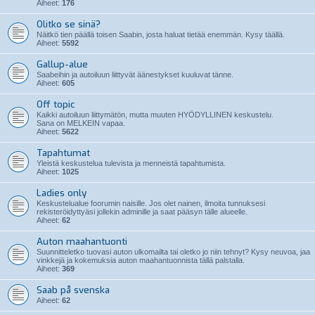
Aiheet:
176
Olitko se sinä?
Näitkö tien päällä toisen Saabin, josta haluat tietää enemmän. Kysy täällä.
Aiheet:
5592
Gallup-alue
Saabeihin ja autoiluun liittyvät äänestykset kuuluvat tänne.
Aiheet:
605
Off topic
Kaikki autoiluun liittymätön, mutta muuten HYÖDYLLINEN keskustelu.
Sana on MELKEIN vapaa.
Aiheet:
5622
Tapahtumat
Yleistä keskustelua tulevista ja menneistä tapahtumista.
Aiheet:
1025
Ladies only
Keskustelualue foorumin naisille. Jos olet nainen, ilmoita tunnuksesi
rekisteröidyttyäsi jollekin adminille ja saat pääsyn tälle alueelle.
Aiheet:
62
Auton maahantuonti
Suunnitteletko tuovasi auton ulkomailta tai oletko jo niin tehnyt? Kysy neuvoa, jaa
vinkkejä ja kokemuksia auton maahantuonnista tällä palstalla.
Aiheet:
369
Saab på svenska
Aiheet:
62