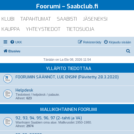
Foorumi – Saabclub.fi
KLUBI
TAPAHTUMAT
SAABISTI
JÄSENEKSI
KAUPPA
YHTEYSTIEDOT
TIETOSUOJA
UKK
Rekisteröidy
Kirjaudu sisään
E
Etusivu
t
Tänään on La Elo 08, 2026 11:54
s
YLLÄPITO TIEDOTTAA
i
FOORUMIN SÄÄNNÖT, LUE ENSIN! (Päivitetty 28.3.2020)
Helpdesk
Tiedotteet / helpdesk / palaute.
Aiheet:
623
MALLIKOHTAINEN FOORUMI
92, 93, 94, 95, 96, 97 (2-tahti ja V4)
Wanhojen Saabien oma alue. Mallivuodet 1950-1980.
Aiheet:
2974