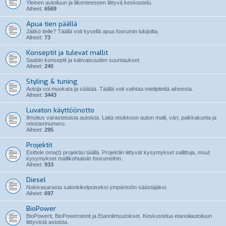
Yleinen autoiluun ja liikenteeseen liittyvä keskustelu.
Aiheet:
6569
Apua tien päällä
Jäitkö tielle? Täällä voit kysellä apua foorumin lukijoilta.
Aiheet:
73
Konseptit ja tulevat mallit
Saabin konseptit ja tulevaisuuden suuntaukset.
Aiheet:
240
Styling & tuning
Autoja voi muokata ja säätää. Täällä voit vaihtaa mielipiteitä aiheesta.
Aiheet:
3443
Luvaton käyttöönotto
Ilmoitus varastetuista autoista. Laita otsikkoon auton malli, väri, paikkakunta ja
rekisterinumero.
Aiheet:
295
Projektit
Esittele oma(t) projektisi täällä. Projektiin liittyvät kysymykset sallittuja, muut
kysymykset mallikohtaisiin foorumeihin.
Aiheet:
933
Diesel
Nokivasarasta salonkikelpoiseksi ympäristön säästäjäksi.
Aiheet:
697
BioPower
BioPowerit, BioPoweroinnit ja Etanolimuutokset. Keskustelua etanoliautoiluun
liittyvistä asioista.