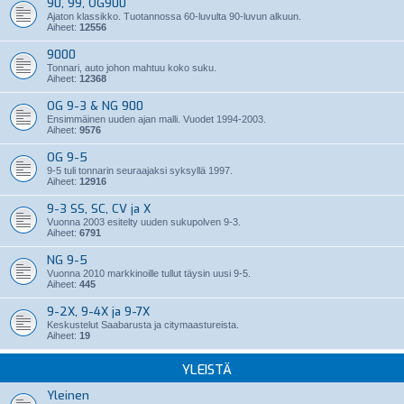
90, 99, OG900
Ajaton klassikko. Tuotannossa 60-luvulta 90-luvun alkuun.
Aiheet:
12556
9000
Tonnari, auto johon mahtuu koko suku.
Aiheet:
12368
OG 9-3 & NG 900
Ensimmäinen uuden ajan malli. Vuodet 1994-2003.
Aiheet:
9576
OG 9-5
9-5 tuli tonnarin seuraajaksi syksyllä 1997.
Aiheet:
12916
9-3 SS, SC, CV ja X
Vuonna 2003 esitelty uuden sukupolven 9-3.
Aiheet:
6791
NG 9-5
Vuonna 2010 markkinoille tullut täysin uusi 9-5.
Aiheet:
445
9-2X, 9-4X ja 9-7X
Keskustelut Saabarusta ja citymaastureista.
Aiheet:
19
YLEISTÄ
Yleinen