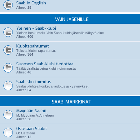
Saab in English
Aiheet:
29
VAIN JÄSENILLE
Yleinen - Saab-klubi
Yleinen keskustelu. Vain Saab-klubin jäsenille näkyvä alue.
Aiheet:
600
Klubitapahtumat
Tulevat klubin tapahtumat.
Aiheet:
364
Suomen Saab-klubi tiedottaa
Täältä virallista tietoa klubin toiminnasta.
Aiheet:
46
Saabistin toimitus
Saabisti-lehteä koskeva tiedotus ja kysymykset.
Aiheet:
64
SAAB-MARKKINAT
Myydään Saabit
M: Myydään A: Annetaan
Aiheet:
38
Ostetaan Saabit
O: Ostetaan
Aiheet:
12