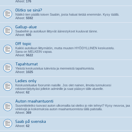
Aiheet:
176
Olitko se sinä?
Näitkö tien päällä toisen Saabin, josta haluat tietää enemmän. Kysy täällä.
Aiheet:
5592
Gallup-alue
Saabeihin ja autoiluun liittyvät äänestykset kuuluvat tänne.
Aiheet:
605
Off topic
Kaikki autoiluun liittymätön, mutta muuten HYÖDYLLINEN keskustelu.
Sana on MELKEIN vapaa.
Aiheet:
5622
Tapahtumat
Yleistä keskustelua tulevista ja menneistä tapahtumista.
Aiheet:
1025
Ladies only
Keskustelualue foorumin naisille. Jos olet nainen, ilmoita tunnuksesi
rekisteröidyttyäsi jollekin adminille ja saat pääsyn tälle alueelle.
Aiheet:
62
Auton maahantuonti
Suunnitteletko tuovasi auton ulkomailta tai oletko jo niin tehnyt? Kysy neuvoa, jaa
vinkkejä ja kokemuksia auton maahantuonnista tällä palstalla.
Aiheet:
369
Saab på svenska
Aiheet:
62