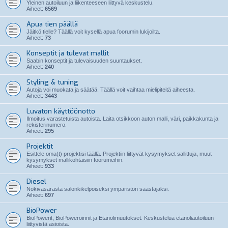
Yleinen autoiluun ja liikenteeseen liittyvä keskustelu.
Aiheet:
6569
Apua tien päällä
Jäitkö tielle? Täällä voit kysellä apua foorumin lukijoilta.
Aiheet:
73
Konseptit ja tulevat mallit
Saabin konseptit ja tulevaisuuden suuntaukset.
Aiheet:
240
Styling & tuning
Autoja voi muokata ja säätää. Täällä voit vaihtaa mielipiteitä aiheesta.
Aiheet:
3443
Luvaton käyttöönotto
Ilmoitus varastetuista autoista. Laita otsikkoon auton malli, väri, paikkakunta ja
rekisterinumero.
Aiheet:
295
Projektit
Esittele oma(t) projektisi täällä. Projektiin liittyvät kysymykset sallittuja, muut
kysymykset mallikohtaisiin foorumeihin.
Aiheet:
933
Diesel
Nokivasarasta salonkikelpoiseksi ympäristön säästäjäksi.
Aiheet:
697
BioPower
BioPowerit, BioPoweroinnit ja Etanolimuutokset. Keskustelua etanoliautoiluun
liittyvistä asioista.