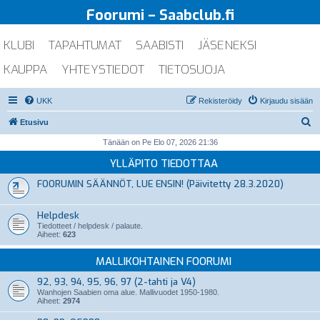
Foorumi – Saabclub.fi
KLUBI
TAPAHTUMAT
SAABISTI
JÄSENEKSI
KAUPPA
YHTEYSTIEDOT
TIETOSUOJA
UKK
Rekisteröidy
Kirjaudu sisään
E
Etusivu
t
Tänään on Pe Elo 07, 2026 21:36
s
YLLÄPITO TIEDOTTAA
i
FOORUMIN SÄÄNNÖT, LUE ENSIN! (Päivitetty 28.3.2020)
Helpdesk
Tiedotteet / helpdesk / palaute.
Aiheet:
623
MALLIKOHTAINEN FOORUMI
92, 93, 94, 95, 96, 97 (2-tahti ja V4)
Wanhojen Saabien oma alue. Mallivuodet 1950-1980.
Aiheet:
2974