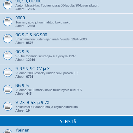
90, 99, OG900
Ajaton klassikko. Tuotannossa 60-luvulta 90-luvun alkuun.
Aiheet:
12556
9000
Tonnari, auto johon mahtuu koko suku.
Aiheet:
12368
OG 9-3 & NG 900
Ensimmäinen uuden ajan malli. Vuodet 1994-2003.
Aiheet:
9576
OG 9-5
9-5 tuli tonnarin seuraajaksi syksyllä 1997.
Aiheet:
12916
9-3 SS, SC, CV ja X
Vuonna 2003 esitelty uuden sukupolven 9-3.
Aiheet:
6791
NG 9-5
Vuonna 2010 markkinoille tullut täysin uusi 9-5.
Aiheet:
445
9-2X, 9-4X ja 9-7X
Keskustelut Saabarusta ja citymaastureista.
Aiheet:
19
YLEISTÄ
Yleinen