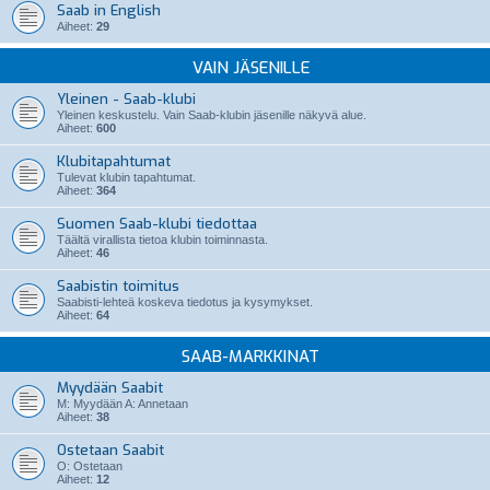
Saab in English
Aiheet:
29
VAIN JÄSENILLE
Yleinen - Saab-klubi
Yleinen keskustelu. Vain Saab-klubin jäsenille näkyvä alue.
Aiheet:
600
Klubitapahtumat
Tulevat klubin tapahtumat.
Aiheet:
364
Suomen Saab-klubi tiedottaa
Täältä virallista tietoa klubin toiminnasta.
Aiheet:
46
Saabistin toimitus
Saabisti-lehteä koskeva tiedotus ja kysymykset.
Aiheet:
64
SAAB-MARKKINAT
Myydään Saabit
M: Myydään A: Annetaan
Aiheet:
38
Ostetaan Saabit
O: Ostetaan
Aiheet:
12