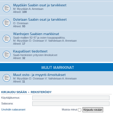
Myydään Saabin osat ja tarvikkeet
M: Myydään A: Annetaan
Aiheet:
100
Ostetaan Saabin osat ja tarvikkeet
O: Ostetaan
Aiheet:
93
Wanhojen Saabien markkinat
Saab-mallien 92-97 ja osien kauppapaikka.
M: Myydään O: Ostetaan V: Vaihdetaan A: Annetaan
Aiheet:
17
Kaupalliset tiedotteet
Saab-henkisten yritysten ilmoitukset
Aiheet:
32
MUUT MARKKINAT
Muut osto- ja myynti-ilmoitukset
M: Myydään O: Ostetaan V: Vaihdetaan A: Annetaan
Aiheet:
11
KIRJAUDU SISÄÄN
•
REKISTERÖIDY
Käyttäjätunnus:
Salasana:
Unohdin salasanani
Muista minut