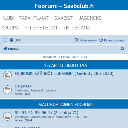
Foorumi – Saabclub.fi
KLUBI
TAPAHTUMAT
SAABISTI
JÄSENEKSI
KAUPPA
YHTEYSTIEDOT
TIETOSUOJA
UKK
Rekisteröidy
Kirjaudu sisään
E
Etusivu
t
Tänään on To Elo 06, 2026 12:44
s
YLLÄPITO TIEDOTTAA
i
FOORUMIN SÄÄNNÖT, LUE ENSIN! (Päivitetty 28.3.2020)
Helpdesk
Tiedotteet / helpdesk / palaute.
Aiheet:
623
MALLIKOHTAINEN FOORUMI
92, 93, 94, 95, 96, 97 (2-tahti ja V4)
Wanhojen Saabien oma alue. Mallivuodet 1950-1980.
Aiheet:
2974