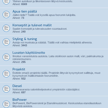
Yleinen autoiluun ja liikenteeseen liittyvä keskustelu.
Aiheet:
6569
Apua tien päällä
Jäitkö tielle? Täällä voit kysellä apua foorumin lukijoilta.
Aiheet:
73
Konseptit ja tulevat mallit
Saabin konseptit ja tulevaisuuden suuntaukset.
Aiheet:
240
Styling & tuning
Autoja voi muokata ja säätää. Täällä voit vaihtaa mielipiteitä aiheesta.
Aiheet:
3443
Luvaton käyttöönotto
Ilmoitus varastetuista autoista. Laita otsikkoon auton malli, väri, paikkakunta ja
rekisterinumero.
Aiheet:
295
Projektit
Esittele oma(t) projektisi täällä. Projektiin liittyvät kysymykset sallittuja, muut
kysymykset mallikohtaisiin foorumeihin.
Aiheet:
932
Diesel
Nokivasarasta salonkikelpoiseksi ympäristön säästäjäksi.
Aiheet:
697
BioPower
BioPowerit, BioPoweroinnit ja Etanolimuutokset. Keskustelua etanoliautoiluun
liittyvistä asioista.