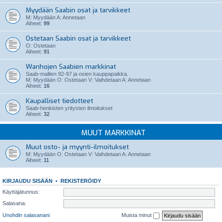
Myydään Saabin osat ja tarvikkeet
M: Myydään A: Annetaan
Aiheet:
99
Ostetaan Saabin osat ja tarvikkeet
O: Ostetaan
Aiheet:
91
Wanhojen Saabien markkinat
Saab-mallien 92-97 ja osien kauppapaikka.
M: Myydään O: Ostetaan V: Vaihdetaan A: Annetaan
Aiheet:
16
Kaupalliset tiedotteet
Saab-henkisten yritysten ilmoitukset
Aiheet:
32
MUUT MARKKINAT
Muut osto- ja myynti-ilmoitukset
M: Myydään O: Ostetaan V: Vaihdetaan A: Annetaan
Aiheet:
11
KIRJAUDU SISÄÄN
•
REKISTERÖIDY
Käyttäjätunnus:
Salasana:
Unohdin salasanani
Muista minut