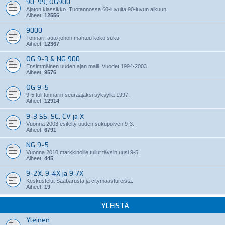
90, 99, OG900
Ajaton klassikko. Tuotannossa 60-luvulta 90-luvun alkuun.
Aiheet:
12556
9000
Tonnari, auto johon mahtuu koko suku.
Aiheet:
12367
OG 9-3 & NG 900
Ensimmäinen uuden ajan malli. Vuodet 1994-2003.
Aiheet:
9576
OG 9-5
9-5 tuli tonnarin seuraajaksi syksyllä 1997.
Aiheet:
12914
9-3 SS, SC, CV ja X
Vuonna 2003 esitelty uuden sukupolven 9-3.
Aiheet:
6791
NG 9-5
Vuonna 2010 markkinoille tullut täysin uusi 9-5.
Aiheet:
445
9-2X, 9-4X ja 9-7X
Keskustelut Saabarusta ja citymaastureista.
Aiheet:
19
YLEISTÄ
Yleinen