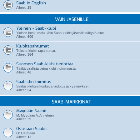
Saab in English
Aiheet:
29
VAIN JÄSENILLE
Yleinen - Saab-klubi
Yleinen keskustelu. Vain Saab-klubin jäsenille näkyvä alue.
Aiheet:
600
Klubitapahtumat
Tulevat klubin tapahtumat.
Aiheet:
364
Suomen Saab-klubi tiedottaa
Täältä virallista tietoa klubin toiminnasta.
Aiheet:
46
Saabistin toimitus
Saabisti-lehteä koskeva tiedotus ja kysymykset.
Aiheet:
64
SAAB-MARKKINAT
Myydään Saabit
M: Myydään A: Annetaan
Aiheet:
39
Ostetaan Saabit
O: Ostetaan
Aiheet:
12