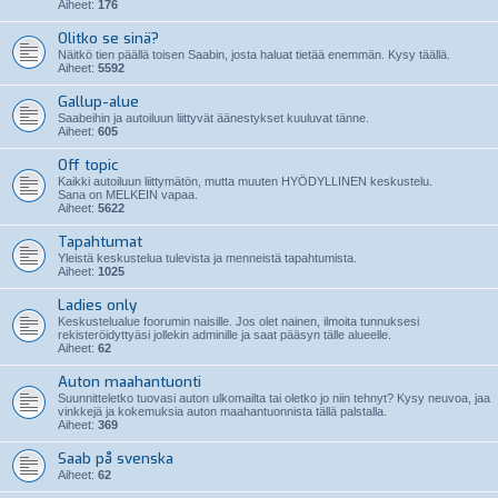
Aiheet:
176
Olitko se sinä?
Näitkö tien päällä toisen Saabin, josta haluat tietää enemmän. Kysy täällä.
Aiheet:
5592
Gallup-alue
Saabeihin ja autoiluun liittyvät äänestykset kuuluvat tänne.
Aiheet:
605
Off topic
Kaikki autoiluun liittymätön, mutta muuten HYÖDYLLINEN keskustelu.
Sana on MELKEIN vapaa.
Aiheet:
5622
Tapahtumat
Yleistä keskustelua tulevista ja menneistä tapahtumista.
Aiheet:
1025
Ladies only
Keskustelualue foorumin naisille. Jos olet nainen, ilmoita tunnuksesi
rekisteröidyttyäsi jollekin adminille ja saat pääsyn tälle alueelle.
Aiheet:
62
Auton maahantuonti
Suunnitteletko tuovasi auton ulkomailta tai oletko jo niin tehnyt? Kysy neuvoa, jaa
vinkkejä ja kokemuksia auton maahantuonnista tällä palstalla.
Aiheet:
369
Saab på svenska
Aiheet:
62