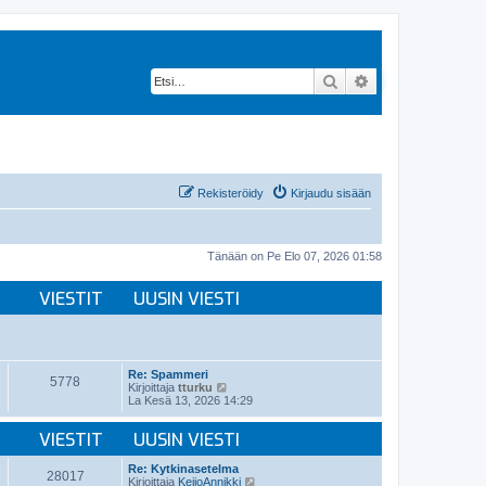
Etsi
Tarkennettu hak
Rekisteröidy
Kirjaudu sisään
Tänään on Pe Elo 07, 2026 01:58
VIESTIT
UUSIN VIESTI
Re: Spammeri
5778
N
Kirjoittaja
tturku
ä
La Kesä 13, 2026 14:29
y
t
VIESTIT
UUSIN VIESTI
ä
u
u
Re: Kytkinasetelma
28017
s
N
Kirjoittaja
KeijoAnnikki