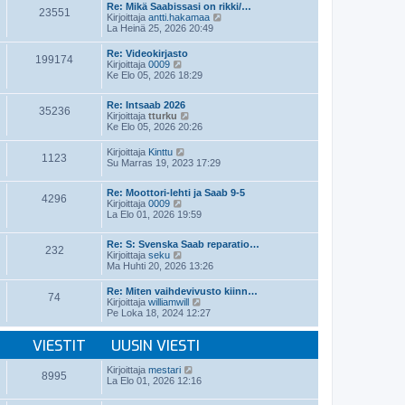
t
e
Re: Mikä Saabissasi on rikki/…
i
23551
ä
s
N
Kirjoittaja
antti.hakamaa
n
u
t
ä
La Heinä 25, 2026 20:49
v
u
i
y
i
s
t
e
Re: Videokirjasto
i
199174
ä
N
s
Kirjoittaja
0009
n
u
ä
t
Ke Elo 05, 2026 18:29
v
u
y
i
i
s
t
e
i
Re: Intsaab 2026
ä
35236
s
n
N
Kirjoittaja
tturku
u
t
v
ä
Ke Elo 05, 2026 20:26
u
i
i
y
s
e
t
i
N
Kirjoittaja
Kinttu
1123
s
ä
n
ä
Su Marras 19, 2023 17:29
t
u
v
y
i
u
i
t
s
Re: Moottori-lehti ja Saab 9-5
e
ä
4296
i
N
Kirjoittaja
0009
s
u
n
ä
La Elo 01, 2026 19:59
t
u
v
y
i
s
i
t
i
Re: S: Svenska Saab reparatio…
e
ä
n
232
N
Kirjoittaja
seku
s
u
v
ä
Ma Huhti 20, 2026 13:26
t
u
i
y
i
s
e
t
i
Re: Miten vaihdevivusto kiinn…
s
74
ä
n
N
Kirjoittaja
williamwill
t
u
v
ä
Pe Loka 18, 2024 12:27
i
u
i
y
s
e
t
i
VIESTIT
UUSIN VIESTI
s
ä
n
t
u
v
i
u
N
Kirjoittaja
mestari
i
8995
s
ä
La Elo 01, 2026 12:16
e
i
y
s
n
t