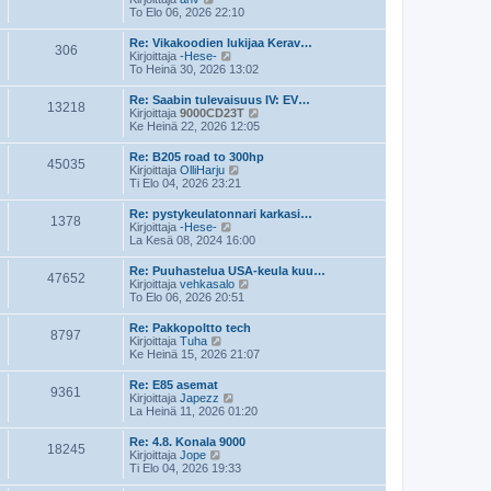
e
i
ä
To Elo 06, 2026 22:10
s
n
y
t
v
t
Re: Vikakoodien lukijaa Kerav…
i
i
306
ä
N
Kirjoittaja
-Hese-
e
u
ä
To Heinä 30, 2026 13:02
s
u
y
t
s
t
Re: Saabin tulevaisuus IV: EV…
i
i
13218
ä
N
Kirjoittaja
9000CD23T
n
u
ä
Ke Heinä 22, 2026 12:05
v
u
y
i
s
t
e
Re: B205 road to 300hp
i
45035
ä
s
N
Kirjoittaja
OlliHarju
n
u
t
ä
Ti Elo 04, 2026 23:21
v
u
i
y
i
s
t
e
Re: pystykeulatonnari karkasi…
i
1378
ä
s
N
Kirjoittaja
-Hese-
n
u
t
ä
La Kesä 08, 2024 16:00
v
u
i
y
i
s
t
e
Re: Puuhastelua USA-keula kuu…
i
47652
ä
N
s
Kirjoittaja
vehkasalo
n
u
ä
t
To Elo 06, 2026 20:51
v
u
y
i
i
s
t
e
Re: Pakkopoltto tech
i
8797
ä
N
s
Kirjoittaja
Tuha
n
u
ä
t
Ke Heinä 15, 2026 21:07
v
u
y
i
i
s
t
e
Re: E85 asemat
i
9361
ä
s
N
Kirjoittaja
Japezz
n
u
t
ä
La Heinä 11, 2026 01:20
v
u
i
y
i
s
t
e
Re: 4.8. Konala 9000
i
18245
ä
N
s
Kirjoittaja
Jope
n
u
ä
t
Ti Elo 04, 2026 19:33
v
u
y
i
i
s