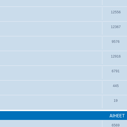
12556
12367
9576
12916
6791
445
19
AIHEET
6569