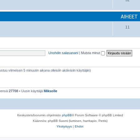
32
AIHEET
11
Unohdin salasanani
|
Muista minut
stuu viimeisen 5 minuutin aikana olleisiin aktiivisiin käyttäjiin)
teensä
27708
• Uusin käyttäjä
Miksolle
Keskustelufoorumin ohjelmisto
phpBB
® Forum Software © phpBB Limited
Käännös: phpBB Suomi (lurttinen, harritapio, Pettis)
Yksityisyys
|
Ehdot