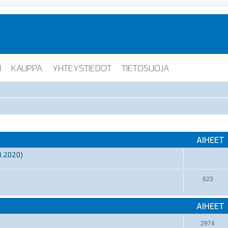
I
KAUPPA
YHTEYSTIEDOT
TIETOSUOJA
AIHEET
3.2020)
623
AIHEET
2974