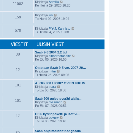
t
N
v
Kirjoittaja
Aemilia
ä
11002
i
ä
i
Ke Heinä 29, 2026 16:20
u
y
e
u
t
s
s
N
Kirjoittaja
jus
ä
t
i
159
ä
To Huhti 02, 2026 19:04
u
i
n
y
u
v
t
s
i
N
Kirjoittaja
P.Y-J. Kannisto
ä
i
570
e
ä
Ti Helmi 04, 2025 19:08
u
n
s
y
u
v
t
t
s
i
i
ä
VIESTIT
UUSIN VIESTI
i
e
u
n
s
u
v
t
Saab 9-3 2004 2.2 tid
s
38
i
i
N
Kirjoittaja
sinnernotasaint
i
e
ä
Ke Elo 05, 2026 16:56
n
s
y
v
t
t
i
Ostetaan Saab 9-5 vm. 2007-20…
i
12
ä
N
e
Kirjoittaja
mttm
u
ä
s
Ti Heinä 28, 2026 09:05
u
y
t
s
t
i
A: OG 900 / 9000? OVIEN IKKUN…
i
101
ä
N
Kirjoittaja
stara
n
u
ä
To Elo 06, 2026 18:58
v
u
y
i
s
t
e
Saab 900 turbo pystäri alalip…
i
101
ä
N
s
Kirjoittaja
rossnach
n
u
ä
t
Pe Elo 07, 2026 00:51
v
u
y
i
i
s
t
e
O 96 kytkinpaketti ja isot vi…
i
17
ä
s
N
Kirjoittaja
bgyury
n
u
t
ä
To Elo 06, 2026 19:48
v
u
i
y
i
s
t
e
i
Saab ohjelmoinnit Kangasala
ä
s