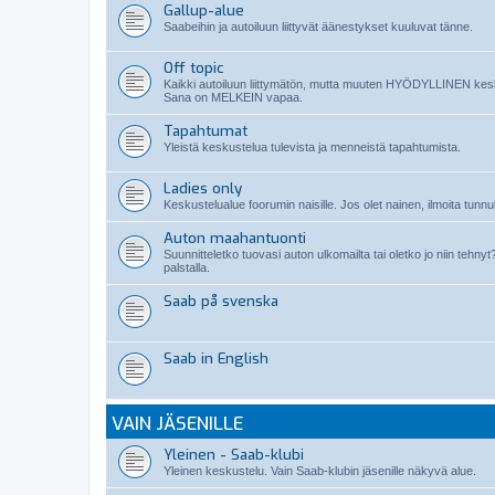
Gallup-alue
Saabeihin ja autoiluun liittyvät äänestykset kuuluvat tänne.
Off topic
Kaikki autoiluun liittymätön, mutta muuten HYÖDYLLINEN kes
Sana on MELKEIN vapaa.
Tapahtumat
Yleistä keskustelua tulevista ja menneistä tapahtumista.
Ladies only
Keskustelualue foorumin naisille. Jos olet nainen, ilmoita tunnuk
Auton maahantuonti
Suunnitteletko tuovasi auton ulkomailta tai oletko jo niin teh
palstalla.
Saab på svenska
Saab in English
VAIN JÄSENILLE
Yleinen - Saab-klubi
Yleinen keskustelu. Vain Saab-klubin jäsenille näkyvä alue.