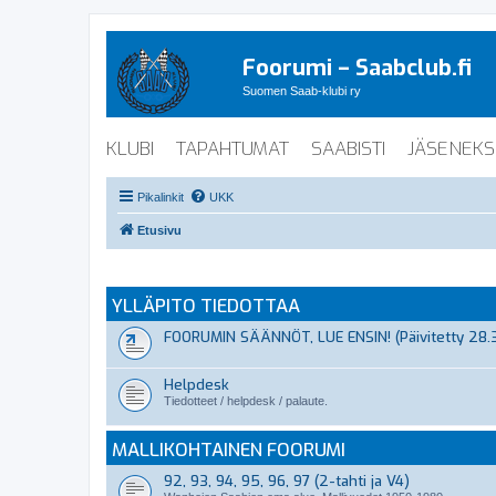
Foorumi – Saabclub.fi
Suomen Saab-klubi ry
KLUBI
TAPAHTUMAT
SAABISTI
JÄSENEKS
Pikalinkit
UKK
Etusivu
YLLÄPITO TIEDOTTAA
FOORUMIN SÄÄNNÖT, LUE ENSIN! (Päivitetty 28.
Helpdesk
Tiedotteet / helpdesk / palaute.
MALLIKOHTAINEN FOORUMI
92, 93, 94, 95, 96, 97 (2-tahti ja V4)