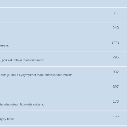
73
240
3443
heesta.
295
ri, paikkakunta ja rekisterinumero.
932
 sallittuja, muut kysymykset mallikohtaisiin foorumeihin.
697
176
oliautoiluun liittyvistä asioista.
5592
Kysy täällä.