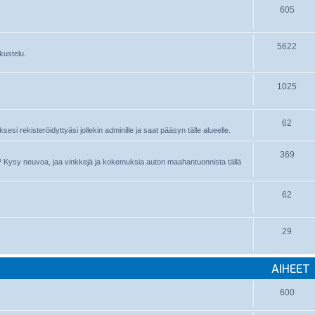
605
5622
kustelu.
1025
62
sesi rekisteröidyttyäsi jollekin adminille ja saat pääsyn tälle alueelle.
369
nyt? Kysy neuvoa, jaa vinkkejä ja kokemuksia auton maahantuonnista tällä
62
29
AIHEET
600