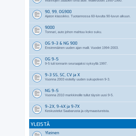
Wanhojen Saabien oma alue. Mallivuodet 1950-1980.
90, 99, OG900
Ajaton klassikko. Tuotannossa 60-luvulta 90-luvun alkuun.
9000
Tonnari, auto johon mahtuu koko suku.
OG 9-3 & NG 900
Ensimmäinen uuden ajan malli. Vuodet 1994-2003.
OG 9-5
9-5 tuli tonnarin seuraajaksi syksyllä 1997.
9-3 SS, SC, CV ja X
Vuonna 2003 esitelty uuden sukupolven 9-3.
NG 9-5
Vuonna 2010 markkinoille tullut täysin uusi 9-5.
9-2X, 9-4X ja 9-7X
Keskustelut Saabarusta ja citymaastureista.
YLEISTÄ
Yleinen