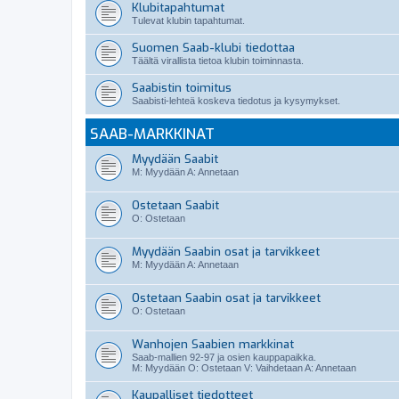
Klubitapahtumat
Tulevat klubin tapahtumat.
Suomen Saab-klubi tiedottaa
Täältä virallista tietoa klubin toiminnasta.
Saabistin toimitus
Saabisti-lehteä koskeva tiedotus ja kysymykset.
SAAB-MARKKINAT
Myydään Saabit
M: Myydään A: Annetaan
Ostetaan Saabit
O: Ostetaan
Myydään Saabin osat ja tarvikkeet
M: Myydään A: Annetaan
Ostetaan Saabin osat ja tarvikkeet
O: Ostetaan
Wanhojen Saabien markkinat
Saab-mallien 92-97 ja osien kauppapaikka.
M: Myydään O: Ostetaan V: Vaihdetaan A: Annetaan
Kaupalliset tiedotteet