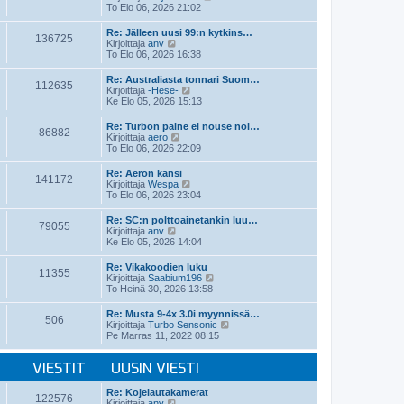
i
ä
To Elo 06, 2026 21:02
n
y
v
t
Re: Jälleen uusi 99:n kytkins…
i
136725
ä
N
Kirjoittaja
anv
e
u
ä
To Elo 06, 2026 16:38
s
u
y
t
s
t
Re: Australiasta tonnari Suom…
i
i
112635
ä
N
Kirjoittaja
-Hese-
n
u
ä
Ke Elo 05, 2026 15:13
v
u
y
i
s
t
e
Re: Turbon paine ei nouse nol…
i
86882
ä
N
s
Kirjoittaja
aero
n
u
ä
t
To Elo 06, 2026 22:09
v
u
y
i
i
s
t
e
Re: Aeron kansi
i
141172
ä
s
N
Kirjoittaja
Wespa
n
u
t
ä
To Elo 06, 2026 23:04
v
u
i
y
i
s
t
e
Re: SC:n polttoainetankin luu…
i
79055
ä
N
s
Kirjoittaja
anv
n
u
ä
t
Ke Elo 05, 2026 14:04
v
u
y
i
i
s
t
e
Re: Vikakoodien luku
i
11355
ä
s
N
Kirjoittaja
Saabium196
n
u
t
ä
To Heinä 30, 2026 13:58
v
u
i
y
i
s
t
e
Re: Musta 9-4x 3.0i myynnissä…
i
506
ä
s
N
Kirjoittaja
Turbo Sensonic
n
u
t
ä
Pe Marras 11, 2022 08:15
v
u
i
y
i
s
t
e
i
VIESTIT
UUSIN VIESTI
ä
s
n
u
t
v
u
Re: Kojelautakamerat
i
i
122576
s
N
Kirjoittaja
anv