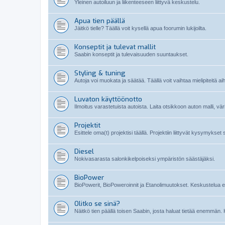
Yleinen autoiluun ja liikenteeseen liittyvä keskustelu.
Apua tien päällä
Jäitkö tielle? Täällä voit kysellä apua foorumin lukijoilta.
Konseptit ja tulevat mallit
Saabin konseptit ja tulevaisuuden suuntaukset.
Styling & tuning
Autoja voi muokata ja säätää. Täällä voit vaihtaa mielipiteitä ai
Luvaton käyttöönotto
Ilmoitus varastetuista autoista. Laita otsikkoon auton malli, vä
Projektit
Esittele oma(t) projektisi täällä. Projektiin liittyvät kysymykset
Diesel
Nokivasarasta salonkikelpoiseksi ympäristön säästäjäksi.
BioPower
BioPowerit, BioPoweroinnit ja Etanolimuutokset. Keskustelua etan
Olitko se sinä?
Näitkö tien päällä toisen Saabin, josta haluat tietää enemmän. 