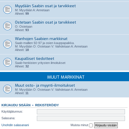
Myydään Saabin osat ja tarvikkeet
M: Myydään A: Annetaan
Aiheet:
99
Ostetaan Saabin osat ja tarvikkeet
O: Ostetaan
Aiheet:
93
Wanhojen Saabien markkinat
Saab-mallien 92-97 ja osien kauppapaikka.
M: Myydään O: Ostetaan V: Vaihdetaan A: Annetaan
Aiheet:
18
Kaupalliset tiedotteet
Saab-henkisten yritysten ilmoitukset
Aiheet:
32
MUUT MARKKINAT
Muut osto- ja myynti-ilmoitukset
M: Myydään O: Ostetaan V: Vaihdetaan A: Annetaan
Aiheet:
11
KIRJAUDU SISÄÄN
•
REKISTERÖIDY
Käyttäjätunnus:
Salasana:
Unohdin salasanani
Muista minut