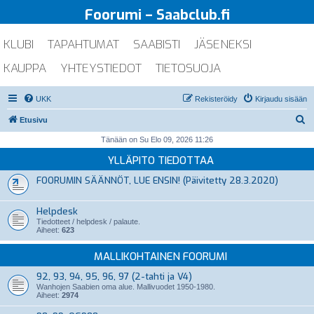
Foorumi – Saabclub.fi
KLUBI
TAPAHTUMAT
SAABISTI
JÄSENEKSI
KAUPPA
YHTEYSTIEDOT
TIETOSUOJA
UKK
Rekisteröidy
Kirjaudu sisään
E
Etusivu
t
Tänään on Su Elo 09, 2026 11:26
s
YLLÄPITO TIEDOTTAA
i
FOORUMIN SÄÄNNÖT, LUE ENSIN! (Päivitetty 28.3.2020)
Helpdesk
Tiedotteet / helpdesk / palaute.
Aiheet:
623
MALLIKOHTAINEN FOORUMI
92, 93, 94, 95, 96, 97 (2-tahti ja V4)
Wanhojen Saabien oma alue. Mallivuodet 1950-1980.
Aiheet:
2974