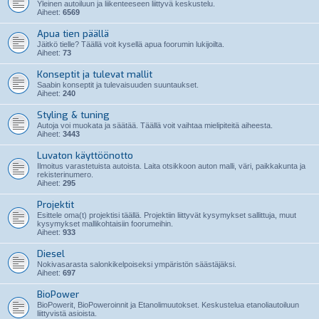
Yleinen autoiluun ja liikenteeseen liittyvä keskustelu.
Aiheet:
6569
Apua tien päällä
Jäitkö tielle? Täällä voit kysellä apua foorumin lukijoilta.
Aiheet:
73
Konseptit ja tulevat mallit
Saabin konseptit ja tulevaisuuden suuntaukset.
Aiheet:
240
Styling & tuning
Autoja voi muokata ja säätää. Täällä voit vaihtaa mielipiteitä aiheesta.
Aiheet:
3443
Luvaton käyttöönotto
Ilmoitus varastetuista autoista. Laita otsikkoon auton malli, väri, paikkakunta ja
rekisterinumero.
Aiheet:
295
Projektit
Esittele oma(t) projektisi täällä. Projektiin liittyvät kysymykset sallittuja, muut
kysymykset mallikohtaisiin foorumeihin.
Aiheet:
933
Diesel
Nokivasarasta salonkikelpoiseksi ympäristön säästäjäksi.
Aiheet:
697
BioPower
BioPowerit, BioPoweroinnit ja Etanolimuutokset. Keskustelua etanoliautoiluun
liittyvistä asioista.