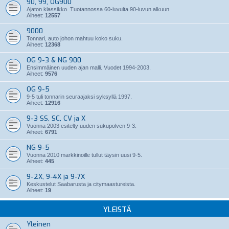
90, 99, OG900
Ajaton klassikko. Tuotannossa 60-luvulta 90-luvun alkuun.
Aiheet:
12557
9000
Tonnari, auto johon mahtuu koko suku.
Aiheet:
12368
OG 9-3 & NG 900
Ensimmäinen uuden ajan malli. Vuodet 1994-2003.
Aiheet:
9576
OG 9-5
9-5 tuli tonnarin seuraajaksi syksyllä 1997.
Aiheet:
12916
9-3 SS, SC, CV ja X
Vuonna 2003 esitelty uuden sukupolven 9-3.
Aiheet:
6791
NG 9-5
Vuonna 2010 markkinoille tullut täysin uusi 9-5.
Aiheet:
445
9-2X, 9-4X ja 9-7X
Keskustelut Saabarusta ja citymaastureista.
Aiheet:
19
YLEISTÄ
Yleinen