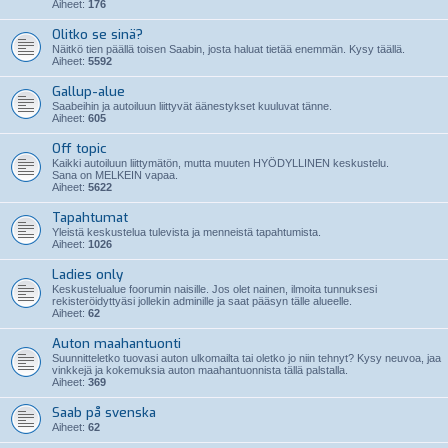
Aiheet:
176
Olitko se sinä?
Näitkö tien päällä toisen Saabin, josta haluat tietää enemmän. Kysy täällä.
Aiheet:
5592
Gallup-alue
Saabeihin ja autoiluun liittyvät äänestykset kuuluvat tänne.
Aiheet:
605
Off topic
Kaikki autoiluun liittymätön, mutta muuten HYÖDYLLINEN keskustelu.
Sana on MELKEIN vapaa.
Aiheet:
5622
Tapahtumat
Yleistä keskustelua tulevista ja menneistä tapahtumista.
Aiheet:
1026
Ladies only
Keskustelualue foorumin naisille. Jos olet nainen, ilmoita tunnuksesi
rekisteröidyttyäsi jollekin adminille ja saat pääsyn tälle alueelle.
Aiheet:
62
Auton maahantuonti
Suunnitteletko tuovasi auton ulkomailta tai oletko jo niin tehnyt? Kysy neuvoa, jaa
vinkkejä ja kokemuksia auton maahantuonnista tällä palstalla.
Aiheet:
369
Saab på svenska
Aiheet:
62