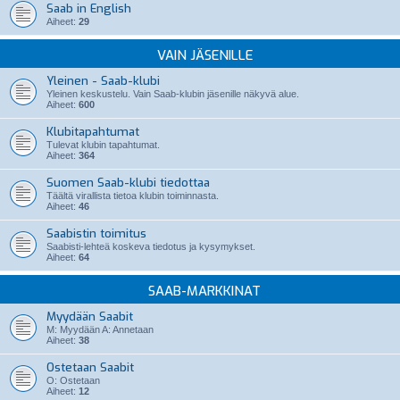
Saab in English
Aiheet:
29
VAIN JÄSENILLE
Yleinen - Saab-klubi
Yleinen keskustelu. Vain Saab-klubin jäsenille näkyvä alue.
Aiheet:
600
Klubitapahtumat
Tulevat klubin tapahtumat.
Aiheet:
364
Suomen Saab-klubi tiedottaa
Täältä virallista tietoa klubin toiminnasta.
Aiheet:
46
Saabistin toimitus
Saabisti-lehteä koskeva tiedotus ja kysymykset.
Aiheet:
64
SAAB-MARKKINAT
Myydään Saabit
M: Myydään A: Annetaan
Aiheet:
38
Ostetaan Saabit
O: Ostetaan
Aiheet:
12