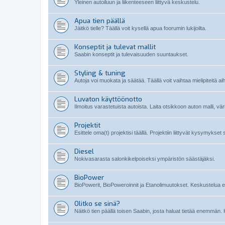
Yleinen autoiluun ja liikenteeseen liittyvä keskustelu.
Apua tien päällä
Jäitkö tielle? Täällä voit kysellä apua foorumin lukijoilta.
Konseptit ja tulevat mallit
Saabin konseptit ja tulevaisuuden suuntaukset.
Styling & tuning
Autoja voi muokata ja säätää. Täällä voit vaihtaa mielipiteitä ai
Luvaton käyttöönotto
Ilmoitus varastetuista autoista. Laita otsikkoon auton malli, vä
Projektit
Esittele oma(t) projektisi täällä. Projektiin liittyvät kysymykset
Diesel
Nokivasarasta salonkikelpoiseksi ympäristön säästäjäksi.
BioPower
BioPowerit, BioPoweroinnit ja Etanolimuutokset. Keskustelua etan
Olitko se sinä?
Näitkö tien päällä toisen Saabin, josta haluat tietää enemmän. 