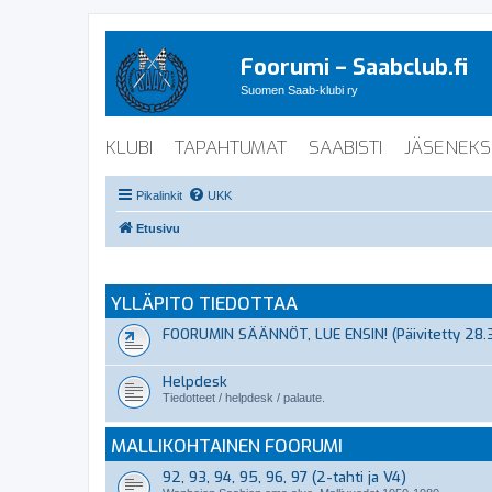
Foorumi – Saabclub.fi
Suomen Saab-klubi ry
KLUBI
TAPAHTUMAT
SAABISTI
JÄSENEKS
Pikalinkit
UKK
Etusivu
YLLÄPITO TIEDOTTAA
FOORUMIN SÄÄNNÖT, LUE ENSIN! (Päivitetty 28.
Helpdesk
Tiedotteet / helpdesk / palaute.
MALLIKOHTAINEN FOORUMI
92, 93, 94, 95, 96, 97 (2-tahti ja V4)