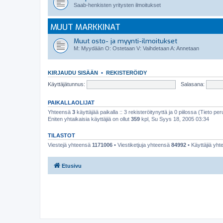
Saab-henkisten yritysten ilmoitukset
MUUT MARKKINAT
Muut osto- ja myynti-ilmoitukset
M: Myydään O: Ostetaan V: Vaihdetaan A: Annetaan
KIRJAUDU SISÄÄN
•
REKISTERÖIDY
Käyttäjätunnus:
Salasana:
PAIKALLAOLIJAT
Yhteensä
3
käyttäjää paikalla :: 3 rekisteröitynyttä ja 0 piilossa (Tieto peru
Eniten yhtaikaisia käyttäjiä on ollut
359
kpl, Su Syys 18, 2005 03:34
TILASTOT
Viestejä yhteensä
1171006
• Viestiketjuja yhteensä
84992
• Käyttäjiä yh
Etusivu