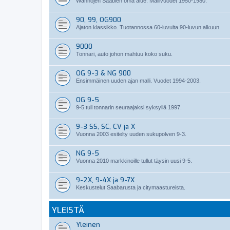
Wanhojen Saabien oma alue. Mallivuodet 1950-1980.
90, 99, OG900
Ajaton klassikko. Tuotannossa 60-luvulta 90-luvun alkuun.
9000
Tonnari, auto johon mahtuu koko suku.
OG 9-3 & NG 900
Ensimmäinen uuden ajan malli. Vuodet 1994-2003.
OG 9-5
9-5 tuli tonnarin seuraajaksi syksyllä 1997.
9-3 SS, SC, CV ja X
Vuonna 2003 esitelty uuden sukupolven 9-3.
NG 9-5
Vuonna 2010 markkinoille tullut täysin uusi 9-5.
9-2X, 9-4X ja 9-7X
Keskustelut Saabarusta ja citymaastureista.
YLEISTÄ
Yleinen