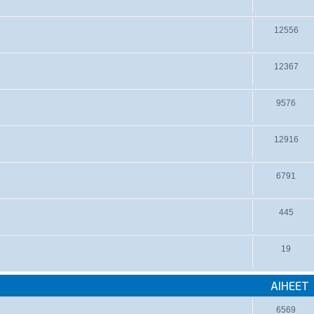
12556
12367
9576
12916
6791
445
19
AIHEET
6569