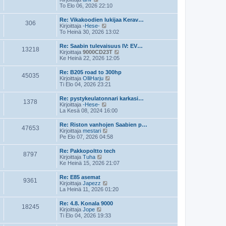
e
i
ä
To Elo 06, 2026 22:10
s
n
y
t
v
t
Re: Vikakoodien lukijaa Kerav…
i
i
306
ä
N
Kirjoittaja
-Hese-
e
u
ä
To Heinä 30, 2026 13:02
s
u
y
t
s
t
Re: Saabin tulevaisuus IV: EV…
i
i
13218
ä
N
Kirjoittaja
9000CD23T
n
u
ä
Ke Heinä 22, 2026 12:05
v
u
y
i
s
t
e
Re: B205 road to 300hp
i
45035
ä
s
N
Kirjoittaja
OlliHarju
n
u
t
ä
Ti Elo 04, 2026 23:21
v
u
i
y
i
s
t
e
Re: pystykeulatonnari karkasi…
i
1378
ä
s
N
Kirjoittaja
-Hese-
n
u
t
ä
La Kesä 08, 2024 16:00
v
u
i
y
i
s
t
e
Re: Riston vanhojen Saabien p…
i
47653
ä
N
s
Kirjoittaja
mestari
n
u
ä
t
Pe Elo 07, 2026 04:58
v
u
y
i
i
s
t
e
Re: Pakkopoltto tech
i
8797
ä
N
s
Kirjoittaja
Tuha
n
u
ä
t
Ke Heinä 15, 2026 21:07
v
u
y
i
i
s
t
e
Re: E85 asemat
i
9361
ä
s
N
Kirjoittaja
Japezz
n
u
t
ä
La Heinä 11, 2026 01:20
v
u
i
y
i
s
t
e
Re: 4.8. Konala 9000
i
18245
ä
N
s
Kirjoittaja
Jope
n
u
ä
t
Ti Elo 04, 2026 19:33
v
u
y
i
i
s