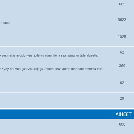
605
5622
kustelu.
1025
62
sesi rekisteröidyttyäsi jollekin adminille ja saat pääsyn tälle alueelle.
369
nyt? Kysy neuvoa, jaa vinkkejä ja kokemuksia auton maahantuonnista tällä
62
29
AIHEET
600