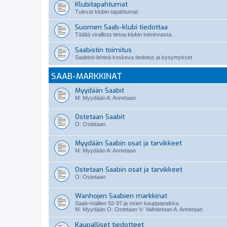
Klubitapahtumat
Tulevat klubin tapahtumat.
Suomen Saab-klubi tiedottaa
Täältä virallista tietoa klubin toiminnasta.
Saabistin toimitus
Saabisti-lehteä koskeva tiedotus ja kysymykset.
SAAB-MARKKINAT
Myydään Saabit
M: Myydään A: Annetaan
Ostetaan Saabit
O: Ostetaan
Myydään Saabin osat ja tarvikkeet
M: Myydään A: Annetaan
Ostetaan Saabin osat ja tarvikkeet
O: Ostetaan
Wanhojen Saabien markkinat
Saab-mallien 92-97 ja osien kauppapaikka.
M: Myydään O: Ostetaan V: Vaihdetaan A: Annetaan
Kaupalliset tiedotteet