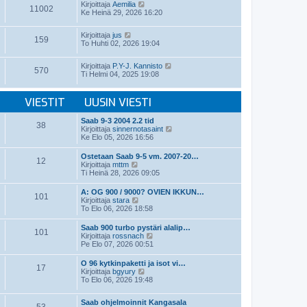
t
N
v
Kirjoittaja
Aemilia
ä
11002
i
ä
i
Ke Heinä 29, 2026 16:20
u
y
e
u
t
s
s
N
Kirjoittaja
jus
ä
t
i
159
ä
To Huhti 02, 2026 19:04
u
i
n
y
u
v
t
s
i
N
Kirjoittaja
P.Y-J. Kannisto
ä
i
570
e
ä
Ti Helmi 04, 2025 19:08
u
n
s
y
u
v
t
t
s
i
i
ä
VIESTIT
UUSIN VIESTI
i
e
u
n
s
u
v
t
Saab 9-3 2004 2.2 tid
s
38
i
i
N
Kirjoittaja
sinnernotasaint
i
e
ä
Ke Elo 05, 2026 16:56
n
s
y
v
t
t
i
Ostetaan Saab 9-5 vm. 2007-20…
i
12
ä
N
e
Kirjoittaja
mttm
u
ä
s
Ti Heinä 28, 2026 09:05
u
y
t
s
t
i
A: OG 900 / 9000? OVIEN IKKUN…
i
101
ä
N
Kirjoittaja
stara
n
u
ä
To Elo 06, 2026 18:58
v
u
y
i
s
t
e
Saab 900 turbo pystäri alalip…
i
101
ä
N
s
Kirjoittaja
rossnach
n
u
ä
t
Pe Elo 07, 2026 00:51
v
u
y
i
i
s
t
e
O 96 kytkinpaketti ja isot vi…
i
17
ä
s
N
Kirjoittaja
bgyury
n
u
t
ä
To Elo 06, 2026 19:48
v
u
i
y
i
s
t
e
i
Saab ohjelmoinnit Kangasala
ä
s