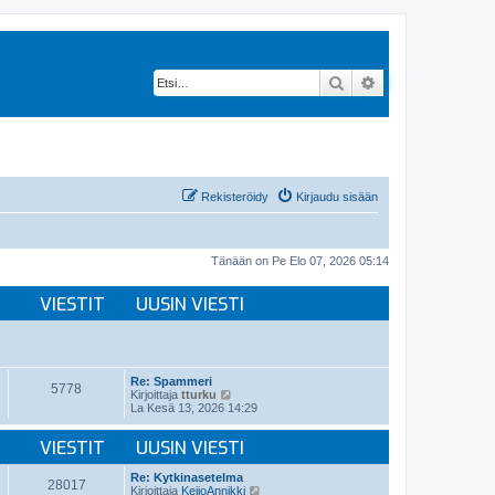
Etsi
Tarkennettu hak
Rekisteröidy
Kirjaudu sisään
Tänään on Pe Elo 07, 2026 05:14
VIESTIT
UUSIN VIESTI
Re: Spammeri
5778
N
Kirjoittaja
tturku
ä
La Kesä 13, 2026 14:29
y
t
VIESTIT
UUSIN VIESTI
ä
u
u
Re: Kytkinasetelma
28017
s
N
Kirjoittaja
KeijoAnnikki