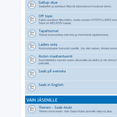
Gallup-alue
Saabeihin ja autoiluun liittyvät äänestykset kuuluvat tänne.
Off topic
Kaikki autoiluun liittymätön, mutta muuten HYÖDYLLINEN kes
Sana on MELKEIN vapaa.
Tapahtumat
Yleistä keskustelua tulevista ja menneistä tapahtumista.
Ladies only
Keskustelualue foorumin naisille. Jos olet nainen, ilmoita tunnuk
Auton maahantuonti
Suunnitteletko tuovasi auton ulkomailta tai oletko jo niin teh
palstalla.
Saab på svenska
Saab in English
VAIN JÄSENILLE
Yleinen - Saab-klubi
Yleinen keskustelu. Vain Saab-klubin jäsenille näkyvä alue.