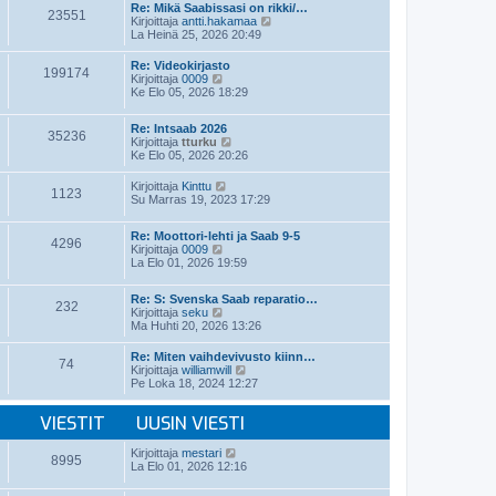
t
e
Re: Mikä Saabissasi on rikki/…
i
23551
ä
s
N
Kirjoittaja
antti.hakamaa
n
u
t
ä
La Heinä 25, 2026 20:49
v
u
i
y
i
s
t
e
Re: Videokirjasto
i
199174
ä
N
s
Kirjoittaja
0009
n
u
ä
t
Ke Elo 05, 2026 18:29
v
u
y
i
i
s
t
e
i
Re: Intsaab 2026
ä
35236
s
n
N
Kirjoittaja
tturku
u
t
v
ä
Ke Elo 05, 2026 20:26
u
i
i
y
s
e
t
i
N
Kirjoittaja
Kinttu
1123
s
ä
n
ä
Su Marras 19, 2023 17:29
t
u
v
y
i
u
i
t
s
Re: Moottori-lehti ja Saab 9-5
e
ä
4296
i
N
Kirjoittaja
0009
s
u
n
ä
La Elo 01, 2026 19:59
t
u
v
y
i
s
i
t
i
Re: S: Svenska Saab reparatio…
e
ä
n
232
N
Kirjoittaja
seku
s
u
v
ä
Ma Huhti 20, 2026 13:26
t
u
i
y
i
s
e
t
i
Re: Miten vaihdevivusto kiinn…
s
74
ä
n
N
Kirjoittaja
williamwill
t
u
v
ä
Pe Loka 18, 2024 12:27
i
u
i
y
s
e
t
i
VIESTIT
UUSIN VIESTI
s
ä
n
t
u
v
i
u
N
Kirjoittaja
mestari
i
8995
s
ä
La Elo 01, 2026 12:16
e
i
y
s
n
t