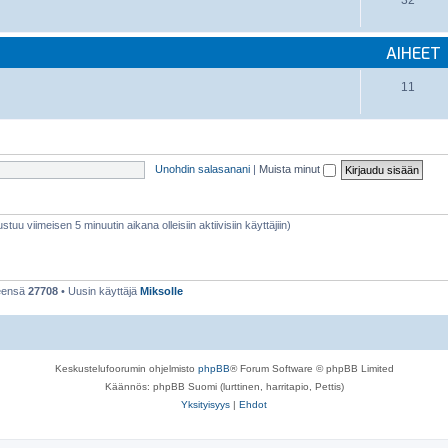
32
AIHEET
11
Unohdin salasanani
|
Muista minut
stuu viimeisen 5 minuutin aikana olleisiin aktiivisiin käyttäjiin)
teensä
27708
• Uusin käyttäjä
Miksolle
Keskustelufoorumin ohjelmisto
phpBB
® Forum Software © phpBB Limited
Käännös: phpBB Suomi (lurttinen, harritapio, Pettis)
Yksityisyys
|
Ehdot