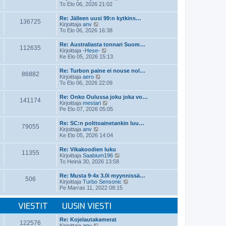
i
ä
To Elo 06, 2026 21:02
n
y
v
t
Re: Jälleen uusi 99:n kytkins…
i
136725
ä
N
Kirjoittaja
anv
e
u
ä
To Elo 06, 2026 16:38
s
u
y
t
s
t
Re: Australiasta tonnari Suom…
i
i
112635
ä
N
Kirjoittaja
-Hese-
n
u
ä
Ke Elo 05, 2026 15:13
v
u
y
i
s
t
e
Re: Turbon paine ei nouse nol…
i
86882
ä
N
s
Kirjoittaja
aero
n
u
ä
t
To Elo 06, 2026 22:09
v
u
y
i
i
s
t
e
Re: Onko Oulussa joku joka vo…
i
141174
ä
s
N
Kirjoittaja
mestari
n
u
t
ä
Pe Elo 07, 2026 05:05
v
u
i
y
i
s
t
e
Re: SC:n polttoainetankin luu…
i
79055
ä
N
s
Kirjoittaja
anv
n
u
ä
t
Ke Elo 05, 2026 14:04
v
u
y
i
i
s
t
e
Re: Vikakoodien luku
i
11355
ä
s
N
Kirjoittaja
Saabium196
n
u
t
ä
To Heinä 30, 2026 13:58
v
u
i
y
i
s
t
e
Re: Musta 9-4x 3.0i myynnissä…
i
506
ä
s
N
Kirjoittaja
Turbo Sensonic
n
u
t
ä
Pe Marras 11, 2022 08:15
v
u
i
y
i
s
t
e
i
VIESTIT
UUSIN VIESTI
ä
s
n
u
t
v
u
Re: Kojelautakamerat
i
i
122576
s
N
Kirjoittaja
anv