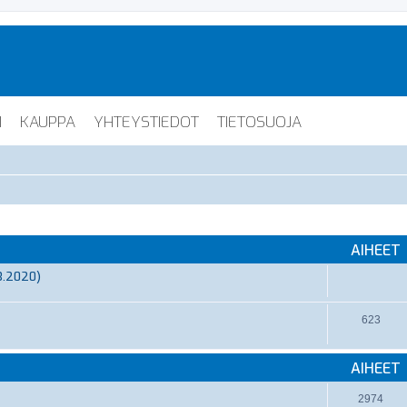
I
KAUPPA
YHTEYSTIEDOT
TIETOSUOJA
AIHEET
3.2020)
623
AIHEET
2974