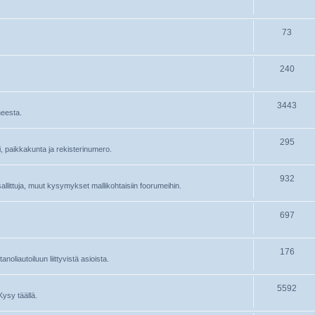
73
240
3443
heesta.
295
ri, paikkakunta ja rekisterinumero.
932
 sallittuja, muut kysymykset mallikohtaisiin foorumeihin.
697
176
oliautoiluun liittyvistä asioista.
5592
Kysy täällä.