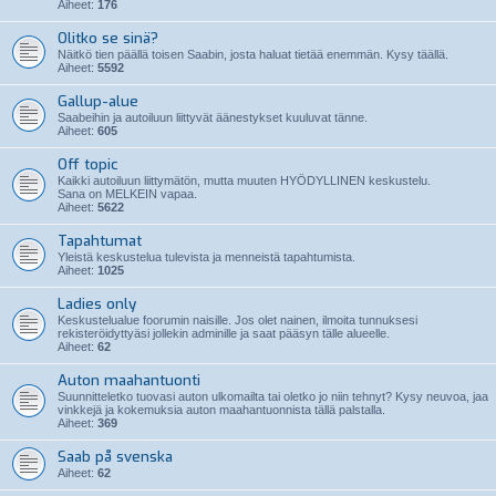
Aiheet:
176
Olitko se sinä?
Näitkö tien päällä toisen Saabin, josta haluat tietää enemmän. Kysy täällä.
Aiheet:
5592
Gallup-alue
Saabeihin ja autoiluun liittyvät äänestykset kuuluvat tänne.
Aiheet:
605
Off topic
Kaikki autoiluun liittymätön, mutta muuten HYÖDYLLINEN keskustelu.
Sana on MELKEIN vapaa.
Aiheet:
5622
Tapahtumat
Yleistä keskustelua tulevista ja menneistä tapahtumista.
Aiheet:
1025
Ladies only
Keskustelualue foorumin naisille. Jos olet nainen, ilmoita tunnuksesi
rekisteröidyttyäsi jollekin adminille ja saat pääsyn tälle alueelle.
Aiheet:
62
Auton maahantuonti
Suunnitteletko tuovasi auton ulkomailta tai oletko jo niin tehnyt? Kysy neuvoa, jaa
vinkkejä ja kokemuksia auton maahantuonnista tällä palstalla.
Aiheet:
369
Saab på svenska
Aiheet:
62