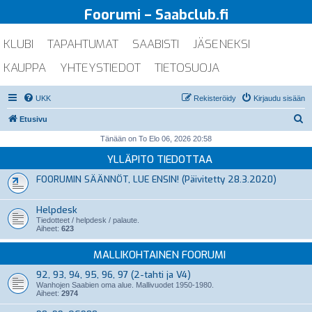
Foorumi – Saabclub.fi
KLUBI
TAPAHTUMAT
SAABISTI
JÄSENEKSI
KAUPPA
YHTEYSTIEDOT
TIETOSUOJA
UKK
Rekisteröidy
Kirjaudu sisään
E
Etusivu
t
Tänään on To Elo 06, 2026 20:58
s
YLLÄPITO TIEDOTTAA
i
FOORUMIN SÄÄNNÖT, LUE ENSIN! (Päivitetty 28.3.2020)
Helpdesk
Tiedotteet / helpdesk / palaute.
Aiheet:
623
MALLIKOHTAINEN FOORUMI
92, 93, 94, 95, 96, 97 (2-tahti ja V4)
Wanhojen Saabien oma alue. Mallivuodet 1950-1980.
Aiheet:
2974