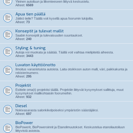
Yleinen autoiluun ja liikenteeseen liittyvä keskustelu.
Aiheet:
6569
Apua tien päällä
Jäitkö tielle? Täällä voit kysellä apua foorumin lukijoilta.
Aiheet:
73
Konseptit ja tulevat mallit
Saabin konseptit ja tulevaisuuden suuntaukset.
Aiheet:
240
Styling & tuning
Autoja voi muokata ja säätää. Täällä voit vaihtaa mielipiteitä aiheesta.
Aiheet:
3443
Luvaton käyttöönotto
Ilmoitus varastetuista autoista. Laita otsikkoon auton malli, väri, paikkakunta ja
rekisterinumero.
Aiheet:
295
Projektit
Esittele oma(t) projektisi täällä. Projektiin liittyvät kysymykset sallittuja, muut
kysymykset mallikohtaisiin foorumeihin.
Aiheet:
932
Diesel
Nokivasarasta salonkikelpoiseksi ympäristön säästäjäksi.
Aiheet:
697
BioPower
BioPowerit, BioPoweroinnit ja Etanolimuutokset. Keskustelua etanoliautoiluun
liittyvistä asioista.