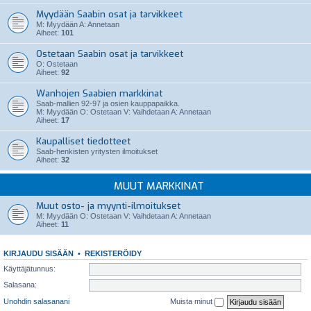
Myydään Saabin osat ja tarvikkeet
M: Myydään A: Annetaan
Aiheet:
101
Ostetaan Saabin osat ja tarvikkeet
O: Ostetaan
Aiheet:
92
Wanhojen Saabien markkinat
Saab-mallien 92-97 ja osien kauppapaikka.
M: Myydään O: Ostetaan V: Vaihdetaan A: Annetaan
Aiheet:
17
Kaupalliset tiedotteet
Saab-henkisten yritysten ilmoitukset
Aiheet:
32
MUUT MARKKINAT
Muut osto- ja myynti-ilmoitukset
M: Myydään O: Ostetaan V: Vaihdetaan A: Annetaan
Aiheet:
11
KIRJAUDU SISÄÄN
•
REKISTERÖIDY
Käyttäjätunnus:
Salasana:
Unohdin salasanani
Muista minut