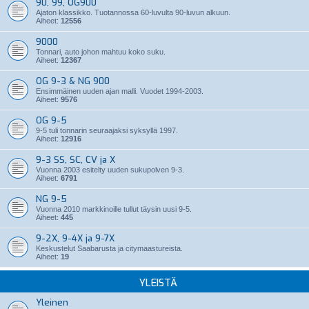
90, 99, OG900
Ajaton klassikko. Tuotannossa 60-luvulta 90-luvun alkuun.
Aiheet:
12556
9000
Tonnari, auto johon mahtuu koko suku.
Aiheet:
12367
OG 9-3 & NG 900
Ensimmäinen uuden ajan malli. Vuodet 1994-2003.
Aiheet:
9576
OG 9-5
9-5 tuli tonnarin seuraajaksi syksyllä 1997.
Aiheet:
12916
9-3 SS, SC, CV ja X
Vuonna 2003 esitelty uuden sukupolven 9-3.
Aiheet:
6791
NG 9-5
Vuonna 2010 markkinoille tullut täysin uusi 9-5.
Aiheet:
445
9-2X, 9-4X ja 9-7X
Keskustelut Saabarusta ja citymaastureista.
Aiheet:
19
YLEISTÄ
Yleinen