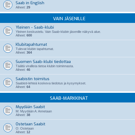
Saab in English
Aiheet:
29
VAIN JÄSENILLE
Yleinen - Saab-klubi
Yleinen keskustelu. Vain Saab-klubin jäsenille näkyvä alue.
Aiheet:
600
Klubitapahtumat
Tulevat klubin tapahtumat.
Aiheet:
364
Suomen Saab-klubi tiedottaa
Täältä virallista tietoa klubin toiminnasta.
Aiheet:
46
Saabistin toimitus
Saabisti-lehteä koskeva tiedotus ja kysymykset.
Aiheet:
64
SAAB-MARKKINAT
Myydään Saabit
M: Myydään A: Annetaan
Aiheet:
38
Ostetaan Saabit
O: Ostetaan
Aiheet:
12