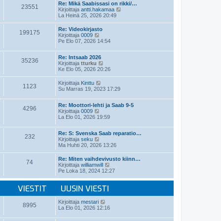
t
e
Re: Mikä Saabissasi on rikki/…
i
23551
ä
s
N
Kirjoittaja
antti.hakamaa
n
u
t
ä
La Heinä 25, 2026 20:49
v
u
i
y
i
s
t
e
Re: Videokirjasto
i
199175
ä
N
s
Kirjoittaja
0009
n
u
ä
t
Pe Elo 07, 2026 14:54
v
u
y
i
i
s
t
e
i
Re: Intsaab 2026
ä
35236
s
n
N
Kirjoittaja
tturku
u
t
v
ä
Ke Elo 05, 2026 20:26
u
i
i
y
s
e
t
i
N
Kirjoittaja
Kinttu
1123
s
ä
n
ä
Su Marras 19, 2023 17:29
t
u
v
y
i
u
i
t
s
Re: Moottori-lehti ja Saab 9-5
e
ä
4296
i
N
Kirjoittaja
0009
s
u
n
ä
La Elo 01, 2026 19:59
t
u
v
y
i
s
i
t
i
Re: S: Svenska Saab reparatio…
e
ä
n
232
N
Kirjoittaja
seku
s
u
v
ä
Ma Huhti 20, 2026 13:26
t
u
i
y
i
s
e
t
i
Re: Miten vaihdevivusto kiinn…
s
74
ä
n
N
Kirjoittaja
williamwill
t
u
v
ä
Pe Loka 18, 2024 12:27
i
u
i
y
s
e
t
i
VIESTIT
UUSIN VIESTI
s
ä
n
t
u
v
i
u
N
Kirjoittaja
mestari
i
8995
s
ä
La Elo 01, 2026 12:16
e
i
y
s
n
t