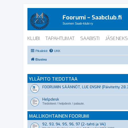
Foorumi – Saabclub.fi
Suomen Saab-klubi ry
KLUBI
TAPAHTUMAT
SAABISTI
JÄSENEKS
Pikalinkit
UKK
Etusivu
YLLÄPITO TIEDOTTAA
FOORUMIN SÄÄNNÖT, LUE ENSIN! (Päivitetty 28.
Helpdesk
Tiedotteet / helpdesk / palaute.
MALLIKOHTAINEN FOORUMI
92, 93, 94, 95, 96, 97 (2-tahti ja V4)