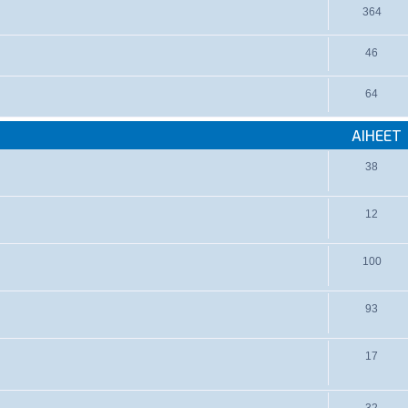
364
46
64
AIHEET
38
12
100
93
17