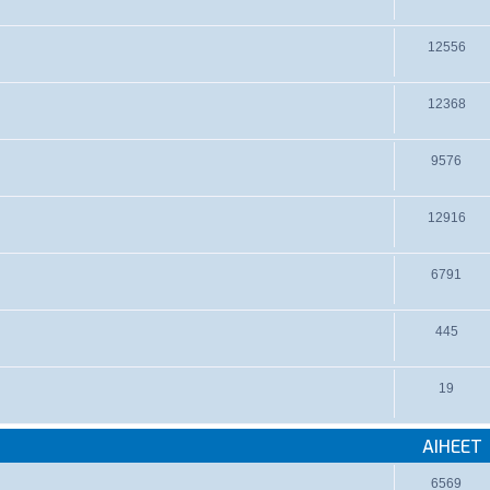
12556
12368
9576
12916
6791
445
19
AIHEET
6569