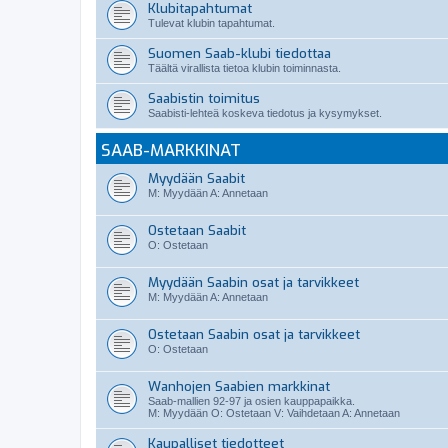
Klubitapahtumat
Tulevat klubin tapahtumat.
Suomen Saab-klubi tiedottaa
Täältä virallista tietoa klubin toiminnasta.
Saabistin toimitus
Saabisti-lehteä koskeva tiedotus ja kysymykset.
SAAB-MARKKINAT
Myydään Saabit
M: Myydään A: Annetaan
Ostetaan Saabit
O: Ostetaan
Myydään Saabin osat ja tarvikkeet
M: Myydään A: Annetaan
Ostetaan Saabin osat ja tarvikkeet
O: Ostetaan
Wanhojen Saabien markkinat
Saab-mallien 92-97 ja osien kauppapaikka.
M: Myydään O: Ostetaan V: Vaihdetaan A: Annetaan
Kaupalliset tiedotteet