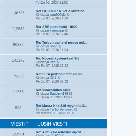
i
ä
To Elo 06, 2026 21:02
n
y
v
t
Re: OG900-87 K-Jet oikuttelee
i
136726
ä
N
Kirjoittaja
alpo900gle
e
u
ä
Pe Elo 07, 2026 14:28
s
u
y
t
s
t
Re: ABS-pistokkeet - 9000
i
i
112639
ä
N
Kirjoittaja
kimmoisa
n
u
ä
Pe Elo 07, 2026 17:48
v
u
y
i
s
t
e
Re: Turbon paine ei nouse nol…
i
86885
ä
N
s
Kirjoittaja
Suap
n
u
ä
t
Pe Elo 07, 2026 18:03
v
u
y
i
i
s
t
e
Re: Nopeat kysymykset 9-5
i
141178
ä
N
s
Kirjoittaja
Pee
n
u
ä
t
Pe Elo 07, 2026 21:22
v
u
y
i
i
s
t
e
Re: SC:n polttoainetankin luu…
i
79056
ä
N
s
Kirjoittaja
Di17
n
u
ä
t
Pe Elo 07, 2026 07:32
v
u
y
i
i
s
t
e
Re: Vikakoodien luku
i
11355
ä
s
N
Kirjoittaja
Saabium196
n
u
t
ä
To Heinä 30, 2026 13:58
v
u
i
y
i
s
t
e
Re: Musta 9-4x 3.0i myynnissä…
i
506
ä
s
N
Kirjoittaja
Turbo Sensonic
n
u
t
ä
Pe Marras 11, 2022 08:15
v
u
i
y
i
s
t
e
i
VIESTIT
UUSIN VIESTI
ä
s
n
u
t
v
u
Re: Ajatuksia autoilun arjest…
i
i
122581
s
N
Kirjoittaja
IC1970