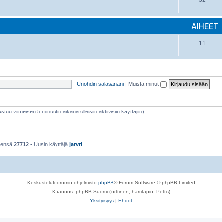
32
AIHEET
11
Unohdin salasanani
|
Muista minut
stuu viimeisen 5 minuutin aikana olleisiin aktiivisiin käyttäjiin)
teensä
27712
• Uusin käyttäjä
jarvri
Keskustelufoorumin ohjelmisto
phpBB
® Forum Software © phpBB Limited
Käännös: phpBB Suomi (lurttinen, harritapio, Pettis)
Yksityisyys
|
Ehdot