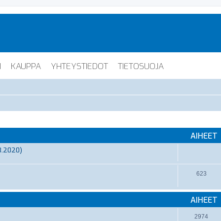
I
KAUPPA
YHTEYSTIEDOT
TIETOSUOJA
AIHEET
3.2020)
623
AIHEET
2974