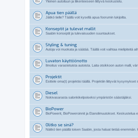
Yleinen autoiluun ja liikenteeseen liittyvä keskustelu.
Apua tien päällä
Jäitkö tielle? Täällä voit kysellä apua foorumin lukijoilta.
Konseptit ja tulevat mallit
Saabin konseptit ja tulevaisuuden suuntaukset.
Styling & tuning
Autoja voi muokata ja säätää. Täällä voit vaihtaa mielipiteitä ai
Luvaton käyttöönotto
Ilmoitus varastetuista autoista. Laita otsikkoon auton malli, vä
Projektit
Esittele oma(t) projektisi täällä. Projektiin liittyvät kysymykset
Diesel
Nokivasarasta salonkikelpoiseksi ympäristön säästäjäksi.
BioPower
BioPowerit, BioPoweroinnit ja Etanolimuutokset. Keskustelua etan
Olitko se sinä?
Näitkö tien päällä toisen Saabin, josta haluat tietää enemmän. 