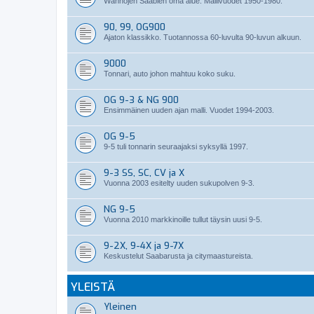
Wanhojen Saabien oma alue. Mallivuodet 1950-1980.
90, 99, OG900
Ajaton klassikko. Tuotannossa 60-luvulta 90-luvun alkuun.
9000
Tonnari, auto johon mahtuu koko suku.
OG 9-3 & NG 900
Ensimmäinen uuden ajan malli. Vuodet 1994-2003.
OG 9-5
9-5 tuli tonnarin seuraajaksi syksyllä 1997.
9-3 SS, SC, CV ja X
Vuonna 2003 esitelty uuden sukupolven 9-3.
NG 9-5
Vuonna 2010 markkinoille tullut täysin uusi 9-5.
9-2X, 9-4X ja 9-7X
Keskustelut Saabarusta ja citymaastureista.
YLEISTÄ
Yleinen