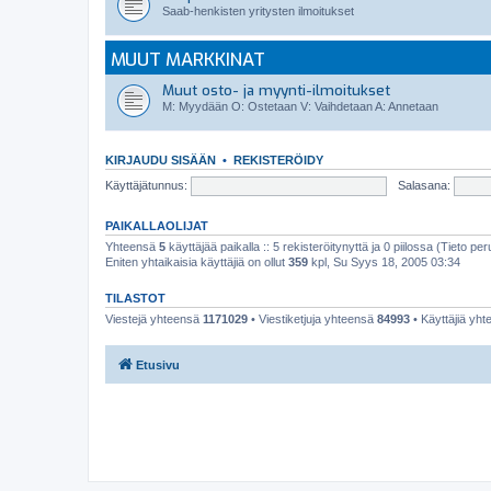
Saab-henkisten yritysten ilmoitukset
MUUT MARKKINAT
Muut osto- ja myynti-ilmoitukset
M: Myydään O: Ostetaan V: Vaihdetaan A: Annetaan
KIRJAUDU SISÄÄN
•
REKISTERÖIDY
Käyttäjätunnus:
Salasana:
PAIKALLAOLIJAT
Yhteensä
5
käyttäjää paikalla :: 5 rekisteröitynyttä ja 0 piilossa (Tieto peru
Eniten yhtaikaisia käyttäjiä on ollut
359
kpl, Su Syys 18, 2005 03:34
TILASTOT
Viestejä yhteensä
1171029
• Viestiketjuja yhteensä
84993
• Käyttäjiä yh
Etusivu