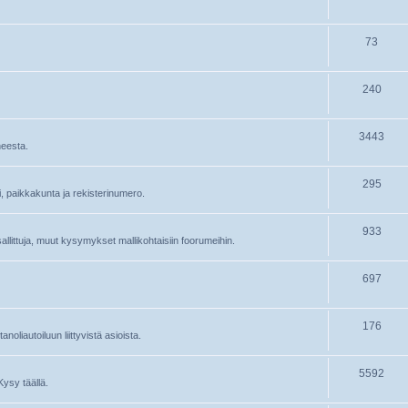
73
240
3443
heesta.
295
ri, paikkakunta ja rekisterinumero.
933
 sallittuja, muut kysymykset mallikohtaisiin foorumeihin.
697
176
oliautoiluun liittyvistä asioista.
5592
Kysy täällä.