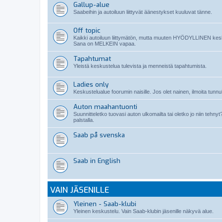
Gallup-alue
Saabeihin ja autoiluun liittyvät äänestykset kuuluvat tänne.
Off topic
Kaikki autoiluun liittymätön, mutta muuten HYÖDYLLINEN kes
Sana on MELKEIN vapaa.
Tapahtumat
Yleistä keskustelua tulevista ja menneistä tapahtumista.
Ladies only
Keskustelualue foorumin naisille. Jos olet nainen, ilmoita tunnuk
Auton maahantuonti
Suunnitteletko tuovasi auton ulkomailta tai oletko jo niin teh
palstalla.
Saab på svenska
Saab in English
VAIN JÄSENILLE
Yleinen - Saab-klubi
Yleinen keskustelu. Vain Saab-klubin jäsenille näkyvä alue.