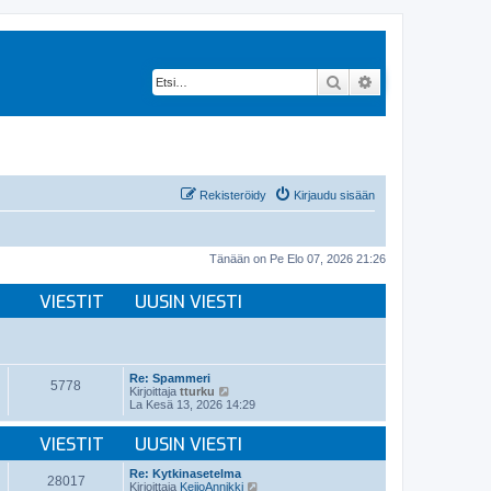
Etsi
Tarkennettu hak
Rekisteröidy
Kirjaudu sisään
Tänään on Pe Elo 07, 2026 21:26
VIESTIT
UUSIN VIESTI
Re: Spammeri
5778
N
Kirjoittaja
tturku
ä
La Kesä 13, 2026 14:29
y
t
VIESTIT
UUSIN VIESTI
ä
u
u
Re: Kytkinasetelma
28017
s
N
Kirjoittaja
KeijoAnnikki