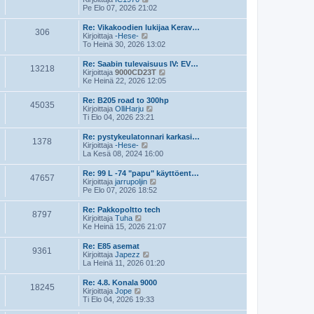
e
i
ä
Pe Elo 07, 2026 21:02
s
n
y
t
v
t
Re: Vikakoodien lukijaa Kerav…
i
i
306
ä
N
Kirjoittaja
-Hese-
e
u
ä
To Heinä 30, 2026 13:02
s
u
y
t
s
t
Re: Saabin tulevaisuus IV: EV…
i
i
13218
ä
N
Kirjoittaja
9000CD23T
n
u
ä
Ke Heinä 22, 2026 12:05
v
u
y
i
s
t
e
Re: B205 road to 300hp
i
45035
ä
s
N
Kirjoittaja
OlliHarju
n
u
t
ä
Ti Elo 04, 2026 23:21
v
u
i
y
i
s
t
e
Re: pystykeulatonnari karkasi…
i
1378
ä
s
N
Kirjoittaja
-Hese-
n
u
t
ä
La Kesä 08, 2024 16:00
v
u
i
y
i
s
t
e
Re: 99 L -74 "papu" käyttöent…
i
47657
ä
N
s
Kirjoittaja
jarrupoljin
n
u
ä
t
Pe Elo 07, 2026 18:52
v
u
y
i
i
s
t
e
Re: Pakkopoltto tech
i
8797
ä
N
s
Kirjoittaja
Tuha
n
u
ä
t
Ke Heinä 15, 2026 21:07
v
u
y
i
i
s
t
e
Re: E85 asemat
i
9361
ä
s
N
Kirjoittaja
Japezz
n
u
t
ä
La Heinä 11, 2026 01:20
v
u
i
y
i
s
t
e
Re: 4.8. Konala 9000
i
18245
ä
N
s
Kirjoittaja
Jope
n
u
ä
t
Ti Elo 04, 2026 19:33
v
u
y
i
i
s