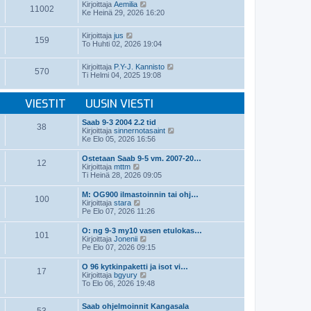
t
N
v
Kirjoittaja
Aemilia
ä
11002
i
ä
i
Ke Heinä 29, 2026 16:20
u
y
e
u
t
s
s
N
Kirjoittaja
jus
ä
t
i
159
ä
To Huhti 02, 2026 19:04
u
i
n
y
u
v
t
s
i
N
Kirjoittaja
P.Y-J. Kannisto
ä
i
570
e
ä
Ti Helmi 04, 2025 19:08
u
n
s
y
u
v
t
t
s
i
i
ä
VIESTIT
UUSIN VIESTI
i
e
u
n
s
u
v
t
Saab 9-3 2004 2.2 tid
s
38
i
i
N
Kirjoittaja
sinnernotasaint
i
e
ä
Ke Elo 05, 2026 16:56
n
s
y
v
t
t
i
Ostetaan Saab 9-5 vm. 2007-20…
i
12
ä
N
e
Kirjoittaja
mttm
u
ä
s
Ti Heinä 28, 2026 09:05
u
y
t
s
t
i
M: OG900 ilmastoinnin tai ohj…
i
100
ä
N
Kirjoittaja
stara
n
u
ä
Pe Elo 07, 2026 11:26
v
u
y
i
s
t
e
O: ng 9-3 my10 vasen etulokas…
i
101
ä
N
s
Kirjoittaja
Jonenii
n
u
ä
t
Pe Elo 07, 2026 09:15
v
u
y
i
i
s
t
e
O 96 kytkinpaketti ja isot vi…
i
17
ä
s
N
Kirjoittaja
bgyury
n
u
t
ä
To Elo 06, 2026 19:48
v
u
i
y
i
s
t
e
i
Saab ohjelmoinnit Kangasala
ä
s