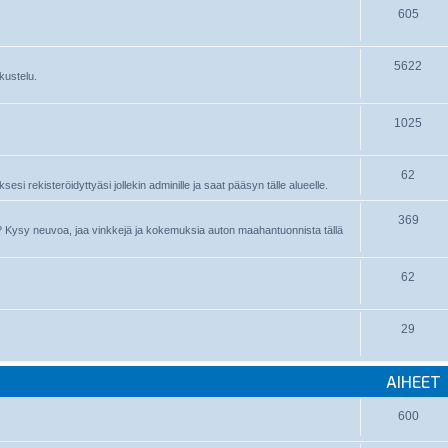
605
5622
kustelu.
1025
62
sesi rekisteröidyttyäsi jollekin adminille ja saat pääsyn tälle alueelle.
369
nyt? Kysy neuvoa, jaa vinkkejä ja kokemuksia auton maahantuonnista tällä
62
29
AIHEET
600