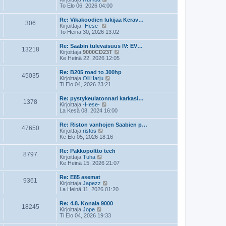
e
i
ä
To Elo 06, 2026 04:00
s
n
y
t
v
t
Re: Vikakoodien lukijaa Kerav…
i
i
306
ä
N
Kirjoittaja
-Hese-
e
u
ä
To Heinä 30, 2026 13:02
s
u
y
t
s
t
Re: Saabin tulevaisuus IV: EV…
i
i
13218
ä
N
Kirjoittaja
9000CD23T
n
u
ä
Ke Heinä 22, 2026 12:05
v
u
y
i
s
t
e
Re: B205 road to 300hp
i
45035
ä
s
N
Kirjoittaja
OlliHarju
n
u
t
ä
Ti Elo 04, 2026 23:21
v
u
i
y
i
s
t
e
Re: pystykeulatonnari karkasi…
i
1378
ä
s
N
Kirjoittaja
-Hese-
n
u
t
ä
La Kesä 08, 2024 16:00
v
u
i
y
i
s
t
e
Re: Riston vanhojen Saabien p…
i
47650
ä
N
s
Kirjoittaja
ristos
n
u
ä
t
Ke Elo 05, 2026 18:16
v
u
y
i
i
s
t
e
Re: Pakkopoltto tech
i
8797
ä
N
s
Kirjoittaja
Tuha
n
u
ä
t
Ke Heinä 15, 2026 21:07
v
u
y
i
i
s
t
e
Re: E85 asemat
i
9361
ä
s
N
Kirjoittaja
Japezz
n
u
t
ä
La Heinä 11, 2026 01:20
v
u
i
y
i
s
t
e
Re: 4.8. Konala 9000
i
18245
ä
N
s
Kirjoittaja
Jope
n
u
ä
t
Ti Elo 04, 2026 19:33
v
u
y
i
i
s