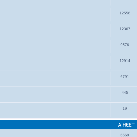
12556
12367
9576
12914
6791
445
19
AIHEET
6569