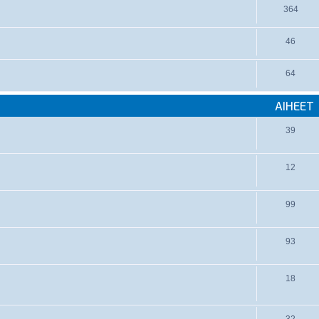
364
46
64
AIHEET
39
12
99
93
18