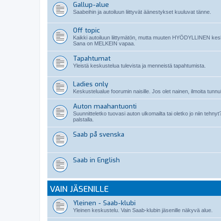
Gallup-alue
Saabeihin ja autoiluun liittyvät äänestykset kuuluvat tänne.
Off topic
Kaikki autoiluun liittymätön, mutta muuten HYÖDYLLINEN kes
Sana on MELKEIN vapaa.
Tapahtumat
Yleistä keskustelua tulevista ja menneistä tapahtumista.
Ladies only
Keskustelualue foorumin naisille. Jos olet nainen, ilmoita tunnuk
Auton maahantuonti
Suunnitteletko tuovasi auton ulkomailta tai oletko jo niin teh
palstalla.
Saab på svenska
Saab in English
VAIN JÄSENILLE
Yleinen - Saab-klubi
Yleinen keskustelu. Vain Saab-klubin jäsenille näkyvä alue.