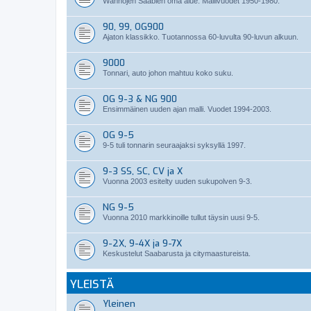
Wanhojen Saabien oma alue. Mallivuodet 1950-1980.
90, 99, OG900
Ajaton klassikko. Tuotannossa 60-luvulta 90-luvun alkuun.
9000
Tonnari, auto johon mahtuu koko suku.
OG 9-3 & NG 900
Ensimmäinen uuden ajan malli. Vuodet 1994-2003.
OG 9-5
9-5 tuli tonnarin seuraajaksi syksyllä 1997.
9-3 SS, SC, CV ja X
Vuonna 2003 esitelty uuden sukupolven 9-3.
NG 9-5
Vuonna 2010 markkinoille tullut täysin uusi 9-5.
9-2X, 9-4X ja 9-7X
Keskustelut Saabarusta ja citymaastureista.
YLEISTÄ
Yleinen