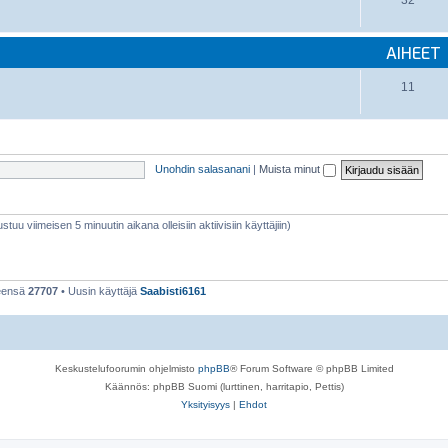
32
AIHEET
11
Unohdin salasanani
|
Muista minut
stuu viimeisen 5 minuutin aikana olleisiin aktiivisiin käyttäjiin)
teensä
27707
• Uusin käyttäjä
Saabisti6161
Keskustelufoorumin ohjelmisto
phpBB
® Forum Software © phpBB Limited
Käännös: phpBB Suomi (lurttinen, harritapio, Pettis)
Yksityisyys
|
Ehdot