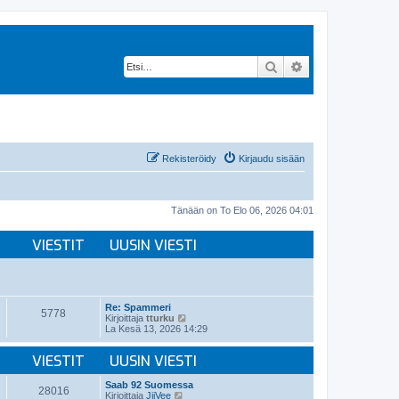
Etsi
Tarkennettu hak
Rekisteröidy
Kirjaudu sisään
Tänään on To Elo 06, 2026 04:01
VIESTIT
UUSIN VIESTI
Re: Spammeri
5778
N
Kirjoittaja
tturku
ä
La Kesä 13, 2026 14:29
y
t
VIESTIT
UUSIN VIESTI
ä
u
u
Saab 92 Suomessa
28016
s
N
Kirjoittaja
JiiVee