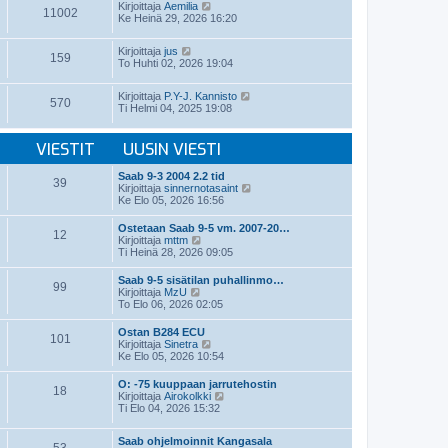
t
N
v
Kirjoittaja
Aemilia
ä
11002
i
ä
i
Ke Heinä 29, 2026 16:20
u
y
e
u
t
s
s
N
Kirjoittaja
jus
ä
t
i
159
ä
To Huhti 02, 2026 19:04
u
i
n
y
u
v
t
s
i
N
Kirjoittaja
P.Y-J. Kannisto
ä
i
570
e
ä
Ti Helmi 04, 2025 19:08
u
n
s
y
u
v
t
t
s
i
i
ä
VIESTIT
UUSIN VIESTI
i
e
u
n
s
u
v
t
Saab 9-3 2004 2.2 tid
s
39
i
i
N
Kirjoittaja
sinnernotasaint
i
e
ä
Ke Elo 05, 2026 16:56
n
s
y
v
t
t
i
Ostetaan Saab 9-5 vm. 2007-20…
i
12
ä
N
e
Kirjoittaja
mttm
u
ä
s
Ti Heinä 28, 2026 09:05
u
y
t
s
t
i
Saab 9-5 sisätilan puhallinmo…
i
99
ä
N
Kirjoittaja
MzU
n
u
ä
To Elo 06, 2026 02:05
v
u
y
i
s
t
e
Ostan B284 ECU
i
101
ä
N
s
Kirjoittaja
Sinetra
n
u
ä
t
Ke Elo 05, 2026 10:54
v
u
y
i
i
s
t
e
O: -75 kuuppaan jarrutehostin
i
18
ä
s
N
Kirjoittaja
Airokolkki
n
u
t
ä
Ti Elo 04, 2026 15:32
v
u
i
y
i
s
t
e
i
Saab ohjelmoinnit Kangasala
ä
s