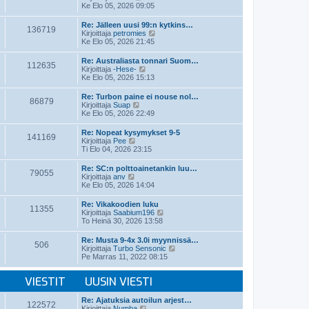
i
ä
Ke Elo 05, 2026 09:05
n
y
v
t
Re: Jälleen uusi 99:n kytkins…
i
136719
ä
N
Kirjoittaja
petromies
e
u
ä
Ke Elo 05, 2026 21:45
s
u
y
t
s
t
Re: Australiasta tonnari Suom…
i
i
112635
ä
N
Kirjoittaja
-Hese-
n
u
ä
Ke Elo 05, 2026 15:13
v
u
y
i
s
t
e
Re: Turbon paine ei nouse nol…
i
86879
ä
N
s
Kirjoittaja
Suap
n
u
ä
t
Ke Elo 05, 2026 22:49
v
u
y
i
i
s
t
e
Re: Nopeat kysymykset 9-5
i
141169
ä
N
s
Kirjoittaja
Pee
n
u
ä
t
Ti Elo 04, 2026 23:15
v
u
y
i
i
s
t
e
Re: SC:n polttoainetankin luu…
i
79055
ä
N
s
Kirjoittaja
anv
n
u
ä
t
Ke Elo 05, 2026 14:04
v
u
y
i
i
s
t
e
Re: Vikakoodien luku
i
11355
ä
s
N
Kirjoittaja
Saabium196
n
u
t
ä
To Heinä 30, 2026 13:58
v
u
i
y
i
s
t
e
Re: Musta 9-4x 3.0i myynnissä…
i
506
ä
s
N
Kirjoittaja
Turbo Sensonic
n
u
t
ä
Pe Marras 11, 2022 08:15
v
u
i
y
i
s
t
e
i
VIESTIT
UUSIN VIESTI
ä
s
n
u
t
v
u
Re: Ajatuksia autoilun arjest…
i
i
122572
s
N
Kirjoittaja
Numba