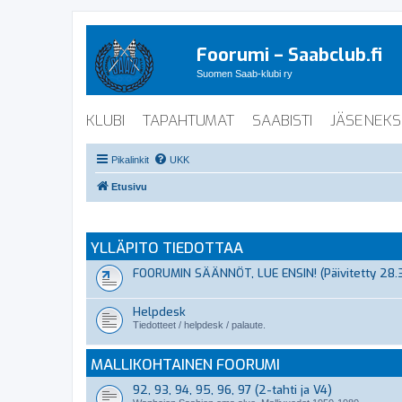
Foorumi – Saabclub.fi
Suomen Saab-klubi ry
KLUBI
TAPAHTUMAT
SAABISTI
JÄSENEKS
Pikalinkit
UKK
Etusivu
YLLÄPITO TIEDOTTAA
FOORUMIN SÄÄNNÖT, LUE ENSIN! (Päivitetty 28.
Helpdesk
Tiedotteet / helpdesk / palaute.
MALLIKOHTAINEN FOORUMI
92, 93, 94, 95, 96, 97 (2-tahti ja V4)