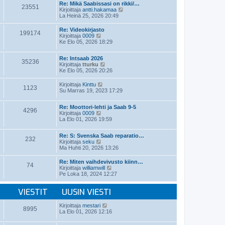
t
e
Re: Mikä Saabissasi on rikki/…
i
23551
ä
s
N
Kirjoittaja
antti.hakamaa
n
u
t
ä
La Heinä 25, 2026 20:49
v
u
i
y
i
s
t
e
Re: Videokirjasto
i
199174
ä
N
s
Kirjoittaja
0009
n
u
ä
t
Ke Elo 05, 2026 18:29
v
u
y
i
i
s
t
e
i
Re: Intsaab 2026
ä
35236
s
n
N
Kirjoittaja
tturku
u
t
v
ä
Ke Elo 05, 2026 20:26
u
i
i
y
s
e
t
i
N
Kirjoittaja
Kinttu
1123
s
ä
n
ä
Su Marras 19, 2023 17:29
t
u
v
y
i
u
i
t
s
Re: Moottori-lehti ja Saab 9-5
e
ä
4296
i
N
Kirjoittaja
0009
s
u
n
ä
La Elo 01, 2026 19:59
t
u
v
y
i
s
i
t
i
Re: S: Svenska Saab reparatio…
e
ä
n
232
N
Kirjoittaja
seku
s
u
v
ä
Ma Huhti 20, 2026 13:26
t
u
i
y
i
s
e
t
i
Re: Miten vaihdevivusto kiinn…
s
74
ä
n
N
Kirjoittaja
williamwill
t
u
v
ä
Pe Loka 18, 2024 12:27
i
u
i
y
s
e
t
i
VIESTIT
UUSIN VIESTI
s
ä
n
t
u
v
i
u
N
Kirjoittaja
mestari
i
8995
s
ä
La Elo 01, 2026 12:16
e
i
y
s
n
t