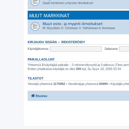
Saab-henkisten yritysten ilmoitukset
MUUT MARKKINAT
Muut osto- ja myynti-ilmoitukset
M: Myydään O: Ostetaan V: Vaihdetaan A: Annetaan
KIRJAUDU SISÄÄN
•
REKISTERÖIDY
Käyttäjätunnus:
Salasana:
PAIKALLAOLIJAT
Yhteensä
3
käyttäjää paikalla :: 3 rekisteröitynyttä ja 0 piilossa (Tieto peru
Eniten yhtaikaisia käyttäjiä on ollut
359
kpl, Su Syys 18, 2005 03:34
TILASTOT
Viestejä yhteensä
1170982
• Viestiketjuja yhteensä
84990
• Käyttäjiä yh
Etusivu