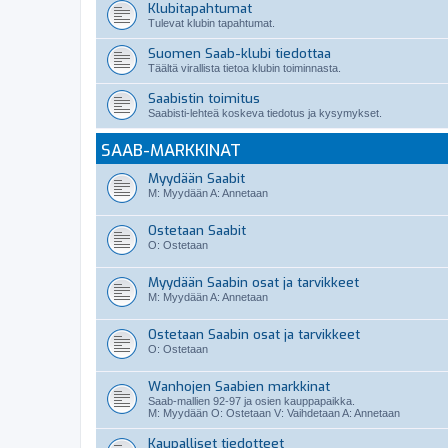
Klubitapahtumat
Tulevat klubin tapahtumat.
Suomen Saab-klubi tiedottaa
Täältä virallista tietoa klubin toiminnasta.
Saabistin toimitus
Saabisti-lehteä koskeva tiedotus ja kysymykset.
SAAB-MARKKINAT
Myydään Saabit
M: Myydään A: Annetaan
Ostetaan Saabit
O: Ostetaan
Myydään Saabin osat ja tarvikkeet
M: Myydään A: Annetaan
Ostetaan Saabin osat ja tarvikkeet
O: Ostetaan
Wanhojen Saabien markkinat
Saab-mallien 92-97 ja osien kauppapaikka.
M: Myydään O: Ostetaan V: Vaihdetaan A: Annetaan
Kaupalliset tiedotteet