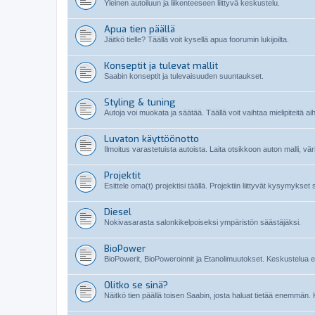
Yleinen autoiluun ja liikenteeseen liittyvä keskustelu.
Apua tien päällä
Jäitkö tielle? Täällä voit kysellä apua foorumin lukijoilta.
Konseptit ja tulevat mallit
Saabin konseptit ja tulevaisuuden suuntaukset.
Styling & tuning
Autoja voi muokata ja säätää. Täällä voit vaihtaa mielipiteitä ai
Luvaton käyttöönotto
Ilmoitus varastetuista autoista. Laita otsikkoon auton malli, vä
Projektit
Esittele oma(t) projektisi täällä. Projektiin liittyvät kysymykset
Diesel
Nokivasarasta salonkikelpoiseksi ympäristön säästäjäksi.
BioPower
BioPowerit, BioPoweroinnit ja Etanolimuutokset. Keskustelua etan
Olitko se sinä?
Näitkö tien päällä toisen Saabin, josta haluat tietää enemmän. 