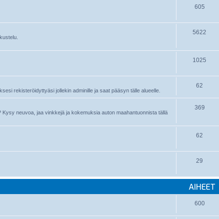
605
5622
kustelu.
1025
62
sesi rekisteröidyttyäsi jollekin adminille ja saat pääsyn tälle alueelle.
369
nyt? Kysy neuvoa, jaa vinkkejä ja kokemuksia auton maahantuonnista tällä
62
29
AIHEET
600