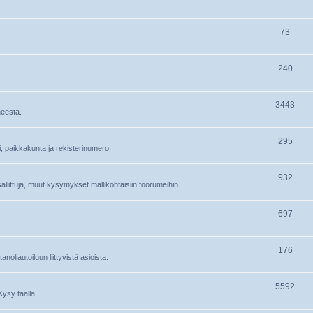
73
240
3443
heesta.
295
ri, paikkakunta ja rekisterinumero.
932
 sallittuja, muut kysymykset mallikohtaisiin foorumeihin.
697
176
oliautoiluun liittyvistä asioista.
5592
Kysy täällä.