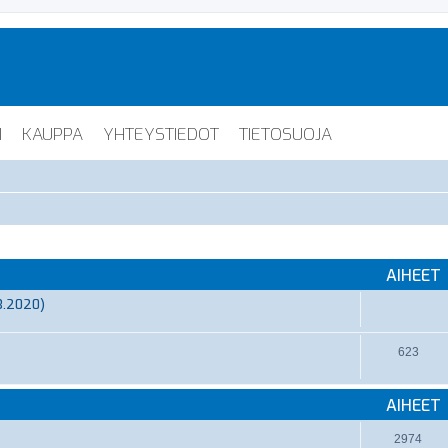
I
KAUPPA
YHTEYSTIEDOT
TIETOSUOJA
AIHEET
3.2020)
623
AIHEET
2974