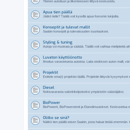
Yleinen autoiluun ja liikenteeseen liittyvä keskustelu.
Apua tien päällä
Jäitkö tielle? Täällä voit kysellä apua foorumin lukijoilta.
Konseptit ja tulevat mallit
Saabin konseptit ja tulevaisuuden suuntaukset.
Styling & tuning
Autoja voi muokata ja säätää. Täällä voit vaihtaa mielipiteitä ai
Luvaton käyttöönotto
Ilmoitus varastetuista autoista. Laita otsikkoon auton malli, vä
Projektit
Esittele oma(t) projektisi täällä. Projektiin liittyvät kysymykset
Diesel
Nokivasarasta salonkikelpoiseksi ympäristön säästäjäksi.
BioPower
BioPowerit, BioPoweroinnit ja Etanolimuutokset. Keskustelua etan
Olitko se sinä?
Näitkö tien päällä toisen Saabin, josta haluat tietää enemmän. 