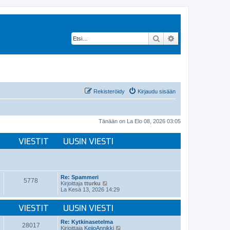
Etsi
Tarkennettu hak
Rekisteröidy
Kirjaudu sisään
Tänään on La Elo 08, 2026 03:05
VIESTIT
UUSIN VIESTI
Re: Spammeri
5778
N
Kirjoittaja
tturku
ä
La Kesä 13, 2026 14:29
y
t
VIESTIT
UUSIN VIESTI
ä
u
u
Re: Kytkinasetelma
28017
s
N
Kirjoittaja
KeijoAnnikki