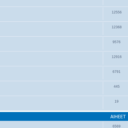
12556
12368
9576
12916
6791
445
19
AIHEET
6569