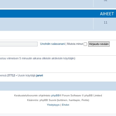
32
AIHEET
11
Unohdin salasanani
|
Muista minut
stuu viimeisen 5 minuutin aikana olleisiin aktiivisiin käyttäjiin)
teensä
27712
• Uusin käyttäjä
jarvri
Keskustelufoorumin ohjelmisto
phpBB
® Forum Software © phpBB Limited
Käännös: phpBB Suomi (lurttinen, harritapio, Pettis)
Yksityisyys
|
Ehdot