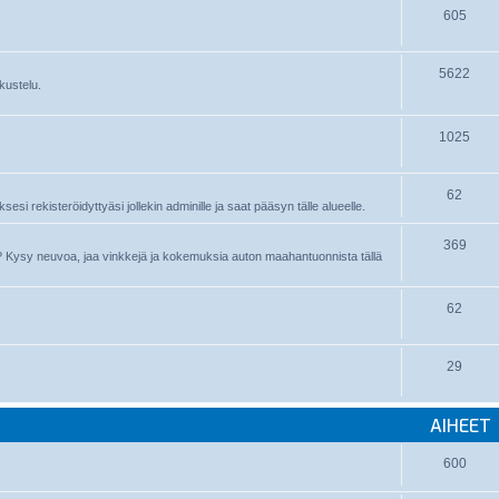
605
5622
kustelu.
1025
62
sesi rekisteröidyttyäsi jollekin adminille ja saat pääsyn tälle alueelle.
369
nyt? Kysy neuvoa, jaa vinkkejä ja kokemuksia auton maahantuonnista tällä
62
29
AIHEET
600