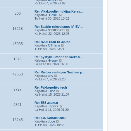
e
i
ä
Pe Elo 07, 2026 21:02
s
n
y
t
v
t
Re: Vikakoodien lukijaa Kerav…
i
i
306
ä
N
Kirjoittaja
-Hese-
e
u
ä
To Heinä 30, 2026 13:02
s
u
y
t
s
t
Re: Saabin tulevaisuus IV: EV…
i
i
13218
ä
N
Kirjoittaja
9000CD23T
n
u
ä
Ke Heinä 22, 2026 12:05
v
u
y
i
s
t
e
Re: B205 road to 300hp
i
45035
ä
s
N
Kirjoittaja
OlliHarju
n
u
t
ä
Ti Elo 04, 2026 23:21
v
u
i
y
i
s
t
e
Re: pystykeulatonnari karkasi…
i
1378
ä
s
N
Kirjoittaja
-Hese-
n
u
t
ä
La Kesä 08, 2024 16:00
v
u
i
y
i
s
t
e
Re: Riston vanhojen Saabien p…
i
47658
ä
N
s
Kirjoittaja
anv
n
u
ä
t
Pe Elo 07, 2026 22:20
v
u
y
i
i
s
t
e
Re: Pakkopoltto tech
i
8797
ä
N
s
Kirjoittaja
Tuha
n
u
ä
t
Ke Heinä 15, 2026 21:07
v
u
y
i
i
s
t
e
Re: E85 asemat
i
9361
ä
s
N
Kirjoittaja
Japezz
n
u
t
ä
La Heinä 11, 2026 01:20
v
u
i
y
i
s
t
e
Re: 4.8. Konala 9000
i
18245
ä
s
N
Kirjoittaja
Jope
n
u
t
ä
Ti Elo 04, 2026 19:33
v
u
i
y
i
s