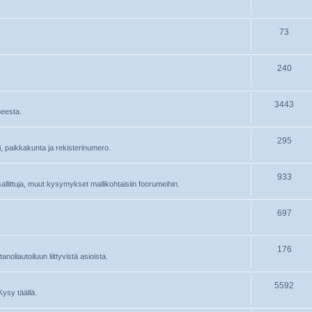
73
240
3443
heesta.
295
ri, paikkakunta ja rekisterinumero.
933
 sallittuja, muut kysymykset mallikohtaisiin foorumeihin.
697
176
oliautoiluun liittyvistä asioista.
5592
Kysy täällä.