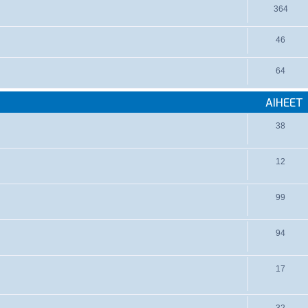
364
46
64
AIHEET
38
12
99
94
17