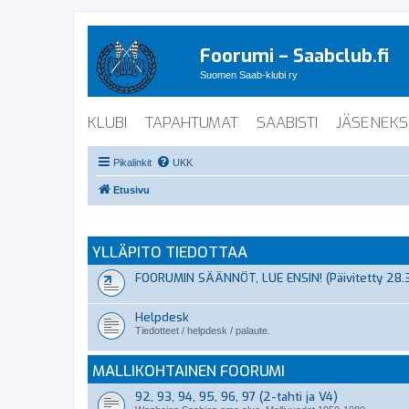
Foorumi – Saabclub.fi
Suomen Saab-klubi ry
KLUBI
TAPAHTUMAT
SAABISTI
JÄSENEKS
Pikalinkit
UKK
Etusivu
YLLÄPITO TIEDOTTAA
FOORUMIN SÄÄNNÖT, LUE ENSIN! (Päivitetty 28.
Helpdesk
Tiedotteet / helpdesk / palaute.
MALLIKOHTAINEN FOORUMI
92, 93, 94, 95, 96, 97 (2-tahti ja V4)