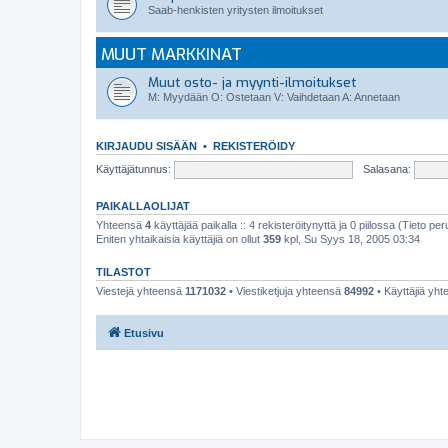
Saab-henkisten yritysten ilmoitukset
MUUT MARKKINAT
Muut osto- ja myynti-ilmoitukset
M: Myydään O: Ostetaan V: Vaihdetaan A: Annetaan
KIRJAUDU SISÄÄN
•
REKISTERÖIDY
Käyttäjätunnus:
Salasana:
PAIKALLAOLIJAT
Yhteensä
4
käyttäjää paikalla :: 4 rekisteröitynyttä ja 0 piilossa (Tieto peru
Eniten yhtaikaisia käyttäjiä on ollut
359
kpl, Su Syys 18, 2005 03:34
TILASTOT
Viestejä yhteensä
1171032
• Viestiketjuja yhteensä
84992
• Käyttäjiä yh
Etusivu