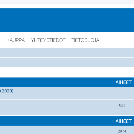
I
KAUPPA
YHTEYSTIEDOT
TIETOSUOJA
AIHEET
3.2020)
623
AIHEET
2974