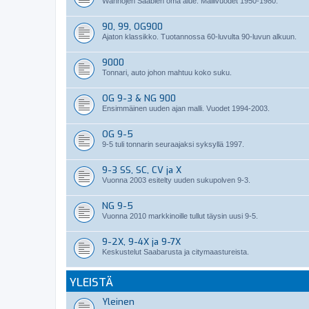
Wanhojen Saabien oma alue. Mallivuodet 1950-1980.
90, 99, OG900
Ajaton klassikko. Tuotannossa 60-luvulta 90-luvun alkuun.
9000
Tonnari, auto johon mahtuu koko suku.
OG 9-3 & NG 900
Ensimmäinen uuden ajan malli. Vuodet 1994-2003.
OG 9-5
9-5 tuli tonnarin seuraajaksi syksyllä 1997.
9-3 SS, SC, CV ja X
Vuonna 2003 esitelty uuden sukupolven 9-3.
NG 9-5
Vuonna 2010 markkinoille tullut täysin uusi 9-5.
9-2X, 9-4X ja 9-7X
Keskustelut Saabarusta ja citymaastureista.
YLEISTÄ
Yleinen