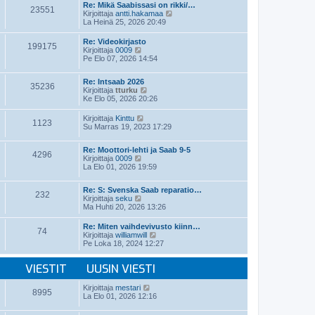
t
e
Re: Mikä Saabissasi on rikki/…
i
23551
ä
s
N
Kirjoittaja
antti.hakamaa
n
u
t
ä
La Heinä 25, 2026 20:49
v
u
i
y
i
s
t
e
Re: Videokirjasto
i
199175
ä
N
s
Kirjoittaja
0009
n
u
ä
t
Pe Elo 07, 2026 14:54
v
u
y
i
i
s
t
e
i
Re: Intsaab 2026
ä
35236
s
n
N
Kirjoittaja
tturku
u
t
v
ä
Ke Elo 05, 2026 20:26
u
i
i
y
s
e
t
i
N
Kirjoittaja
Kinttu
1123
s
ä
n
ä
Su Marras 19, 2023 17:29
t
u
v
y
i
u
i
t
s
Re: Moottori-lehti ja Saab 9-5
e
ä
4296
i
N
Kirjoittaja
0009
s
u
n
ä
La Elo 01, 2026 19:59
t
u
v
y
i
s
i
t
i
Re: S: Svenska Saab reparatio…
e
ä
n
232
N
Kirjoittaja
seku
s
u
v
ä
Ma Huhti 20, 2026 13:26
t
u
i
y
i
s
e
t
i
Re: Miten vaihdevivusto kiinn…
s
74
ä
n
N
Kirjoittaja
williamwill
t
u
v
ä
Pe Loka 18, 2024 12:27
i
u
i
y
s
e
t
i
VIESTIT
UUSIN VIESTI
s
ä
n
t
u
v
i
u
N
Kirjoittaja
mestari
i
8995
s
ä
La Elo 01, 2026 12:16
e
i
y
s
n
t