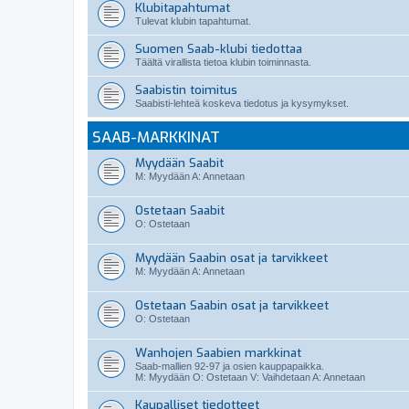
Klubitapahtumat
Tulevat klubin tapahtumat.
Suomen Saab-klubi tiedottaa
Täältä virallista tietoa klubin toiminnasta.
Saabistin toimitus
Saabisti-lehteä koskeva tiedotus ja kysymykset.
SAAB-MARKKINAT
Myydään Saabit
M: Myydään A: Annetaan
Ostetaan Saabit
O: Ostetaan
Myydään Saabin osat ja tarvikkeet
M: Myydään A: Annetaan
Ostetaan Saabin osat ja tarvikkeet
O: Ostetaan
Wanhojen Saabien markkinat
Saab-mallien 92-97 ja osien kauppapaikka.
M: Myydään O: Ostetaan V: Vaihdetaan A: Annetaan
Kaupalliset tiedotteet