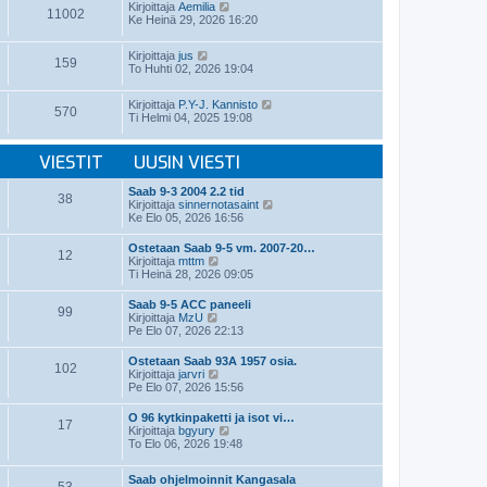
t
N
v
Kirjoittaja
Aemilia
ä
11002
i
ä
i
Ke Heinä 29, 2026 16:20
u
y
e
u
t
s
s
N
Kirjoittaja
jus
ä
t
i
159
ä
To Huhti 02, 2026 19:04
u
i
n
y
u
v
t
s
i
N
Kirjoittaja
P.Y-J. Kannisto
ä
i
570
e
ä
Ti Helmi 04, 2025 19:08
u
n
s
y
u
v
t
t
s
i
i
ä
VIESTIT
UUSIN VIESTI
i
e
u
n
s
u
v
t
Saab 9-3 2004 2.2 tid
s
38
i
i
N
Kirjoittaja
sinnernotasaint
i
e
ä
Ke Elo 05, 2026 16:56
n
s
y
v
t
t
i
Ostetaan Saab 9-5 vm. 2007-20…
i
12
ä
N
e
Kirjoittaja
mttm
u
ä
s
Ti Heinä 28, 2026 09:05
u
y
t
s
t
i
Saab 9-5 ACC paneeli
i
99
ä
N
Kirjoittaja
MzU
n
u
ä
Pe Elo 07, 2026 22:13
v
u
y
i
s
t
e
Ostetaan Saab 93A 1957 osia.
i
102
ä
N
s
Kirjoittaja
jarvri
n
u
ä
t
Pe Elo 07, 2026 15:56
v
u
y
i
i
s
t
e
O 96 kytkinpaketti ja isot vi…
i
17
ä
s
N
Kirjoittaja
bgyury
n
u
t
ä
To Elo 06, 2026 19:48
v
u
i
y
i
s
t
e
i
Saab ohjelmoinnit Kangasala
ä
s