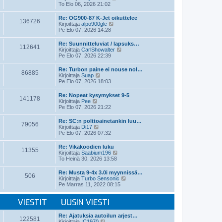
i
ä
To Elo 06, 2026 21:02
n
y
v
t
Re: OG900-87 K-Jet oikuttelee
i
136726
ä
N
Kirjoittaja
alpo900gle
e
u
ä
Pe Elo 07, 2026 14:28
s
u
y
t
s
t
Re: Suunnitteluviat / lapsuks…
i
i
112641
ä
N
Kirjoittaja
CarlShowalter
n
u
ä
Pe Elo 07, 2026 22:39
v
u
y
i
s
t
e
Re: Turbon paine ei nouse nol…
i
86885
ä
N
s
Kirjoittaja
Suap
n
u
ä
t
Pe Elo 07, 2026 18:03
v
u
y
i
i
s
t
e
Re: Nopeat kysymykset 9-5
i
141178
ä
N
s
Kirjoittaja
Pee
n
u
ä
t
Pe Elo 07, 2026 21:22
v
u
y
i
i
s
t
e
Re: SC:n polttoainetankin luu…
i
79056
ä
N
s
Kirjoittaja
Di17
n
u
ä
t
Pe Elo 07, 2026 07:32
v
u
y
i
i
s
t
e
Re: Vikakoodien luku
i
11355
ä
s
N
Kirjoittaja
Saabium196
n
u
t
ä
To Heinä 30, 2026 13:58
v
u
i
y
i
s
t
e
Re: Musta 9-4x 3.0i myynnissä…
i
506
ä
s
N
Kirjoittaja
Turbo Sensonic
n
u
t
ä
Pe Marras 11, 2022 08:15
v
u
i
y
i
s
t
e
i
VIESTIT
UUSIN VIESTI
ä
s
n
u
t
v
u
Re: Ajatuksia autoilun arjest…
i
i
122581
s
N
Kirjoittaja
IC1970