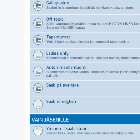
Gallup-alue
Saabeihin ja autoiluun liittyvät äänestykset kuuluvat tänne.
Off topic
Kaikki autoiluun liittymätön, mutta muuten HYÖDYLLINEN kes
Sana on MELKEIN vapaa.
Tapahtumat
Yleistä keskustelua tulevista ja menneistä tapahtumista.
Ladies only
Keskustelualue foorumin naisille. Jos olet nainen, ilmoita tunnuk
Auton maahantuonti
Suunnitteletko tuovasi auton ulkomailta tai oletko jo niin teh
palstalla.
Saab på svenska
Saab in English
VAIN JÄSENILLE
Yleinen - Saab-klubi
Yleinen keskustelu. Vain Saab-klubin jäsenille näkyvä alue.