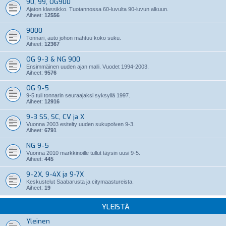
90, 99, OG900
Ajaton klassikko. Tuotannossa 60-luvulta 90-luvun alkuun.
Aiheet:
12556
9000
Tonnari, auto johon mahtuu koko suku.
Aiheet:
12367
OG 9-3 & NG 900
Ensimmäinen uuden ajan malli. Vuodet 1994-2003.
Aiheet:
9576
OG 9-5
9-5 tuli tonnarin seuraajaksi syksyllä 1997.
Aiheet:
12916
9-3 SS, SC, CV ja X
Vuonna 2003 esitelty uuden sukupolven 9-3.
Aiheet:
6791
NG 9-5
Vuonna 2010 markkinoille tullut täysin uusi 9-5.
Aiheet:
445
9-2X, 9-4X ja 9-7X
Keskustelut Saabarusta ja citymaastureista.
Aiheet:
19
YLEISTÄ
Yleinen