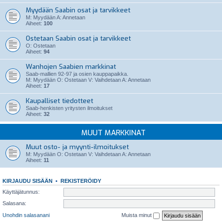
Myydään Saabin osat ja tarvikkeet
M: Myydään A: Annetaan
Aiheet:
100
Ostetaan Saabin osat ja tarvikkeet
O: Ostetaan
Aiheet:
94
Wanhojen Saabien markkinat
Saab-mallien 92-97 ja osien kauppapaikka.
M: Myydään O: Ostetaan V: Vaihdetaan A: Annetaan
Aiheet:
17
Kaupalliset tiedotteet
Saab-henkisten yritysten ilmoitukset
Aiheet:
32
MUUT MARKKINAT
Muut osto- ja myynti-ilmoitukset
M: Myydään O: Ostetaan V: Vaihdetaan A: Annetaan
Aiheet:
11
KIRJAUDU SISÄÄN
•
REKISTERÖIDY
Käyttäjätunnus:
Salasana:
Unohdin salasanani
Muista minut