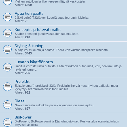
Yleinen autoiluun ja liikenteeseen liittyvä keskustelu.
Aiheet:
6569
Apua tien päällä
Jäitkö tielle? Täällä voit kysellä apua foorumin lukijoilta.
Aiheet:
73
Konseptit ja tulevat mallit
Saabin konseptit ja tulevaisuuden suuntaukset.
Aiheet:
240
Styling & tuning
Autoja voi muokata ja säätää. Täällä voit vaihtaa mielipiteitä aiheesta.
Aiheet:
3443
Luvaton käyttöönotto
Ilmoitus varastetuista autoista. Laita otsikkoon auton malli, väri, paikkakunta ja
rekisterinumero.
Aiheet:
295
Projektit
Esittele oma(t) projektisi täällä. Projektiin liittyvät kysymykset sallittuja, muut
kysymykset mallikohtaisiin foorumeihin.
Aiheet:
932
Diesel
Nokivasarasta salonkikelpoiseksi ympäristön säästäjäksi.
Aiheet:
697
BioPower
BioPowerit, BioPoweroinnit ja Etanolimuutokset. Keskustelua etanoliautoiluun
liittyvistä asioista.