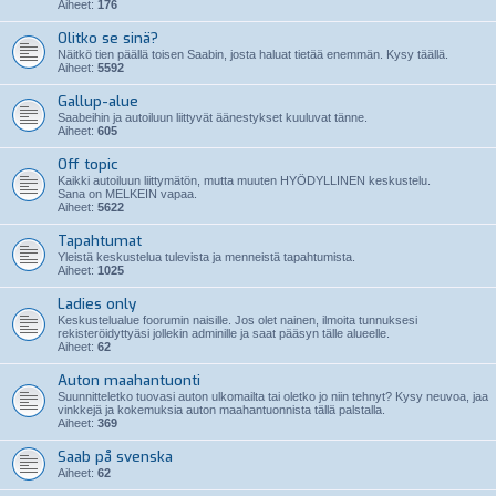
Aiheet:
176
Olitko se sinä?
Näitkö tien päällä toisen Saabin, josta haluat tietää enemmän. Kysy täällä.
Aiheet:
5592
Gallup-alue
Saabeihin ja autoiluun liittyvät äänestykset kuuluvat tänne.
Aiheet:
605
Off topic
Kaikki autoiluun liittymätön, mutta muuten HYÖDYLLINEN keskustelu.
Sana on MELKEIN vapaa.
Aiheet:
5622
Tapahtumat
Yleistä keskustelua tulevista ja menneistä tapahtumista.
Aiheet:
1025
Ladies only
Keskustelualue foorumin naisille. Jos olet nainen, ilmoita tunnuksesi
rekisteröidyttyäsi jollekin adminille ja saat pääsyn tälle alueelle.
Aiheet:
62
Auton maahantuonti
Suunnitteletko tuovasi auton ulkomailta tai oletko jo niin tehnyt? Kysy neuvoa, jaa
vinkkejä ja kokemuksia auton maahantuonnista tällä palstalla.
Aiheet:
369
Saab på svenska
Aiheet:
62