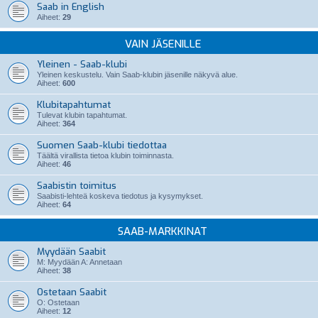
Saab in English
Aiheet:
29
VAIN JÄSENILLE
Yleinen - Saab-klubi
Yleinen keskustelu. Vain Saab-klubin jäsenille näkyvä alue.
Aiheet:
600
Klubitapahtumat
Tulevat klubin tapahtumat.
Aiheet:
364
Suomen Saab-klubi tiedottaa
Täältä virallista tietoa klubin toiminnasta.
Aiheet:
46
Saabistin toimitus
Saabisti-lehteä koskeva tiedotus ja kysymykset.
Aiheet:
64
SAAB-MARKKINAT
Myydään Saabit
M: Myydään A: Annetaan
Aiheet:
38
Ostetaan Saabit
O: Ostetaan
Aiheet:
12