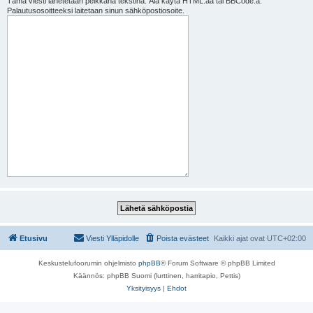
Tämä viesti lähetetään pelkkänä tekstinä. Älä käytä HTML:ää tai BBCode:a.
Palautusosoitteeksi laitetaan sinun sähköpostiosoite.
Etusivu
Viesti Ylläpidolle
Poista evästeet
Kaikki ajat ovat
UTC+02:00
Keskustelufoorumin ohjelmisto
phpBB
® Forum Software © phpBB Limited
Käännös: phpBB Suomi (lurttinen, harritapio, Pettis)
Yksityisyys
|
Ehdot