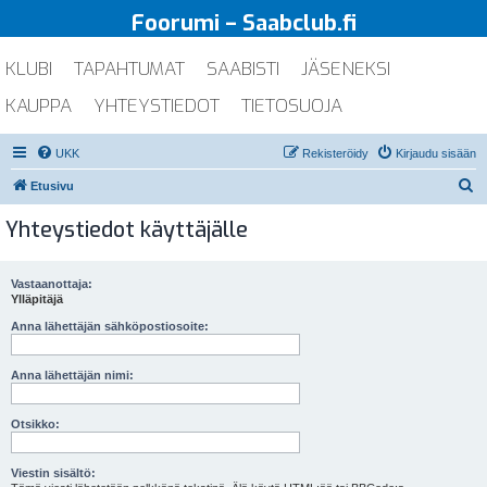
Foorumi – Saabclub.fi
KLUBI
TAPAHTUMAT
SAABISTI
JÄSENEKSI
KAUPPA
YHTEYSTIEDOT
TIETOSUOJA
UKK
Rekisteröidy
Kirjaudu sisään
E
Etusivu
t
Yhteystiedot käyttäjälle
s
i
Vastaanottaja:
Ylläpitäjä
Anna lähettäjän sähköpostiosoite:
Anna lähettäjän nimi:
Otsikko:
Viestin sisältö: