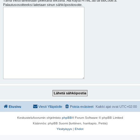
Tämä viesti lähetetään pelkkänä tekstinä. Älä käytä HTML:ää tai BBCode:a.
Palautusosoitteeksi laitetaan sinun sähköpostiosoite.
Etusivu
Viesti Ylläpidolle
Poista evästeet
Kaikki ajat ovat
UTC+02:00
Keskustelufoorumin ohjelmisto
phpBB
® Forum Software © phpBB Limited
Käännös: phpBB Suomi (lurttinen, harritapio, Pettis)
Yksityisyys
|
Ehdot