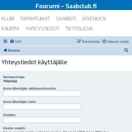
Foorumi – Saabclub.fi
KLUBI
TAPAHTUMAT
SAABISTI
JÄSENEKSI
KAUPPA
YHTEYSTIEDOT
TIETOSUOJA
UKK
Rekisteröidy
Kirjaudu sisään
E
Etusivu
t
Yhteystiedot käyttäjälle
s
i
Vastaanottaja:
Ylläpitäjä
Anna lähettäjän sähköpostiosoite:
Anna lähettäjän nimi:
Otsikko:
Viestin sisältö: